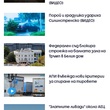
(ВИДЕО)
Порой и градушка удариха
Силинстренско (ВИДЕО)
Федерален съд блокира
строежа на балната зала на
Тръмп в Белия дом
АПИ въвежда нови критерии
за спиране на тировете
"Златните ливади" около АЕЦ