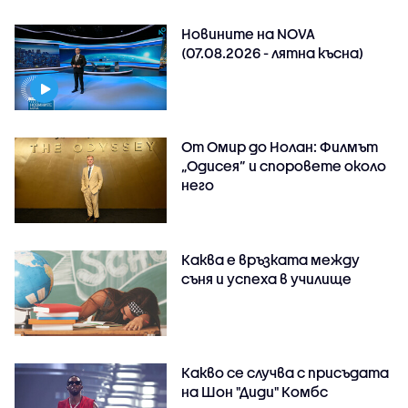
Новините на NOVA
(07.08.2026 - лятна късна)
От Омир до Нолан: Филмът
„Одисея” и споровете около
него
Каква е връзката между
съня и успеха в училище
Какво се случва с присъдата
на Шон "Диди" Комбс