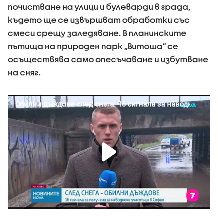
почистване на улици и булеварди в града,
където ще се извършват обработки със
смеси срещу заледяване. В планинските
пътища на природен парк „Витоша“ се
осъществява само опесъчаване и избутване
на сняг.