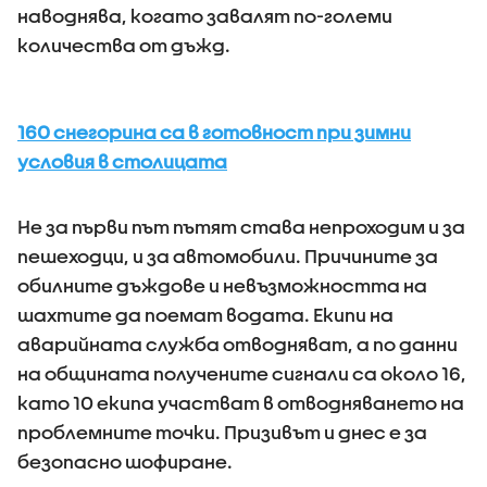
наводнява, когато завалят по-големи
количества от дъжд.
160 снегорина са в готовност при зимни
условия в столицата
Не за първи път пътят става непроходим и за
пешеходци, и за автомобили. Причините за
обилните дъждове и невъзможността на
шахтите да поемат водата. Екипи на
аварийната служба отводняват, а по данни
на общината получените сигнали са около 16,
като 10 екипа участват в отводняването на
проблемните точки. Призивът и днес е за
безопасно шофиране.