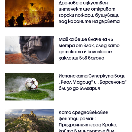
Дронове с изкуствен
интелект ще откриват
горски пожари, бушуващи
под короните на дървета
Майка беше влачена 45
метра от влак, след като
детската ѝ количка се
заклещи във вагона
Испанската Суперкупа води
„Реал Мадрид“ и „Барселона“
близо до България
Като средновековен
фентъзи роман:
Призрачният град Крако,
който в миналото е бил