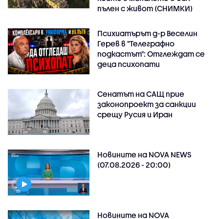
пълен с живот (СНИМКИ)
Психиатърът д-р Веселин
Герев в "Телеграфно
подкастът": Отглеждат се
деца психопати
Сенатът на САЩ прие
законопроект за санкции
срещу Русия и Иран
Новините на NOVA NEWS
(07.08.2026 - 20:00)
Новините на NOVA