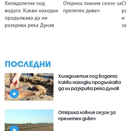
Хилядолетия под
Откриха ловния сезон за
Сто
водата: Какви находки
прелетен дивеч
раз
продължава да ни
и п
разкрива река Дунав
зар
ПОСЛЕДНИ
Хилядолетия под водата:
Какви находки продължава
да ни разкрива река Дунав
Откриха ловния сезон за
прелетен дивеч