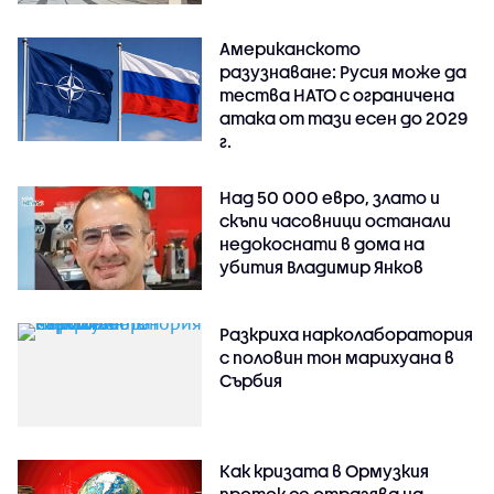
Американското
разузнаване: Русия може да
тества НАТО с ограничена
атака от тази есен до 2029
г.
Над 50 000 евро, злато и
скъпи часовници останали
недокоснати в дома на
убития Владимир Янков
Разкриха нарколаборатория
с половин тон марихуана в
Сърбия
Как кризата в Ормузкия