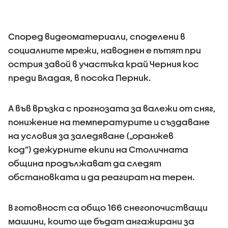
Според видеоматериали, споделени в
социалните мрежи, наводнен е пътят при
острия завой в участъка край Черния кос
преди Владая, в посока Перник.
А във връзка с прогнозата за валежи от сняг,
понижение на температурите и създаване
на условия за заледяване („оранжев
код“) дежурните екипи на Столичната
община продължават да следят
обстановката и да реагират на терен.
В готовност са общо 166 снегопочистващи
машини, които ще бъдат ангажирани за