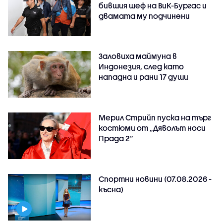
бившия шеф на ВиК-Бургас и
двамата му подчинени
Заловиха маймуна в
Индонезия, след като
нападна и рани 17 души
Мерил Стрийп пуска на търг
костюми от „Дяволът носи
Прада 2“
Спортни новини (07.08.2026 -
късна)