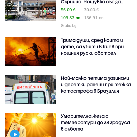
Сърница! Нощувка със за..
56.00 €
70.00 €
109.53 лв
136.91 лв
Grabo.bg
Трима души, сред които и
дете, са убити в Киев при
нощния руски обстрел
Най-малко петима загинали
и десетки ранени при тежка
катастрофа в Бразилия
Уморителна жега с
температури до 38 градуса
в събота