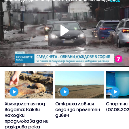
Хилядолетия под
Откриха ловния
Спортни 
водата: Какви
сезон за прелетен
(07.08.202
о
находки
дивеч
продължава да ни
разкрива река