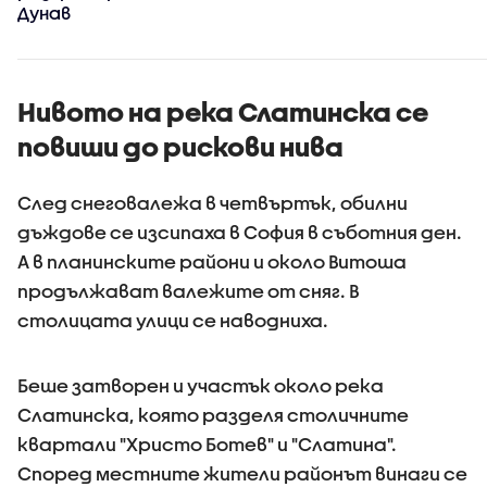
Дунав
Нивото на река Слатинска се
повиши до рискови нива
След снеговалежа в четвъртък, обилни
дъждове се изсипаха в София в съботния ден.
А в планинските райони и около Витоша
продължават валежите от сняг. В
столицата улици се наводниха.
Беше затворен и участък около река
Слатинска, която разделя столичните
квартали "Христо Ботев" и "Слатина".
Според местните жители районът винаги се