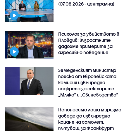
(07.08.2026 - централна)
Психолог за убийството в
Пловдив: Възрастните
дадохме примерите за
агресивно поведение
Земеделският министър
поиска от Европейската
комисия извънредна
подкрепа за секторите
„Мляко“ и „Свиневъдство“
Непоносимо лоша миризма
доведе до извънредно
кацане на самолет,
пътуващ за Франкфурт