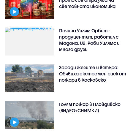
проток се отразява на
световната икономика
Почина Уилям Орбит -
продуцентът, работил с
Мадона, U2, Роби Уилямс и
много други
Заради жегите и вятъра:
Обявиха екстремен риск от
пожари в Хасковско
Голям пожар в Пловдивско
(ВИДЕО+СНИМКИ)