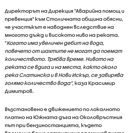
Директорът на Дирекция "Аварийна помощ и
превенция" към Столичната община обясни,
че участъкът е наводнен вследствие на
многото дъжд и високото ниво на реката.
"
Когато има увеличен дебит на вода,
повечето от шахтите не могат да поемат
количеството. Трябва време. Нивото на
реката се вдига и на места, както около
река Слатинска и в Нови Искър, се завирява
голямо количество вода"
, каза Красимир
Димитров.
Възстановено е движението по локалното
платно на Южната дъга на Околовръстния
път при бензиностанцията, където