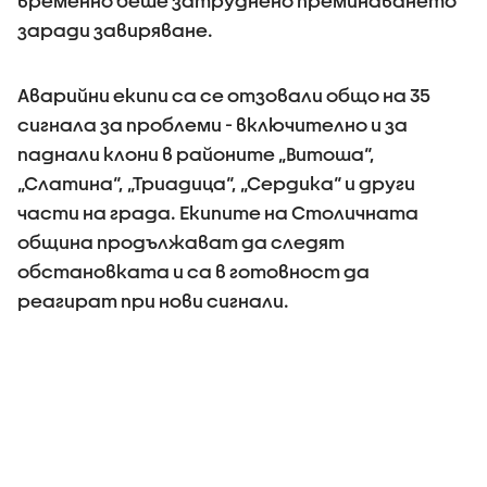
временно беше затруднено преминаването
заради завиряване.
Аварийни екипи са се отзовали общо на 35
сигнала за проблеми - включително и за
паднали клони в районите „Витоша“,
„Слатина“, „Триадица“, „Сердика“ и други
части на града. Екипите на Столичната
община продължават да следят
обстановката и са в готовност да
реагират при нови сигнали.