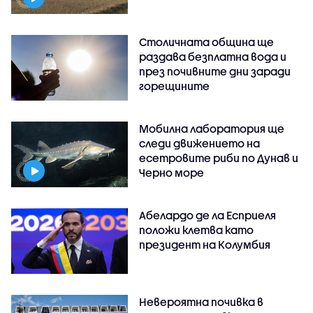
Столичната община ще
раздава безплатна вода и
през почивните дни заради
горещините
Мобилна лаборатория ще
следи движението на
есетровите риби по Дунав и
Черно море
Абелардо де ла Есприеля
положи клетва като
президент на Колумбия
Невероятна почивка в