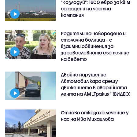
"Козлодуй": 1600 евро за кв.м
са дадени на частна
компания
Родители на новородено и
столична болница – с
взаимни обвинения за
здравословното състояние
на бебето
Двойно нарушение:
Автомобил кара срещу
движението в аварийната
лента на АМ „Тракия” (ВИДЕО)
Отново отказаха лечение у
нас на Ива Михаилова