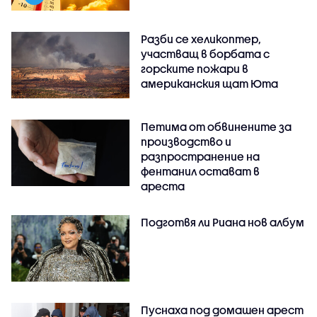
Разби се хеликоптер,
участващ в борбата с
горските пожари в
американския щат Юта
Петима от обвинените за
производство и
разпространение на
фентанил остават в
ареста
Подготвя ли Риана нов албум
Пуснаха под домашен арест