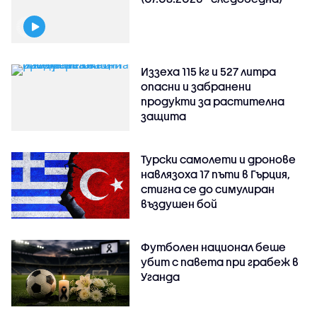
Иззеха 115 кг и 527 литра
опасни и забранени
продукти за растителна
защита
Турски самолети и дронове
навлязоха 17 пъти в Гърция,
стигна се до симулиран
въздушен бой
Футболен национал беше
убит с павета при грабеж в
Уганда