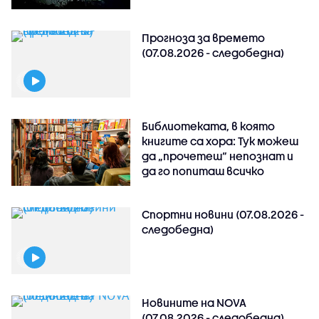
Прогноза за времето
(07.08.2026 - следобедна)
Библиотеката, в която
книгите са хора: Тук можеш
да „прочетеш“ непознат и
да го попиташ всичко
Спортни новини (07.08.2026 -
следобедна)
Новините на NOVA
(07.08.2026 - следобедна)