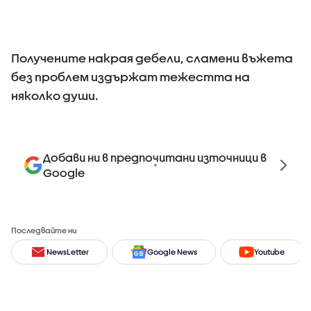
Получените накрая дебели, сламени въжета
без проблем издържат тежестта на
няколко души.
Добави ни в предпочитани източници в
Google
Последвайте ни
NewsLetter
Google News
Youtube