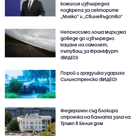
комисия извънредна
подкрепа за секторите
„Мляко“ и „Свиневъдство“
Непоносимо лоша миризма
доведе до извънредно
кацане на самолет,
пътуващ за Франкфурт
(ВИДЕО)
Порой и градушка удариха
Силинстренско (ВИДЕО)
Федерален съд блокира
строежа на балната зала на
Тръмп в Белия дом