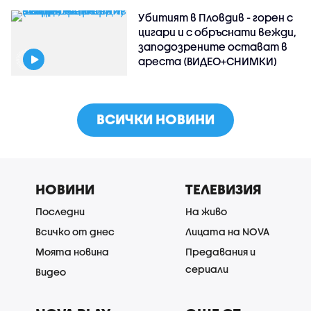
Убитият в Пловдив - горен с
цигари и с обръснати вежди,
заподозрените остават в
ареста (ВИДЕО+СНИМКИ)
ВСИЧКИ НОВИНИ
НОВИНИ
ТЕЛЕВИЗИЯ
Последни
На живо
Всичко от днес
Лицата на NOVA
Моята новина
Предавания и
сериали
Видео