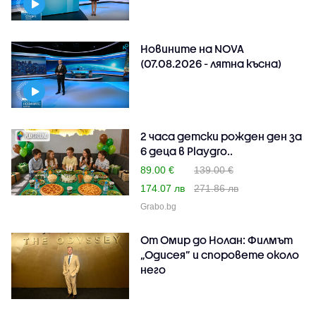
Новините на NOVA
(07.08.2026 - лятна късна)
2 часа детски рожден ден за
6 деца в Playgro..
89.00 €
139.00 €
174.07 лв
271.86 лв
Grabo.bg
От Омир до Нолан: Филмът
„Одисея” и споровете около
него