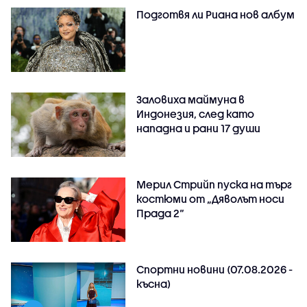
Подготвя ли Риана нов албум
Заловиха маймуна в
Индонезия, след като
нападна и рани 17 души
Мерил Стрийп пуска на търг
костюми от „Дяволът носи
Прада 2“
Спортни новини (07.08.2026 -
късна)