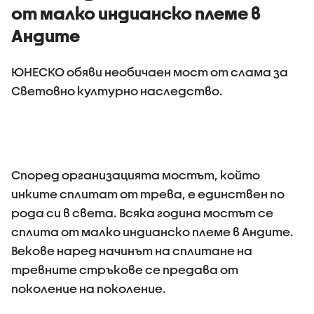
от малко индианско племе в
Андите
ЮНЕСКО обяви необичаен мост от слама за
Световно културно наследство.
Според организацията мостът, който
инките сплитат от трева, е единствен по
рода си в света. Всяка година мостът се
сплита от малко индианско племе в Андите.
Векове наред начинът на сплитане на
тревните стръкове се предава от
поколение на поколение.