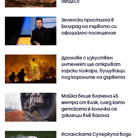
(ВИДЕО)
Зеленски пристигна в
Белград на първото си
официално посещение
Дронове с изкуствен
интелект ще откриват
горски пожари, бушуващи
под короните на дървета
Майка беше влачена 45
метра от влак, след като
детската ѝ количка се
заклещи във вагона
Испанската Суперкупа води