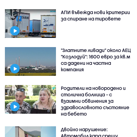
АПИ въвежда нови критерии
за спиране на тировете
"Златните ливади" около АЕЦ
"Козлодуй": 1600 евро за кв.м
са дадени на частна
компания
Родители на новородено и
столична болница – с
взаимни обвинения за
здравословното състояние
на бебето
Двойно нарушение:
Автомобил кара срещу