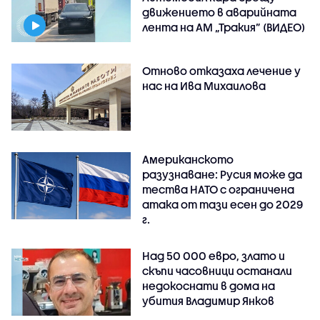
движението в аварийната
лента на АМ „Тракия” (ВИДЕО)
Отново отказаха лечение у
нас на Ива Михаилова
Американското
разузнаване: Русия може да
тества НАТО с ограничена
атака от тази есен до 2029
г.
Над 50 000 евро, злато и
скъпи часовници останали
недокоснати в дома на
убития Владимир Янков