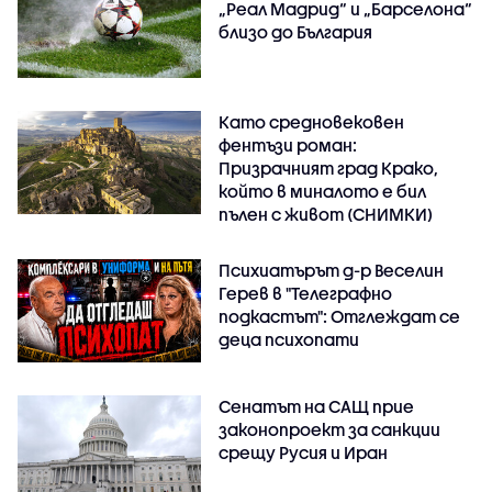
„Реал Мадрид“ и „Барселона“
близо до България
Като средновековен
фентъзи роман:
Призрачният град Крако,
който в миналото е бил
пълен с живот (СНИМКИ)
Психиатърът д-р Веселин
Герев в "Телеграфно
подкастът": Отглеждат се
деца психопати
Сенатът на САЩ прие
законопроект за санкции
срещу Русия и Иран