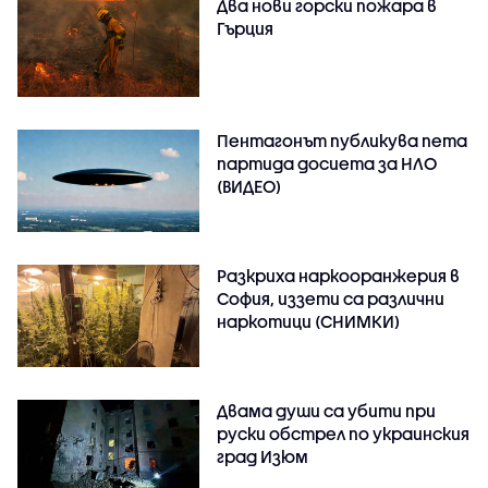
Два нови горски пожара в
Гърция
Пентагонът публикува пета
партида досиета за НЛО
(ВИДЕО)
Разкриха наркооранжерия в
София, иззети са различни
наркотици (СНИМКИ)
Двама души са убити при
руски обстрeл по украинския
град Изюм