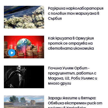
Разкриха нарколаборатория
с половин тон марихуана в
Сърбия
Как кризата в Ормузкия
проток се отразява на
световната икономика
Почина Уилям Орбит -
продуцентът, работил с
Мадона, U2, Роби Уилямс и
много други
Заради жегите и вятъра:
Обявиха екстремен риск от
пожари в Хасковско