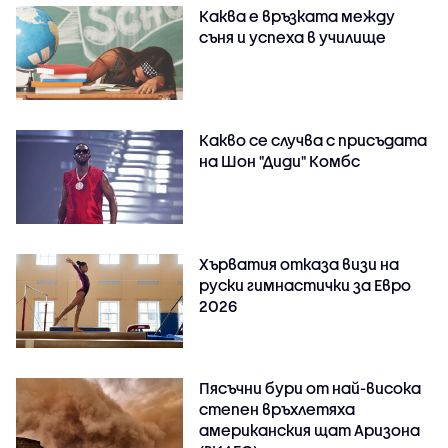
Каква е връзката между
съня и успеха в училище
Какво се случва с присъдата
на Шон "Диди" Комбс
Хърватия отказа визи на
руски гимнастички за Евро
2026
Пясъчни бури от най-висока
степен връхлетяха
американския щат Аризона