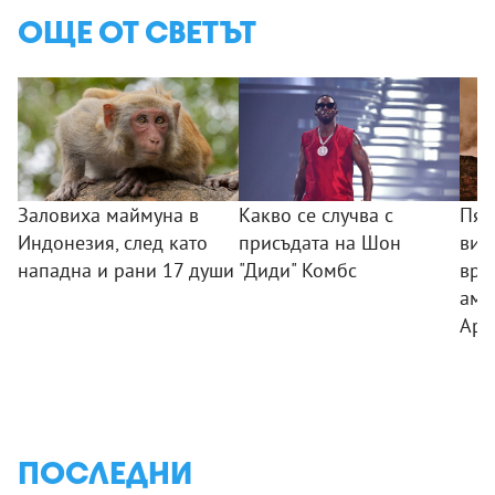
ОЩЕ ОТ СВЕТЪТ
Заловиха маймуна в
Какво се случва с
Пяс
Индонезия, след като
присъдата на Шон
вис
нападна и рани 17 души
"Диди" Комбс
връ
аме
Ари
ПОСЛЕДНИ