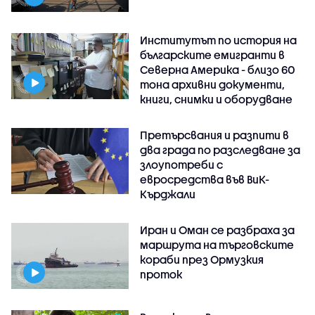
Институтът по история на
българските емигранти в
Северна Америка - близо 60
тона архивни документи,
книги, снимки и оборудване
Претърсвания и разпити в
два града по разследване за
злоупотреби с
евросредства във ВиК-
Кърджали
Иран и Оман се разбраха за
маршрута на търговските
кораби през Ормузкия
проток