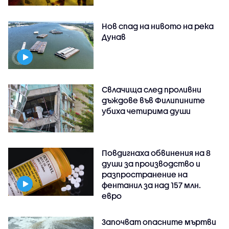
Нов спад на нивото на река
Дунав
Свлачища след проливни
дъждове във Филипините
убиха четирима души
Повдигнаха обвинения на 8
души за производство и
разпространение на
фентанил за над 157 млн.
евро
Започват опасните мъртви