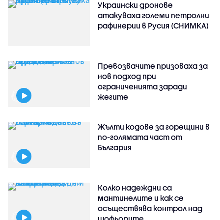
Украински дронове
атакуваха големи петролни
рафинерии в Русия (СНИМКА)
Превозвачите призоваха за
нов подход при
ограниченията заради
жегите
Жълти кодове за горещини в
по-голямата част от
България
Колко надеждни са
мантинелите и как се
осъществява контрол над
шофьорите