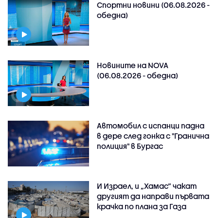
Спортни новини (06.08.2026 -
обедна)
Новините на NOVA
(06.08.2026 - обедна)
Автомобил с испанци падна
в дере след гонка с "Гранична
полиция" в Бургас
И Израел, и „Хамас“ чакат
другият да направи първата
крачка по плана за Газа