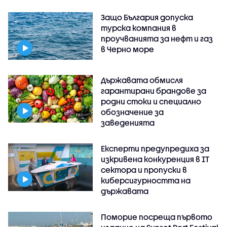
Защо България допуска
турска компания в
проучванията за нефт и газ
в Черно море
Държавата обмисля
гарантирани брандове за
родни стоки и специално
обозначение за
заведенията
Експерти предупредиха за
изкривена конкуренция в IT
сектора и пропуски в
киберсигурността на
държавата
Поморие посреща първото