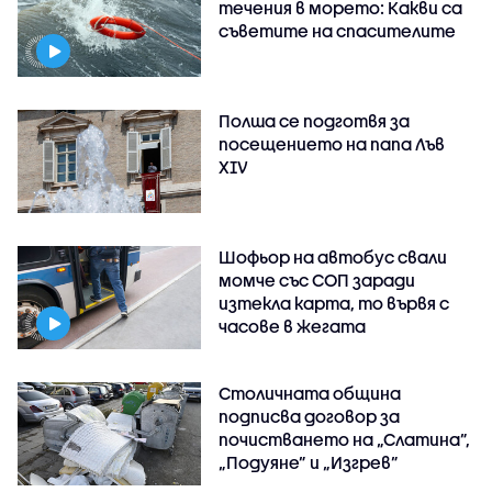
течения в морето: Какви са
съветите на спасителите
Полша се подготвя за
посещението на папа Лъв
XIV
Шофьор на автобус свали
момче със СОП заради
изтекла карта, то вървя с
часове в жегата
Столичната община
подписва договор за
почистването на „Слатина”,
„Подуяне” и „Изгрев”