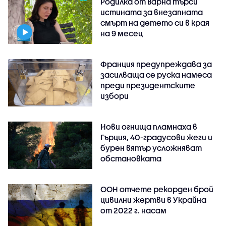
Родилка от Варна търси
истината за внезапната
смърт на детето си в края
на 9 месец
Франция предупреждава за
засилваща се руска намеса
преди президентските
избори
Нови огнища пламнаха в
Гърция, 40-градусови жеги и
бурен вятър усложняват
обстановката
ООН отчете рекорден брой
цивилни жертви в Украйна
от 2022 г. насам