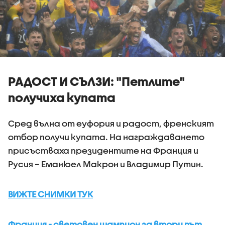
РАДОСТ И СЪЛЗИ: "Петлите"
получиха купата
Сред вълна от еуфория и радост, френският
отбор получи купата. На награждаването
присъстваха президентите на Франция и
Русия – Еманюел Макрон и Владимир Путин.
ВИЖТЕ СНИМКИ ТУК
Франция - световен шампион за втори път