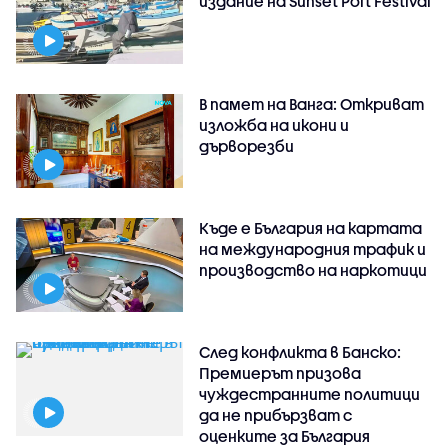
издание на Sunset Port Festival
В памет на Ванга: Откриват
изложба на икони и
дърворезби
Къде е България на картата
на международния трафик и
производство на наркотици
След конфликта в Банско:
Премиерът призова
чуждестранните политици
да не прибързват с
оценките за България