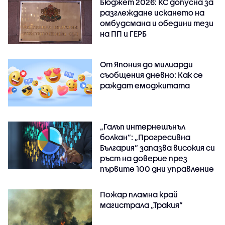
Бюджет 2026: КС допусна за
разглеждане искането на
омбудсмана и обедини тези
на ПП и ГЕРБ
От Япония до милиарди
съобщения дневно: Как се
раждат емоджитата
„Галъп интернешънъл
болкан“: „Прогресивна
България“ запазва високия си
ръст на доверие през
първите 100 дни управление
Пожар пламна край
магистрала „Тракия“