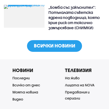
„Бомба със закъснител“:
Потъналата съветска
ядрена подводница, която
крие риск от токсично
замърсяване (СНИМКИ)
ВСИЧКИ НОВИНИ
НОВИНИ
ТЕЛЕВИЗИЯ
Последни
На живо
Всичко от днес
Лицата на NOVA
Моята новина
Предавания и
сериали
Видео