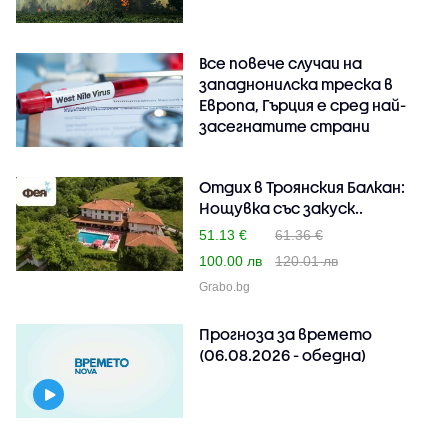
Все повече случаи на
западнонилска треска в
Европа, Гърция е сред най-
засегнатите страни
Отдих в Троянския Балкан:
Нощувка със закуск..
51.13 €
61.36 €
100.00 лв
120.01 лв
Grabo.bg
Прогноза за времето
(06.08.2026 - обедна)