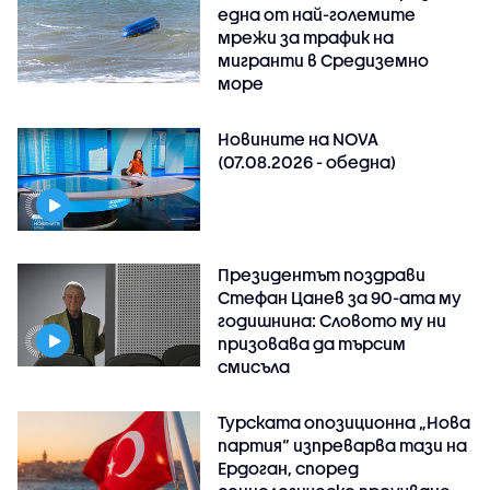
една от най-големите
мрежи за трафик на
мигранти в Средиземно
море
Новините на NOVA
(07.08.2026 - обедна)
Президентът поздрави
Стефан Цанев за 90-ата му
годишнина: Словото му ни
призовава да търсим
смисъла
Турската опозиционна „Нова
партия“ изпреварва тази на
Ердоган, според