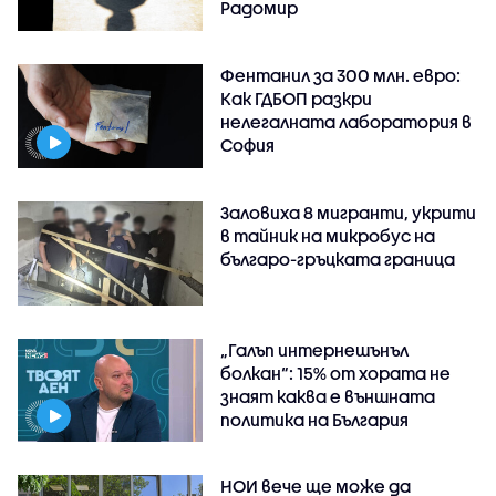
Радомир
Фентанил за 300 млн. евро:
Как ГДБОП разкри
нелегалната лаборатория в
София
Заловиха 8 мигранти, укрити
в тайник на микробус на
българо-гръцката граница
„Галъп интернешънъл
болкан“: 15% от хората не
знаят каква е външната
политика на България
НОИ вече ще може да