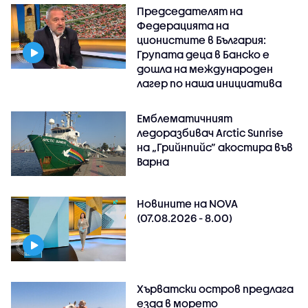
Председателят на
Федерацията на
ционистите в България:
Групата деца в Банско е
дошла на международен
лагер по наша инициатива
Емблематичният
ледоразбивач Arctic Sunrise
на „Грийнпийс” акостира във
Варна
Новините на NOVA
(07.08.2026 - 8.00)
Хърватски остров предлага
езда в морето