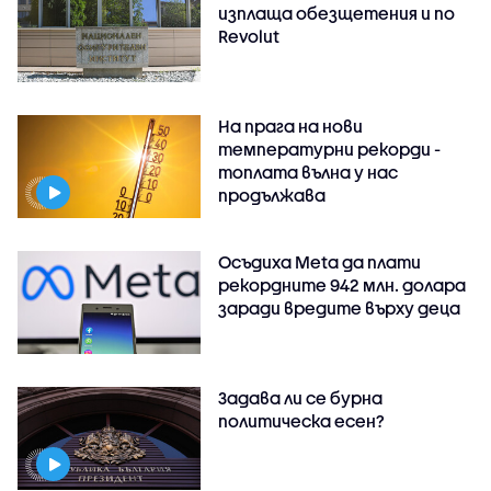
изплаща обезщетения и по
Revolut
На прага на нови
температурни рекорди -
топлата вълна у нас
продължава
Осъдиха Meta да плати
рекордните 942 млн. долара
заради вредите върху деца
Задава ли се бурна
политическа есен?