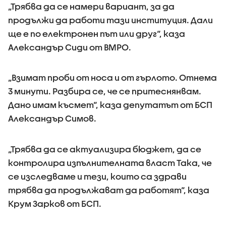
„Трябва да се намери вариант, за да
продължи да работи тази институция. Дали
ще е по електронен път или друг“, каза
Александър Сиди от ВМРО.
„Взимат проби от носа и от гърлото. Отнема
3 минути. Разбира се, че се притеснянвам.
Дано имам късмет“, каза депутатът от БСП
Александър Симов.
„Трябва да се актуализира бюджет, да се
контролира изпълнителната власт Така, че
се изследваме и тези, които са здрави
трябва да продължават да работят“, каза
Крум Зарков от БСП.