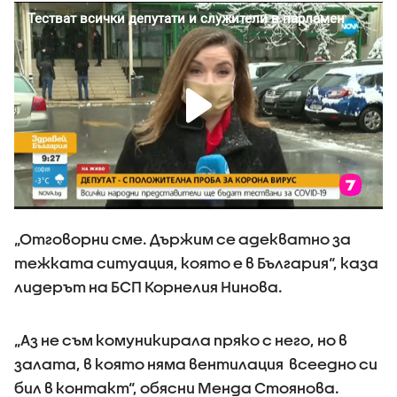
„Отговорни сме. Държим се адекватно за
тежката ситуация, която е в България“, каза
лидерът на БСП Корнелия Нинова.
„Аз не съм комуникирала пряко с него, но в
залата, в която няма вентилация всеедно си
бил в контакт“, обясни Менда Стоянова.