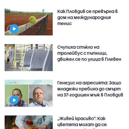
Как Пловдив се превърна в
дом на международния
тенис
Счупиха стъкло на
тролейбус с пътници,
движел се по улица в Плевен
Генезис на агресията: Защо
младежи пребиха до смърт
на 37-годишен мъж в Пловдив
„Живей красиво”: Как
цветята могат да се