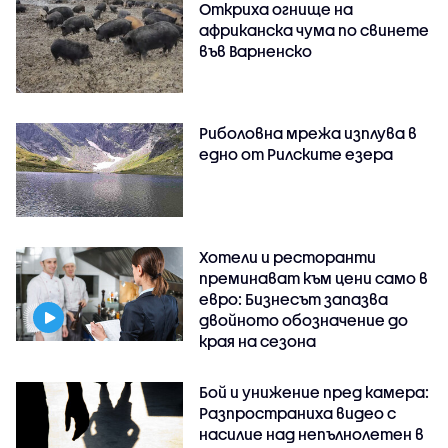
Откриха огнище на
африканска чума по свинете
във Варненско
Риболовна мрежа изплува в
едно от Рилските езера
Хотели и ресторанти
преминават към цени само в
евро: Бизнесът запазва
двойното обозначение до
края на сезона
Бой и унижение пред камера:
Разпространиха видео с
насилие над непълнолетен в