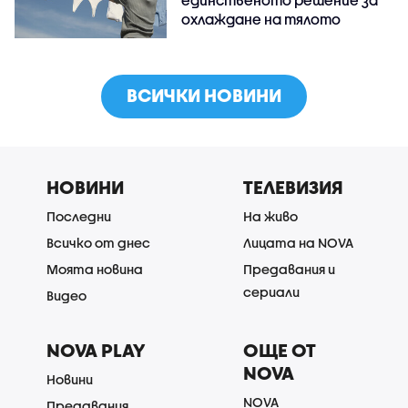
единственото решение за
охлаждане на тялото
ВСИЧКИ НОВИНИ
НОВИНИ
ТЕЛЕВИЗИЯ
Последни
На живо
Всичко от днес
Лицата на NOVA
Моята новина
Предавания и
сериали
Видео
NOVA PLAY
ОЩЕ ОТ
NOVA
Новини
NOVA
Предавания