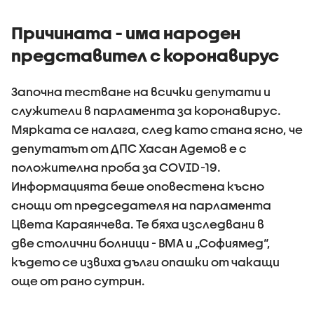
Причината - има народен
представител с коронавирус
Започна тестване на всички депутати и
служители в парламента за коронавирус.
Мярката се налага, след като стана ясно, че
депутатът от ДПС Хасан Адемов е с
положителна проба за COVID-19.
Информацията беше оповестена късно
снощи от председателя на парламента
Цвета Караянчева. Те бяха изследвани в
две столични болници - ВМА и „Софиямед“,
където се извиха дълги опашки от чакащи
още от рано сутрин.