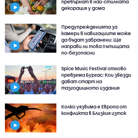
превърнат в най-стилната
декорация у дома
Предупрежденията за
камери в навигациите може
да бъдат забранени: Ще
направи ли това пътищата
по-безопасни
Spice Music Festival отново
превзема Бургас: Кои звезди
дават старт на
тазгодишното издание
Колко уязвима е Европа от
конфликта в Близкия изток