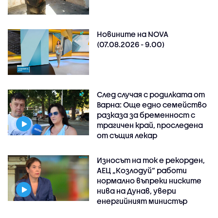
Новините на NOVA
(07.08.2026 - 9.00)
След случая с родилката от
Варна: Още едно семейство
разказа за бременност с
трагичен край, проследена
от същия лекар
Износът на ток е рекорден,
АЕЦ „Козлодуй“ работи
нормално въпреки ниските
нива на Дунав, увери
енергийният министър