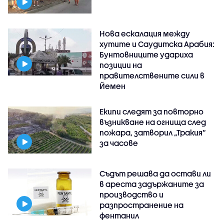
Нова ескалация между
хутите и Саудитска Арабия:
Бунтовниците удариха
позиции на
правителствените сили в
Йемен
Екипи следят за повторно
възникване на огнища след
пожара, затворил „Тракия“
за часове
Съдът решава да остави ли
в ареста задържаните за
производство и
разпространение на
фентанил