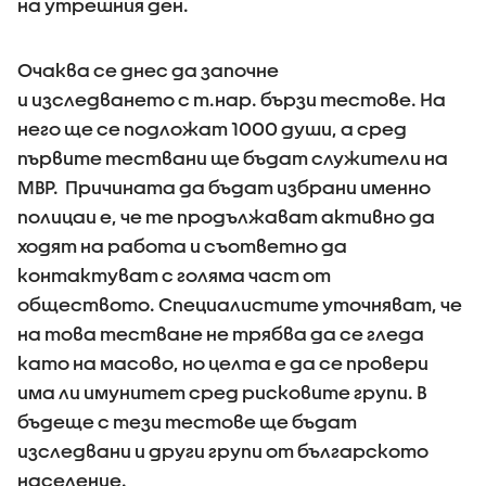
на утрешния ден.
Очаква се днес да започне
и изследването с т.нар. бързи тестове. На
него ще се подложат 1000 души, а сред
първите тествани ще бъдат служители на
МВР. Причината да бъдат избрани именно
полицаи е, че те продължават активно да
ходят на работа и съответно да
контактуват с голяма част от
обществото. Специалистите уточняват, че
на това тестване не трябва да се гледа
като на масово, но целта е да се провери
има ли имунитет сред рисковите групи. В
бъдеще с тези тестове ще бъдат
изследвани и други групи от българското
население.