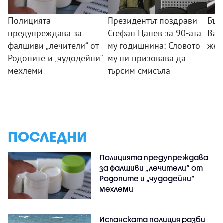
Полицията
Президентът поздрави
Бър
предупреждава за
Стефан Цанев за 90-ата
Вар
фалшиви „лечители“ от
му годишнина: Словото
жен
Родопите и „чудодейни“
му ни призовава да
мехлеми
търсим смисъла
ПОСЛЕДНИ
Полицията предупреждава
за фалшиви „лечители“ от
Родопите и „чудодейни“
мехлеми
Испанската полиция разби