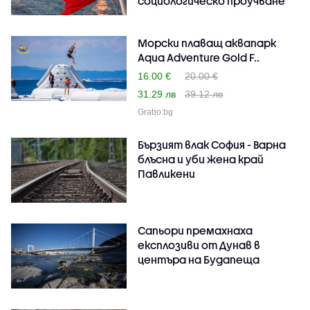
социологическо проучване
Морски плаващ аквапарк
Aqua Adventure Gold F..
16.00 €
20.00 €
31.29 лв
39.12 лв
Grabo.bg
Бързият влак София - Варна
блъсна и уби жена край
Павликени
Сапьори премахнаха
експлозиви от Дунав в
центъра на Будапеща