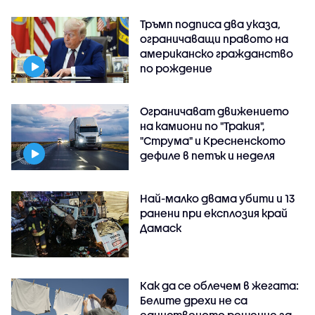
Тръмп подписа два указа,
ограничаващи правото на
американско гражданство
по рождение
Ограничават движението
на камиони по "Тракия",
"Струма" и Кресненското
дефиле в петък и неделя
Най-малко двама убити и 13
ранени при експлозия край
Дамаск
Как да се облечем в жегата:
Белите дрехи не са