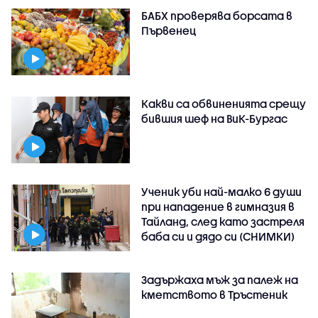
БАБХ проверява борсата в
Първенец
Какви са обвиненията срещу
бившия шеф на ВиК-Бургас
Ученик уби най-малко 6 души
при нападение в гимназия в
Тайланд, след като застреля
баба си и дядо си (СНИМКИ)
Задържаха мъж за палеж на
кметството в Тръстеник