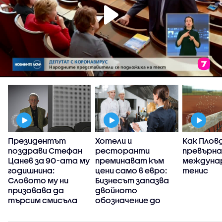
а
Президентът
Хотели и
Как Плов
поздрави Стефан
ресторанти
превърна
Цанев за 90-ата му
преминават към
междуна
годишнина:
цени само в евро:
тенис
Словото му ни
Бизнесът запазва
призовава да
двойното
търсим смисъла
обозначение до
края на сезона