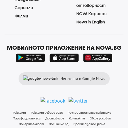
отговорност
Сериали
NOVA Кариери
Филми
News in English
МОБИЛНОТО ПРИЛОЖЕНИЕ НА NOVA.BG
Четете ни в Google News
Реклама
Реклама избори 2026
Разпространение на канали
Тарифа за откъси
Доставчици
Контакти
Общи условия
Поверителност
Политика ЛД
Правила за ползване