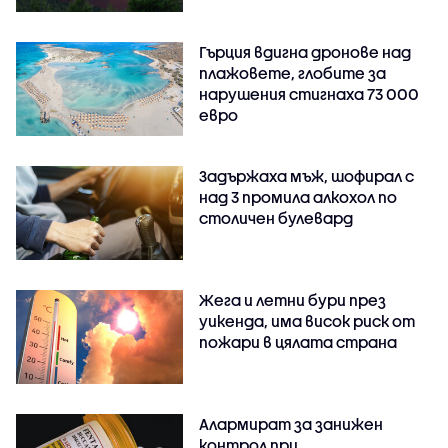
Гърция вдигна дронове над
плажовете, глобите за
нарушения стигнаха 73 000
евро
Задържаха мъж, шофирал с
над 3 промила алкохол по
столичен булевард
Жега и летни бури през
уикенда, има висок риск от
пожари в цялата страна
Алармират за занижен
контрол при