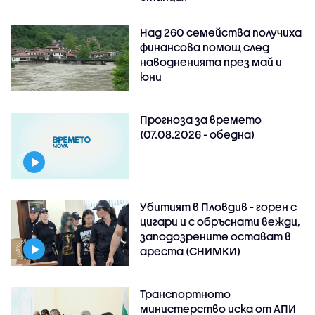
Над 260 семейства получиха
финансова помощ след
наводненията през май и
юни
Прогноза за времето
(07.08.2026 - обедна)
Убитият в Пловдив - горен с
цигари и с обръснати вежди,
заподозрените остават в
ареста (СНИМКИ)
Транспортното
министерство иска от АПИ