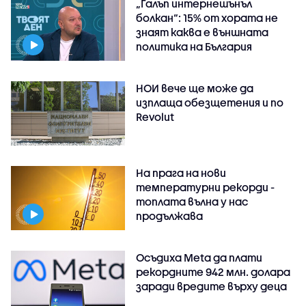
„Галъп интернешънъл
болкан“: 15% от хората не
знаят каква е външната
политика на България
НОИ вече ще може да
изплаща обезщетения и по
Revolut
На прага на нови
температурни рекорди -
топлата вълна у нас
продължава
Осъдиха Meta да плати
рекордните 942 млн. долара
заради вредите върху деца