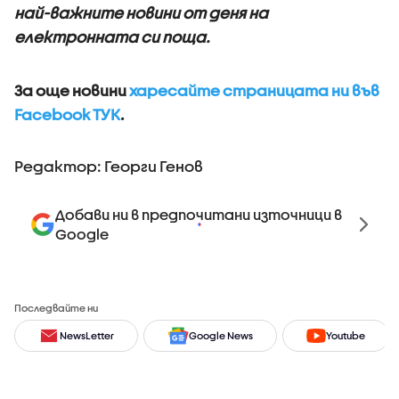
най-важните новини от деня на
електронната си поща.
За още новини
харесайте страницата ни във
Facebook ТУК
.
Редактор: Георги Генов
Добави ни в предпочитани източници в
Google
Последвайте ни
NewsLetter
Google News
Youtube