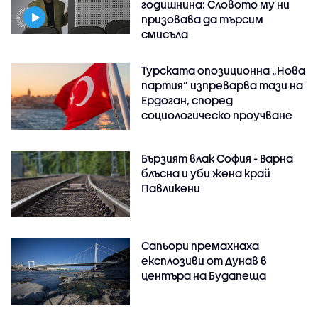
годишнина: Словото му ни
призовава да търсим
смисъла
Турската опозиционна „Нова
партия“ изпреварва тази на
Ердоган, според
социологическо проучване
Бързият влак София - Варна
блъсна и уби жена край
Павликени
Сапьори премахнаха
експлозиви от Дунав в
центъра на Будапеща