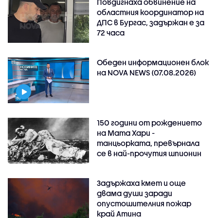
Повдигнаха обвинение на
областния координатор на
ДПС в Бургас, задържан е за
72 часа
Обеден информационен блок
на NOVA NEWS (07.08.2026)
150 години от рождението
на Мата Хари -
танцьорката, превърнала
се в най-прочутия шпионин
Задържаха кмет и още
двама души заради
опустошителния пожар
край Атина