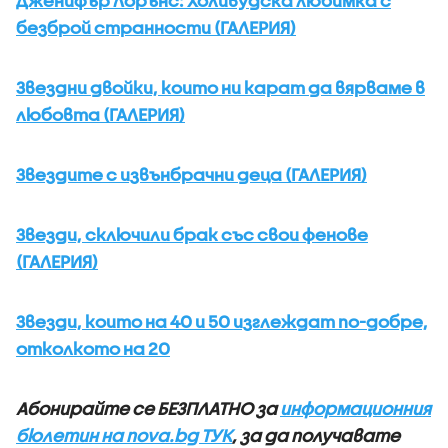
Дженифър Лорънс: Холивудска любимка с
безброй странности (ГАЛЕРИЯ)
Звездни двойки, които ни карат да вярваме в
любовта (ГАЛЕРИЯ)
Звездите с извънбрачни деца (ГАЛЕРИЯ)
Звезди, сключили брак със свои фенове
(ГАЛЕРИЯ)
Звезди, които на 40 и 50 изглеждат по-добре,
отколкото на 20
Абонирайте се БЕЗПЛАТНО за
информационния
бюлетин на nova.bg ТУК
, за да получавате