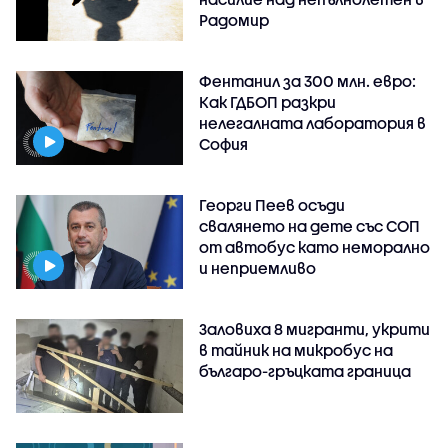
Радомир
Фентанил за 300 млн. евро:
Как ГДБОП разкри
нелегалната лаборатория в
София
Георги Пеев осъди
свалянето на дете със СОП
от автобус като неморално
и неприемливо
Заловиха 8 мигранти, укрити
в тайник на микробус на
българо-гръцката граница