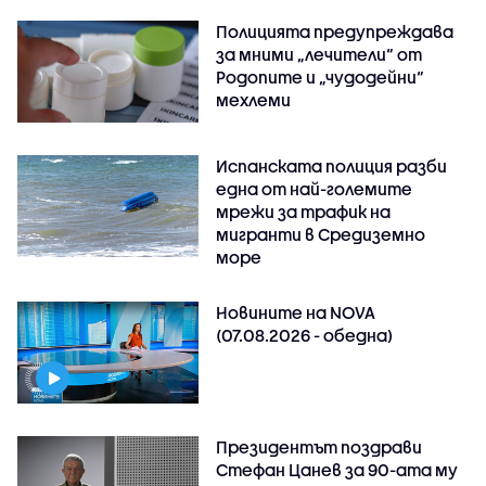
Полицията предупреждава
за мними „лечители“ от
Родопите и „чудодейни“
мехлеми
Испанската полиция разби
една от най-големите
мрежи за трафик на
мигранти в Средиземно
море
Новините на NOVA
(07.08.2026 - обедна)
Президентът поздрави
Стефан Цанев за 90-ата му