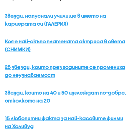
Звезди, напуснали училище в името на
кариерата си (ГАЛЕРИЯ)
Коя е най-скъпо платената актриса в света
(СНИМКИ)
25 звезди, които през годините се промениха
до неузнаваемост
Звезди, които на 40 и 50 изглеждат по-добре,
отколкото на 20
15 любопитни факта за най-касовите филми
на Холивуд