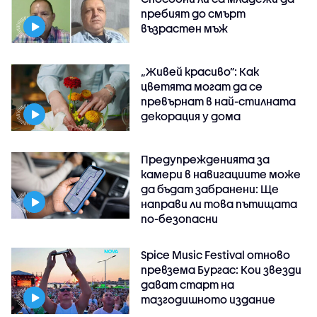
пребият до смърт
възрастен мъж
„Живей красиво”: Как
цветята могат да се
превърнат в най-стилната
декорация у дома
Предупрежденията за
камери в навигациите може
да бъдат забранени: Ще
направи ли това пътищата
по-безопасни
Spice Music Festival отново
превзема Бургас: Кои звезди
дават старт на
тазгодишното издание