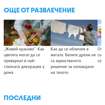
ОЩЕ ОТ РАЗВЛЕЧЕНИЕ
„Живей красиво”: Как
Как да се облечем в
От 
цветята могат да се
жегата: Белите дрехи не
съо
превърнат в най-
са единственото
се 
стилната декорация у
решение за охлаждане
дома
на тялото
ПОСЛЕДНИ