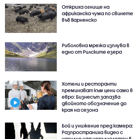
Откриха огнище на
африканска чума по свинете
във Варненско
Риболовна мрежа изплува в
едно от Рилските езера
Хотели и ресторанти
преминават към цени само в
евро: Бизнесът запазва
двойното обозначение до
края на сезона
Бой и унижение пред камера:
Разпространиха видео с
насилие над непълнолетен в