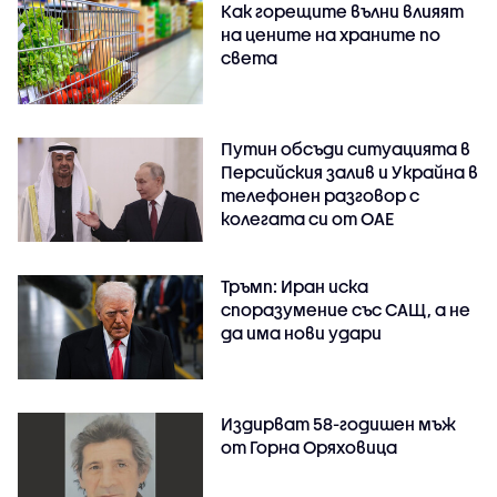
Как горещите вълни влияят
на цените на храните по
света
Путин обсъди ситуацията в
Персийския залив и Украйна в
телефонен разговор с
колегата си от ОАЕ
Тръмп: Иран иска
споразумение със САЩ, а не
да има нови удари
Издирват 58-годишен мъж
от Горна Оряховица