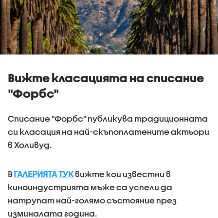
Вижте класацията на списание
"Форбс"
Списание "Форбс" публикува традиционната
си класация на най-скъпоплатените актьори
в Холивуд.
В
ГАЛЕРИЯТА ТУК
вижте кои известни в
киноиндустрията мъже са успели да
натрупат най-голямо състояние през
изминалата година.