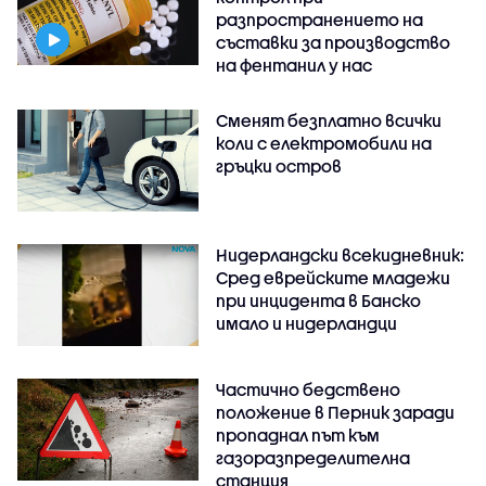
разпространението на
съставки за производство
на фентанил у нас
Сменят безплатно всички
коли с електромобили на
гръцки остров
Нидерландски всекидневник:
Сред еврейските младежи
при инцидента в Банско
имало и нидерландци
Частично бедствено
положение в Перник заради
пропаднал път към
газоразпределителна
станция