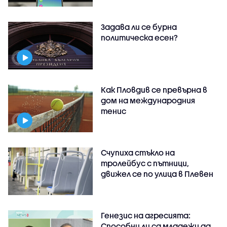
Задава ли се бурна
политическа есен?
Как Пловдив се превърна в
дом на международния
тенис
Счупиха стъкло на
тролейбус с пътници,
движел се по улица в Плевен
Генезис на агресията:
Способни ли са младежи да