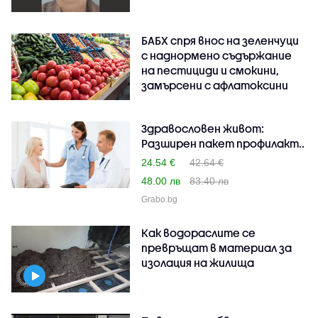
БАБХ спря внос на зеленчуци
с наднормено съдържание
на пестициди и смокини,
замърсени с афлатоксини
Здравословен живот:
Разширен пакет профилакт..
24.54 €
42.64 €
48.00 лв
83.40 лв
Grabo.bg
Как водораслите се
превръщат в материал за
изолация на жилища