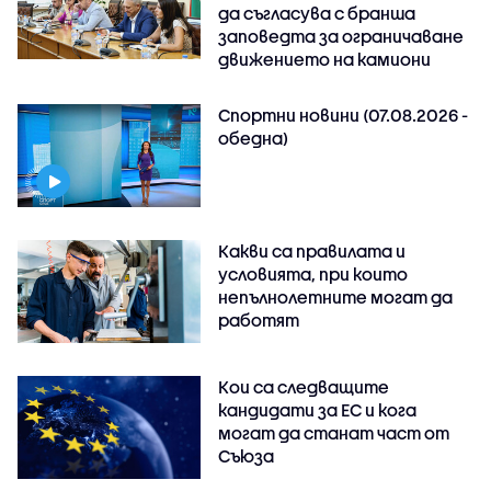
да съгласува с бранша
заповедта за ограничаване
движението на камиони
Спортни новини (07.08.2026 -
обедна)
Какви са правилата и
условията, при които
непълнолетните могат да
работят
Кои са следващите
кандидати за ЕС и кога
могат да станат част от
Съюза