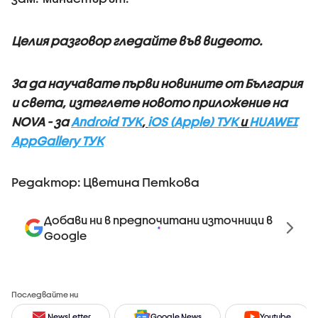
Целия разговор гледайте във видеото.
За да научавате първи новините от България
и света, изтеглете новото приложение на
NOVA - за
Android ТУК
,
iOS (Apple) ТУК
и
HUAWEI
AppGallery ТУК
Редактор: Цветина Петкова
Добави ни в предпочитани източници в
Google
Последвайте ни
NewsLetter
Google News
Youtube