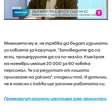
Мнението му е, че трябва да бъдат изринати
условията за корупция. "Заповедите да са
ясни, процедурите да са по-малко. Към края
на ноември имаше 20 000 за 60 човека
персонал. Те са резултат от лошото
прилагане на закона", сподели той. И допълни,
че е наясно с какво ще започне работата си.
Премиерът назначи шестима зам.-министри