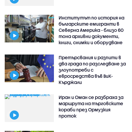
Институтът по история на
българските емигранти в
Северна Америка - близо 60
тона архивни документи,
книги, снимки и оборудване
Претърсвания и разпити в
два града по разследване за
злоупотреби с
евросредства във ВиК-
Кърджали
Иран и Оман се разбраха за
маршрута на търговските
кораби през Ормузкия
проток