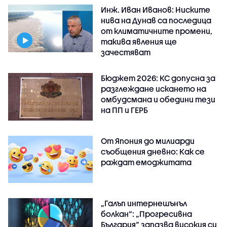
Инж. Иван Иванов: Ниските
нива на Дунав са последица
от климатичните промени,
такива явления ще
зачестяват
Бюджет 2026: КС допусна за
разглеждане искането на
омбудсмана и обедини тези
на ПП и ГЕРБ
От Япония до милиарди
съобщения дневно: Как се
раждат емоджитата
„Галъп интернешънъл
болкан“: „Прогресивна
България“ запазва високия си