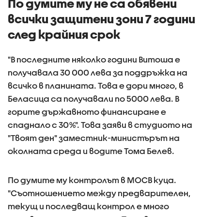
По думите му не са обявени
всички защитени зони 7 години
след крайния срок
"В последните няколко години Витоша е
получавала 30 000 лева за поддръжка на
всичко в планината. Това е дори много, в
Беласица са получавали по 5000 лева. В
горите държавното финансиране е
спаднало с 30%". Това заяви в студиото на
"Твоят ден" заместник-министърът на
околната среда и водите Тома Белев.
По думите му контролът в МОСВ куца.
"Съотношението между предварителен,
текущ и последващ контрол е много