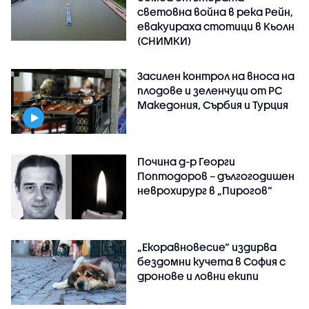
световна война в река Рейн,
евакуираха стотици в Кьолн
(СНИМКИ)
Засилен контрол на вноса на
плодове и зеленчуци от РС
Македония, Сърбия и Турция
Почина д-р Георги
Поптодоров – дългогодишен
неврохирург в „Пирогов“
„Екоравновесие“ издирва
бездомни кучета в София с
дронове и ловни екипи