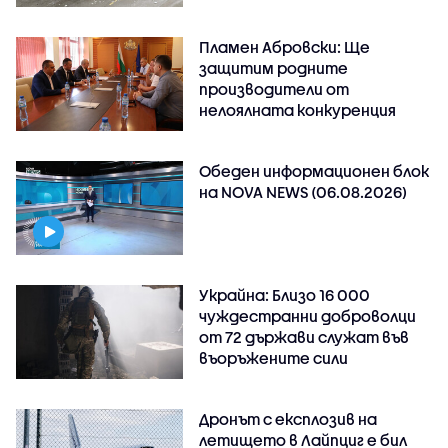
Пламен Абровски: Ще
защитим родните
производители от
нелоялната конкуренция
Обеден информационен блок
на NOVA NEWS (06.08.2026)
Украйна: Близо 16 000
чуждестранни доброволци
от 72 държави служат във
въоръжените сили
Дронът с експлозив на
летището в Лайпциг е бил