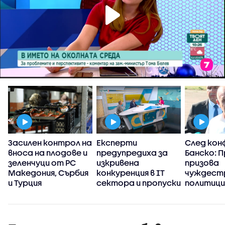
а
Засилен контрол на
Експерти
След кон
вноса на плодове и
предупредиха за
Банско: 
зеленчуци от РС
изкривена
призова
Македония, Сърбия
конкуренция в IT
чуждест
и Турция
сектора и пропуски
политици
в
прибързв
киберсигурността
оценките
на държавата
България