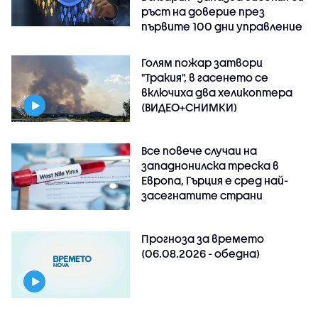
ръст на доверие през
първите 100 дни управление
Голям пожар затвори
"Тракия", в гасенето се
включиха два хеликоптера
(ВИДЕО+СНИМКИ)
Все повече случаи на
западнонилска треска в
Европа, Гърция е сред най-
засегнатите страни
Прогноза за времето
(06.08.2026 - обедна)