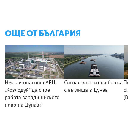
ОЩЕ ОТ БЪЛГАРИЯ
Има ли опасност АЕЦ
Сигнал за огън на баржа
Пож
„Козлодуй” да спре
с въглища в Дунав
сто
работа заради ниското
(ВИ
ниво на Дунав?