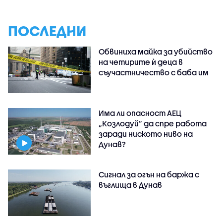
ПОСЛЕДНИ
Обвиниха майка за убийство
на четирите ѝ деца в
съучастничество с баба им
Има ли опасност АЕЦ
„Козлодуй” да спре работа
заради ниското ниво на
Дунав?
Сигнал за огън на баржа с
въглища в Дунав