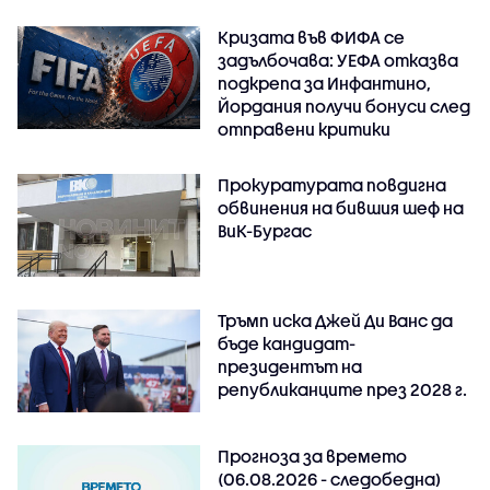
Кризата във ФИФА се
задълбочава: УЕФА отказва
подкрепа за Инфантино,
Йордания получи бонуси след
отправени критики
Прокуратурата повдигна
обвинения на бившия шеф на
ВиК-Бургас
Тръмп иска Джей Ди Ванс да
бъде кандидат-
президентът на
републиканците през 2028 г.
Прогноза за времето
(06.08.2026 - следобедна)