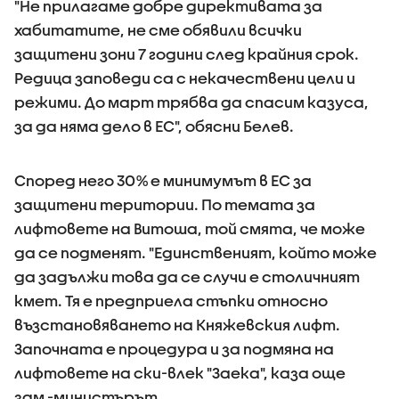
"Не прилагаме добре директивата за
хабитатите, не сме обявили всички
защитени зони 7 години след крайния срок.
Редица заповеди са с некачествени цели и
режими. До март трябва да спасим казуса,
за да няма дело в ЕС", обясни Белев.
Според него 30% е минимумът в ЕС за
защитени територии. По темата за
лифтовете на Витоша, той смята, че може
да се подменят. "Единственият, който може
да задължи това да се случи е столичният
кмет. Тя е предприела стъпки относно
възстановяването на Княжевския лифт.
Започната е процедура и за подмяна на
лифтовете на ски-влек "Заека", каза още
зам.-министърът.