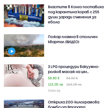
Властите в Конго поставиха
под карантина кораб с 255
души заради съмнения за
ебола
Пожар пламна в столичен
квартал (ВИДЕО)
3 LPG процедури вакуумно-
ролков масаж на цял..
58.80 €
84.00 €
115.00 лв
164.29 лв
Grabo.bg
Откриха 200-килограмова
бомба от Втората