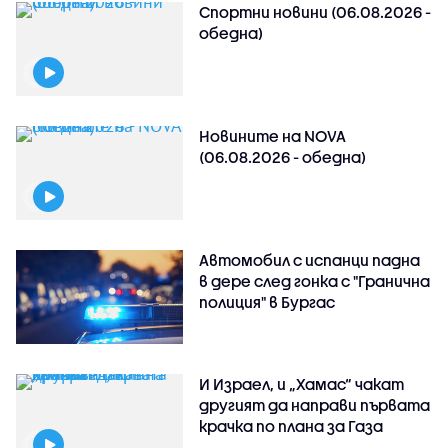
Спортни новини (06.08.2026 -
обедна)
Новините на NOVA
(06.08.2026 - обедна)
Автомобил с испанци падна
в дере след гонка с "Гранична
полиция" в Бургас
И Израел, и „Хамас“ чакат
другият да направи първата
крачка по плана за Газа