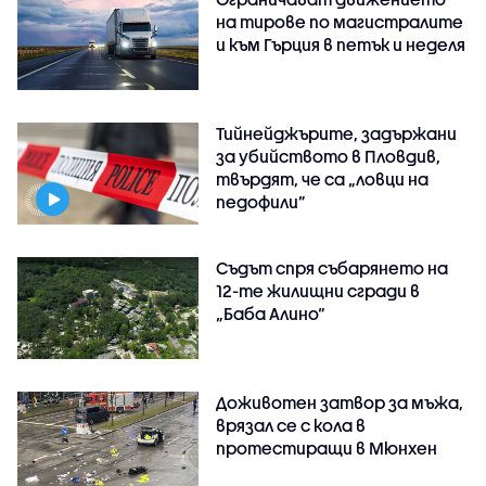
на тирове по магистралите
и към Гърция в петък и неделя
Тийнейджърите, задържани
за убийството в Пловдив,
твърдят, че са „ловци на
педофили”
Съдът спря събарянето на
12-те жилищни сгради в
„Баба Алино“
Доживотен затвор за мъжа,
врязал се с кола в
протестиращи в Мюнхен