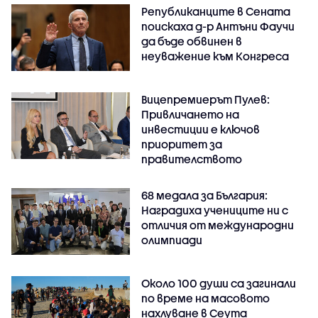
Републиканците в Сената
поискаха д-р Антъни Фаучи
да бъде обвинен в
неуважение към Конгреса
Вицепремиерът Пулев:
Привличането на
инвестиции е ключов
приоритет за
правителството
68 медала за България:
Наградиха учениците ни с
отличия от международни
олимпиади
Около 100 души са загинали
по време на масовото
нахлуване в Сеута