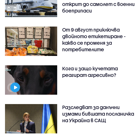
открит до самолет с военни
боеприпаси
От 9 август приключва
двойното етикетиране -
какво се променя за
потребителите
Кога и защо кучетата
реагират агресивно?
Разследват за данъчни
измами бившата посланичка
на Украйна в САЩ