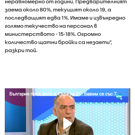
неравномерно от години. Предварителният
заема около 80%, текущият около 19, а
последващият едва 1%. Имаме и извънредно
голямо текучество на персонал в
министерството - 15-18%. Огромно
количество щатни бройки са незаети",
разкри той.