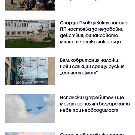
Спор за Пловдивския панаир:
ПП настоява за незабавни
действия, финансовото
министерство чака съда
Великобритания наложи
нови санкции срещу руския
„сенчест флот“
Испански изтребители ще
могат да пазят българското
небе при необходимост
Ограничават движението