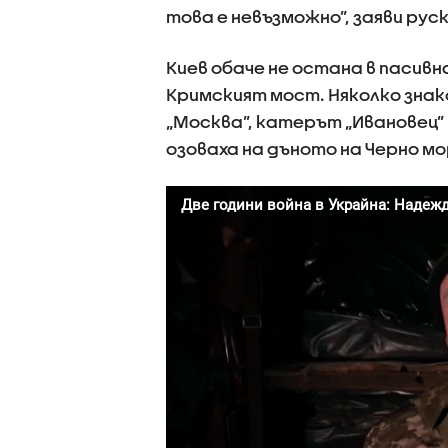
това е невъзможно”, заяви ру
Киев обаче не остана в пасивна
Кримският мост. Няколко знак
„Москва”, катерът „Ивановец” 
озоваха на дъното на Черно мо