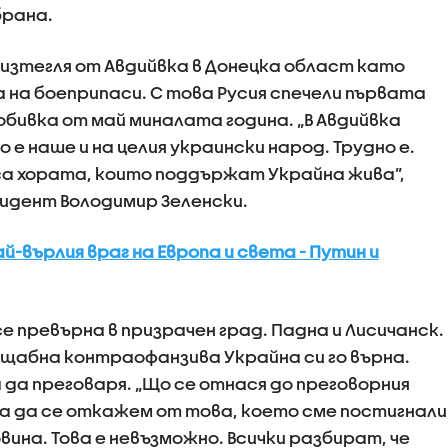
брана.
е изтегля от Авдийвка в Донецка област като
 на боеприпаси. С това Русия спечели първата
бивка от май миналата година. „В Авдийвка
е наше и на целия украински народ. Трудно е.
 са хората, които поддържат Украйна жива”,
идент Володимир Зеленски.
й-върлия враг на Европа и света - Путин и
се превърна в призрачен град. Падна и Лисичанск.
мащабна контраофанзива Украйна си го върна.
 да преговаря. „Що се отнася до преговорния
ра да се откажем от това, което сме постигнали
вина. Това е невъзможно. Всички разбират, че