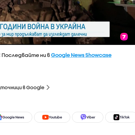
! Последвайте ни в
Google News Showcase
зточници в Google
Google News
Youtube
Viber
TikTok