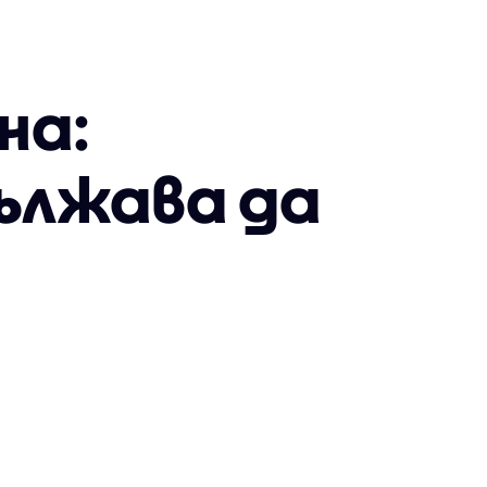
на:
ължава да