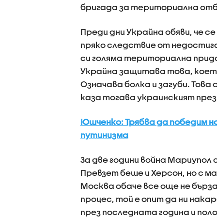
бригада за териториална от
Преди дни Украйна обяви, че с
пряко следствие от недостига
си голяма териториална придо
Украйна защитава това, което 
Означава болка и загуби. Това
каза тогава украинският през
Юшченко: Трябва да победим на
путинизма
За две години война Мариупол 
Превзет беше и Херсон, но с 
Москва обаче все още не бърза
процес, той е опит да ни нака
през последната година и поло