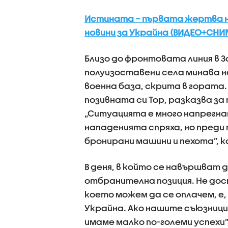
Истината – първата жертва н
новини за Украйна (ВИДЕО+СНИ
Близо до фронтовата линия в 
полуизоставени села минава н
военна база, скрита в гората.
позивната си Тор, разказва за
„Ситуацията е много напрегна
нападенията спряха, но преди
бронирани машини и пехота”, к
В деня, в който се навършват 
отбранителна позиция. Не дос
което можем да се оплачем, е
Украйна. Ако нашите съюзници 
имаме малко по-големи успехи”