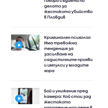
Говори съдията по
делото за
жестокото убийство
в Пловдив
Криминален психолог:
Има тревожна
тенденция за
засилване на
садистичните прояви
и импулси у младите
хора
Бой и унижение пред
камера: Кой стои зад
жестокото
нападение над дете в