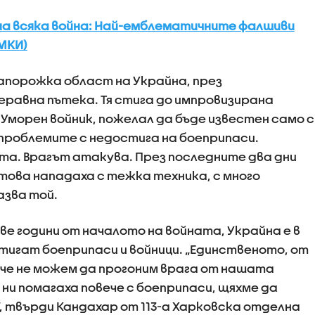
а всяка война: Най-емблематичните фалшиви
МКИ)
Запорожка област на Украйна, през
еравна пътека. Тя стига до импровизирана
 Уморен войник, пожелал да бъде известен само с
 проблемите с недостига на боеприпаси.
та. Врагът атакува. През последните два дни
 това нападаха с тежка техника, с много
азва той.
две години от началото на войната, Украйна е в
тигат боеприпаси и войници. „Единственото, от
, че не можем да прогоним врага от нашата
ни помагаха повече с боеприпаси, щяхме да
, твърди Кандахар от 113-а Харковска отделна