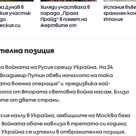
а Дунав в
Хиляди участваха в
Испания във
кия участък
парада „Прага
граничен ко
 до
Прайд“ в памет на
Италия
еския си
жертвите от
атентата в Берлин
телна позиция
на войната на Русия срещу Украйна. На 24
 Владимир Путин обяви началото на така
ата военна операция" и предизвика най-
ропа от Втората световна война насам. Близо
ите от двете страни.
усия нахлу в Украйна, амбициите на Москва бяха
в. Войната обаче навлиза в третата си година,
а Украйна се изтегли в отбранителна позиция.