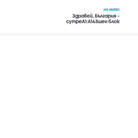
НА ЖИВО
Здравей, България –
сутреA1:A143шен блок