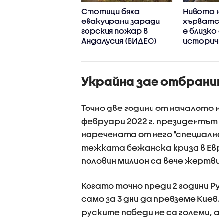
ински дронове
Стотици бяха
Нивото н
уваха големи
евакуирани заради
хърватс
олни рафинерии
горския пожар в
е близко
ия
Андалусия (ВИДЕО)
историч
ЕО+СНИМКА)
минимум
Украйна зае отбрани
Точно две години от началото 
февруари 2022 г. президентът
наречената от него "специалн
тежката бежанска криза в Ев
половин милион са вече жертв
Когато точно преди 2 години Р
само за 3 дни да превземе Кие
руските победи не са големи, 