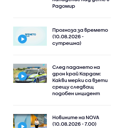
Радомир
Прогноза за времето
(10.08.2026 -
сутрешна)
След падането на
дрон край Кардам:
Какви мерки са взети
срещу следващ
подобен инцидент
Новините на NOVA
(10.08.2026 - 7.00)