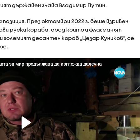
ският държавен глава Владимир Путин.
 позиция. През октомври 2022 г. беше взривен
ови руски кораба, сред които и флагманът
и големият десантен кораб „Цезар Куников”, се
ре.