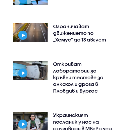
Ограничават
движението по
„Хемус“ до 13 август
Откриват
лаборатории за
кръвни тестове за
алкохол и дрога в
Пловдив и Бургас
Украинският
посланик у нас на
разговори в МВнР след