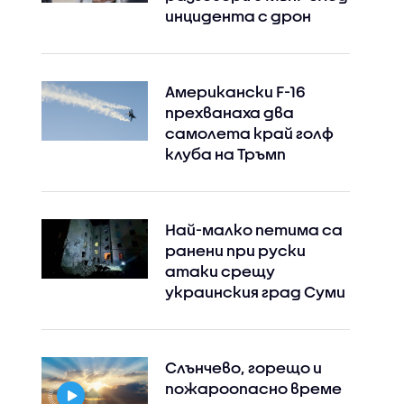
инцидента с дрон
Американски F-16
прехванаха два
самолета край голф
клуба на Тръмп
Най-малко петима са
ранени при руски
атаки срещу
украинския град Суми
Instagram
Facebook
Слънчево, горещо и
пожароопасно време