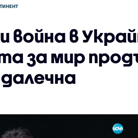
ТИНЕНТ
и война в Украй
а за мир прод
 далечна