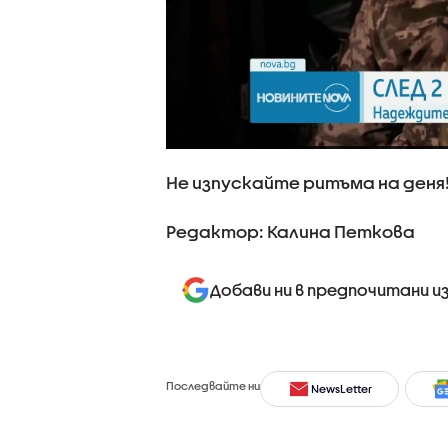
Не изпускайте ритъма на деня
Редактор: Калина Петкова
Добави ни в предпочитани и
Последвайте ни
NewsLetter