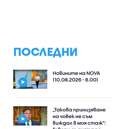
еде
Испания заплаши с
ООН отчете
нтрол с
ответни мерки, ако
рекорден брой
Италия запази
цивилни жертви 
граничния контрол
Украйна от 2022 
между двете
насам
държави
ПОСЛЕДНИ
Новините на NOVA
(10.08.2026 - 8.00)
„Такова принизяване
на човек не съм
виждал в моя стаж":