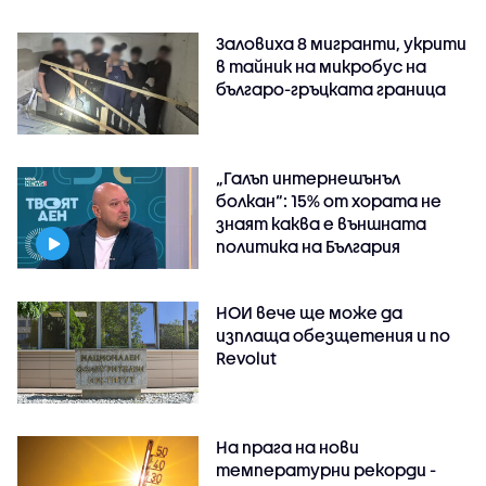
Заловиха 8 мигранти, укрити
в тайник на микробус на
българо-гръцката граница
„Галъп интернешънъл
болкан“: 15% от хората не
знаят каква е външната
политика на България
НОИ вече ще може да
изплаща обезщетения и по
Revolut
На прага на нови
температурни рекорди -