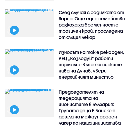
След случая с родилката от
Варна: Още едно семейство
разказа за бременност с
трагичен край, проследена
от същия лекар
Износът на ток е рекорден,
АЕЦ „Козлодуй“ работи
нормално въпреки ниските
нива на Дунав, увери
енергийният министър
Председателят на
Федерацията на
ционистите в България:
Групата деца в Банско е
дошла на международен
лагер по наша инициатива