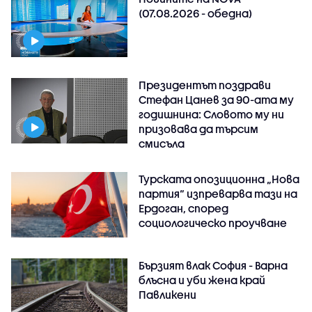
(07.08.2026 - обедна)
Президентът поздрави
Стефан Цанев за 90-ата му
годишнина: Словото му ни
призовава да търсим
смисъла
Турската опозиционна „Нова
партия“ изпреварва тази на
Ердоган, според
социологическо проучване
Бързият влак София - Варна
блъсна и уби жена край
Павликени