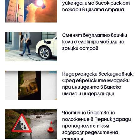
уикенда, има висок риск от
пожари в цялата страна
Сменят безплатно всички
коли с електромобили на
гръцки остров
Нидерландски всекидневник:
Сред еврейските младежи
при инцидента в Банско
имало и нидерландци
Частично бедствено
положение в Перник заради
пропаднал път към
газоразпределителна
станция