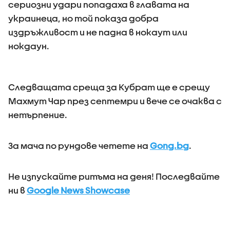
сериозни удари попадаха в главата на
украинеца, но той показа добра
издръжливост и не падна в нокаут или
нокдаун.
Следващата среща за Кубрат ще е срещу
Махмут Чар през септемри и вече се очаква с
нетърпение.
За мача по рундове четете на
Gong.bg
.
Не изпускайте ритъма на деня! Последвайте
ни в
Google News Showcase