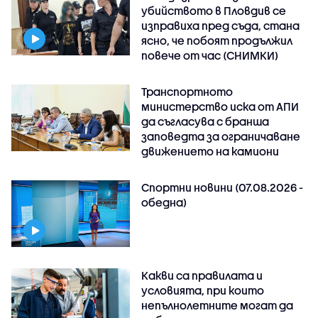
убийството в Пловдив се
изправиха пред съда, стана
ясно, че побоят продължил
повече от час (СНИМКИ)
Транспортното
министерство иска от АПИ
да съгласува с бранша
заповедта за ограничаване
движението на камиони
Спортни новини (07.08.2026 -
обедна)
Какви са правилата и
условията, при които
непълнолетните могат да