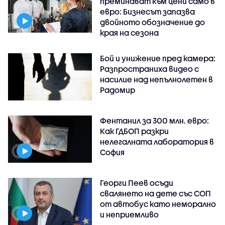
преминават към цени само в
евро: Бизнесът запазва
двойното обозначение до
края на сезона
Бой и унижение пред камера:
Разпространиха видео с
насилие над непълнолетен в
Радомир
Фентанил за 300 млн. евро:
Как ГДБОП разкри
нелегалната лаборатория в
София
Георги Пеев осъди
свалянето на дете със СОП
от автобус като неморално
и неприемливо