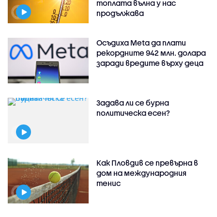
топлата вълна у нас
продължава
Осъдиха Meta да плати
рекордните 942 млн. долара
заради вредите върху деца
Задава ли се бурна
политическа есен?
Как Пловдив се превърна в
дом на международния
тенис