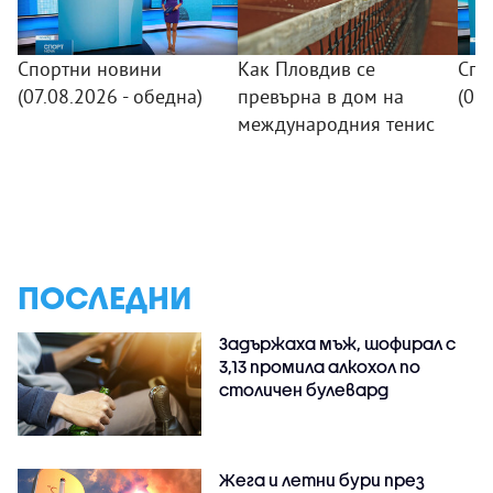
Спортни новини
Как Пловдив се
Спо
(07.08.2026 - обедна)
превърна в дом на
(06.
международния тенис
ПОСЛЕДНИ
Задържаха мъж, шофирал с
3,13 промила алкохол по
столичен булевард
Жега и летни бури през