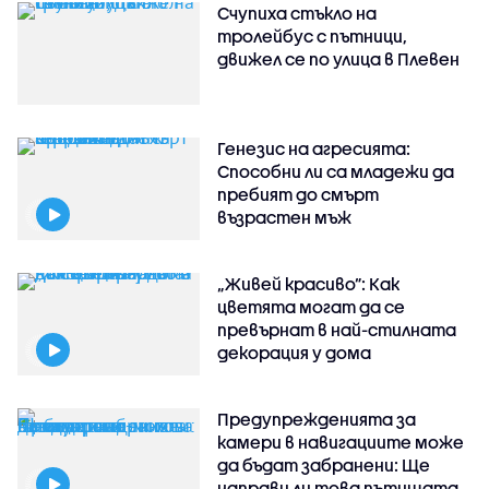
Счупиха стъкло на
тролейбус с пътници,
движел се по улица в Плевен
Генезис на агресията:
Способни ли са младежи да
пребият до смърт
възрастен мъж
„Живей красиво”: Как
цветята могат да се
превърнат в най-стилната
декорация у дома
Предупрежденията за
камери в навигациите може
да бъдат забранени: Ще
направи ли това пътищата