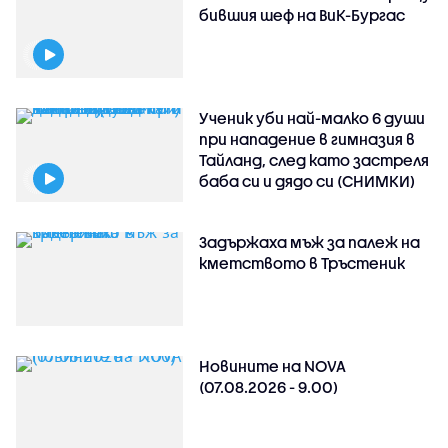
бившия шеф на ВиК-Бургас
Ученик уби най-малко 6 души
при нападение в гимназия в
Тайланд, след като застреля
баба си и дядо си (СНИМКИ)
Задържаха мъж за палеж на
кметството в Тръстеник
Новините на NOVA
(07.08.2026 - 9.00)