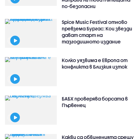
по-безопасни
Spice Music Festival отново
превзема Бургас: Кои звезди
дават старт на
тазгодишното издание
Колко уязвима е Европа от
конфликта в Близкия изток
БАБХ проверява борсата в
Първенец
Какви са обвиненията срещу