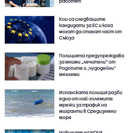
работят
Кои са следващите
кандидати за ЕС и кога
могат да станат част от
Съюза
Полицията предупреждава
за мними „лечители“ от
Родопите и „чудодейни“
мехлеми
Испанската полиция разби
една от най-големите
мрежи за трафик на
мигранти в Средиземно
море
Новините на NOVA