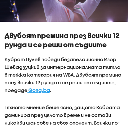
Двубоят премина през всички 12
рунда и се реши от съдиите
Кубрат Пулев победи безапелационно Игор
Шевадзуцкий за интернационалната титла
в тежка категория на WBA. Двубоят премина
през всички 12 рунда и се реши от съдиите,
предаде
Gong.bg
.
Тяхното мнение беше ясно, защото Кобрата
доминира през цялото време и не остави
никакви шансове на своя опонент. Всички по-