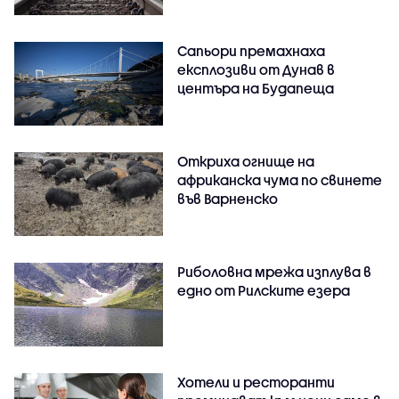
Сапьори премахнаха
експлозиви от Дунав в
центъра на Будапеща
Откриха огнище на
африканска чума по свинете
във Варненско
Риболовна мрежа изплува в
едно от Рилските езера
Хотели и ресторанти