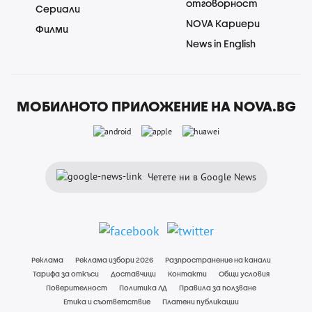
отговорност
Сериали
NOVA Кариери
Филми
News in English
МОБИЛНОТО ПРИЛОЖЕНИЕ НА NOVA.BG
Четете ни в Google News
Реклама
Реклама избори 2026
Разпространение на канали
Тарифа за откъси
Доставчици
Контакти
Общи условия
Поверителност
Политика ЛД
Правила за ползване
Етика и съответствие
Платени публикации