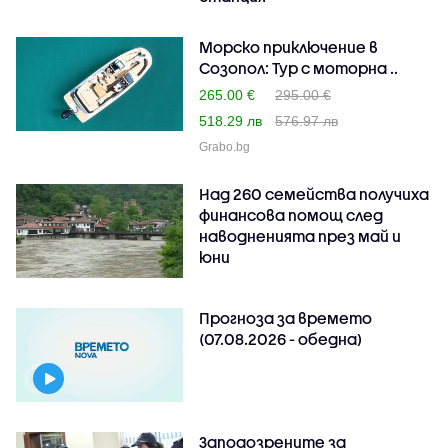
Морско приключение в
Созопол: Тур с моторна ..
265.00 €
295.00 €
518.29 лв
576.97 лв
Grabo.bg
Над 260 семейства получиха
финансова помощ след
наводненията през май и
юни
Прогноза за времето
(07.08.2026 - обедна)
Заподозрените за