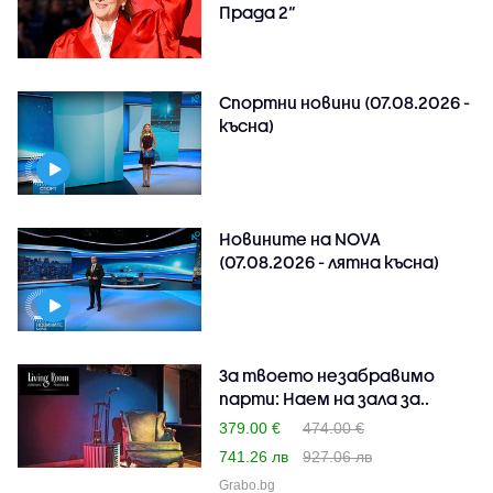
Прада 2“
Спортни новини (07.08.2026 -
късна)
Новините на NOVA
(07.08.2026 - лятна късна)
За твоето незабравимо
парти: Наем на зала за..
379.00 €
474.00 €
741.26 лв
927.06 лв
Grabo.bg