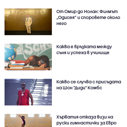
От Омир до Нолан: Филмът
„Одисея” и споровете около
него
Каква е връзката между
съня и успеха в училище
Какво се случва с присъдата
на Шон "Диди" Комбс
Хърватия отказа визи на
руски гимнастички за Евро