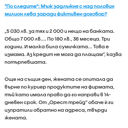
"По следите": Мъж задлъжня с над половин
милион лева заради фиктивен договор?
„5 030 лв. за тях и 2 000 и нещо на банката.
Общо 7 000 лв.... По 180 лв., 36 месеца. Три
години. И малка била сумичката... Това е
измама. Аз кредит не мога да плащам”, казва
потърпевшата.
Още на същия ден, жената се опитала да
върне по куриер продуктите на фирмата,
тъй като имала право да го направи в 14-
дневен срок. От „Орест трейд” обаче ѝ ги
изпратили обратно на адреса, твърди
жената.