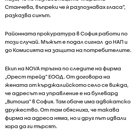
Станчева, въпреки че ѝ разпознавах гласа”,
разказва синът.
Районната прокуратура в София работи по
този случай. Мъжът е подал сигнал до НАП и
до Комисията на защита на потребителите.
Екип на NOVA тръгна по следите на фирма
„Орест трейд” ЕООД. От договора на
жената от кърджалийското село се вижда,
че адресът на управление е на булевард
„Витоша” в София. Там обаче има адвокатско
дружество. От там обясниха, че такава
фирма на адреса няма, но и друг път идвали
хора да ги търсят.