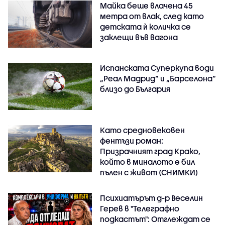
Майка беше влачена 45
метра от влак, след като
детската ѝ количка се
заклещи във вагона
Испанската Суперкупа води
„Реал Мадрид“ и „Барселона“
близо до България
Като средновековен
фентъзи роман:
Призрачният град Крако,
който в миналото е бил
пълен с живот (СНИМКИ)
Психиатърът д-р Веселин
Герев в "Телеграфно
подкастът": Отглеждат се