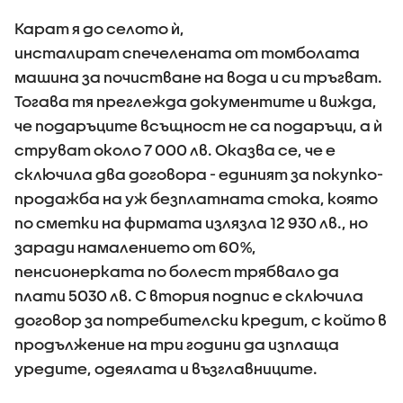
Карат я до селото ѝ,
инсталират спечелената от томболата
машина за почистване на вода и си тръгват.
Тогава тя преглежда документите и вижда,
че подаръците всъщност не са подаръци, а ѝ
струват около 7 000 лв. Оказва се, че е
сключила два договора - единият за покупко-
продажба на уж безплатната стока, която
по сметки на фирмата излязла 12 930 лв., но
заради намалението от 60%,
пенсионерката по болест трябвало да
плати 5030 лв. С втория подпис е сключила
договор за потребителски кредит, с който в
продължение на три години да изплаща
уредите, одеялата и възглавниците.