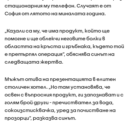
стационарния му телефон. Случаят е от
София от лятото на миналата година.
„Казали са му, че има продукт, който ще
помогне и ще облекчи неговите болки в
областта на кръста и гръбнака, където той
е претърпял операция”, обяснява синът на
следващата жертва.
Мъжът отива на презентацията в елитен
столичен хотел. „Но там установява, че
освен с въпросния продукт, ги запознават и с
голям брой други - пречиствател за вода,
сокоизстисквачка, уред за почистване на
прозорци”, разказва синът.