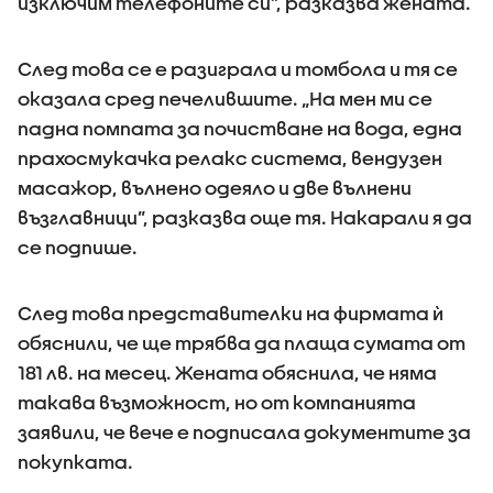
изключим телефоните си”, разказва жената.
След това се е разиграла и томбола и тя се
оказала сред печелившите. „На мен ми се
падна помпата за почистване на вода, една
прахосмукачка релакс система, вендузен
масажор, вълнено одеяло и две вълнени
възглавници”, разказва още тя. Накарали я да
се подпише.
След това представителки на фирмата ѝ
обяснили, че ще трябва да плаща сумата от
181 лв. на месец. Жената обяснила, че няма
такава възможност, но от компанията
заявили, че вече е подписала документите за
покупката.