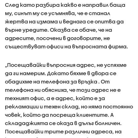
След като разбира какво е направил баща
му, синът му се усъмнява, че е станал
жертва на измама и веднага се опитва да
върне уредите. Оказва се обаче, че на
адресите, посочени в договорите, не
съществуват офиси на въпросната фирма.
„Посещавайки въпросния адрес, не успяхме
да ги намерим. Докато бяхме в двора се
обадихме на телефона за връзка . От
телефона ни обясниха, че този адрес не е
техният офис, а е адрес, който е за
рекламации и техен склад, но няма постоянно
човек, който да посреща клиентите. А
склададжията се оказа в дълъг болничен.
Посещавайки трите различни адреса, на