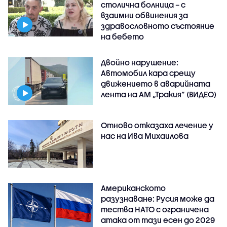
столична болница – с
взаимни обвинения за
здравословното състояние
на бебето
Двойно нарушение:
Автомобил кара срещу
движението в аварийната
лента на АМ „Тракия” (ВИДЕО)
Отново отказаха лечение у
нас на Ива Михаилова
Американското
разузнаване: Русия може да
тества НАТО с ограничена
атака от тази есен до 2029