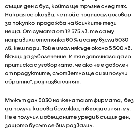
същия ден с бус, който ще тръгне след тях.
Накрая се оказва, че той е подписал договор
за покупко-продажба на всичките тези
неща. От сумата от 12 575 лв. те са му
направили отстъпка 60 % и са му взели 5030
лв. кеш пари. Той е имал някъде около 5 500 лв.
вкъщи за зъболечение. И тя е започнала да го
притиска с уговорката, че ако не е доволен
от продуктите, съответно ще си ги получи
обратно”, разказва синът.
Мъжът дал 5030 на жената от фирмата, без
да получи касова бележка, твърди синът му.
Не е получил и обещаните уреди в същия ден,
защото бусът се бил развалил.