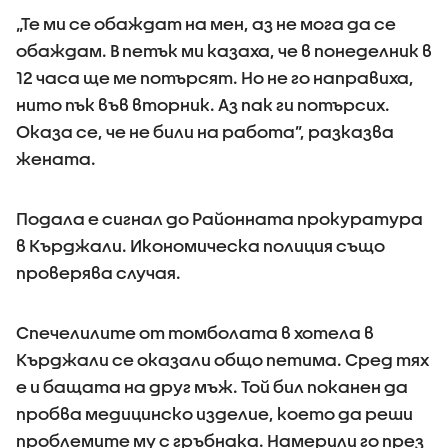
„Те ми се обаждат на мен, аз не мога да се
обаждам. В петък ми казаха, че в понеделник в
12 часа ще ме потърсят. Но не го направиха,
нито пък във вторник. Аз пак ги потърсих.
Оказа се, че не били на работа”, разказва
жената.
Подала е сигнал до Районната прокуратура
в Кърджали. Икономическа полиция също
проверява случая.
Спечелилите от томболата в хотела в
Кърджали се оказали общо петима. Сред тях
е и бащата на друг мъж. Той бил поканен да
пробва медицинско изделие, което да реши
проблемите му с гръбнака. Намерили го през