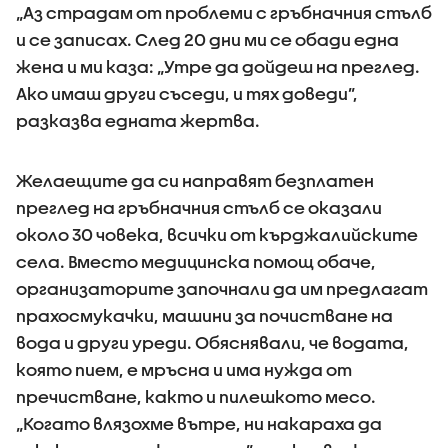
„Аз страдам от проблеми с гръбначния стълб
и се записах. След 20 дни ми се обади една
жена и ми каза: „Утре да дойдеш на преглед.
Ако имаш други съседи, и тях доведи”,
разказва едната жертва.
Желаещите да си направят безплатен
преглед на гръбначния стълб се оказали
около 30 човека, всички от кърджалийските
села. Вместо медицинска помощ обаче,
организаторите започнали да им предлагат
прахосмукачки, машини за почистване на
вода и други уреди. Обяснявали, че водата,
която пием, е мръсна и има нужда от
пречистване, както и пилешкото месо.
„Когато влязохме вътре, ни накараха да