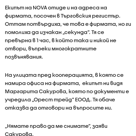
Екипът на NOVA отиде и на адреса на
фирмата, посочен в Търговския регистър.
Оттам потвърдиха, че това е фирмата, но ги
помолиха да изчакан „секунда”. Тя се
превърна в 1 час, в който така и никой не
отвори, въпреки многократните
позвънявания.
На улицата пред кооперацията, в която се
намира офиса на фирмата, екипът ни видя
Маргарита Сакурова, която по документи е
учредила „Орест трейд” ЕООД. Тя обаче
отказва да отговори на въпросите ни.
„Нямате право да ме снимате”, заяви
Сакурова.