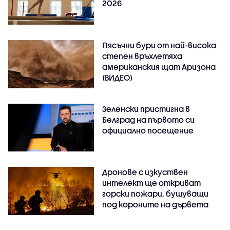
2026
Пясъчни бури от най-висока
степен връхлетяха
американския щат Аризона
(ВИДЕО)
Зеленски пристигна в
Белград на първото си
официално посещение
Дронове с изкуствен
интелект ще откриват
горски пожари, бушуващи
под короните на дървета