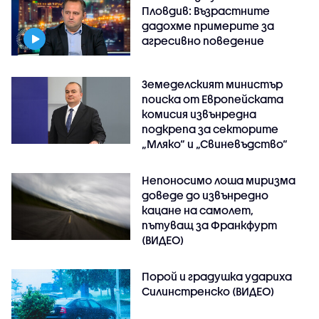
Пловдив: Възрастните
дадохме примерите за
агресивно поведение
Земеделският министър
поиска от Европейската
комисия извънредна
подкрепа за секторите
„Мляко“ и „Свиневъдство“
Непоносимо лоша миризма
доведе до извънредно
кацане на самолет,
пътуващ за Франкфурт
(ВИДЕО)
Порой и градушка удариха
Силинстренско (ВИДЕО)