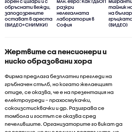
горен с цигари и с
млн. евро: Как ГДБОП
мигранти
обръснати вежди,
разкри
тайник н
заподозрените
нелегалната
на бълга
остават в ареста
лаборатория в
гръцката
(ВИДЕО+СНИМКИ)
София
(ВИДЕО)
Жертвите са пенсионери и
ниско образовани хора
Фирма предлага безплатни прегледи на
гръбначен стълб, но когато желаещият
отиде, се оказва, че е на презентация на
електроуреди – прахосмукачки,
сокоизстисквачки и др. Разиграва се
томбола и гостът се оказва сред
печелившите. Организаторите го викат да
се подпише, че си е получил подаръците, но