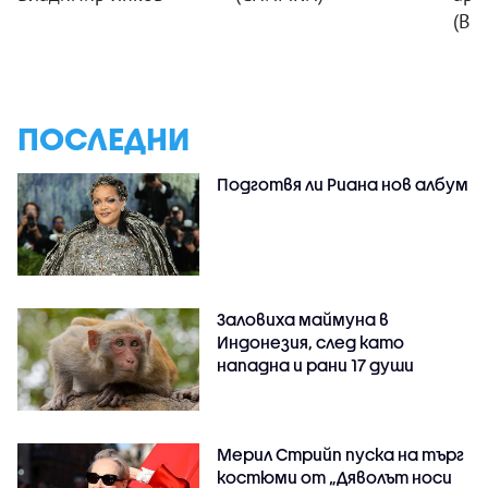
(ВИ
ПОСЛЕДНИ
Подготвя ли Риана нов албум
Заловиха маймуна в
Индонезия, след като
нападна и рани 17 души
Мерил Стрийп пуска на търг
костюми от „Дяволът носи