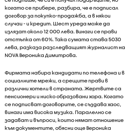
когато се прибере, разбира, че е подписал
договор за покупко-продажба, а в някои
случаи - и кредит. Шест уреда може да
излязат около 12 000 лева. Винаги се прави
отстъпка от 60%. Така сумата става 5030
лева, разказа разследващият журналист на
NOVA Вероника Димитрова.
Фирмата набира кандидати по телефона и в
социалните мрежи, а срещите прави в
различни хотели в страната. Жертвите са
пенсионери и ниско образовани хора. Когато
се подписват договорите, се създава хаос,
винаги има висока музика. Паралелно се
задават и въпроси, които нямат отношение
към документите, обясни още Вероника