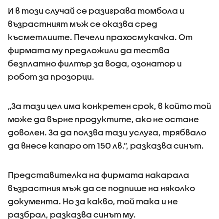
И в този случай се разиграва томбола и
възрастният мъж се оказва сред
късметлиите. Печели прахосмукачка. От
фирмата му предложили да тества
безплатно филтър за вода, озонатор и
робот за прозорци.
„За тази цел има конкретен срок, в който той
може да върне продуктите, ако не остане
доволен. За да ползва тази услуга, трябвало
да внесе капаро от 150 лв.”, разказва синът.
Представителка на фирмата накарала
възрастния мъж да се подпише на няколко
документа. Но за какво, той така и не
разбрал, разказва синът му.