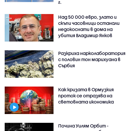
г.
Над 50 000 евро, злато и
скъпи часовници останали
недокоснати в дома на
убития Владимир Янков
Разкриха нарколаборатория
с половин тон марихуана в
Сърбия
Как кризата в Ормузкия
проток се отразява на
световната икономика
Почина Уилям Орбит -