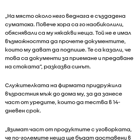
„На място около него веднага е създадена
суматоха. Повече хора са го наобиколили,
обяснявали са му някакви неща. Той не е имал
възможността да прочете документите,
които му дават да подпише. Те са казали, че
това са документи за приемане и предаване
на стоката”, разказва синът.
Служителката на фирмата придружила
възрастния мъж до дома му, за да занесе
част от уредите, които да тества в 14-
дневен срок.
„Взимат част от продуктите с уговорката,
че по-големите неща ще бъдат доставени в