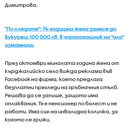
Димитрова.
"По следите": 74-годишна жена занесе до
Букурещ 100 000 лв. в чорапогащник на "ало"
измамници
През октомври миналата година жена от
кърджалийско село вижда реклама във
Facebook на фирма, която предлага
безплатни прегледи на гръбначния стълб.
Решава да се запише, защото има
оплаквания. Тя е пенсионер по болест и не
работи. Има син на инвалидна количка, за
когото се грижи.