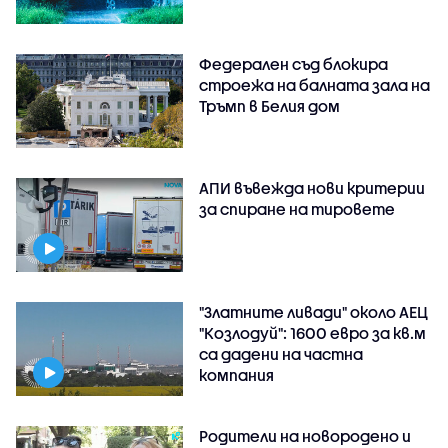
Федерален съд блокира
строежа на балната зала на
Тръмп в Белия дом
АПИ въвежда нови критерии
за спиране на тировете
"Златните ливади" около АЕЦ
"Козлодуй": 1600 евро за кв.м
са дадени на частна
компания
Родители на новородено и