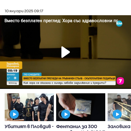
10 януари 2025 09:17
Убитият в Пловдив -
Фентанил за 300
Заловиха