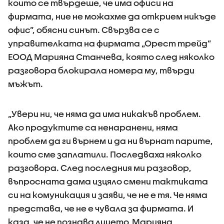
които се твърдеше, че има офиси на
фирмата, ние не можахме да открием никъде
офис”, обясни синът. Свързва се с
управителката на фирмата „Орест трейд”
ЕООД Марияна Станчева, която след няколко
разговора блокирала номера му, твърди
мъжът.
„Увери ни, че няма да има никакъв проблем.
Ако продуктите са ненаранени, няма
проблем да ги върнем и да ни върнат парите,
които сме заплатили. Последваха няколко
разговора. След последния ми разговор,
въпросната дама изцяло смени тактиката
си на комуникация и заяви, че не е тя. Че няма
представа, че не е чувала за фирмата. И
каза, че не познава лицето Марияна