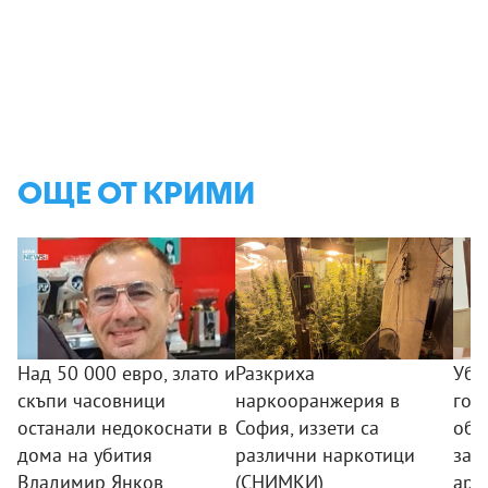
ОЩЕ ОТ КРИМИ
Над 50 000 евро, злато и
Разкриха
Уби
скъпи часовници
наркооранжерия в
гор
останали недокоснати в
София, иззети са
обр
дома на убития
различни наркотици
зап
Владимир Янков
(СНИМКИ)
аре