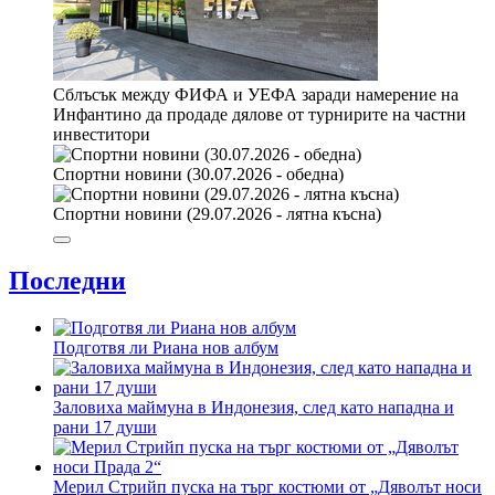
Сблъсък между ФИФА и УЕФА заради намерение на
Инфантино да продаде дялове от турнирите на частни
инвеститори
Спортни новини (30.07.2026 - обедна)
Спортни новини (29.07.2026 - лятна късна)
Последни
Подготвя ли Риана нов албум
Заловиха маймуна в Индонезия, след като нападна и
рани 17 души
Мерил Стрийп пуска на търг костюми от „Дяволът носи