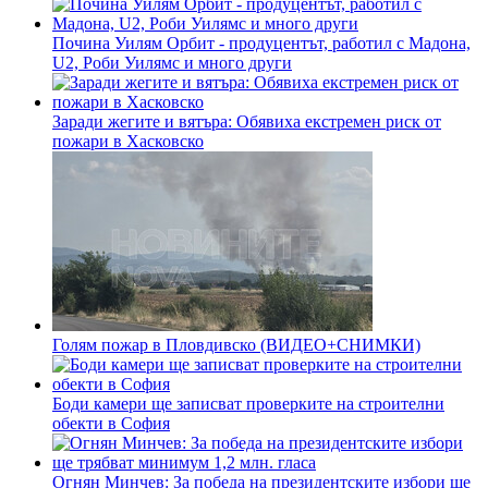
Почина Уилям Орбит - продуцентът, работил с Мадона,
U2, Роби Уилямс и много други
Заради жегите и вятъра: Обявиха екстремен риск от
пожари в Хасковско
Голям пожар в Пловдивско (ВИДЕО+СНИМКИ)
Боди камери ще записват проверките на строителни
обекти в София
Огнян Минчев: За победа на президентските избори ще