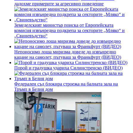
дадохме примерите за агресивно поведение
Земеделският министър поиска от Европейската
комисия извънредна подкрепа за секторите „Мляко“ и
„Свиневъдство“
Непоносимо лоша миризма доведе до извънредно
кацане на самолет, пътуващ за Франкфурт (ВИДЕО)
Порой и градушка удариха Силинстренско (ВИДЕО)
Федерален съд блокира строежа на балната зала на
Тръмп в Белия дом