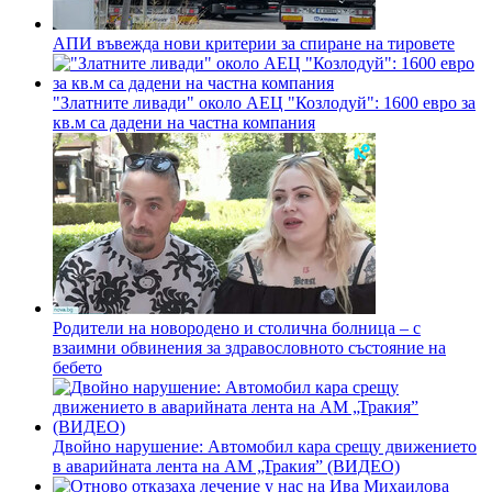
АПИ въвежда нови критерии за спиране на тировете
"Златните ливади" около АЕЦ "Козлодуй": 1600 евро за
кв.м са дадени на частна компания
Родители на новородено и столична болница – с
взаимни обвинения за здравословното състояние на
бебето
Двойно нарушение: Автомобил кара срещу движението
в аварийната лента на АМ „Тракия” (ВИДЕО)