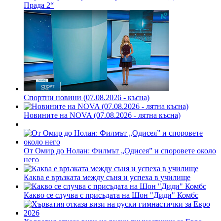
Прада 2“
Спортни новини (07.08.2026 - късна)
Новините на NOVA (07.08.2026 - лятна късна)
От Омир до Нолан: Филмът „Одисея” и споровете около
него
Каква е връзката между съня и успеха в училище
Какво се случва с присъдата на Шон "Диди" Комбс