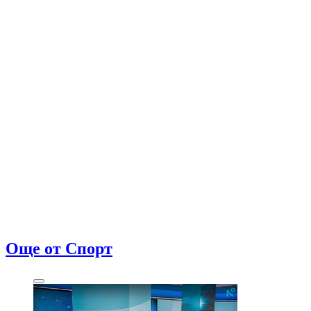
АПИ въвежда нови критерии за спиране на тировете
Още от Спорт