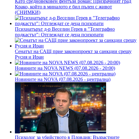
Като средновековен фентъзи роман: Призрачният град
Крако, който в миналото е бил пълен с живот
(СНИМКИ)
Психиатърът д-р Веселин Герев в "Телеграфно
подкастът": Отглеждат се деца психопати
Сенатът на САЩ прие законопроект за санкции срещу
Русия и Иран
Новините на NOVA NEWS (07.08.2026 - 20:00)
Новините на NOVA (07.08.2026 - централна)
Психолог за убийството в Пловдив: Възрастните