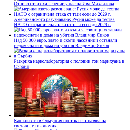
Отново отказаха лечение у нас на Ива Михаилова
Американското разузнаване: Русия може да тества
НАТО с ограничена атака от тази есен до 2029 г.
Над 50 000 евро, злато и скъпи часовници останали
недокоснати в дома на убития Владимир Янков
Разкриха нарколаборатория с половин тон марихуана в
Сърбия
Как кризата в Ормузкия проток се отразява на
световната икономика