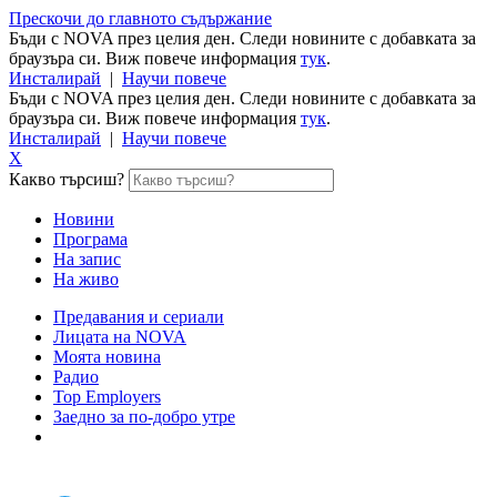
Прескочи до главното съдържание
Бъди с NOVA през целия ден. Следи новините с добавката за
браузъра си. Виж повече информация
тук
.
Инсталирай
|
Научи повече
Бъди с NOVA през целия ден. Следи новините с добавката за
браузъра си. Виж повече информация
тук
.
Инсталирай
|
Научи повече
X
Какво търсиш?
Новини
Програма
На запис
На живо
Предавания и сериали
Лицата на NOVA
Моята новина
Радио
Top Employers
Заедно за по-добро утре