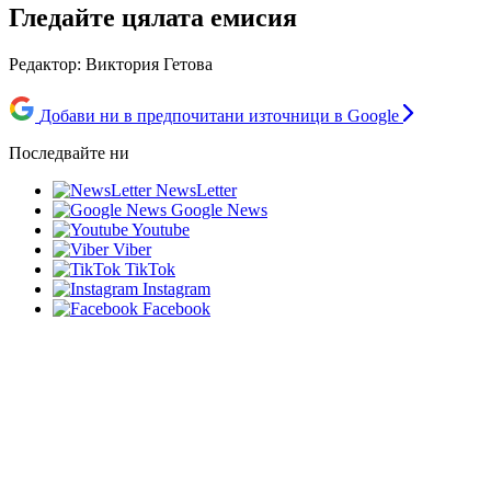
Гледайте цялата емисия
Редактор: Виктория Гетова
Спортни новини (07.08.2026 - късна)
Добави ни в предпочитани източници в Google
Последвайте ни
NewsLetter
Google News
Youtube
Viber
TikTok
Instagram
Facebook
Психолог за убийството в Пловдив: Възрастните дадохме
примерите за агресивно поведение