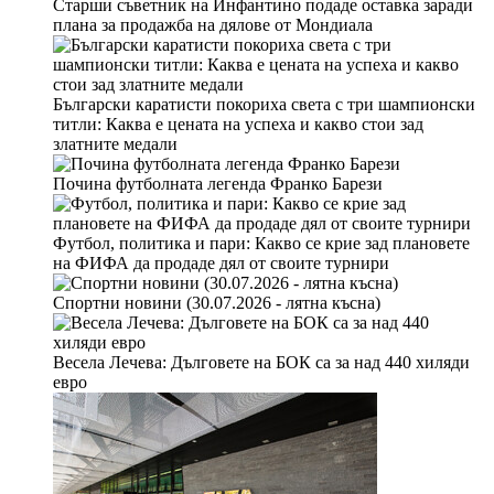
Старши съветник на Инфантино подаде оставка заради
плана за продажба на дялове от Мондиала
Български каратисти покориха света с три шампионски
титли: Каква е цената на успеха и какво стои зад
златните медали
Почина футболната легенда Франко Барези
Футбол, политика и пари: Какво се крие зад плановете
на ФИФА да продаде дял от своите турнири
Спортни новини (30.07.2026 - лятна късна)
Весела Лечева: Дълговете на БОК са за над 440 хиляди
евро