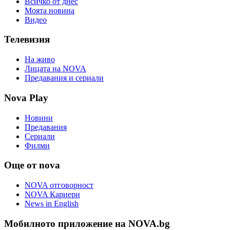
Всичко от днес
Моята новина
Видео
Телевизия
На живо
Лицата на NOVA
Предавания и сериали
Nova Play
Новини
Предавания
Сериали
Филми
Още от nova
NOVA отговорност
NOVA Кариери
News in English
Мобилното приложение на NOVA.bg