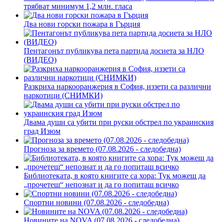
трябват минимум 1,2 млн. гласа
Два нови горски пожара в Гърция
Пентагонът публикува пета партида досиета за НЛО
(ВИДЕО)
Разкриха наркооранжерия в София, иззети са различни
наркотици (СНИМКИ)
Двама души са убити при руски обстрeл по украинския
град Изюм
Прогноза за времето (07.08.2026 - следобедна)
Библиотеката, в която книгите са хора: Тук можеш да
„прочетеш“ непознат и да го попиташ всичко
Спортни новини (07.08.2026 - следобедна)
Новините на NOVA (07.08.2026 - следобедна)