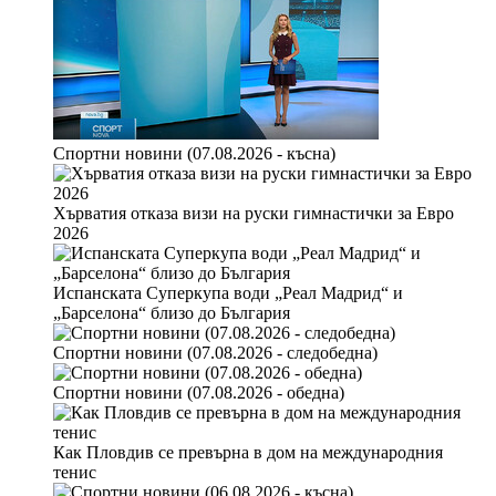
Родители на новородено и столична болница – с взаимни
обвинения за здравословното състояние на бебето
Спортни новини (07.08.2026 - късна)
Хърватия отказа визи на руски гимнастички за Евро
2026
Испанската Суперкупа води „Реал Мадрид“ и
„Барселона“ близо до България
Спортни новини (07.08.2026 - следобедна)
Двойно нарушение: Автомобил кара срещу движението в
Спортни новини (07.08.2026 - обедна)
аварийната лента на АМ „Тракия” (ВИДЕО)
Как Пловдив се превърна в дом на международния
тенис