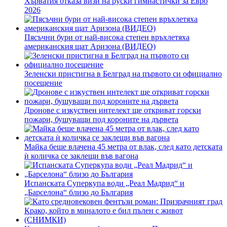
Хърватия отказа визи на руски гимнастички за Евро
2026
Пясъчни бури от най-висока степен връхлетяха
американския щат Аризона (ВИДЕО)
Зеленски пристигна в Белград на първото си официално
посещение
Дронове с изкуствен интелект ще откриват горски
пожари, бушуващи под короните на дървета
Майка беше влачена 45 метра от влак, след като детската
ѝ количка се заклещи във вагона
Испанската Суперкупа води „Реал Мадрид“ и
„Барселона“ близо до България