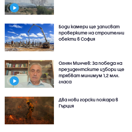
Боди камери ще записват
проверките на строителни
обекти в София
Огнян Минчев: За победа на
президентските избори ще
трябват минимум 1,2 млн.
гласа
Два нови горски пожара в
Гърция