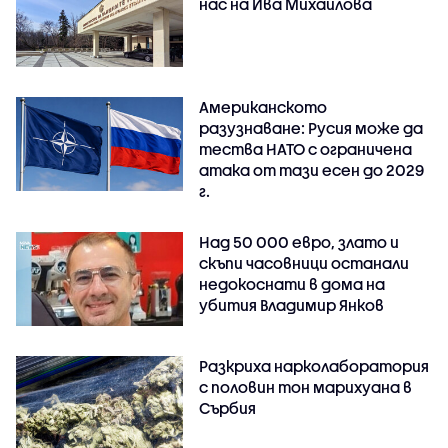
нас на Ива Михаилова
Американското
разузнаване: Русия може да
тества НАТО с ограничена
атака от тази есен до 2029
г.
Над 50 000 евро, злато и
скъпи часовници останали
недокоснати в дома на
убития Владимир Янков
Разкриха нарколаборатория
с половин тон марихуана в
Сърбия