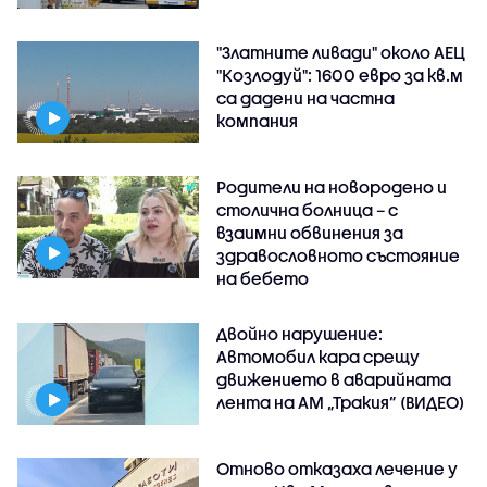
"Златните ливади" около АЕЦ
"Козлодуй": 1600 евро за кв.м
са дадени на частна
компания
Родители на новородено и
столична болница – с
взаимни обвинения за
здравословното състояние
на бебето
Двойно нарушение:
Автомобил кара срещу
движението в аварийната
лента на АМ „Тракия” (ВИДЕО)
Отново отказаха лечение у