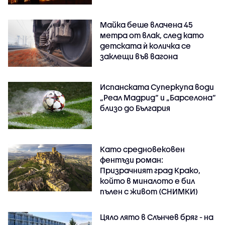
Майка беше влачена 45
метра от влак, след като
детската ѝ количка се
заклещи във вагона
Испанската Суперкупа води
„Реал Мадрид“ и „Барселона“
близо до България
Като средновековен
фентъзи роман:
Призрачният град Крако,
който в миналото е бил
пълен с живот (СНИМКИ)
Цяло лято в Слънчев бряг - на