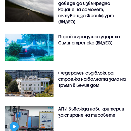
доведе до извънредно
кацане на самолет,
пътуващ за Франкфурт
(ВИДЕО)
Порой и градушка удариха
Силинстренско (ВИДЕО)
Федерален съд блокира
строежа на балната зала на
Тръмп в Белия дом
АПИ въвежда нови критерии
за спиране на тировете