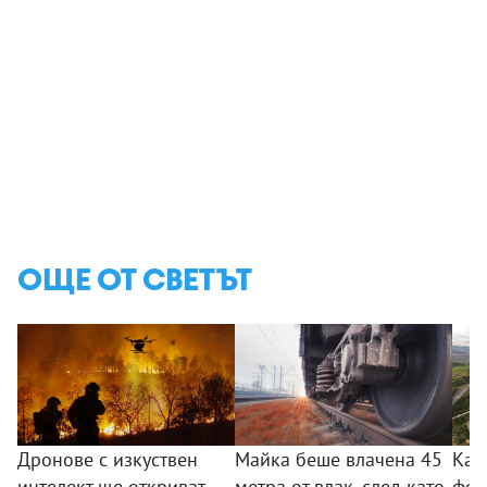
ОЩЕ ОТ СВЕТЪТ
Дронове с изкуствен
Майка беше влачена 45
Кат
интелект ще откриват
метра от влак, след като
фен