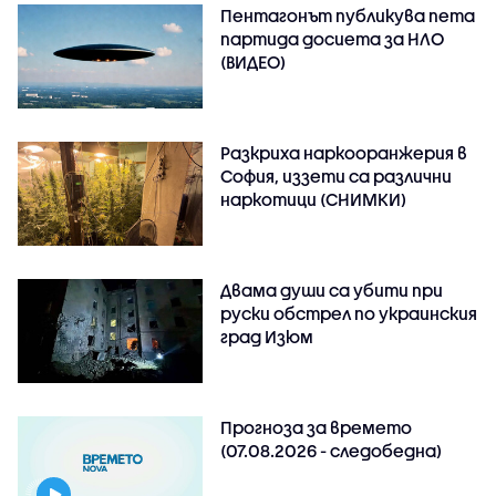
Пентагонът публикува пета
партида досиета за НЛО
(ВИДЕО)
Разкриха наркооранжерия в
София, иззети са различни
наркотици (СНИМКИ)
Двама души са убити при
руски обстрeл по украинския
град Изюм
Прогноза за времето
(07.08.2026 - следобедна)