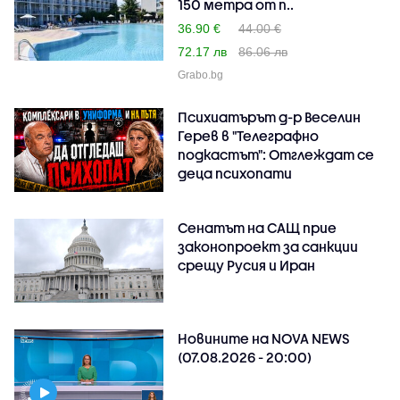
150 метра от п..
36.90 €
44.00 €
72.17 лв
86.06 лв
Grabo.bg
Психиатърът д-р Веселин
Герев в "Телеграфно
подкастът": Отглеждат се
деца психопати
Сенатът на САЩ прие
законопроект за санкции
срещу Русия и Иран
Новините на NOVA NEWS
(07.08.2026 - 20:00)