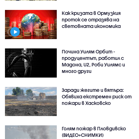
Как кризата в Ормузкия
проток се отразява на
световната икономика
Почина Уилям Орбит -
продуцентът, работил с
Мадона, U2, Роби Уилямс и
много други
Заради жегите и вятъра:
Обявиха екстремен риск от
пожари в Хасковско
Голям пожар в Пловдивско
(ВИДЕО+СНИМКИ)