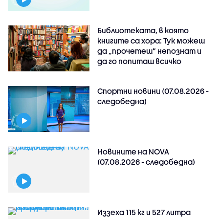
Библиотеката, в която
книгите са хора: Тук можеш
да „прочетеш“ непознат и
да го попиташ всичко
Спортни новини (07.08.2026 -
следобедна)
Новините на NOVA
(07.08.2026 - следобедна)
Иззеха 115 кг и 527 литра