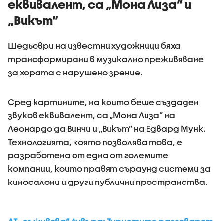
еквивалент, са „Мона Лиза” и
„Викът”
Шедьоври на известни художници бяха
трансформирани в музикално преживяване
за хората с нарушено зрение.
Сред картините, на които беше създаден
звуков еквивалент, са „Мона Лиза” на
Леонардо да Винчи и „Викът” на Едвард Мунк.
Технологията, която позволява това, е
разработена от една от големите
компании, които правят съраунд системи за
киносалони и други публични пространства.