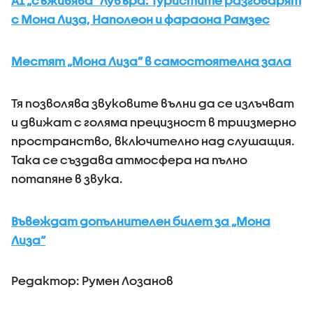
AI „съживява“ Лувъра: Туристите разговарят
с Мона Лиза, Наполеон и фараона Рамзес
Местят „Мона Лиза” в самостоятелна зала
Тя позволява звуковите вълни да се излъчват
и движат с голяма прецизност в триизмерно
пространство, включително над слушащия.
Така се създава атмосфера на пълно
потапяне в звука.
Въвеждат допълнителен билет за „Мона
Лиза“
Редактор: Румен Лозанов