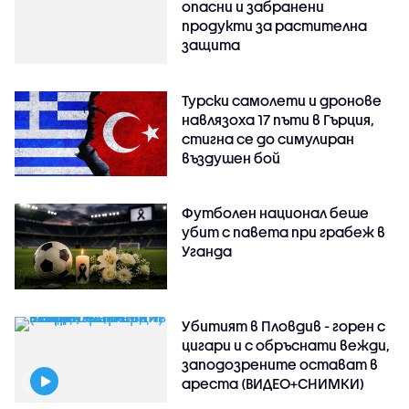
опасни и забранени
продукти за растителна
защита
Турски самолети и дронове
навлязоха 17 пъти в Гърция,
стигна се до симулиран
въздушен бой
Футболен национал беше
убит с павета при грабеж в
Уганда
Убитият в Пловдив - горен с
цигари и с обръснати вежди,
заподозрените остават в
ареста (ВИДЕО+СНИМКИ)