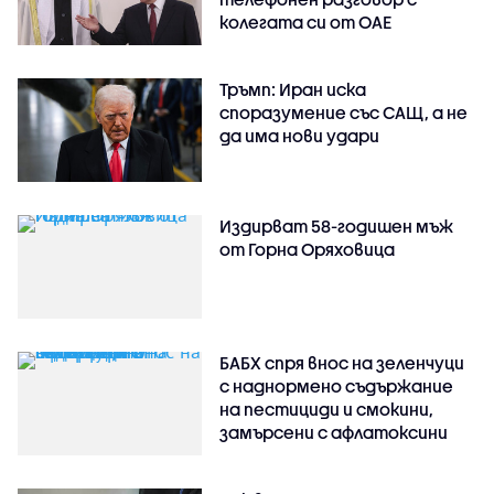
колегата си от ОАЕ
Тръмп: Иран иска
споразумение със САЩ, а не
да има нови удари
Издирват 58-годишен мъж
от Горна Оряховица
БАБХ спря внос на зеленчуци
с наднормено съдържание
на пестициди и смокини,
замърсени с афлатоксини