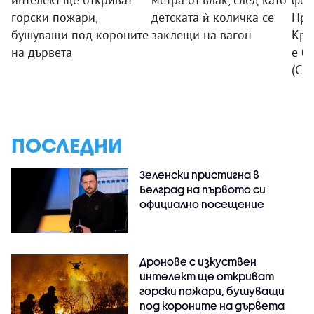
горски пожари,
детската ѝ количка се
При
бушуващи под короните
заклещи на вагон
Кра
на дървета
е б
(СН
ПОСЛЕДНИ
Зеленски пристигна в
Белград на първото си
официално посещение
Дронове с изкуствен
интелект ще откриват
горски пожари, бушуващи
под короните на дървета