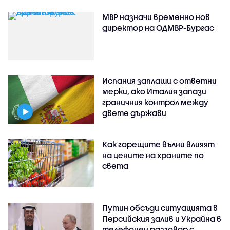
МВР назначи временно нов
директор на ОДМВР-Бургас
Испания заплаши с ответни
мерки, ако Италия запази
граничния контрол между
двете държави
Как горещите вълни влияят
на цените на храните по
света
Путин обсъди ситуацията в
Персийския залив и Украйна в
телефонен разговор с