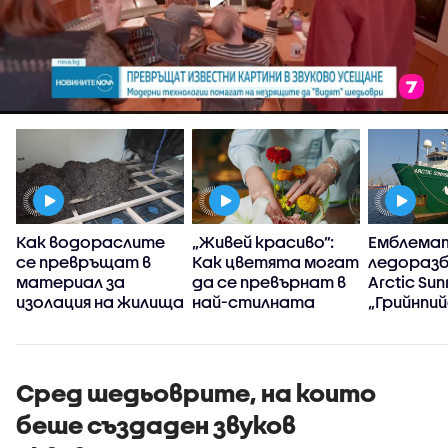
Как водораслите
„Живей красиво”:
Емблема
се превръщат в
Как цветята могат
ледоразб
материал за
да се превърнат в
Arctic Sun
изолация на жилища
най-стилната
„Грийнпий
декорация у дома
акостира
Варна
Сред шедьоврите, на които
беше създаден звуков