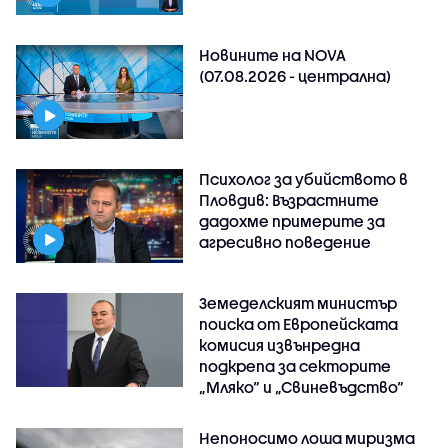
Новините на NOVA
(07.08.2026 - централна)
Психолог за убийството в
Пловдив: Възрастните
дадохме примерите за
агресивно поведение
Земеделският министър
поиска от Европейската
комисия извънредна
подкрепа за секторите
„Мляко“ и „Свиневъдство“
Непоносимо лоша миризма