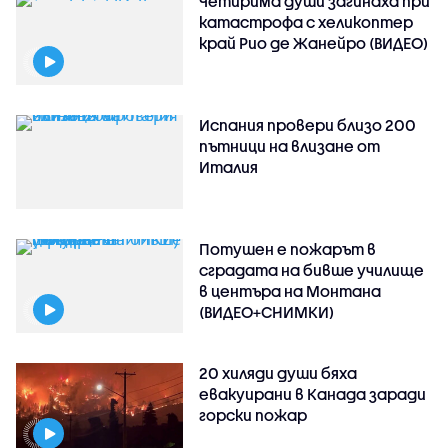
Четирима души загинаха при
катастрофа с хеликоптер
край Рио де Жанейро (ВИДЕО)
Испания провери близо 200
пътници на влизане от
Италия
Потушен е пожарът в
сградата на бивше училище
в центъра на Монтана
(ВИДЕО+СНИМКИ)
20 хиляди души бяха
евакуирани в Канада заради
горски пожар