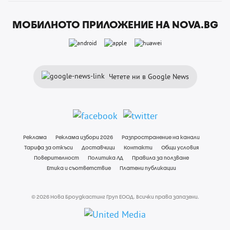
МОБИЛНОТО ПРИЛОЖЕНИЕ НА NOVA.BG
Четете ни в Google News
Реклама
Реклама избори 2026
Разпространение на канали
Тарифа за откъси
Доставчици
Контакти
Общи условия
Поверителност
Политика ЛД
Правила за ползване
Етика и съответствие
Платени публикации
© 2026 Нова Броудкастинг Груп ЕООД. Всички права запазени.