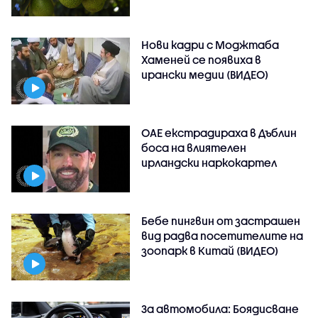
Нови кадри с Моджтаба
Хаменей се появиха в
ирански медии (ВИДЕО)
ОАЕ екстрадираха в Дъблин
боса на влиятелен
ирландски наркокартел
Бебе пингвин от застрашен
вид радва посетителите на
зоопарк в Китай (ВИДЕО)
За автомобила: Боядисване