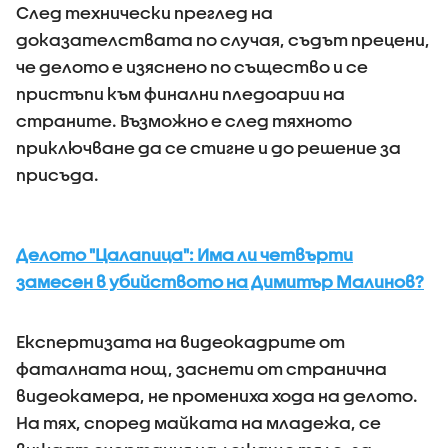
След технически преглед на
доказателствата по случая, съдът прецени,
че делото е изяснено по същество и се
пристъпи към финални пледоарии на
страните. Възможно е след тяхното
приключване да се стигне и до решение за
присъда.
Делото "Цалапица": Има ли четвърти
замесен в убийството на Димитър Малинов?
Експертизата на видеокадрите от
фаталната нощ, заснети от странична
видеокамера, не промениха хода на делото.
На тях, според майката на младежа, се