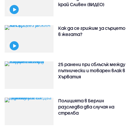
край Сливен (ВИДЕО)
Как да се грижим за сърцето
в жегата?
25 ранени при сблъсък между
пътнически и товарен влак в
Хърватия
Полицията в Берлин
разследва два случая на
стрелба