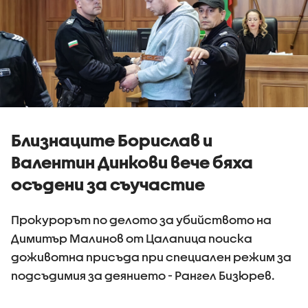
Близнаците Борислав и
Валентин Динкови вече бяха
осъдени за съучастие
Прокурорът по делото за убийството на
Димитър Малинов от Цалапица поиска
доживотна присъда при специален режим за
подсъдимия за деянието - Рангел Бизюрев.