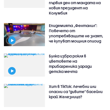
първия ден от мандата на
новия президент на
Колумбия
Епидемията „Фентанил”:
Повечето от
употребяващите не знаят,
че купуват мощния опиоид
Булка избра рокля в
цветовете на
трибагреника заради
детска мечта
Хит в TikTok: Лечебни или
опасни са "дивите" басейни
край Железница?