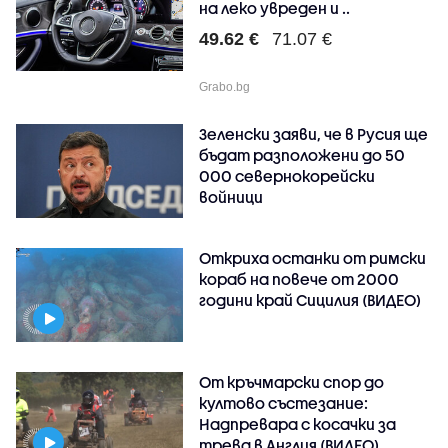
на леко увреден и ..
49.62 €
71.07 €
Grabo.bg
Зеленски заяви, че в Русия ще
бъдат разположени до 50
000 севернокорейски
войници
Откриха останки от римски
кораб на повече от 2000
години край Сицилия (ВИДЕО)
От кръчмарски спор до
култово състезание:
Надпревара с косачки за
трева в Англия (ВИДЕО)