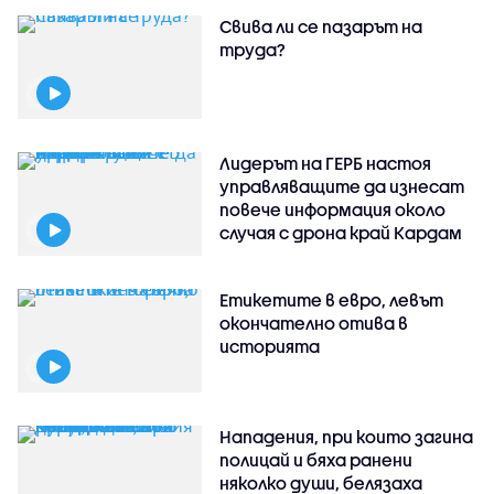
Свива ли се пазарът на
труда?
Лидерът на ГЕРБ настоя
управляващите да изнесат
повече информация около
случая с дрона край Кардам
Етикетите в евро, левът
окончателно отива в
историята
Нападения, при които загина
полицай и бяха ранени
няколко души, белязаха