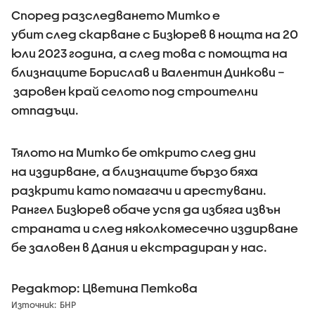
Според разследването Митко е
убит след скарване с Бизюрев в нощта на 20
юли 2023 година, а след това с помощта на
близнаците Борислав и Валентин Динкови –
заровен край селото под строителни
отпадъци.
Тялото на Митко бе открито след дни
на издирване, а близнаците бързо бяха
разкрити като помагачи и арестувани.
Рангел Бизюрев обаче успя да избяга извън
страната и след няколкомесечно издирване
бе заловен в Дания и екстрадиран у нас.
Редактор: Цветина Петкова
Източник:
БНР