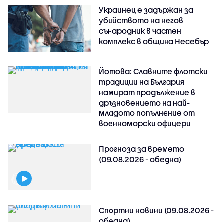
Украинец е задържан за
убийството на негов
сънародник в частен
комплекс в община Несебър
Йотова: Славните флотски
традиции на България
намират продължение в
дръзновението на най-
младото попълнение от
военноморски офицери
Прогноза за времето
(09.08.2026 - обедна)
Спортни новини (09.08.2026 -
обедна)