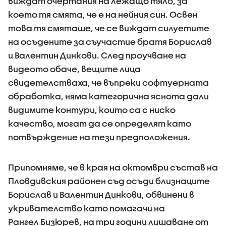
виждат очертания на лежащо тяло, за
което тя смята, че е на нейния син. Освен
това тя смяташе, че се виждат силуетите
на осъдените за съучастие братя Борислав
и Валентин Динкови. След проучване на
видеото обаче, вещите лица
свидетелстваха, че въпреки софтуерната
обработка, няма категорична яснота дали
видимите контури, които са с ниско
качество, могат да се определят като
потвърждение на тези предположения.
Припомняме, че в края на октомври състав на
Пловдивския районен съд осъди близнаците
Борислав и Валентин Динкови, обвинени в
укривателство като помагачи на
Рангел Бизюрев, на три години лишаване от