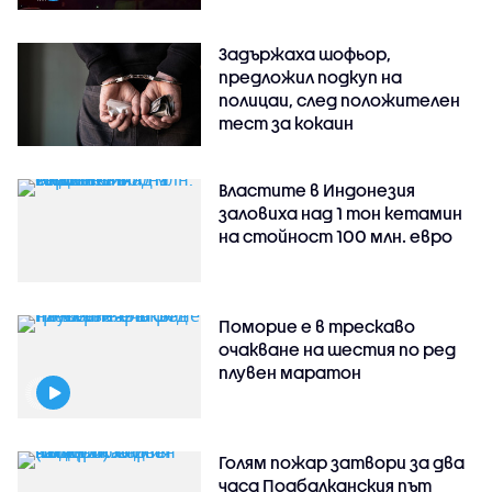
Задържаха шофьор,
предложил подкуп на
полицаи, след положителен
тест за кокаин
Властите в Индонезия
заловиха над 1 тон кетамин
на стойност 100 млн. евро
Поморие е в трескаво
очакване на шестия по ред
плувен маратон
Голям пожар затвори за два
часа Подбалканския път