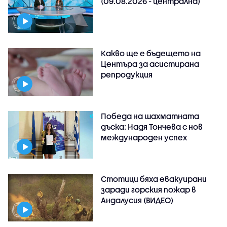
(09.08.2026 - централна)
Какво ще е бъдещето на
Центъра за асистирана
репродукция
Победа на шахматната
дъска: Надя Тончева с нов
международен успех
Стотици бяха евакуирани
заради горския пожар в
Андалусия (ВИДЕО)