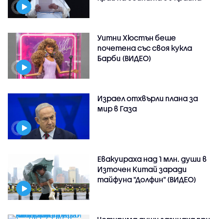
Уитни Хюстън беше
почетена със своя кукла
Барби (ВИДЕО)
Израел отхвърли плана за
мир в Газа
Евакуираха над 1 млн. души в
Източен Китай заради
тайфуна "Долфин" (ВИДЕО)