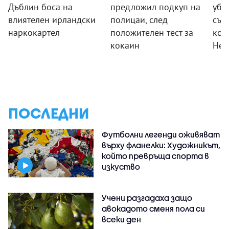
Дъблин боса на
предложил подкуп на
уби
влиятелен ирландски
полицаи, след
сън
наркокартел
положителен тест за
ком
кокаин
Нес
ПОСЛЕДНИ
Футболни легенди оживяват
върху фланелки: Художникът,
който превръща спорта в
изкуство
Учени разгадаха защо
авокадото сменя пола си
всеки ден