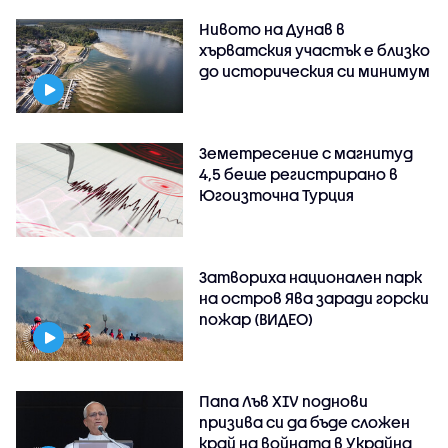
Нивото на Дунав в
хърватския участък е близко
до историческия си минимум
Земетресение с магнитуд
4,5 беше регистрирано в
Югоизточна Турция
Затвориха национален парк
на остров Ява заради горски
пожар (ВИДЕО)
Папа Лъв XIV поднови
призива си да бъде сложен
край на войната в Украйна