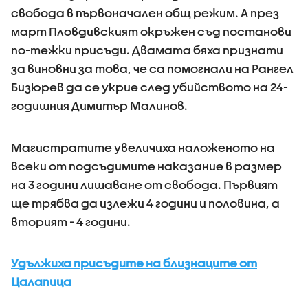
свобода в първоначален общ режим. А през
март Пловдивският окръжен съд постанови
по-тежки присъди. Двамата бяха признати
за виновни за това, че са помогнали на Рангел
Бизюрев да се укрие след убийството на 24-
годишния Димитър Малинов.
Магистратите увеличиха наложеното на
всеки от подсъдимите наказание в размер
на 3 години лишаване от свобода. Първият
ще трябва да излежи 4 години и половина, а
вторият - 4 години.
Удължиха присъдите на близнаците от
Цалапица