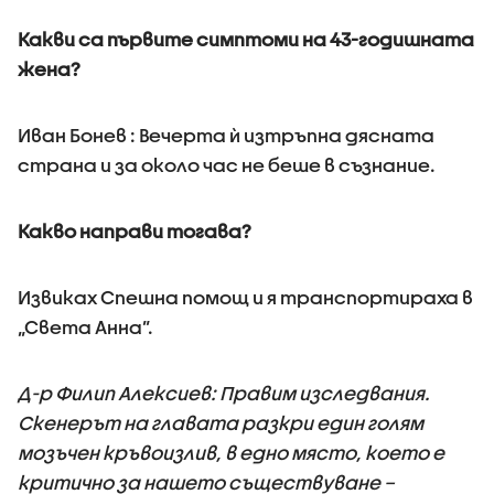
Какви са първите симптоми на 43-годишната
жена?
Иван Бонев : Вечерта ѝ изтръпна дясната
страна и за около час не беше в съзнание.
Какво направи тогава?
Извиках Спешна помощ и я транспортираха в
„Света Анна”.
Д-р Филип Алексиев: Правим изследвания.
Скенерът на главата разкри един голям
мозъчен кръвоизлив, в едно място, което е
критично за нашето съществуване –