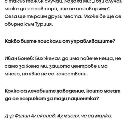
с такъв тежък случай. Казаха ми: „Този случай
може да се повтори, ние не отговаряме”.
Сега ще търсим други места. Може бе ще се
обърна към Турция.
Какво бихте поискали от управляващите?
Иван Бонев: Бих желал да има повече неща, не
само за жена ми, защото центрове има
много, но явно не са качествени.
Колко са лечебните заведение, които могат
да се погрижат за тази пациентка?
Д-р Филип Алексиев: Аз мисля, че са малко.