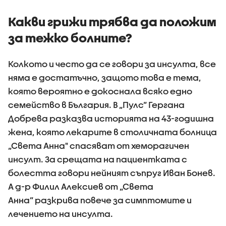
Какви грижи трябва да положим
за тежко болните?
Колкото и често да се говори за инсулта, все
няма е достатъчно, защото това е тема,
която вероятно е докоснала всяко едно
семейство в България. В „Пулс” Гергана
Добрева разказва историята на 43-годишна
жена, която лекарите в столичната болница
„Света Анна" спасяват от хеморагичен
инсулт. За срещата на пациентката с
болестта говори нейният съпруг Иван Бонев.
А д-р Филил Алексиев от „Света
Анна” разкрива повече за симптомите и
лечението на инсулта.