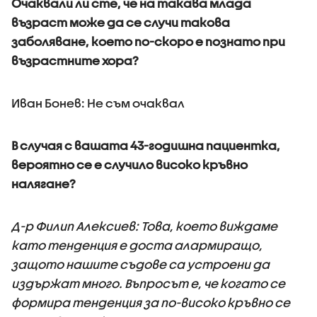
Очаквали ли сте, че на такава млада
възраст може да се случи такова
заболяване, което по-скоро е познато при
възрастните хора?
Иван Бонев: Не съм очаквал
В случая с вашата 43-годишна пациентка,
вероятно се е случило високо кръвно
налягане?
Д-р Филип Алексиев: Това, което виждаме
като тенденция е доста алармиращо,
защото нашите съдове са устроени да
издържат много. Въпросът е, че когато се
формира тенденция за по-високо кръвно се