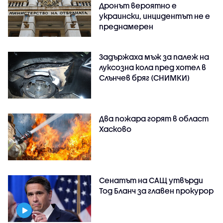
Дронът вероятно е
украински, инцидентът не е
преднамерен
Задържаха мъж за палеж на
луксозна кола пред хотел в
Слънчев бряг (СНИМКИ)
Два пожара горят в област
Хасково
Сенатът на САЩ утвърди
Тод Бланч за главен прокурор