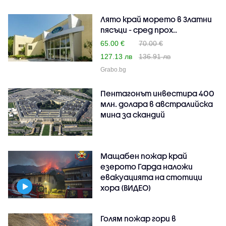
Лято край морето в Златни
пясъци - сред прох..
65.00 €
70.00 €
127.13 лв
136.91 лв
Grabo.bg
Пентагонът инвестира 400
млн. долара в австралийска
мина за скандий
Мащабен пожар край
езерото Гарда наложи
евакуацията на стотици
хора (ВИДЕО)
Голям пожар гори в