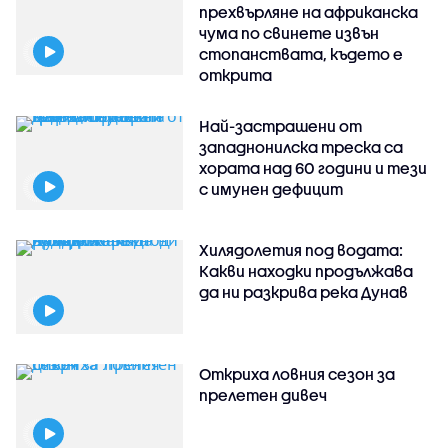
прехвърляне на африканска
чума по свинете извън
стопанствата, където е
открита
Най-застрашени от
западнонилска треска са
хората над 60 години и тези
с имунен дефицит
Хилядолетия под водата:
Какви находки продължава
да ни разкрива река Дунав
Откриха ловния сезон за
прелетен дивеч