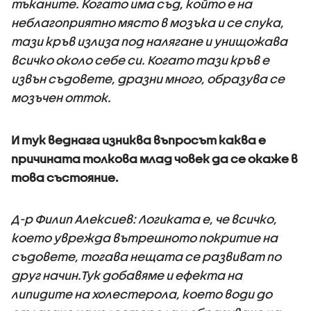
тъканите. Когато има съд, който е на
неблагоприятно място в мозъка и се спука,
тази кръв излиза под налягане и унищожава
всичко около себе си. Когато тази кръв е
извън съдовете, дразни много, образува се
мозъчен отток.
И тук веднага изниква въпросът каква е
причината толкова млад човек да се окаже в
това състояние.
Д-р Филип Алексиев: Логиката е, че всичко,
което уврежда вътрешното покритие на
съдовете, тогава нещата се развиват по
друг начин.Тук добавяме и ефекта на
липидите на холестерола, което води до