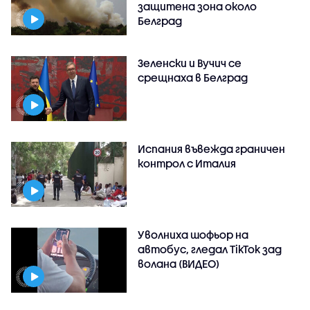
защитена зона около
Белград
Зеленски и Вучич се
срещнаха в Белград
Испания въвежда граничен
контрол с Италия
Уволниха шофьор на
автобус, гледал TikTok зад
волана (ВИДЕО)