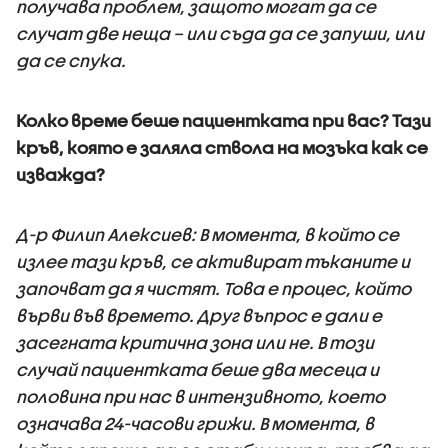
получава проблем, защото могат да се
случат две неща – или съда да се запуши, или
да се спука.
Колко време беше пациентката при вас? Тази
кръв, която е заляла ствола на мозъка как се
изважда?
Д-р Филип Алексиев: В момента, в който се
излее тази кръв, се активират тъканите и
започват да я чистят. Това е процес, който
върви във времето. Друг въпрос е дали е
засегната критична зона или не. В този
случай пациентката беше два месеца и
половина при нас в интензивното, което
означава 24-часови грижи. В момента, в