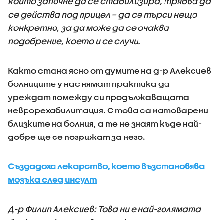
който започне да се стабилизира, трябва да
се действа под прицел – да се търси нещо
конкретно, за да може да се очаква
подобрение, което и се случи.
Както стана ясно от думите на д-р Алексиев
болниците у нас нямат практика да
уреждат помежду си продължаващата
неврорехабилитация. С това са натоварени
близките на болния, а те не знаят къде най-
добре ще се погрижат за него.
Създадоха лекарство, което възстановява
мозъка след инсулт
Д-р Филип Алексиев: Това ни е най-голямата