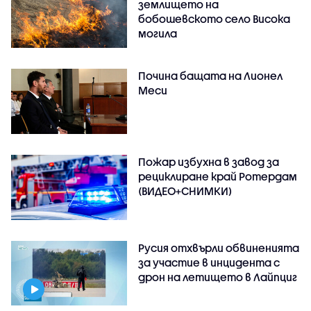
землището на
бобошевското село Висока
могила
Почина бащата на Лионел
Меси
Пожар избухна в завод за
рециклиране край Ротердам
(ВИДЕО+СНИМКИ)
Русия отхвърли обвиненията
за участие в инцидента с
дрон на летището в Лайпциг