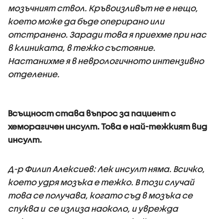
мозъчният ствол. Кръвоизливът не е нещо,
което може да бъде оперирано или
отстранено. Заради това я приехме при нас
в клиниката, в тежко състояние.
Настанихме я в неврологичното интензивно
отделение.
Всъщност става въпрос за пациент с
хеморагичен инсулт. Това е най-тежкият вид
инсулт.
Д-р Филип Алексиев: Лек инсулт няма. Всичко,
което удря мозъка е тежко. В този случай
това се получава, когато съд в мозъка се
спуква и се излиза наоколо, и уврежда