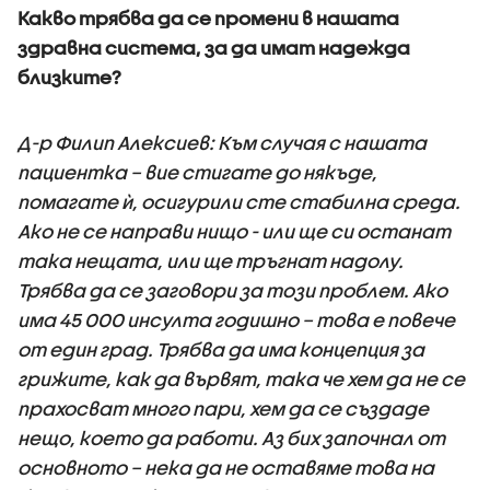
Какво трябва да се промени в нашата
здравна система, за да имат надежда
близките?
Д-р Филип Алексиев: Към случая с нашата
пациентка – вие стигате до някъде,
помагате ѝ, осигурили сте стабилна среда.
Ако не се направи нищо - или ще си останат
така нещата, или ще тръгнат надолу.
Трябва да се заговори за този проблем. Ако
има 45 000 инсулта годишно – това е повече
от един град. Трябва да има концепция за
грижите, как да вървят, така че хем да не се
прахосват много пари, хем да се създаде
нещо, което да работи. Аз бих започнал от
основното – нека да не оставяме това на