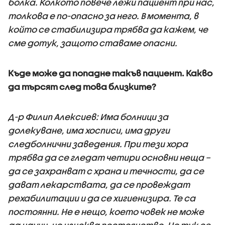
болка. Колкото повече лежи пациент при нас,
толкова е по-опасно за него. В момента, в
който се стабилизира трябва да кажем, че
сме дотук, защото ставаме опасни.
Къде може да попадне такъв пациент. Какво
да търсят след това близките?
Д-р Филип Алексиев: Има болници за
долекуване, има хосписи, има други
следболнични заведения. При тези хора
трябва да се гледат четири основни неща –
да се захранват с храна и течности, да се
дават лекарствата, да се провеждат
рехабилитации и да се хигиенизира. Те са
постоянни. Не е нещо, което човек не може