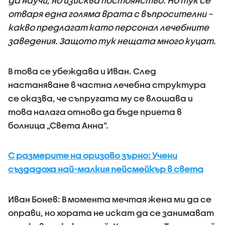
да научи, но изисква постоянство. Но тук се
отваря една голяма врата с въпросителни –
какво предлагат като персонал лечебните
заведения. Защото тук нещата много куцат.
В това се убеждава и Иван. След
настаняване в частна лечебна структура
се оказва, че съпругата му се влошава и
това налага отново да бъде приета в
болница „Света Анна”.
С размерите на оризово зърно: Учени
създадоха най-малкия пейсмейкър в света
Иван Бонев: В момента мечтая жена ми да се
оправи, но хората не искат да се занимават