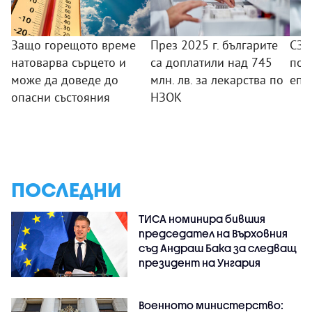
Защо горещото време
През 2025 г. българите
СЗО
натоварва сърцето и
са доплатили над 745
под
може да доведе до
млн. лв. за лекарства по
епи
опасни състояния
НЗОК
ПОСЛЕДНИ
ТИСА номинира бившия
председател на Върховния
съд Андраш Бака за следващ
президент на Унгария
Военното министерство: