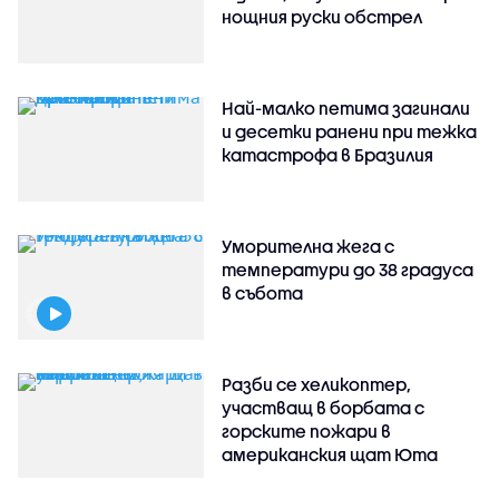
нощния руски обстрел
Най-малко петима загинали
и десетки ранени при тежка
катастрофа в Бразилия
Уморителна жега с
температури до 38 градуса
в събота
Разби се хеликоптер,
участващ в борбата с
горските пожари в
американския щат Юта