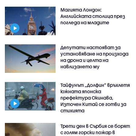
Магията Лондон:
Английската столица през
погледа на младите
Депутати настояват за
установяване на произхода
на дрона и целта на
навлизането му
Тайфунът „Долфин” връхлетя
южната японска
префектура Окинава,
Източен Китай се готви за
стихията
Трети ден в Сърбия се борят
с голям горски пожар в