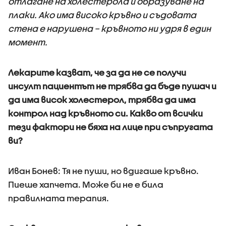
отлагане на холестерола и образуване на
плаки. Ако има високо кръвно и съдовата
стена е нарушена – кръвното ни удря в един
момент.
Лекарите казват, че за да не се получи
инсулт пациентът не трябва да бъде пушач и
да има висок холестерол, трябва да има
контрол над кръвното си. Какво от всички
тези фактори не бяха на лице при съпругата
ви?
Иван Бонев: Тя не пуши, но вдигаше кръвно.
Пиеше хапчета. Може би не е била
правилната терапия.