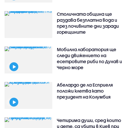
Столичната община ще
раздава безплатна вода и
през почивните дни заради
горещините
Мобилна лаборатория ще
следи движението на
есетровите риби по Дунав и
Черно море
Абелардо де ла Есприеля
положи клетва като
президент на Колумбия
Четирима души, сред които
и дете, са убити в Киев при