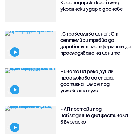
Краснодарски край след
украински удар с дронове
„Справедлива цена“: От
септември трябва да
заработят платформите за
проследяване на цените
Нивото на река Дунав
продължава да спада,
достигна 109 см под
условната нула
НАП постави под
наблюдение два фестивала
в Бургаско