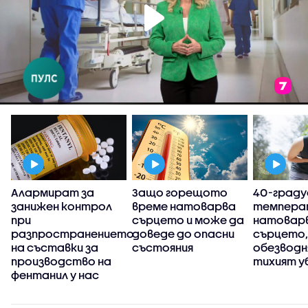
е
Алармират за
Защо горещото
40-град
занижен контрол
време натоварва
темпера
при
сърцето и може да
натовар
разпространението
доведе до опасни
сърцето,
на съставки за
състояния
обезводн
производство на
тихият у
фентанил у нас