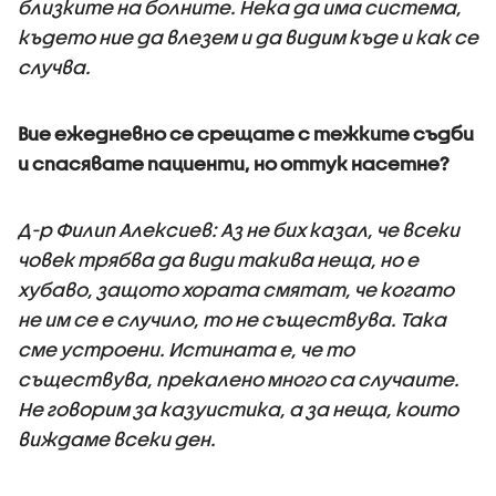
близките на болните. Нека да има система,
където ние да влезем и да видим къде и как се
случва.
Вие ежедневно се срещате с тежките съдби
и спасявате пациенти, но оттук насетне?
Д-р Филип Алексиев: Аз не бих казал, че всеки
човек трябва да види такива неща, но е
хубаво, защото хората смятат, че когато
не им се е случило, то не съществува. Така
сме устроени. Истината е, че то
съществува, прекалено много са случаите.
Не говорим за казуистика, а за неща, които
виждаме всеки ден.