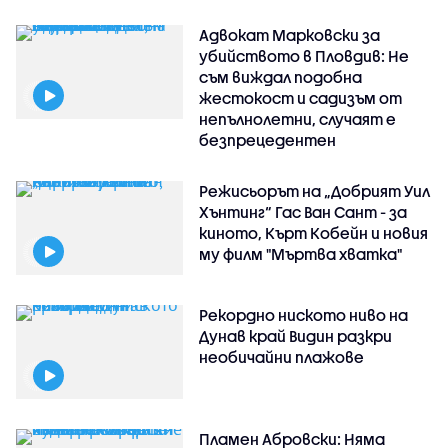
Адвокат Марковски за
убийството в Пловдив: Не
съм виждал подобна
жестокост и садизъм от
непълнолетни, случаят е
безпрецедентен
Режисьорът на „Добрият Уил
Хънтинг“ Гас Ван Сант - за
киното, Кърт Кобейн и новия
му филм "Мъртва хватка"
Рекордно ниското ниво на
Дунав край Видин разкри
необичайни плажове
Пламен Абровски: Няма