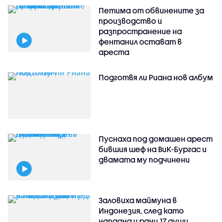
Петима от обвинените за
производство и
разпространение на
фентанил остават в
ареста
Подготвя ли Риана нов албум
Пуснаха под домашен арест
бившия шеф на ВиК-Бургас и
двамата му подчинени
Заловиха маймуна в
Индонезия, след като
нападна и рани 17 души