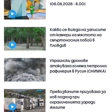
(06.08.2026 - 8.00)
Какво се вижда на записите
от камери на мястото на
смъртоносния побой в
Пловдив
Украински дронове
атакуваха голяма петролна
рафинерия в Русия (СНИМКА)
Превозвачите призоваха за
нов подход при
ограниченията заради
жегите