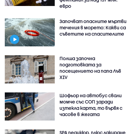
евро
Започват опасните мъртви
течения в морето: Какви са
съветите на спасителите
Полша започна
подготовката за
посещението на папа Лъв
XIV
Шофьор на автобус свали
момче със СОП заради
изтекла карта, то вървя с
часове в жегата
SPA педикюр, плюс лакиране