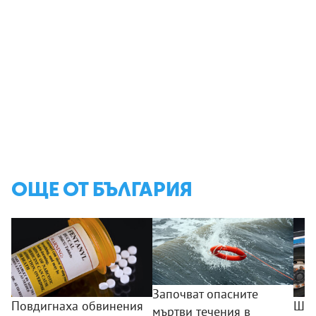
ОЩЕ ОТ БЪЛГАРИЯ
Започват опасните
Повдигнаха обвинения
Шоф
мъртви течения в