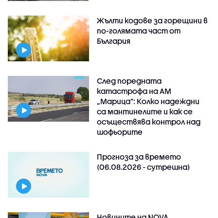
Жълти кодове за горещини в
по-голямата част от
България
След поредната
катастрофа на АМ
„Марица”: Колко надеждни
са мантинелите и как се
осъществява контрол над
шофьорите
Прогноза за времето
(06.08.2026 - сутрешна)
Новините на NOVA