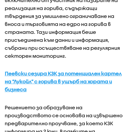
включително от участник на пазарите на
реализация на горива, съдържащи
твърдения за умишлено ограничаване на
вноса и търговията на едро на горива в
страната. Тази информация беше
присъединена към данни и информация,
събрани при осъществяване на регулярния
секторен мониторинг.
Пеевски сезира КЗК за потенциален картел
на “Лукойл” с горива в ущърб на хората и
бизнеса
Решението за образуване на
производството се основава на извършено
предварително проучване, за което КЗК
информира на 2 юни. В рамките на