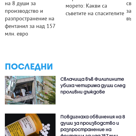
на 8 души за
сва
морето: Какви са
производство и
зар
съветите на спасителите
разпространение на
вър
фентанил за над 157
млн. евро
ПОСЛЕДНИ
Свлачища във Филипините
убиха четирима души след
проливни дъждове
Повдигнаха обвинения на 8
души за производство и
разпространение на
фентанил за над 157 млн.