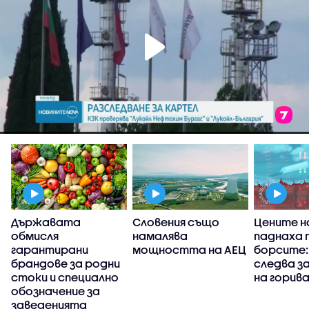
Държавата
Словения също
Цените н
обмисля
намалява
паднаха 
гарантирани
мощността на АЕЦ
борсите:
брандове за родни
следва з
стоки и специално
на горива
обозначение за
заведенията