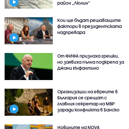
район „Люлин”
Кои ще бъдат решаващите
фактори в президентската
надпревара
От ФИФА признаха грешки,
но заявиха пълна подкрепа за
Джани Инфантино
Организации на евреите в
България се срещат с
главния секретар на МВР
заради конфликта в Банско
Новините на NOVA