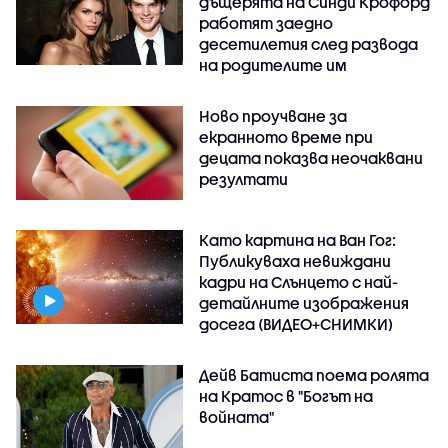
дъщерята на Синди Крофорд
работят заедно
десетилетия след развода
на родителите им
Ново проучване за
екранното време при
децата показва неочаквани
резултати
Като картина на Ван Гог:
Публикуваха невиждани
кадри на Слънцето с най-
детайлните изображения
досега (ВИДЕО+СНИМКИ)
Дейв Батиста поема ролята
на Кратос в "Богът на
войната"