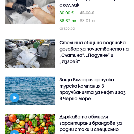
с гел лак
30.00 €
45.00 €
58.67 лв
88.01 лв
Grabo.bg
Столична община подписва
договор за почистването на
„Слатина”, „Подуяне” и
„Изгрев”
Защо България допуска
турска компания в
проучванията за нефт и газ
в Черно море
Държавата обмисля
гарантирани брандове за
родни стоки и специално