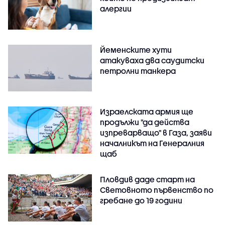
алергии
Йеменските хути
атакуваха два саудитски
петролни танкера
Израелската армия ще
продължи "да действа
изпреварващо" в Газа, заяви
началникът на Генералния
щаб
Пловдив даде старт на
Световното първенство по
гребане до 19 години