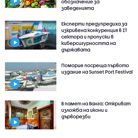
обозначение за
заведенията
Експерти предупредиха за
изкривена конкуренция в IT
сектора и пропуски в
киберсигурността на
държавата
Поморие посреща първото
издание на Sunset Port Festival
В памет на Ванга: Откриват
изложба на икони и
дърворезби