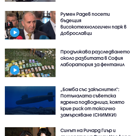
Румен Радев посети
бъдещия
високотехнологичен парк в
Доброславци
Продължава разследването
около разбитата в София
лаборатория за фентанил
„Бомба със закъснител“:
Потъналата съветска
ядрена подводница, която
крие риск от токсично
замърсяване (СНИМКИ)
Синът на Ричард Гиър и