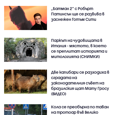
„Батман 2“ с Робърт
Патинсън ще се развива в
заснежен Готъм Сити
Паркът на чудовищата в
Италия - мястото, в което
се преплитат историята и
митологията (СНИМКИ)
Две капибари се разходиха в
сградата на
законодателния съвет на
бразилския щат Мату Гросу
(ВИДЕО)
Кола се преобърна по таван
на тротоар във Велико