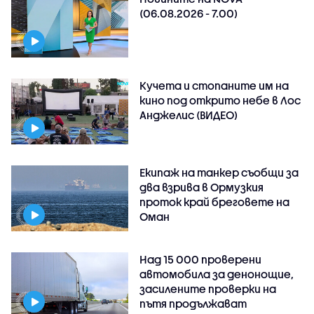
(06.08.2026 - 7.00)
Кучета и стопаните им на
кино под открито небе в Лос
Анджелис (ВИДЕО)
Екипаж на танкер съобщи за
два взрива в Ормузкия
проток край бреговете на
Оман
Над 15 000 проверени
автомобила за денонощие,
засилените проверки на
пътя продължават