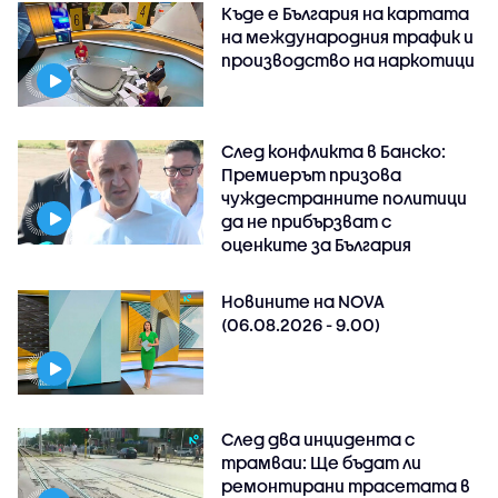
Къде е България на картата
на международния трафик и
производство на наркотици
След конфликта в Банско:
Премиерът призова
чуждестранните политици
да не прибързват с
оценките за България
Новините на NOVA
(06.08.2026 - 9.00)
След два инцидента с
трамваи: Ще бъдат ли
ремонтирани трасетата в