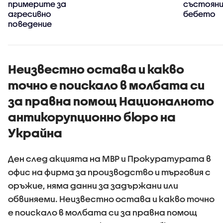
примерите за
състояни
агресивно
бебето
поведение
Неизвестно остава и какво
точно е поискало в молбата си
за правна помощ Националното
антикорупционно бюро на
Украйна
Ден след акцията на МВР и Прокуратурата в
офис на фирма за производство и търговия с
оръжие, няма данни за задържани или
обвиняеми. Неизвестно остава и какво точно
е поискало в молбата си за правна помощ