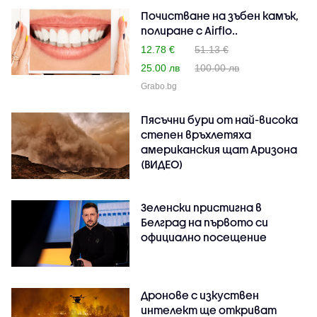
Почистване на зъбен камък,
полиране с Airflo..
12.78 €
51.13 €
25.00 лв
100.00 лв
Grabo.bg
Пясъчни бури от най-висока
степен връхлетяха
американския щат Аризона
(ВИДЕО)
Зеленски пристигна в
Белград на първото си
официално посещение
Дронове с изкуствен
интелект ще откриват