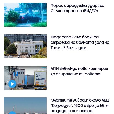
Порой и градушка удариха
Силинстренско (ВИДЕО)
Федерален съд блокира
строежа на балната зала на
Тръмп в Белия дом
АПИ въвежда нови критерии
за спиране на тировете
"Златните ливади" около АЕЦ
"Козлодуй": 1600 евро за кв.м
са дадени на частна