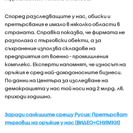
Според разследващите у нас, обиски и
претърсвания е имало в няколко области в
страната. Справка показва, че фирмата не
разполага с търговски обекти, а за
съхранение използва складове на
предприятия от военно - промишления
комплекс. Експерти напомнят, че износът на
оръжия е сред най-доходоносните бизнеси.
По данни на Центъра за изследване на
демокрацията у нас той носи над 2 млрд. лв.
приходи годишно.
Заради санкциите срещу Русия: Претърсват
търговци на оръжие у нас (ВИДЕО+СНИМКИ)