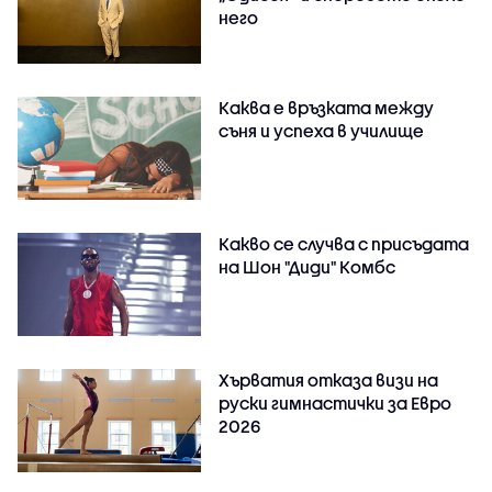
него
Каква е връзката между
съня и успеха в училище
Какво се случва с присъдата
на Шон "Диди" Комбс
Хърватия отказа визи на
руски гимнастички за Евро
2026