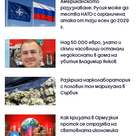
Американското
разузнаване: Русия може да
тества НАТО с ограничена
атака от тази есен до 2029
г.
Над 50 000 евро, злато и
скъпи часовници останали
недокоснати в дома на
убития Владимир Янков
Разкриха нарколаборатория
с половин тон марихуана в
Сърбия
Как кризата в Ормузкия
проток се отразява на
световната икономика