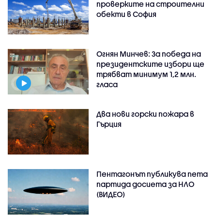
проверките на строителни
обекти в София
Огнян Минчев: За победа на
президентските избори ще
трябват минимум 1,2 млн.
гласа
Два нови горски пожара в
Гърция
Пентагонът публикува пета
партида досиета за НЛО
(ВИДЕО)