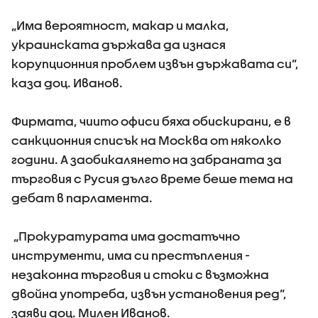
„Има вероятност, макар и малка,
украинската държава да изнася
корупционния проблем извън държавата си”,
каза доц. Иванов.
Фирмата, чиито офиси бяха обискирани, е в
санкционния списък на Москва от няколко
години. А заобикалянето на забраната за
търговия с Русия дълго време беше тема на
дебат в парламента.
„Прокуратурата има достатъчно
инструменти, има си престъпления -
незаконна търговия и стоки с възможна
двойна употреба, извън установения ред”,
заяви доц. Милен Иванов.