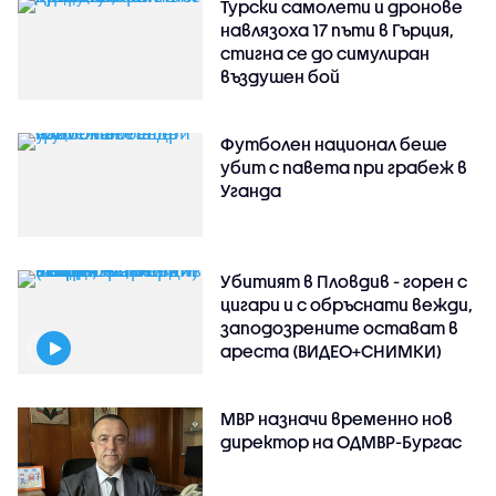
Турски самолети и дронове
навлязоха 17 пъти в Гърция,
стигна се до симулиран
въздушен бой
Футболен национал беше
убит с павета при грабеж в
Уганда
Убитият в Пловдив - горен с
цигари и с обръснати вежди,
заподозрените остават в
ареста (ВИДЕО+СНИМКИ)
МВР назначи временно нов
директор на ОДМВР-Бургас