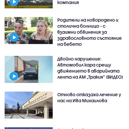
компания
Родители на новородено и
столична болница – с
взаимни обвинения за
здравословното състояние
на бебето
Двойно нарушение:
Автомобил кара срещу
движението в аварийната
лента на АМ „Тракия” (ВИДЕО)
Отново отказаха лечение у
нас на Ива Михаилова