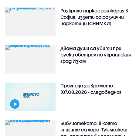
Разкриха наркооранжерия в
София, иззети са различни
наркотици (СНИМКИ)
Двама души са убити при
руски обстрeл по украинския
град Изюм
Прогноза за времето
(07.08.2026 - следобедна)
Библиотеката, в която
книгите са хора: Тук можеш