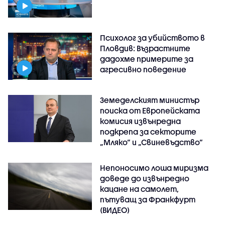
Психолог за убийството в
Пловдив: Възрастните
дадохме примерите за
агресивно поведение
Земеделският министър
поиска от Европейската
комисия извънредна
подкрепа за секторите
„Мляко“ и „Свиневъдство“
Непоносимо лоша миризма
доведе до извънредно
кацане на самолет,
пътуващ за Франкфурт
(ВИДЕО)