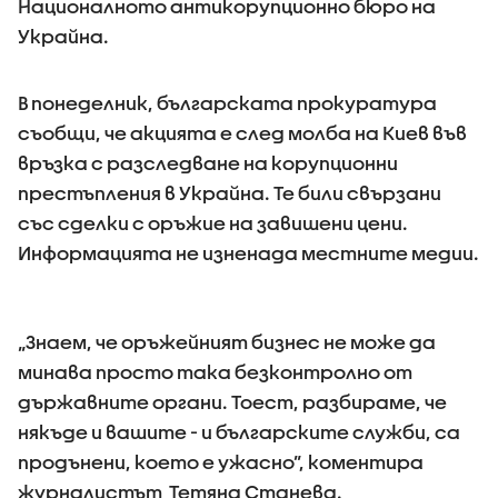
Националното антикорупционно бюро на
Украйна.
В понеделник, българската прокуратура
съобщи, че акцията е след молба на Киев във
връзка с разследване на корупционни
престъпления в Украйна. Те били свързани
със сделки с оръжие на завишени цени.
Информацията не изненада местните медии.
„Знаем, че оръжейният бизнес не може да
минава просто така безконтролно от
държавните органи. Тоест, разбираме, че
някъде и вашите - и българските служби, са
продънени, което е ужасно”, коментира
журналистът Тетяна Станева.