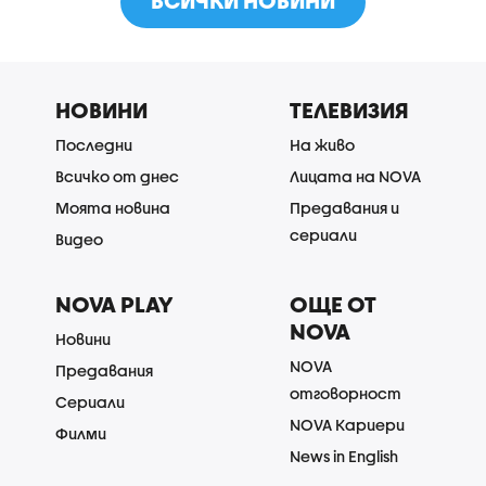
ВСИЧКИ НОВИНИ
НОВИНИ
ТЕЛЕВИЗИЯ
Последни
На живо
Всичко от днес
Лицата на NOVA
Моята новина
Предавания и
сериали
Видео
NOVA PLAY
ОЩЕ ОТ
NOVA
Новини
NOVA
Предавания
отговорност
Сериали
NOVA Кариери
Филми
News in English