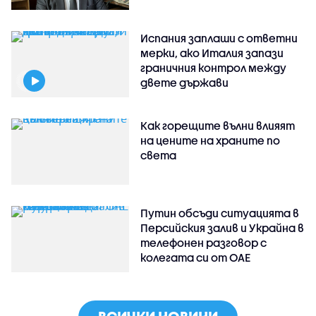
Испания заплаши с ответни
мерки, ако Италия запази
граничния контрол между
двете държави
Как горещите вълни влияят
на цените на храните по
света
Путин обсъди ситуацията в
Персийския залив и Украйна в
телефонен разговор с
колегата си от ОАЕ