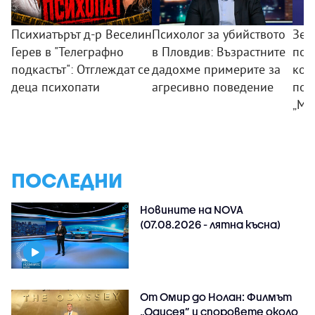
Психиатърът д-р Веселин
Психолог за убийството
Зем
Герев в "Телеграфно
в Пловдив: Възрастните
пои
подкастът": Отглеждат се
дадохме примерите за
ком
деца психопати
агресивно поведение
под
„Мл
ПОСЛЕДНИ
Новините на NOVA
(07.08.2026 - лятна късна)
От Омир до Нолан: Филмът
„Одисея” и споровете около