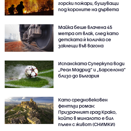
горски пожари, бушуващи
под короните на дървета
Майка беше влачена 45
метра от влак, след като
детската ѝ количка се
заклещи във вагона
Испанската Суперкупа води
„Реал Мадрид“ и „Барселона“
близо до България
Като средновековен
фентъзи роман:
Призрачният град Крако,
който в миналото е бил
пълен с живот (СНИМКИ)