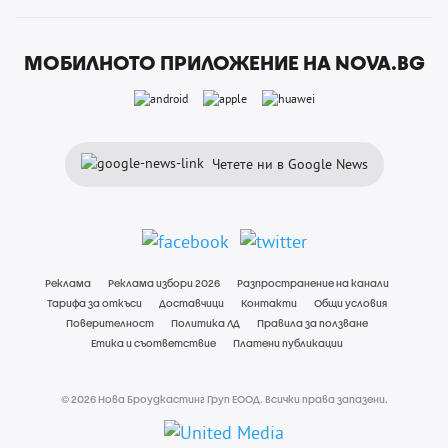
МОБИЛНОТО ПРИЛОЖЕНИЕ НА NOVA.BG
Четете ни в Google News
Реклама
Реклама избори 2026
Разпространение на канали
Тарифа за откъси
Доставчици
Контакти
Общи условия
Поверителност
Политика ЛД
Правила за ползване
Етика и съответствие
Платени публикации
© 2026 Нова Броудкастинг Груп ЕООД. Всички права запазени.