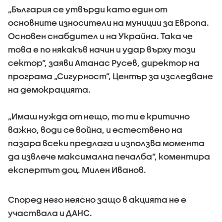
„България се утвърди като един от
основните износители на муниции за Европа.
Основен снабдител и на Украйна. Така че
това е по някакъв начин и удар върху този
сектор”, заяви Атанас Русев, директор на
програма „Сигурност”, Център за изследване
на демокрацията.
„Имаш нужда от нещо, то ти е критично
важно, води се война, и естествено на
пазара всеки предлага и използва момента
да извлече максимална печалба”, коментира
експертът доц. Милен Иванов.
Според него неясно защо в акцията не е
участвала и ДАНС.