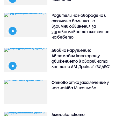
Родители на новородено и
столична болница – с
взаимни обвинения за
здравословното състояние
на бебето
Двойно нарушение:
Автомобил кара срещу
движението в аварийната
лента на АМ „Тракия” (ВИДЕО)
Отново отказаха лечение у
нас на Ива Михаилова
Американското