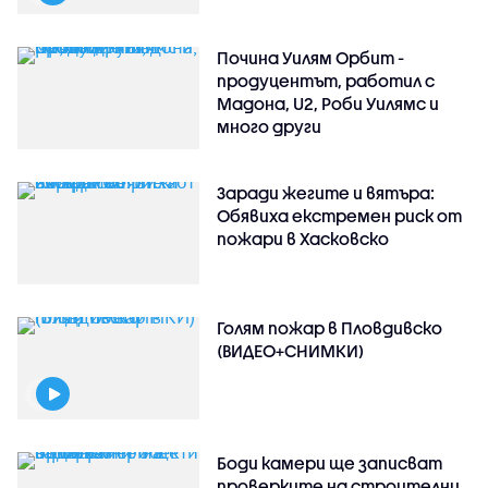
Почина Уилям Орбит -
продуцентът, работил с
Мадона, U2, Роби Уилямс и
много други
Заради жегите и вятъра:
Обявиха екстремен риск от
пожари в Хасковско
Голям пожар в Пловдивско
(ВИДЕО+СНИМКИ)
Боди камери ще записват
проверките на строителни