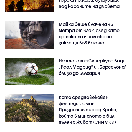
горски пожари, бушуващи
под короните на дървета
Майка беше влачена 45
метра от влак, след като
детската ѝ количка се
заклещи във вагона
Испанската Суперкупа води
„Реал Мадрид“ и „Барселона“
близо до България
Като средновековен
фентъзи роман:
Призрачният град Крако,
който в миналото е бил
пълен с живот (СНИМКИ)