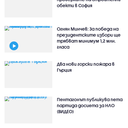
обекти в София
Огнян Минчев: За победа на
президентските избори ще
трябват минимум 1,2 млн.
гласа
Два нови горски пожара в
Гърция
Пентагонът публикува пета
партида досиета за НЛО
(ВИДЕО)