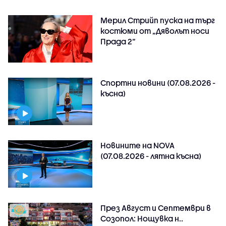
Мерил Стрийп пуска на търг
костюми от „Дяволът носи
Прада 2“
Спортни новини (07.08.2026 -
късна)
Новините на NOVA
(07.08.2026 - лятна късна)
През Август и Септември в
Созопол: Нощувка н..