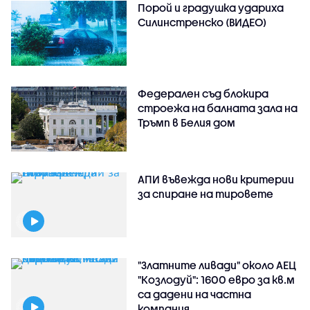
Порой и градушка удариха
Силинстренско (ВИДЕО)
Федерален съд блокира
строежа на балната зала на
Тръмп в Белия дом
АПИ въвежда нови критерии
за спиране на тировете
"Златните ливади" около АЕЦ
"Козлодуй": 1600 евро за кв.м
са дадени на частна
компания