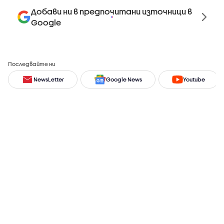
Добави ни в предпочитани източници в
Google
Последвайте ни
NewsLetter
Google News
Youtube