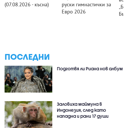
(07.08.2026 - късна)
руски гимнастички за
„Ба
Евро 2026
Бъл
ПОСЛЕДНИ
Подготвя ли Риана нов албум
Заловиха маймуна в
Индонезия, след като
нападна и рани 17 души