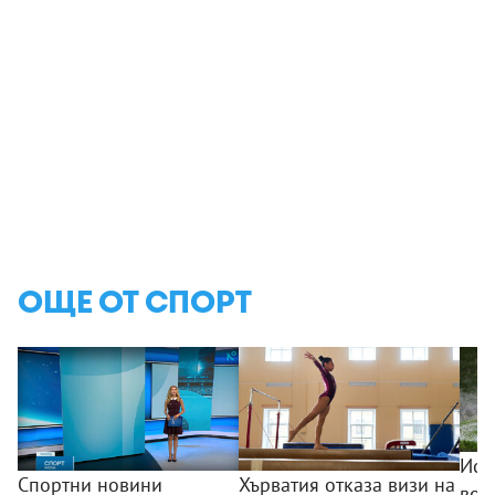
ОЩЕ ОТ СПОРТ
Исп
Спортни новини
Хърватия отказа визи на
вод