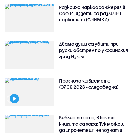
Разкриха наркооранжерия в
София, иззети са различни
наркотици (СНИМКИ)
Двама души са убити при
руски обстрeл по украинския
град Изюм
Прогноза за времето
(07.08.2026 - следобедна)
Библиотеката, в която
книгите са хора: Тук можеш
да „прочетеш“ непознат и