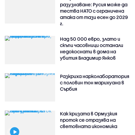
разузнаване: Русия може да
тества НАТО с ограничена
атака от тази есен до 2029
г.
Над 50 000 евро, злато и
скъпи часовници останали
недокоснати в дома на
убития Владимир Янков
Разкриха нарколаборатория
с половин тон марихуана в
Сърбия
Как кризата в Ормузкия
проток се отразява на
световната икономика