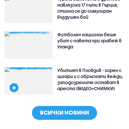
навлязоха 17 пъти в Гърция,
стигна се до симулиран
въздушен бой
Футболен национал беше
убит с павета при грабеж в
Уганда
Убитият в Пловдив - горен с
цигари и с обръснати вежди,
заподозрените остават в
ареста (ВИДЕО+СНИМКИ)
ВСИЧКИ НОВИНИ