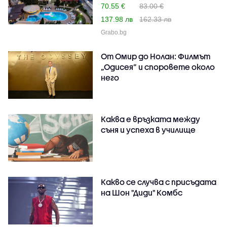
70.55 €
83.00 €
137.98 лв
162.33 лв
Grabo.bg
От Омир до Нолан: Филмът
„Одисея” и споровете около
него
Каква е връзката между
съня и успеха в училище
Какво се случва с присъдата
на Шон "Диди" Комбс