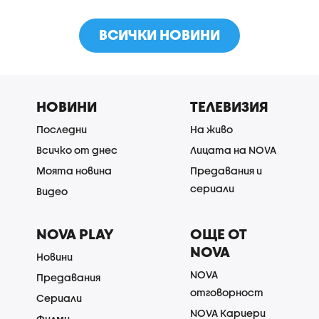
ВСИЧКИ НОВИНИ
НОВИНИ
ТЕЛЕВИЗИЯ
Последни
На живо
Всичко от днес
Лицата на NOVA
Моята новина
Предавания и
сериали
Видео
NOVA PLAY
ОЩЕ ОТ
NOVA
Новини
NOVA
Предавания
отговорност
Сериали
NOVA Кариери
Филми