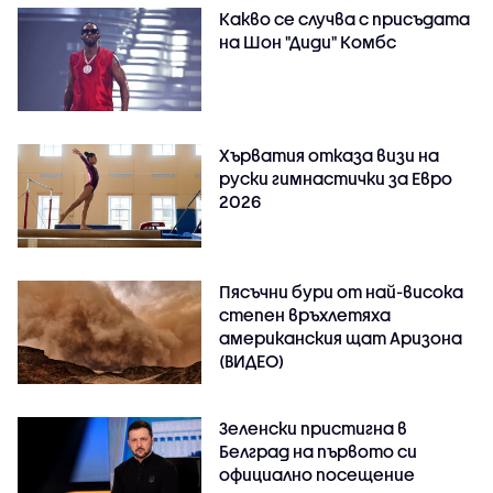
Какво се случва с присъдата
на Шон "Диди" Комбс
Хърватия отказа визи на
руски гимнастички за Евро
2026
Пясъчни бури от най-висока
степен връхлетяха
американския щат Аризона
(ВИДЕО)
Зеленски пристигна в
Белград на първото си
официално посещение