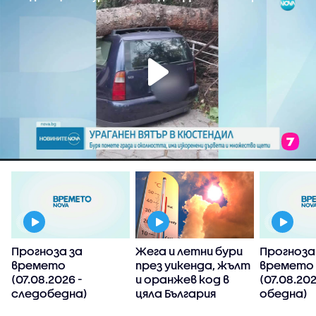
Прогноза за
Жега и летни бури
Прогноза
времето
през уикенда, жълт
времето
(07.08.2026 -
и оранжев код в
(07.08.202
следобедна)
цяла България
обедна)