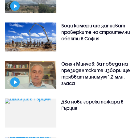
Боди камери ще записват
проверките на строителни
обекти в София
Огнян Минчев: За победа на
президентските избори ще
трябват минимум 1,2 млн.
гласа
Два нови горски пожара в
Гърция