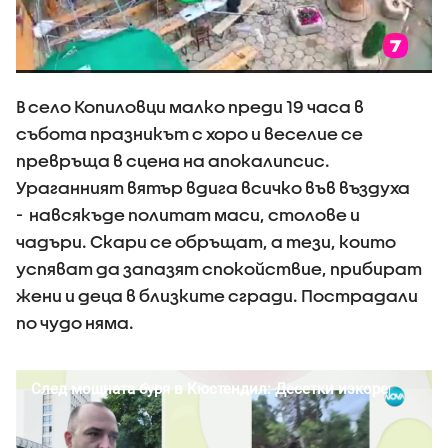
В село Копиловци малко преди 19 часа в
събота празникът с хоро и веселие се
превръща в сцена на апокалипсис.
Ураганният вятър вдига всичко във въздуха
- навсякъде политат маси, столове и
чадъри. Скари се обръщат, а тези, които
успяват да запазят спокойствие, прибират
жени и деца в близките сгради. Пострадали
по чудо няма.