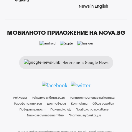
News in English
МОБИЛНОТО ПРИЛОЖЕНИЕ НА NOVA.BG
Четете ни в Google News
Реклама
Реклама избори 2026
Разпространение на канали
Тарифа за откъси
Доставчици
Контакти
Общи условия
Поверителност
Политика ЛД
Правила за ползване
Етика и съответствие
Платени публикации
© 2026 Нова Броудкастинг Груп ЕООД. Всички права запазени.