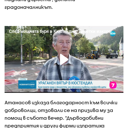
градоначалникът.
Атанасов изказа благодарност към всички
доброволци, отзовали се на призива му за
помощ в събота вечер. "Дърводобивни
предприятия и други фирми изпратиха