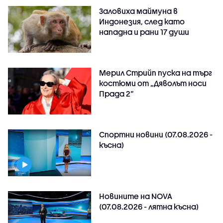
Заловиха маймуна в
Индонезия, след като
нападна и рани 17 души
Мерил Стрийп пуска на търг
костюми от „Дяволът носи
Прада 2“
Спортни новини (07.08.2026 -
късна)
Новините на NOVA
(07.08.2026 - лятна късна)