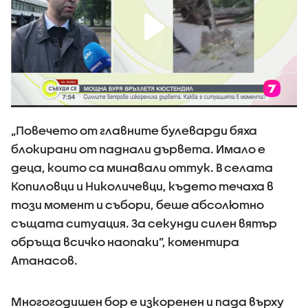
„Повечето от главните булеварди бяха
блокирани от паднали дървета. Имало е
деца, които са минавали оттук. В селата
Копиловци и Николичевци, където течаха в
този момент и събори, беше абсолютно
същата ситуация. За секунди силен вятър
обръща всичко наопаки”, коментира
Атанасов.
Многогодишен бор е изкоренен и пада върху