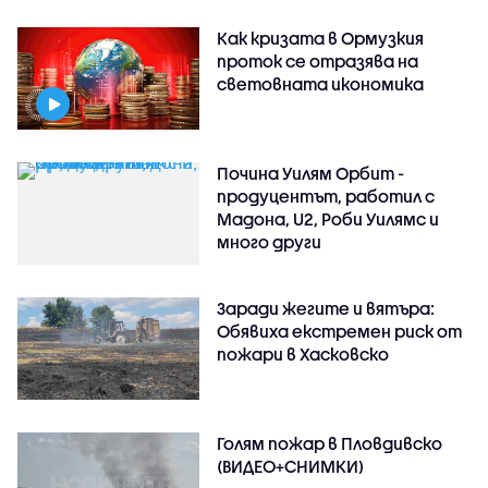
Как кризата в Ормузкия
проток се отразява на
световната икономика
Почина Уилям Орбит -
продуцентът, работил с
Мадона, U2, Роби Уилямс и
много други
Заради жегите и вятъра:
Обявиха екстремен риск от
пожари в Хасковско
Голям пожар в Пловдивско
(ВИДЕО+СНИМКИ)