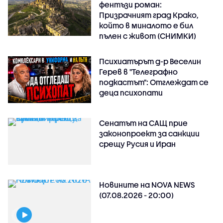
фентъзи роман:
Призрачният град Крако,
който в миналото е бил
пълен с живот (СНИМКИ)
Психиатърът д-р Веселин
Герев в "Телеграфно
подкастът": Отглеждат се
деца психопати
Сенатът на САЩ прие
законопроект за санкции
срещу Русия и Иран
Новините на NOVA NEWS
(07.08.2026 - 20:00)