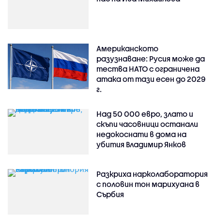
Американското
разузнаване: Русия може да
тества НАТО с ограничена
атака от тази есен до 2029
г.
Над 50 000 евро, злато и
скъпи часовници останали
недокоснати в дома на
убития Владимир Янков
Разкриха нарколаборатория
с половин тон марихуана в
Сърбия