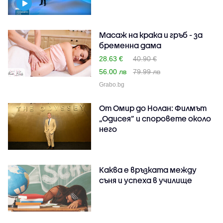
Масаж на крака и гръб - за
бременна дама
28.63 €
40.90 €
56.00 лв
79.99 лв
Grabo.bg
От Омир до Нолан: Филмът
„Одисея” и споровете около
него
Каква е връзката между
съня и успеха в училище