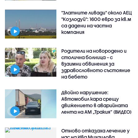
"Златните ливади" около АЕЦ
"Козлодуй": 1600 евро за кв.м
са дадени на частна
компания
Родители на новородено и
столична болница – с
взаимни обвинения за
здравословното състояние
на бебето
Двойно нарушение:
Автомобил кара срещу
движението в аварийната
лента на АМ „Тракия” (ВИДЕО)
Отново отказаха лечение у
нас на Ива Михаилова