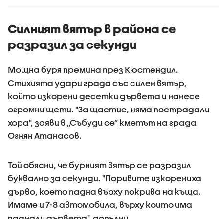
Силният вятър в района се
разразил за секунди
Мощна буря премина през Кюстендил.
Стихията удари града със силен вятър,
който изкорени десетки дървета и нанесе
огромни щети. "За щастие, няма пострадали
хора", заяви в „Събуди се” кметът на града
Огнян Атанасов.
Той обясни, че бурният вятър се разразил
буквално за секунди. "Поривите изкорениха
дърво, което падна върху покрива на къща.
Имаме и 7-8 автомобила, върху които има
паднали дървета", допълни