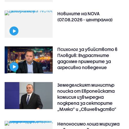
Новините на NOVA
(07.08.2026 - централна)
Психолог за убийството в
Пловдив: Възрастните
дадохме примерите за
агресивно поведение
Земеделският министър
поиска от Европейската
комисия извънредна
подкрепа за секторите
„Мляко“ и „Свиневъдство“
Непоносимо лоша миризма