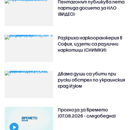
Пентагонът публикува пета
партида досиета за НЛО
(ВИДЕО)
Разкриха наркооранжерия в
София, иззети са различни
наркотици (СНИМКИ)
Двама души са убити при
руски обстрeл по украинския
град Изюм
Прогноза за времето
(07.08.2026 - следобедна)