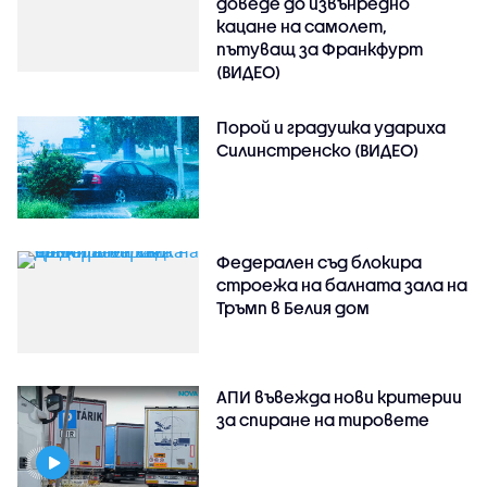
доведе до извънредно
кацане на самолет,
пътуващ за Франкфурт
(ВИДЕО)
Порой и градушка удариха
Силинстренско (ВИДЕО)
Федерален съд блокира
строежа на балната зала на
Тръмп в Белия дом
АПИ въвежда нови критерии
за спиране на тировете