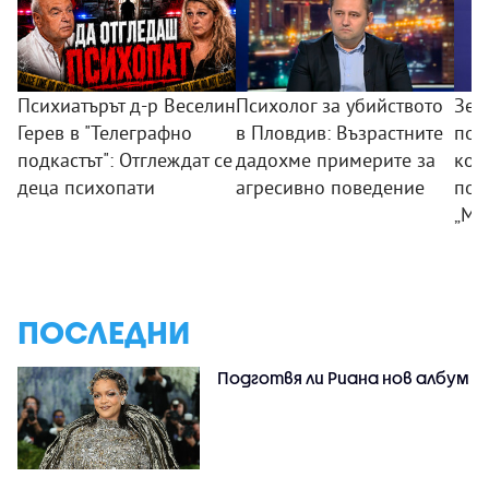
Психиатърът д-р Веселин
Психолог за убийството
Зем
Герев в "Телеграфно
в Пловдив: Възрастните
пои
подкастът": Отглеждат се
дадохме примерите за
ком
деца психопати
агресивно поведение
под
„Мл
ПОСЛЕДНИ
Подготвя ли Риана нов албум