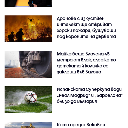
Дронове с изкуствен
интелект ще откриват
горски пожари, бушуващи
под короните на дървета
Майка беше влачена 45
метра от влак, след като
детската ѝ количка се
заклещи във вагона
Испанската Суперкупа води
„Реал Мадрид“ и „Барселона“
близо до България
Като средновековен