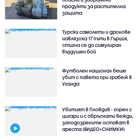
продукти за растителна
защита
Турски самолети и дронове
навлязоха 17 пъти в Гърция,
стигна се до симулиран
въздушен бой
Футболен национал беше
убит с павета при грабеж в
Уганда
Убитият в Пловдив - горен с
цигари и с обръснати вежди,
заподозрените остават в
ареста (ВИДЕО+СНИМКИ)