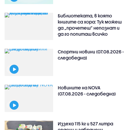
Библиотеката, в която
книгите са хора: Тук можеш
да „прочетеш“ непознат и
да го попиташ всичко
Спортни новини (07.08.2026 -
следобедна)
Новините на NOVA
(07.08.2026 - следобедна)
Иззеха 115 кг и 527 литра
опасни и забранени