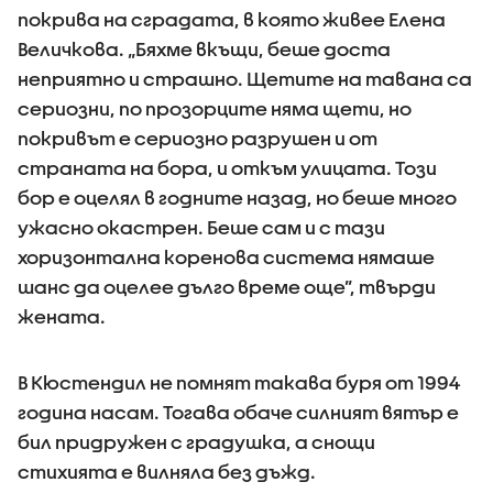
покрива на сградата, в която живее Елена
Величкова. „Бяхме вкъщи, беше доста
неприятно и страшно. Щетите на тавана са
сериозни, по прозорците няма щети, но
покривът е сериозно разрушен и от
страната на бора, и откъм улицата. Този
бор е оцелял в годните назад, но беше много
ужасно окастрен. Беше сам и с тази
хоризонтална коренова система нямаше
шанс да оцелее дълго време още”, твърди
жената.
В Кюстендил не помнят такава буря от 1994
година насам. Тогава обаче силният вятър е
бил придружен с градушка, а снощи
стихията е вилняла без дъжд.