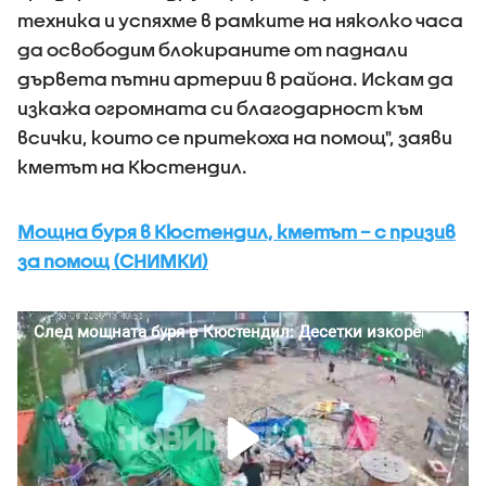
техника и успяхме в рамките на няколко часа
да освободим блокираните от паднали
дървета пътни артерии в района. Искам да
изкажа огромната си благодарност към
всички, които се притекоха на помощ", заяви
кметът на Кюстендил.
Мощна буря в Кюстендил, кметът – с призив
за помощ (СНИМКИ)