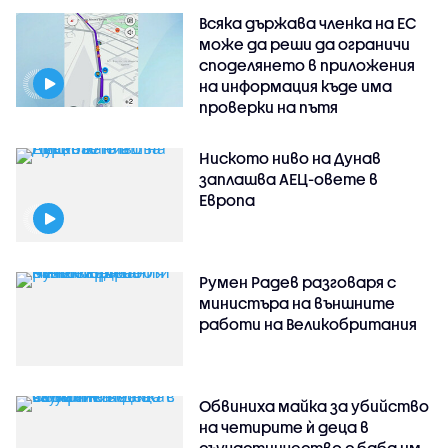
Всяка държава членка на ЕС
може да реши да ограничи
споделянето в приложения
на информация къде има
проверки на пътя
Ниското ниво на Дунав
заплашва АЕЦ-овете в
Европа
Румен Радев разговаря с
министъра на външните
работи на Великобритания
Обвиниха майка за убийство
на четирите ѝ деца в