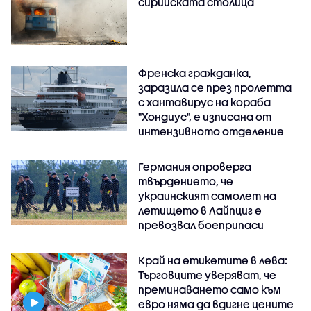
сирийската столица
Френска гражданка,
заразила се през пролетта
с хантавирус на кораба
"Хондиус", е изписана от
интензивното отделение
Германия опроверга
твърдението, че
украинският самолет на
летището в Лайпциг е
превозвал боеприпаси
Край на етикетите в лева:
Търговците уверяват, че
преминаването само към
евро няма да вдигне цените