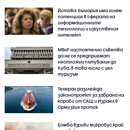
Йотова: България има голям
потенциал в сферата на
информационните
технологии и изкуствения
интелект
МВнР настоятелно съветва
да не се предприемат
неотложни пътувания до
Куба, в това число с цел
туризъм
Техеран разглежда
законопроект за забрана на
кораби от САЩ и Израел в
Ормузкия проток
Бомба взриви микробус край