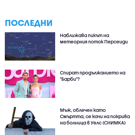
ПОСЛЕДНИ
Наближава пикът на
метеорния поток Персеиди
Спират продължанието на
"Барби"?
Мъж, облечен като
Смъртта, се качи на покрива
на болница в Уелс (СНИМКА)