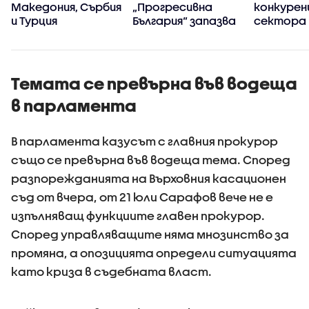
Македония, Сърбия
„Прогресивна
конкуренц
и Турция
България“ запазва
сектора 
високия си ръст на
в
доверие през
киберси
първите 100 дни
на държ
управление
Темата се превърна във водеща
в парламента
В парламента казусът с главния прокурор
също се превърна във водеща тема. Според
разпорежданията на Върховния касационен
съд от вчера, от 21 юли Сарафов вече не е
изпълняващ функциите главен прокурор.
Според управляващите няма мнозинство за
промяна, а опозицията определи ситуацията
като криза в съдебната власт.