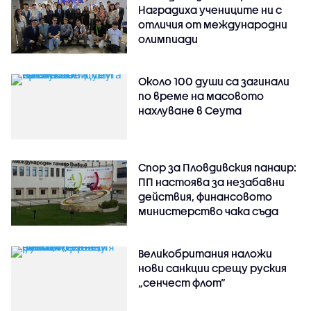
Наградиха учениците ни с
отличия от международни
олимпиади
Около 100 души са загинали
по време на масовото
нахлуване в Сеута
Спор за Пловдивския панаир:
ПП настоява за незабавни
действия, финансовото
министерство чака съда
Великобритания наложи
нови санкции срещу руския
„сенчест флот“