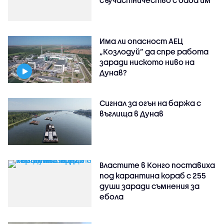
съучастничество с баба им
Има ли опасност АЕЦ
„Козлодуй” да спре работа
заради ниското ниво на
Дунав?
Сигнал за огън на баржа с
въглища в Дунав
Властите в Конго поставиха
под карантина кораб с 255
души заради съмнения за
ебола