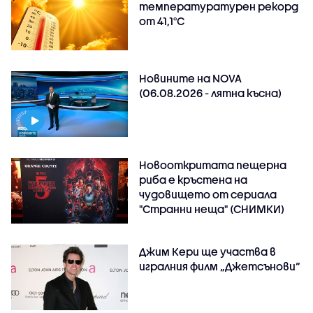
температуратурен рекорд
от 41,1°C
Новините на NOVA
(06.08.2026 - лятна късна)
Новооткритата пещерна
риба е кръстена на
чудовището от сериала
"Странни неща" (СНИМКИ)
Джим Кери ще участва в
игралния филм „Джетсънови“