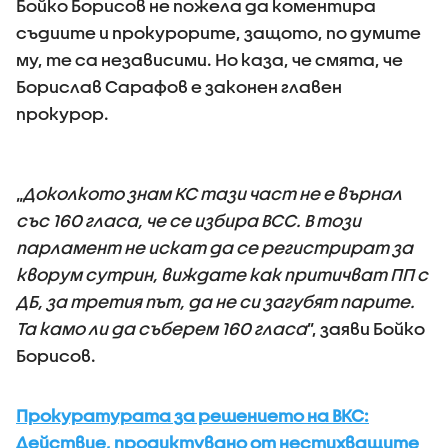
Бойко Борисов не пожела да коментира
съдиите и прокурорите, защото, по думите
му, те са независими. Но каза, че смята, че
Борислав Сарафов е законен главен
прокурор.
„
Доколкото знам КС тази част не е върнал
със 160 гласа, че се избира ВСС. В този
парламент не искат да се регистрират за
кворум сутрин, виждате как притичват ПП с
ДБ, за третия път, да не си загубят парите.
Та камо ли да съберем 160 гласа
”, заяви Бойко
Борисов.
Прокуратурата за решението на ВКС:
Действие, продиктувано от нестихващите