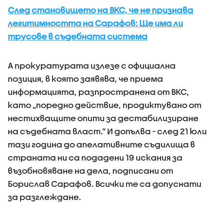
След становището на ВКС, че не признава
легитимността на Сарафов: Ще има ли
трусове в съдебната система
А прокуратурата излезе с официална
позиция, в която заявява, че приема
информацията, разпространена от ВКС,
като „поредно действие, продиктувано от
нестихващите опити за дестабилизиране
на съдебната власт.” И допълва - след 21 юли
тази година до апелативните съдилища в
страната ни са подадени 19 искания за
възобновяване на дела, подписани от
Борислав Сарафов. Всички те са допуснати
за разглеждане.