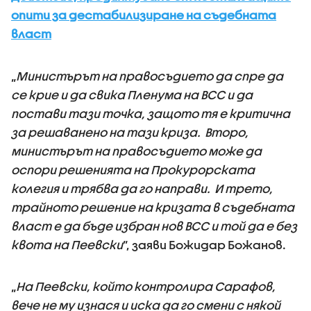
опити за дестабилизиране на съдебната
власт
„
Министърът на правосъдието да спре да
се крие и да свика Пленума на ВСС и да
постави тази точка, защото тя е критична
за решаванено на тази криза. Второ,
министърът на правосъдието може да
оспори решенията на Прокурорската
колегия и трябва да го направи. И трето,
трайното решение на кризата в съдебната
власт е да бъде избран нов ВСС и той да е без
квота на Пеевски
”, заяви Божидар Божанов.
„
На Пеевски, който контролира Сарафов,
вече не му изнася и иска да го смени с някой