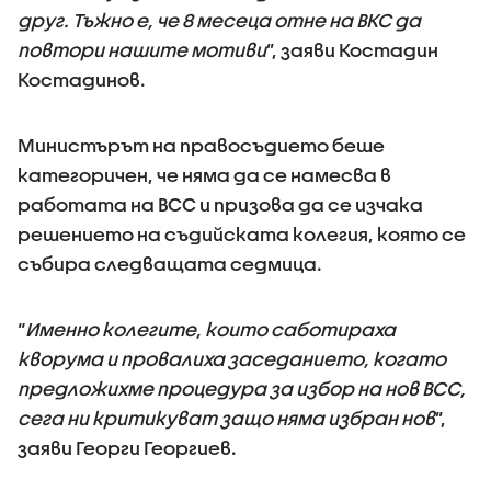
друг. Тъжно е, че 8 месеца отне на ВКС да
повтори нашите мотиви
”, заяви Костадин
Костадинов.
Министърът на правосъдието беше
категоричен, че няма да се намесва в
работата на ВСС и призова да се изчака
решението на съдийската колегия, която се
събира следващата седмица.
“
Именно колегите, които саботираха
кворума и провалиха заседанието, когато
предложихме процедура за избор на нов ВСС,
сега ни критикуват защо няма избран нов
”,
заяви Георги Георгиев.