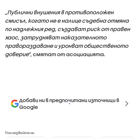
„
Публични внушения в противоположен
смисъл, когато не е налице съдебна отмяна
по надлежния ред, създават риск от правен
хаос, затрудняват наказателното
правораздаване и уронват общественото
доверие
”, смятат от асоциацията.
Добави ни в предпочитани източници в
Google
Последвайте ни