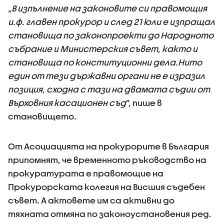
„
В изпълнение на законовите си правомощия
и.ф. главен прокурор и след 21 юли е изпращал
становища по законопроекти до Народното
събрание и Министерския съвет, както и
становища по конституционни дела.Нито
един от тези държавни органи не е изразил
позиция, сходна с тази на двамата съдии от
Върховния касационен съд
”, пише в
становището.
От Асоциацията на прокурорите в България
припомнят, че временното ръководство на
прокуратурата е правомощие на
Прокурорската колегия на Висшия съдебен
съвет. А актовете им са активни до
тяхната отмяна по законоустановения ред.