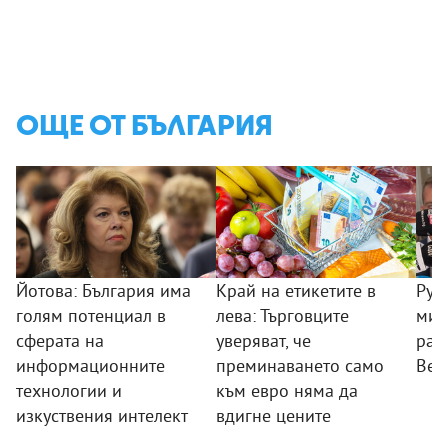
ОЩЕ ОТ БЪЛГАРИЯ
Йотова: България има
Край на етикетите в
Рум
голям потенциал в
лева: Търговците
мин
сферата на
уверяват, че
раб
информационните
преминаването само
Вел
технологии и
към евро няма да
изкуствения интелект
вдигне цените