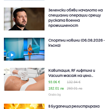
Зеленски обяви началото на
специални операции срещу
руската военна
промишленост
Спортни новини (06.08.2026 -
късна)
Кавитация, RF лифтинг и
Vacuum масаж на цяло..
93.06 €
132.94 €
182.01 лв
260.01 лв
Grabo.bg
В Будапеща регистрираха