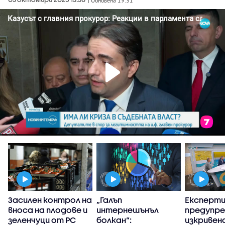
| Обновена 19:31
Засилен контрол на
„Галъп
Експерт
вноса на плодове и
интернешънъл
предупре
зеленчуци от РС
болкан“:
изкривен