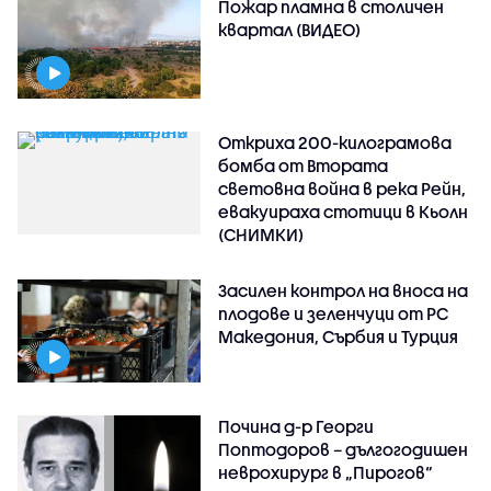
Пожар пламна в столичен
квартал (ВИДЕО)
Откриха 200-килограмова
бомба от Втората
световна война в река Рейн,
евакуираха стотици в Кьолн
(СНИМКИ)
Засилен контрол на вноса на
плодове и зеленчуци от РС
Македония, Сърбия и Турция
Почина д-р Георги
Поптодоров – дългогодишен
неврохирург в „Пирогов“