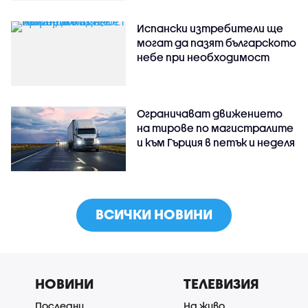
Испански изтребители ще
могат да пазят българското
небе при необходимост
Ограничават движението
на тирове по магистралите
и към Гърция в петък и неделя
ВСИЧКИ НОВИНИ
НОВИНИ
ТЕЛЕВИЗИЯ
Последни
На живо