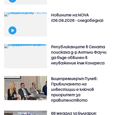
Новините на NOVA
(06.08.2026 - следобедна)
Републиканците в Сената
поискаха д-р Антъни Фаучи
да бъде обвинен в
неуважение към Конгреса
Вицепремиерът Пулев:
Привличането на
инвестиции е ключов
приоритет за
правителството
68 медала за България: