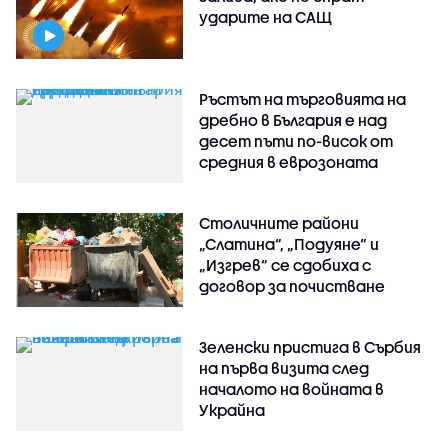
ударите на САЩ
Ръстът на търговията на
дребно в България е над
десет пъти по-висок от
средния в еврозоната
Столичните райони
„Слатина“, „Подуяне“ и
„Изгрев“ се сдобиха с
договор за почистване
Зеленски пристига в Сърбия
на първа визита след
началото на войната в
Украйна