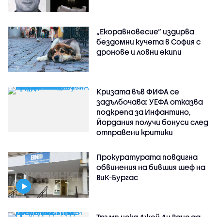
„Екоравновесие“ издирва
бездомни кучета в София с
дронове и ловни екипи
Кризата във ФИФА се
задълбочава: УЕФА отказва
подкрепа за Инфантино,
Йордания получи бонуси след
отправени критики
Прокуратурата повдигна
обвинения на бившия шеф на
ВиК-Бургас
Тръмп иска Джей Ди Ванс да