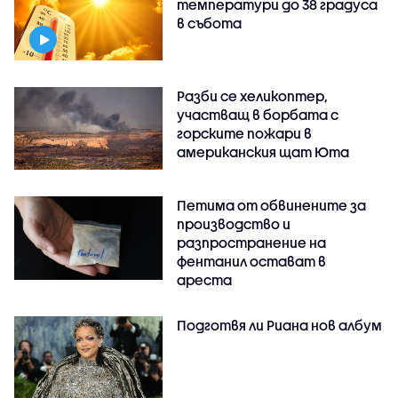
температури до 38 градуса
в събота
Разби се хеликоптер,
участващ в борбата с
горските пожари в
американския щат Юта
Петима от обвинените за
производство и
разпространение на
фентанил остават в
ареста
Подготвя ли Риана нов албум