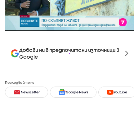
Добави ни в предпочитани източници в
Google
Последвайте ни
NewsLetter
Google News
Youtube