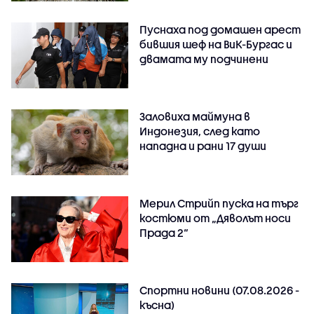
Пуснаха под домашен арест
бившия шеф на ВиК-Бургас и
двамата му подчинени
Заловиха маймуна в
Индонезия, след като
нападна и рани 17 души
Мерил Стрийп пуска на търг
костюми от „Дяволът носи
Прада 2“
Спортни новини (07.08.2026 -
късна)