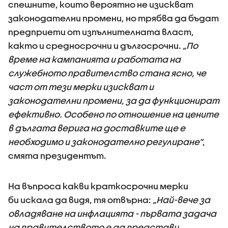
спешните, които вероятно не изискват
законодателни промени, но трябва да бъдат
предприети от изпълнителната власт,
както и средносрочни и дългосрочни.
„По
време на кампанията и работата на
служебното правителство стана ясно, че
част от тези мерки изискват и
законодателни промени, за да функционират
ефективно. Особено по отношение на цените
в дългата верига на доставките ще е
необходимо и законодателно регулиране“
,
смята президентът.
На въпроса какви краткосрочни мерки
би искала да видя, тя отвърна:
„Най-вече за
овладяване на инфлацията - първата задача
на правителството е да представи