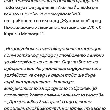
има космически цени на основни продукти.
Това каза президентът Илияна Йотова от
Велико Търново,
където участва в
откриването на площад „Журналист“ пред
Профилирана хуманитарна гимназия „Св. св.
Кирил и Методий“.
„Не допускам, че сме свидетели на пореден
популистки ход заради започването с мерки
за овладяване на цените. Още по време на
изборите всички участници недвусмислено
заявяваха, че след 19 април това ще бъде
първият приоритет – както за
мнозинството и Народното събрание, за
партията, която спечели най-много гласове
– „Прогресивна България“, а и за цялата
опозиция. Очаквам оттук нататък, тъй като