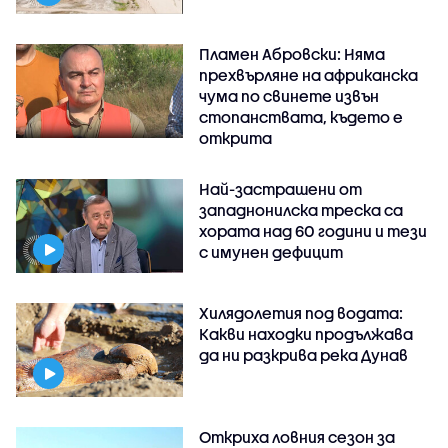
Пламен Абровски: Няма
прехвърляне на африканска
чума по свинете извън
стопанствата, където е
открита
Най-застрашени от
западнонилска треска са
хората над 60 години и тези
с имунен дефицит
Хилядолетия под водата:
Какви находки продължава
да ни разкрива река Дунав
Откриха ловния сезон за