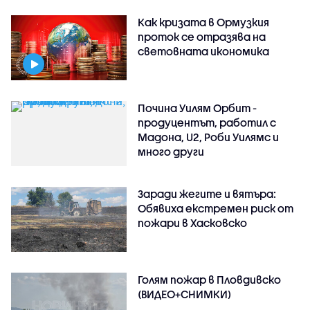
Как кризата в Ормузкия
проток се отразява на
световната икономика
Почина Уилям Орбит -
продуцентът, работил с
Мадона, U2, Роби Уилямс и
много други
Заради жегите и вятъра:
Обявиха екстремен риск от
пожари в Хасковско
Голям пожар в Пловдивско
(ВИДЕО+СНИМКИ)