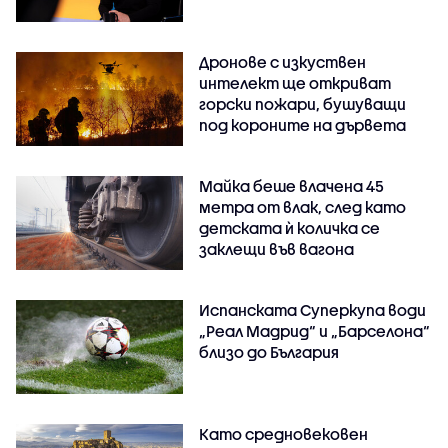
Дронове с изкуствен
интелект ще откриват
горски пожари, бушуващи
под короните на дървета
Майка беше влачена 45
метра от влак, след като
детската ѝ количка се
заклещи във вагона
Испанската Суперкупа води
„Реал Мадрид“ и „Барселона“
близо до България
Като средновековен