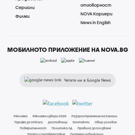
отговорност
Сериали
NOVA Кариери
Филми
News in English
МОБИЛНОТО ПРИЛОЖЕНИЕ НА NOVA.BG
Четете ни в Google News
Реклама
Реклама избори 2026
Разпространение на канали
Тарифа за откъси
Доставчици
Контакти
Общи условия
Поверителност
Политика ЛД
Правила за ползване
Етика и съответствие
Платени публикации