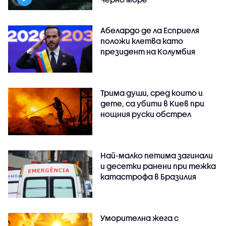
Абелардо де ла Есприеля
положи клетва като
президент на Колумбия
Трима души, сред които и
дете, са убити в Киев при
нощния руски обстрел
Най-малко петима загинали
и десетки ранени при тежка
катастрофа в Бразилия
Уморителна жега с