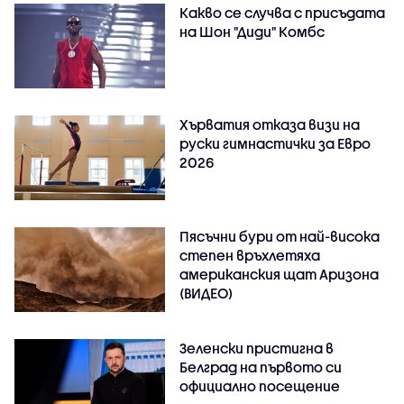
Какво се случва с присъдата
на Шон "Диди" Комбс
Хърватия отказа визи на
руски гимнастички за Евро
2026
Пясъчни бури от най-висока
степен връхлетяха
американския щат Аризона
(ВИДЕО)
Зеленски пристигна в
Белград на първото си
официално посещение