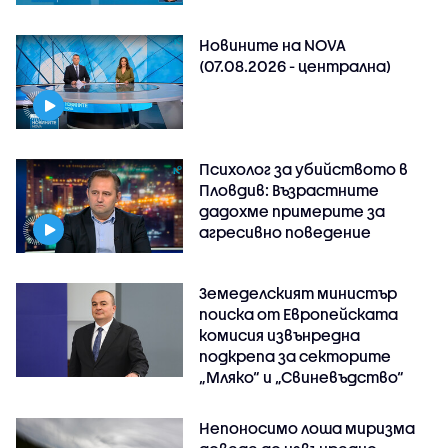
Новините на NOVA
(07.08.2026 - централна)
Психолог за убийството в
Пловдив: Възрастните
дадохме примерите за
агресивно поведение
Земеделският министър
поиска от Европейската
комисия извънредна
подкрепа за секторите
„Мляко“ и „Свиневъдство“
Непоносимо лоша миризма