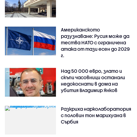
Американското
разузнаване: Русия може да
тества НАТО с ограничена
атака от тази есен до 2029
г.
Над 50 000 евро, злато и
скъпи часовници останали
недокоснати в дома на
убития Владимир Янков
Разкриха нарколаборатория
с половин тон марихуана в
Сърбия