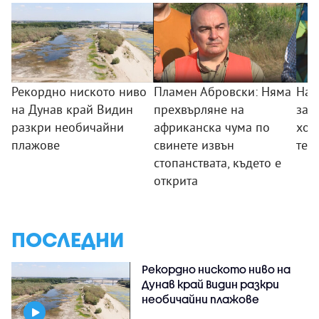
Рекордно ниското ниво
Пламен Абровски: Няма
Най
на Дунав край Видин
прехвърляне на
зап
разкри необичайни
африканска чума по
хор
плажове
свинете извън
тез
стопанствата, където е
открита
ПОСЛЕДНИ
Рекордно ниското ниво на
Дунав край Видин разкри
необичайни плажове