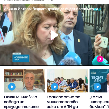
| Обновена 19:18
Огнян Минчев: За
Транспортното
„Галъп
победа на
министерство
интерне
президентските
иска от АПИ да
болкан“: 