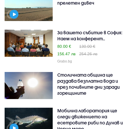
прелетен дивеч
За вашето събитие в София:
Наем на конферент..
80.00 €
130.00 €
156.47 лв
254.26 лв
Grabo.bg
Столичната община ще
раздава безплатна вода и
през почивните дни заради
горещините
Мобилна лаборатория ще
следи движението на
есетровите риби по Дунав и
Черно море