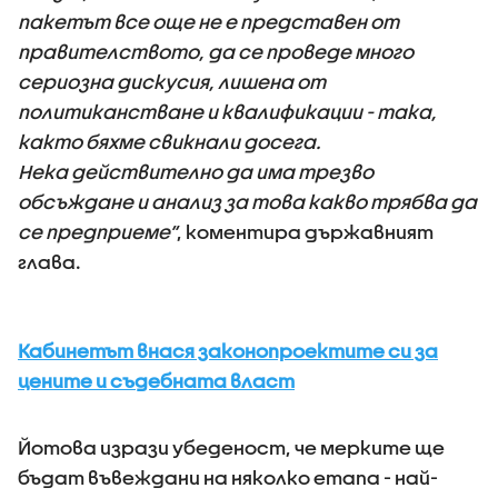
пакетът все още не е представен от
правителството, да се проведе много
сериозна дискусия, лишена от
политиканстване и квалификации - така,
както бяхме свикнали досега.
Нека действително да има трезво
обсъждане и анализ за това какво трябва да
се предприеме“
, коментира държавният
глава.
Кабинетът внася законопроектите си за
цените и съдебната власт
Йотова изрази убеденост, че мерките ще
бъдат въвеждани на няколко етапа - най-