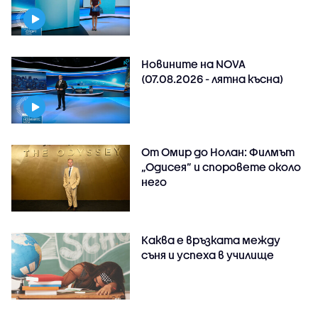
Новините на NOVA
(07.08.2026 - лятна късна)
От Омир до Нолан: Филмът
„Одисея” и споровете около
него
Каква е връзката между
съня и успеха в училище