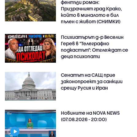
фентъзи роман:
Призрачният град Крако,
който в миналото е бил
пълен с живот (СНИМКИ)
Психиатърът д-р Веселин
Герев в "Телеграфно
подкастът": Отглеждат се
деца психопати
Сенатът на САЩ прие
законопроект за санкции
срещу Русия и Иран
Новините на NOVA NEWS
(07.08.2026 - 20:00)