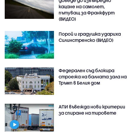
доведе до извънредно
кацане на самолет,
пътуващ за Франкфурт
(ВИДЕО)
Порой и градушка удариха
Силинстренско (ВИДЕО)
Федерален съд блокира
строежа на балната зала на
Тръмп в Белия дом
АПИ въвежда нови критерии
за спиране на тировете