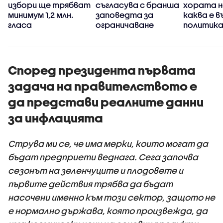
избори ще трябват
съгласува с бранша
хората н
минимум 1,2 млн.
заповедта за
каква е 
гласа
ограничаване
политика
движението на
България
камиони
Според президента първата
задача на правителството е
да представи реалните данни
за инфлацията
Струва ми се, че има мерки, които могат да
бъдат предприети веднага. Сега започва
сезонът на зеленчуците и плодовете и
първите действия трябва да бъдат
насочени именно към този сектор, защото не
е нормално държава, която произвежда, да