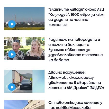
"Златните ливади" около АЕЦ
"Козлодуй": 1600 евро за кв.м
са дадени на частна
компания
Родители на новородено и
столична болница – с
взаимни обвинения за
здравословното състояние
на бебето
Двойно нарушение:
Автомобил кара срещу
движението в аварийната
лента на АМ „Тракия” (ВИДЕО)
Отново отказаха лечение у
нас на Ива Михаилова