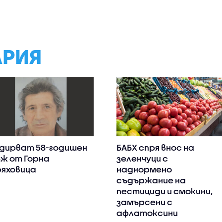
АРИЯ
дирват 58-годишен
БАБХ спря внос на
ж от Горна
зеленчуци с
яховица
наднормено
съдържание на
пестициди и смокини,
замърсени с
афлатоксини