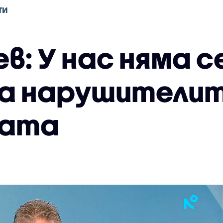
ТИ
ев: У нас няма 
за нарушителит
щата