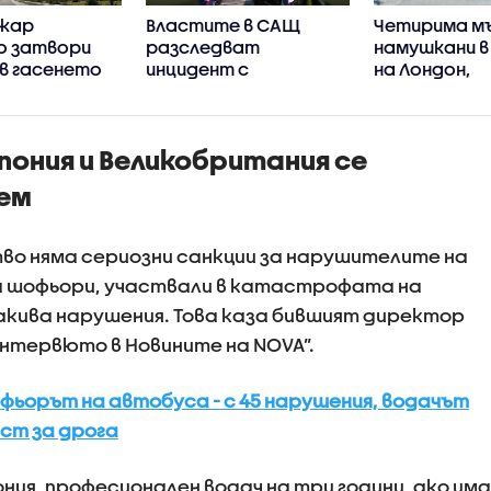
ожар
Властите в САЩ
Четирима м
о затвори
разследват
намушкани в
, в гасенето
инцидент с
на Лондон,
иха два
хеликоптера на
задържана 
тера
Тръмп и пътнически
(ВИДЕО)
СНИМКИ)
самолет
пония и Великобритания се
лем
во няма сериозни санкции за нарушителите на
 шофьори, участвали в катастрофата на
такива нарушения. Това каза бившият директор
„Интервюто в Новините на NOVA”.
ьорът на автобуса - с 45 нарушения, водачът
ест за дрога
ония, професионален водач на три години, ако има