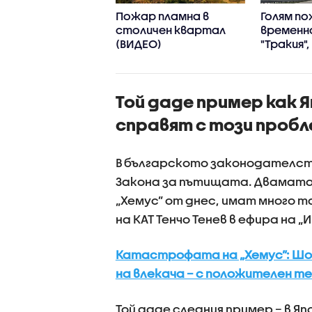
р горя в
Пожар пламна в
Голям п
енски квартал,
столичен квартал
временн
лиха се сухи
(ВИДЕО)
"Тракия"
ви
се включ
хеликоп
(ВИДЕО+
Той даде пример как Я
справят с този проб
В българското законодателст
Закона за пътищата. Двамата
„Хемус” от днес, имат много 
на КАТ Тенчо Тенев в ефира на 
Катастрофата на „Хемус”: Шоф
на влекача – с положителен т
Той даде следния пример – в Яп