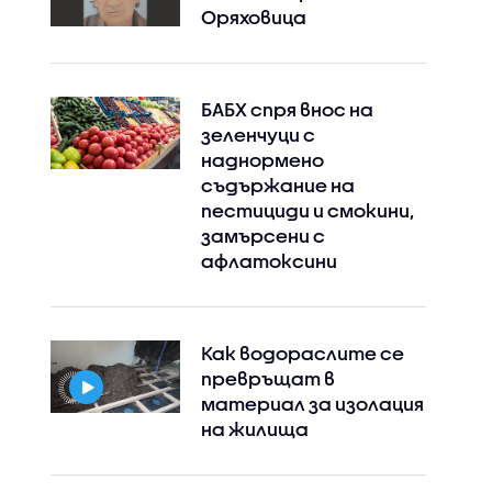
Оряховица
Instagram
Facebook
БАБХ спря внос на
зеленчуци с
наднормено
съдържание на
пестициди и смокини,
замърсени с
афлатоксини
Как водораслите се
превръщат в
материал за изолация
на жилища