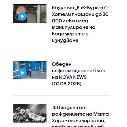
Казусът „ВиК-Бургас“:
Хотели плащали до 30
000 лева след
манипулиране на
водомерите и
изнудване
Обеден
информационен блок
на NOVA NEWS
(07.08.2026)
150 години от
рождението на Мата
Хари - танцьорката,
превърнала се в най-