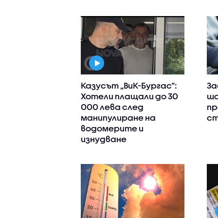
Казусът „ВиК-Бургас“:
За
Хотели плащали до 30
шо
000 лева след
пр
манипулиране на
ст
водомерите и
изнудване