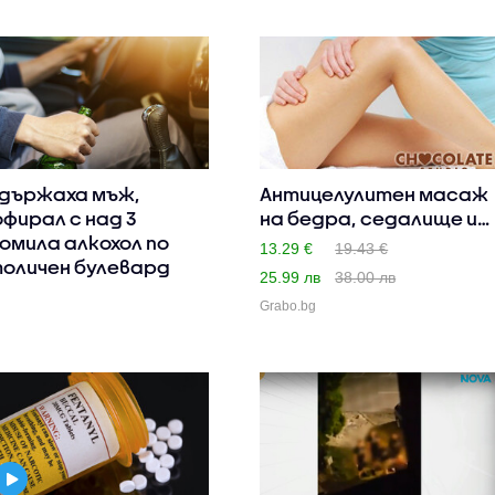
държаха мъж,
Антицелулитен масаж
фирал с над 3
на бедра, седалище и
омила алкохол по
пал..
13.29 €
19.43 €
оличен булевард
25.99 лв
38.00 лв
Grabo.bg