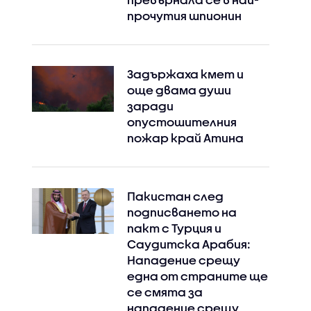
прочутия шпионин
Задържаха кмет и
още двама души
заради
опустошителния
пожар край Атина
Пакистан след
подписването на
пакт с Турция и
Саудитска Арабия:
Нападение срещу
една от страните ще
се смята за
нападение срещу