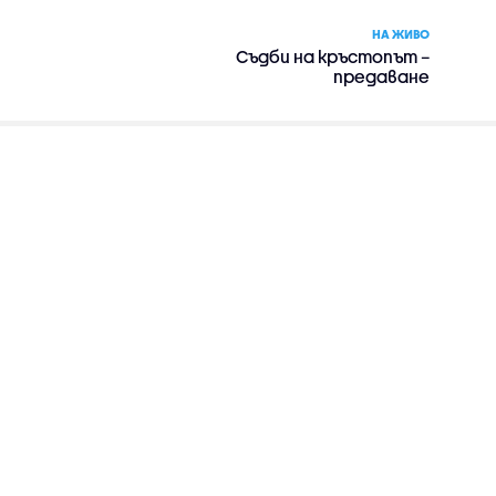
НА ЖИВО
Съдби на кръстопът –
предаване