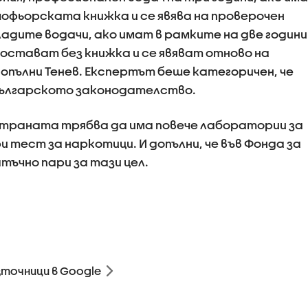
шофьорската книжка и се явява на проверочен
ладите водачи, ако имат в рамките на две години
 остават без книжка и се явяват отново на
 допълни Тенев. Експертът беше категоричен, че
 българското законодателство.
в страната трябва да има повече лаборатории за
 тест за наркотици. И допълни, че във Фонда за
ъчно пари за тази цел.
зточници в Google