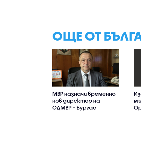
ОЩЕ ОТ БЪЛГ
МВР назначи временно
Из
нов директор на
мъ
ОДМВР – Бургас
Ор