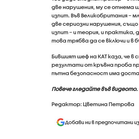
две нарушения, му се отнема 
изпит. Във Великобритания – м
две сериозни нарушения, също
изпит – и теория, и практика,
това трябва да се включи и в
Бившият шеф на КАТ каза, че 
резултати от кръвна проба при
пътна безопасност има достат
Повече гледайте във видеото.
Редактор: Цветина Петрова
Добави ни в предпочитани и