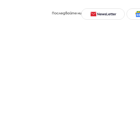
Последвайте ни
NewsLetter