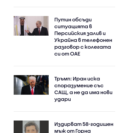
Путин обсъди
ситуацията в
Персийския залив и
Украйна в телефонен
разговор с колегата
си от ОАЕ
Тръмп: Иран иска
споразумение със
САЩ, а не да има нови
удари
Издирват 58-годишен
мъж от Горна