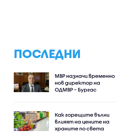
ъже са
„Днес трябваше да е
Най-малко 21 ж
 центъра
денят на сватбата
и десетки ранен
ни“: Близки на
нови масирани 
е жена
загиналата в
в Украйна
катастрофа Даяна
искат арест за
шофьор на тир
ПОСЛЕДНИ
МВР назначи временно
нов директор на
ОДМВР – Бургас
Как горещите вълни
влияят на цените на
храните по света