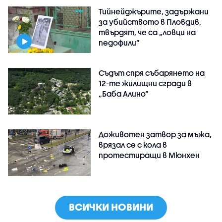
Тийнейджърите, задържани
за убийството в Пловдив,
твърдят, че са „ловци на
педофили”
Съдът спря събарянето на
12-те жилищни сгради в
„Баба Алино“
Доживотен затвор за мъжа,
врязал се с кола в
протестиращи в Мюнхен
ВСИЧКИ НОВИНИ