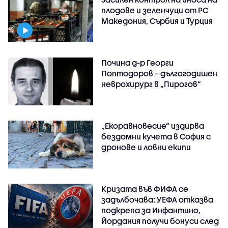
плодове и зеленчуци от РС
Македония, Сърбия и Турция
Почина д-р Георги
Поптодоров – дългогодишен
неврохирург в „Пирогов“
„Екоравновесие“ издирва
бездомни кучета в София с
дронове и ловни екипи
Кризата във ФИФА се
задълбочава: УЕФА отказва
подкрепа за Инфантино,
Йордания получи бонуси след