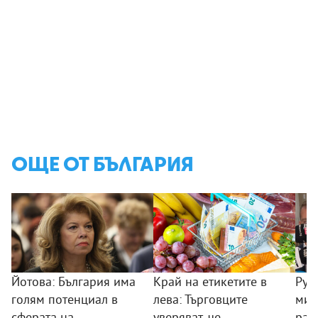
ОЩЕ ОТ БЪЛГАРИЯ
Йотова: България има
Край на етикетите в
Рум
голям потенциал в
лева: Търговците
мин
сферата на
уверяват, че
раб