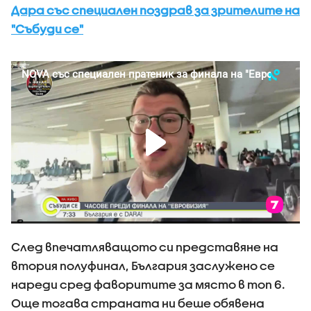
Дара със специален поздрав за зрителите на
"Събуди се"
След впечатляващото си представяне на
втория полуфинал, България заслужено се
нареди сред фаворитите за място в топ 6.
Още тогава страната ни беше обявена