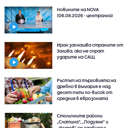
Новините на NOVA
(06.08.2026 - централна)
Иран заплашва страните от
Залива, ако не спрат
ударите на САЩ
Ръстът на търговията на
дребно в България е над
десет пъти по-висок от
средния в еврозоната
Столичните райони
„Слатина“, „Подуяне“ и
„Изгрев“ се сдобиха с