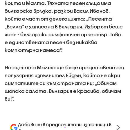
които и Малта. Тяхната песен също има
българска връзка, разкри Васил Иванов,
който е част от делегацията: „Песента
„Белла“ е записана в България. Изборът беше
ясен - български симфоничен оркестър. Това
е единствената песен без никаква
компютърна намеса“.
На сцената Малта ще бъде представена от
популярния изпълнител Ейдън, който не скри
симпатиите си към страната ни: „Обичам
шопска салата. България е красива, обичам
ви!“.
Добави ни в предпочитани източници в