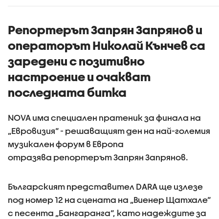
ограничи
споделянето в
приложения на
Репортерът Запрян Запрянов и
информация къде
операторът Николай Кънчев са
има проверки на
пътя
заредени с позитивно
настроение и очакват
последната битка
NOVA има специален пратеник за финала на
„Евровизия“ - решаващият ден на най-големия
музикален форум в Европа
отразява репортерът Запрян Запрянов.
Българският представител DARA ще излезе
под номер 12 на сцената на „Виенер Щатхале“
с песента „Бангаранга“, като надеждите за