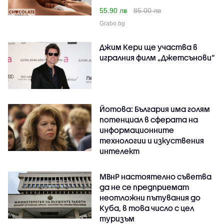
55.90 лв
85.00 лв
Grabo.bg
Джим Кери ще участва в
игралния филм „Джетсънови“
Йотова: България има голям
потенциал в сферата на
информационните
технологии и изкуствения
интелект
МВнР настоятелно съветва
да не се предприемат
неотложни пътувания до
Куба, в това число с цел
туризъм