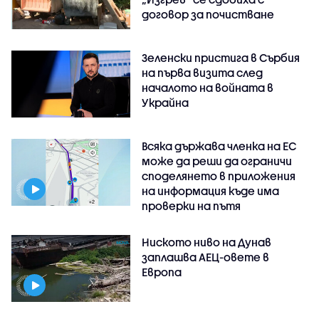
договор за почистване
Зеленски пристига в Сърбия
на първа визита след
началото на войната в
Украйна
Всяка държава членка на ЕС
може да реши да ограничи
споделянето в приложения
на информация къде има
проверки на пътя
Ниското ниво на Дунав
заплашва АЕЦ-овете в
Европа