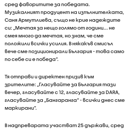
сред фаворитите за победата.
Музикалният продуцент на изпълнителката,
Саня Армутлиева, също не крие надеждите
си: „Мечтая за нещо голямо от години... не
смея много да мечтая, но знам, че сме
положили всички усилия. В някакъв смисъл
вече сме позиционирали България - това само
по себе си е победа“.
Тя отправи и директен призив към
зрителите: „Гласувайте за България тази
вечер, гласувайте с 12, гласувайте за DARA,
гласувайте за „Бангаранга“ - всички днес сме
маркирани“.
В надпреварата участват 25 държави, сред