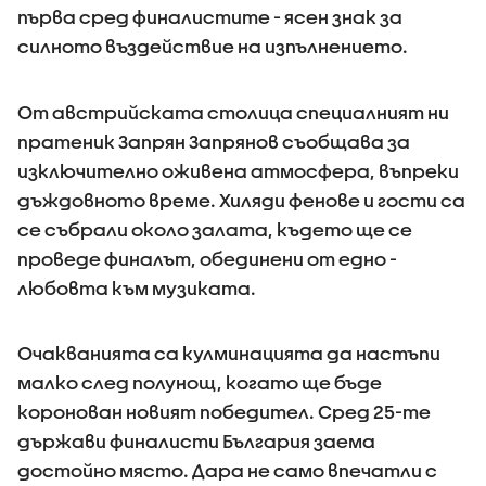
първа сред финалистите - ясен знак за
силното въздействие на изпълнението.
От австрийската столица специалният ни
пратеник Запрян Запрянов съобщава за
изключително оживена атмосфера, въпреки
дъждовното време. Хиляди фенове и гости са
се събрали около залата, където ще се
проведе финалът, обединени от едно -
любовта към музиката.
Очакванията са кулминацията да настъпи
малко след полунощ, когато ще бъде
коронован новият победител. Сред 25-те
държави финалисти България заема
достойно място. Дара не само впечатли с