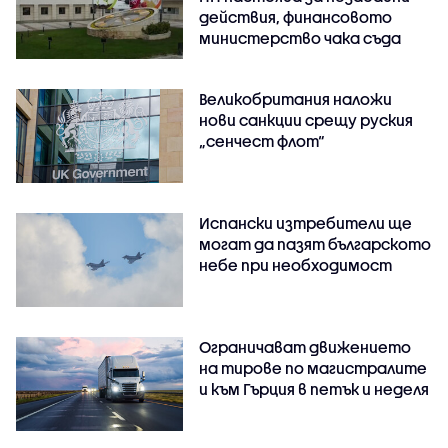
действия, финансовото
министерство чака съда
Великобритания наложи
нови санкции срещу руския
„сенчест флот“
Испански изтребители ще
могат да пазят българското
небе при необходимост
Ограничават движението
на тирове по магистралите
и към Гърция в петък и неделя