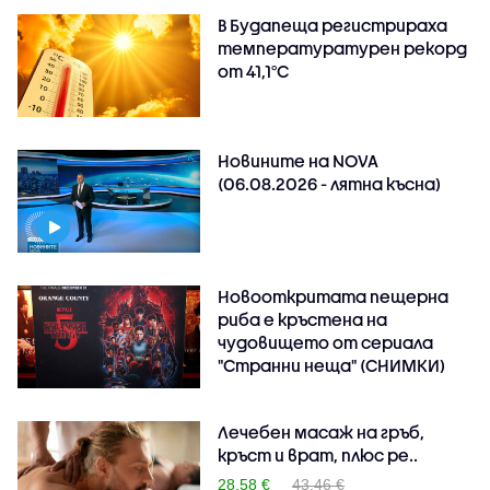
В Будапеща регистрираха
температуратурен рекорд
от 41,1°C
Новините на NOVA
(06.08.2026 - лятна късна)
Новооткритата пещерна
риба е кръстена на
чудовището от сериала
"Странни неща" (СНИМКИ)
Лечебен масаж на гръб,
кръст и врат, плюс ре..
28.58 €
43.46 €