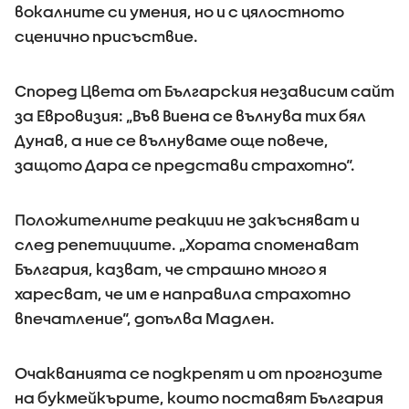
вокалните си умения, но и с цялостното
сценично присъствие.
Според Цвета от Българския независим сайт
за Евровизия: „Във Виена се вълнува тих бял
Дунав, а ние се вълнуваме още повече,
защото Дара се представи страхотно“.
Положителните реакции не закъсняват и
след репетициите. „Хората споменават
България, казват, че страшно много я
харесват, че им е направила страхотно
впечатление“, допълва Мадлен.
Очакванията се подкрепят и от прогнозите
на букмейкърите, които поставят България