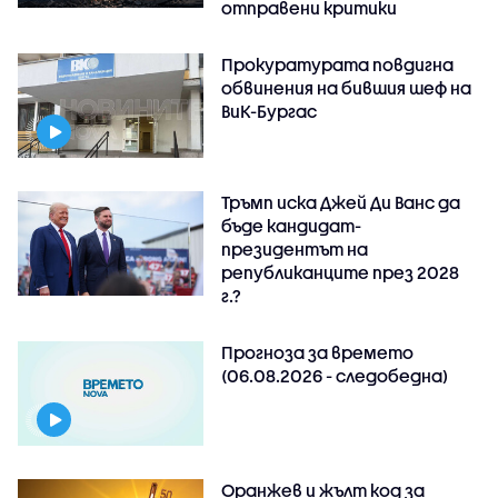
отправени критики
Прокуратурата повдигна
обвинения на бившия шеф на
ВиК-Бургас
Тръмп иска Джей Ди Ванс да
бъде кандидат-
президентът на
републиканците през 2028
г.?
Прогноза за времето
(06.08.2026 - следобедна)
Оранжев и жълт код за