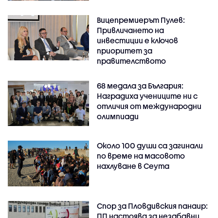
Вицепремиерът Пулев:
Привличането на
инвестиции е ключов
приоритет за
правителството
68 медала за България:
Наградиха учениците ни с
отличия от международни
олимпиади
Около 100 души са загинали
по време на масовото
нахлуване в Сеута
Спор за Пловдивския панаир:
ПП настоява за незабавни