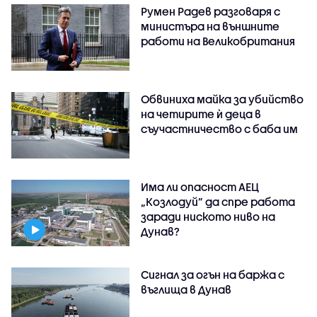
Румен Радев разговаря с
министъра на външните
работи на Великобритания
Обвиниха майка за убийство
на четирите ѝ деца в
съучастничество с баба им
Има ли опасност АЕЦ
„Козлодуй” да спре работа
заради ниското ниво на
Дунав?
Сигнал за огън на баржа с
въглища в Дунав