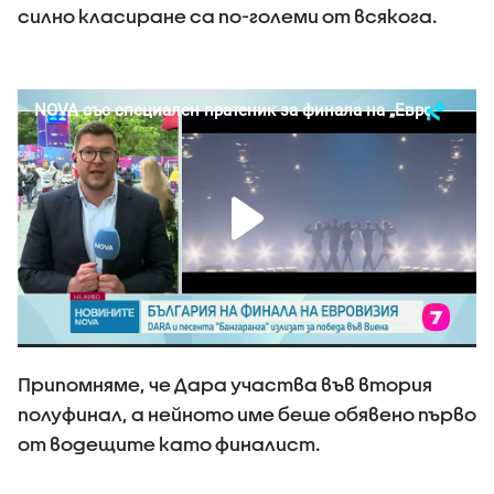
силно класиране са по-големи от всякога.
Припомняме, че Дара участва във втория
полуфинал, а нейното име беше обявено първо
от водещите като финалист.