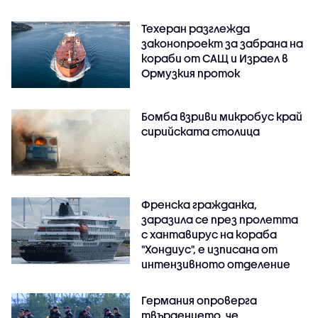
Техеран разглежда
законопроект за забрана на
кораби от САЩ и Израел в
Ормузкия проток
Бомба взриви микробус край
сирийската столица
Френска гражданка,
заразила се през пролетта
с хантавирус на кораба
"Хондиус", е изписана от
интензивното отделение
Германия опроверга
твърдението, че