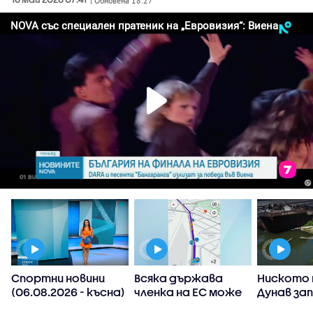
| Обновена 18:27
Спортни новини
Всяка държава
Ниското 
(06.08.2026 - късна)
членка на ЕС може
Дунав за
а
да реши да
АЕЦ-овет