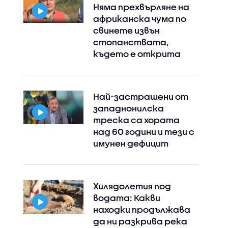
Няма прехвърляне на
африканска чума по
свинете извън
стопанствата,
където е открита
Най-застрашени от
западнонилска
треска са хората
над 60 години и тези с
имунен дефицит
Хилядолетия под
водата: Какви
находки продължава
да ни разкрива река