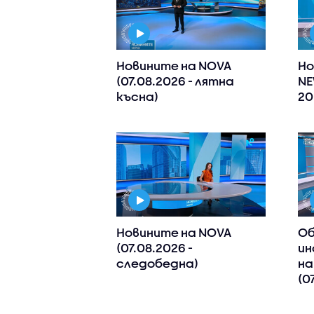
Новините на NOVA
Но
(07.08.2026 - лятна
NE
късна)
20
Новините на NOVA
Об
(07.08.2026 -
ин
следобедна)
на
(0