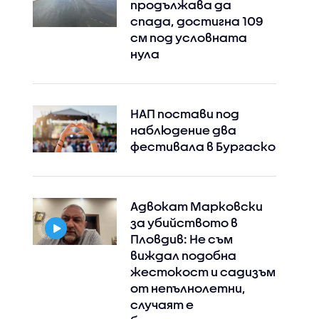
продължава да
спада, достигна 109
см под условната
нула
НАП постави под
наблюдение два
фестивала в Бургаско
Адвокат Марковски
за убийството в
Пловдив: Не съм
виждал подобна
жестокост и садизъм
от непълнолетни,
случаят е