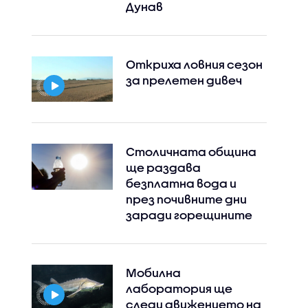
Дунав
Откриха ловния сезон
за прелетен дивеч
Столичната община
ще раздава
безплатна вода и
през почивните дни
заради горещините
Мобилна
лаборатория ще
следи движението на