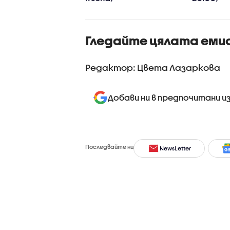
Гледайте цялата еми
Редактор: Цвета Лазаркова
Добави ни в предпочитани и
Последвайте ни
NewsLetter