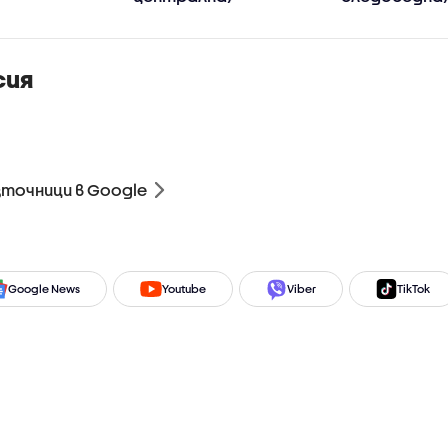
сия
зточници в Google
Google News
Youtube
Viber
TikTok