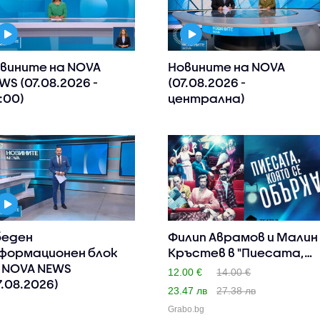
вините на NOVA
Новините на NOVA
WS (07.08.2026 -
(07.08.2026 -
:00)
централна)
еден
Филип Аврамов и Малин
формационен блок
Кръстев в "Пиесата,
 NOVA NEWS
ко..
12.00 €
14.00 €
7.08.2026)
23.47 лв
27.38 лв
Grabo.bg