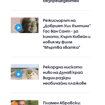
безпрецедентен
Режисьорът на
„Добрият Уил Хънтинг“
Гас Ван Сант - за
киното, Кърт Кобейн и
новия му филм
"Мъртва хватка"
Рекордно ниското
ниво на Дунав край
Видин разкри
необичайни плажове
Пламен Абровски: