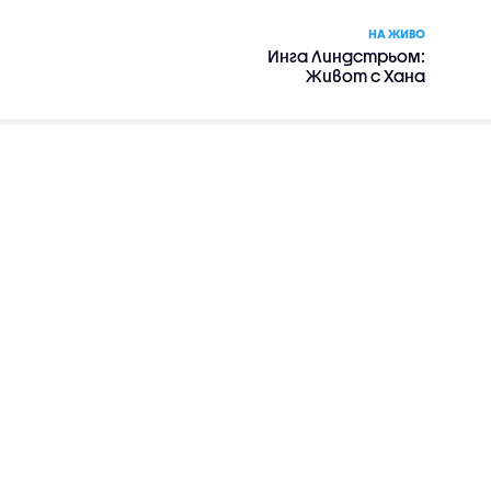
НА ЖИВО
Инга Линдстрьом:
Живот с Хана