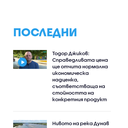
(07.08.2026)
ПОСЛЕДНИ
Тодор Джиков:
Справедливата цена
ще отчита нормална
икономическа
надценка,
Instagram
Facebook
съответстваща на
стойността на
конкретния продукт
Нивото на река Дунав