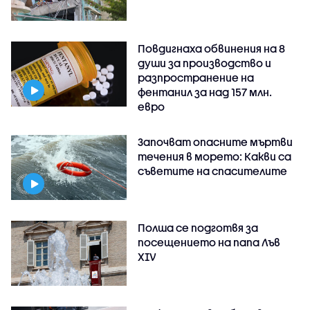
Повдигнаха обвинения на 8
души за производство и
разпространение на
фентанил за над 157 млн.
евро
Започват опасните мъртви
течения в морето: Какви са
съветите на спасителите
Полша се подготвя за
посещението на папа Лъв
XIV