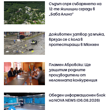
Съдът спря събарянето на
12-те жилищни сгради в
„Баба Алино“
Доживотен затвор за мъжа,
врязал се с кола в
протестиращи в Мюнхен
Пламен Абровски: Ще
защитим родните
производители от
нелоялната конкуренция
Обеден информационен блок
на NOVA NEWS (06.08.2026)