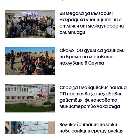
68 медала за България:
Наградиха учениците ни с
отличия от международни
олимпиади
Около 100 души са загинали
по време на масовото
нахлуване в Сеута
Спор за Пловдивския панаир:
ПП настоява за незабавни
действия, финансовото
министерство чака съда
Великобритания наложи
нови санкции срещу руския