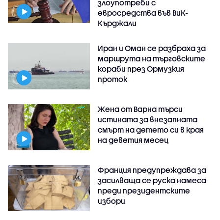
злоупотреби с
евросредства във ВиК-
Кърджали
Иран и Оман се разбраха за
маршрута на търговските
кораби през Ормузкия
проток
Жена от Варна търси
истината за внезапната
смърт на детето си в края
на деветия месец
Франция предупреждава за
засилваща се руска намеса
преди президентските
избори