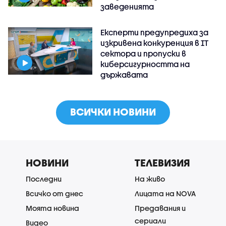
заведенията
Експерти предупредиха за
изкривена конкуренция в IT
сектора и пропуски в
киберсигурността на
държавата
ВСИЧКИ НОВИНИ
НОВИНИ
ТЕЛЕВИЗИЯ
Последни
На живо
Всичко от днес
Лицата на NOVA
Моята новина
Предавания и
сериали
Видео