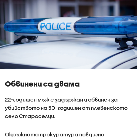
Обвинени са двама
22-годишен мъж е задържан и обвинен за
убийството на 50-годишен от плевенското
село Староселци.
Окръжната прокуратура повдигна