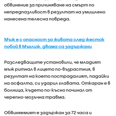
обвинение за причиняване на смърт по
непредпазливост в резултат на умишлено
нанесена телесна повреда.
Мъж е с опасност за живота след жесток
побой в Мъглиж, двама са задържани
Разследващите установили, че младият
мъж ритнал в лицето по-възрастния, в
резултат на което пострадалият, падайки
на асфалта, си ударил главата. Откаран е в
болница, където по-късно починал от
черепно-мозъчна травма.
Обвиняемият е задържан за 72 часа и