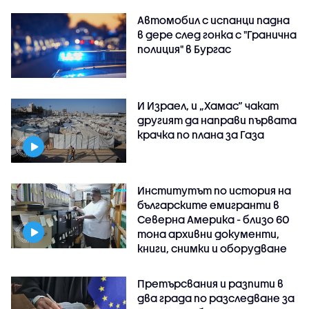
Автомобил с испанци падна
в дере след гонка с "Гранична
полиция" в Бургас
И Израел, и „Хамас“ чакат
другият да направи първата
крачка по плана за Газа
Институтът по история на
българските емигранти в
Северна Америка - близо 60
тона архивни документи,
книги, снимки и оборудване
Претърсвания и разпити в
два града по разследване за