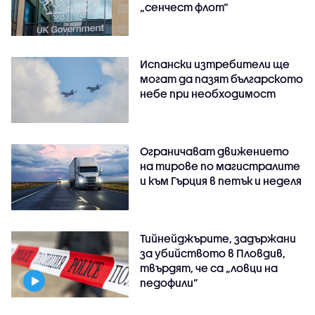
„сенчест флот“
Испански изтребители ще
могат да пазят българското
небе при необходимост
Ограничават движението
на тирове по магистралите
и към Гърция в петък и неделя
Тийнейджърите, задържани
за убийството в Пловдив,
твърдят, че са „ловци на
педофили”