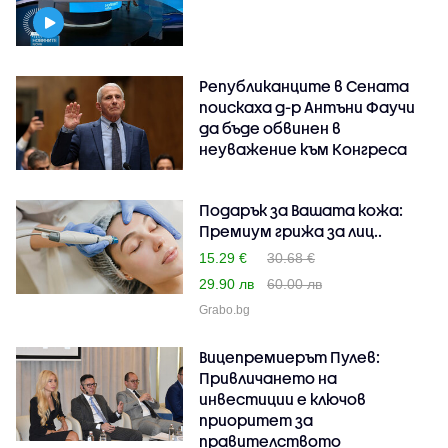
Републиканците в Сената
поискаха д-р Антъни Фаучи
да бъде обвинен в
неуважение към Конгреса
Подарък за Вашата кожа:
Премиум грижа за лиц..
15.29 €
30.68 €
29.90 лв
60.00 лв
Grabo.bg
Вицепремиерът Пулев:
Привличането на
инвестиции е ключов
приоритет за
правителството