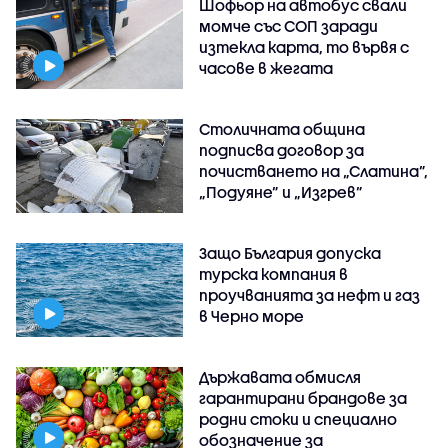
Шофьор на автобус свали
момче със СОП заради
изтекла карта, то вървя с
часове в жегата
Столичната община
подписва договор за
почистването на „Слатина”,
„Подуяне” и „Изгрев”
Защо България допуска
турска компания в
проучванията за нефт и газ
в Черно море
Държавата обмисля
гарантирани брандове за
родни стоки и специално
обозначение за