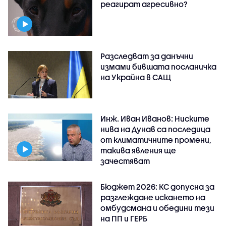
реагират агресивно?
Разследват за данъчни
измами бившата посланичка
на Украйна в САЩ
Инж. Иван Иванов: Ниските
нива на Дунав са последица
от климатичните промени,
такива явления ще
зачестяват
Бюджет 2026: КС допусна за
разглеждане искането на
омбудсмана и обедини тези
на ПП и ГЕРБ