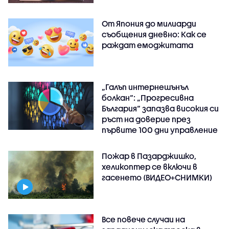
От Япония до милиарди
съобщения дневно: Как се
раждат емоджитата
„Галъп интернешънъл
болкан“: „Прогресивна
България“ запазва високия си
ръст на доверие през
първите 100 дни управление
Пожар в Пазарджишко,
хеликоптер се включи в
гасенето (ВИДЕО+СНИМКИ)
Все повече случаи на