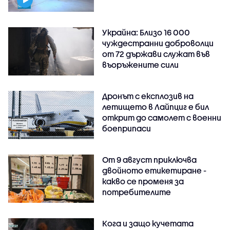
Украйна: Близо 16 000
чуждестранни доброволци
от 72 държави служат във
въоръжените сили
Дронът с експлозив на
летището в Лайпциг е бил
открит до самолет с военни
боеприпаси
От 9 август приключва
двойното етикетиране -
какво се променя за
потребителите
Кога и защо кучетата