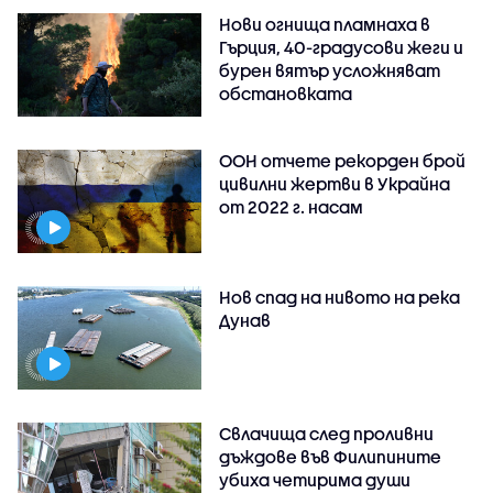
Нови огнища пламнаха в
Гърция, 40-градусови жеги и
бурен вятър усложняват
обстановката
ООН отчете рекорден брой
цивилни жертви в Украйна
от 2022 г. насам
Нов спад на нивото на река
Дунав
Свлачища след проливни
дъждове във Филипините
убиха четирима души