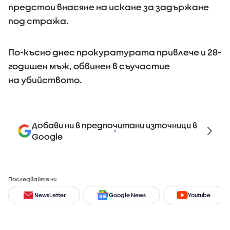
предстои внасяне на искане за задържане
под стража.
По-късно днес прокуратурата привлече и 28-
годишен мъж, обвинен в съучастие
на убийството.
Добави ни в предпочитани източници в
Google
Последвайте ни
NewsLetter
Google News
Youtube