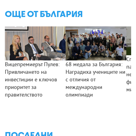
ОЩЕ ОТ БЪЛГАРИЯ
Спо
Вицепремиерът Пулев:
68 медала за България:
пан
Привличането на
Наградиха учениците ни
нез
инвестиции е ключов
с отличия от
фин
приоритет за
международни
мин
правителството
олимпиади
ПОСЛЕДНИ