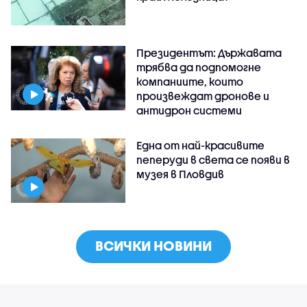
Президентът: Държавата
трябва да подпомогне
компаниите, които
произвеждат дронове и
антидрон системи
Една от най-красивите
пеперуди в света се появи в
музея в Пловдив
ВСИЧКИ НОВИНИ