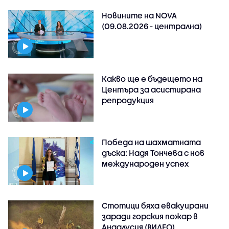
Новините на NOVA
(09.08.2026 - централна)
Какво ще е бъдещето на
Центъра за асистирана
репродукция
Победа на шахматната
дъска: Надя Тончева с нов
международен успех
Стотици бяха евакуирани
заради горския пожар в
Андалусия (ВИДЕО)