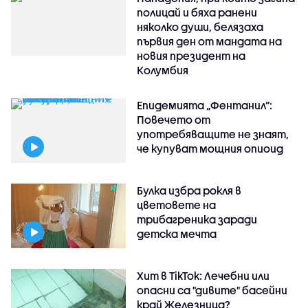
полицай и бяха ранени
няколко души, белязаха
първия ден от мандата на
новия президент на
Колумбия
Епидемията „Фентанил”:
Повечето от
употребяващите не знаят,
че купуват мощния опиоид
Булка избра рокля в
цветовете на
трибагреника заради
детска мечта
Хит в TikTok: Лечебни или
опасни са "дивите" басейни
край Железница?