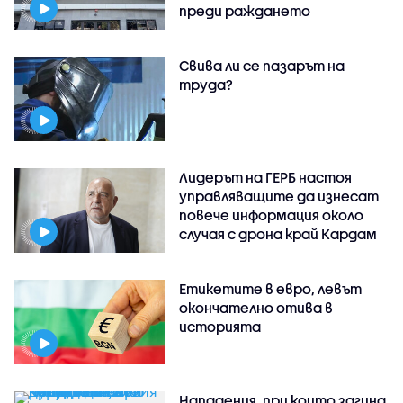
преди раждането
Свива ли се пазарът на
труда?
Лидерът на ГЕРБ настоя
управляващите да изнесат
повече информация около
случая с дрона край Кардам
Етикетите в евро, левът
окончателно отива в
историята
Нападения, при които загина