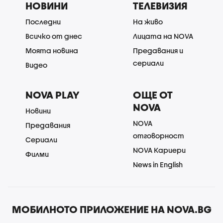
НОВИНИ
ТЕЛЕВИЗИЯ
Последни
На живо
Всичко от днес
Лицата на NOVA
Моята новина
Предавания и
сериали
Видео
NOVA PLAY
ОЩЕ ОТ
NOVA
Новини
NOVA
Предавания
отговорност
Сериали
NOVA Кариери
Филми
News in English
МОБИЛНОТО ПРИЛОЖЕНИЕ НА NOVA.BG