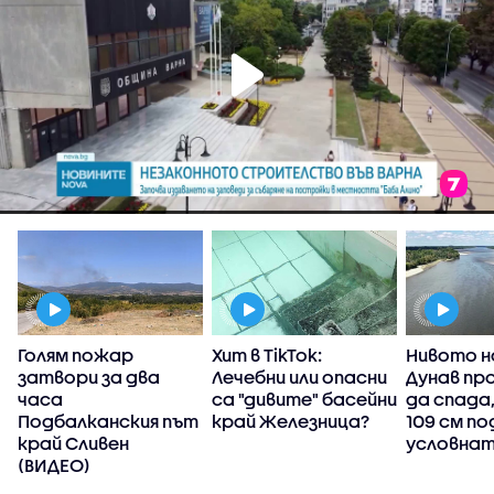
Голям пожар
Хит в TikTok:
Нивото н
затвори за два
Лечебни или опасни
Дунав пр
часа
са "дивите" басейни
да спада
Подбалканския път
край Железница?
109 см по
край Сливен
условнат
(ВИДЕО)