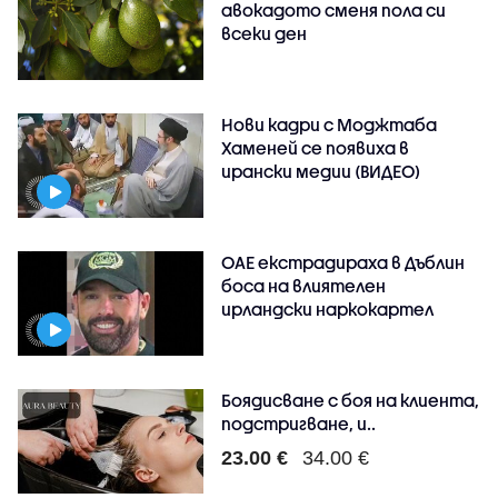
авокадото сменя пола си
всеки ден
Нови кадри с Моджтаба
Хаменей се появиха в
ирански медии (ВИДЕО)
ОАЕ екстрадираха в Дъблин
боса на влиятелен
ирландски наркокартел
Боядисване с боя на клиента,
подстригване, и..
23.00 €
34.00 €