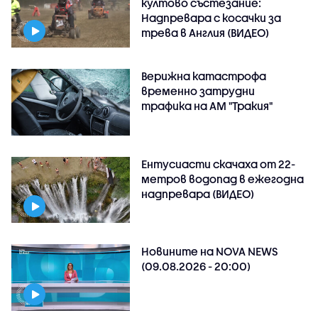
култово състезание:
Надпревара с косачки за
трева в Англия (ВИДЕО)
Верижна катастрофа
временно затрудни
трафика на АМ "Тракия"
Ентусиасти скачаха от 22-
метров водопад в ежегодна
надпревара (ВИДЕО)
Новините на NOVA NEWS
(09.08.2026 - 20:00)