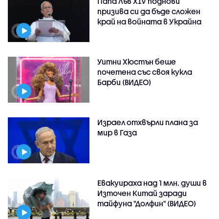
Папа Лъв XIV поднови
призива си да бъде сложен
край на войната в Украйна
Уитни Хюстън беше
почетена със своя кукла
Барби (ВИДЕО)
Израел отхвърли плана за
мир в Газа
Евакуираха над 1 млн. души в
Източен Китай заради
тайфуна "Долфин" (ВИДЕО)