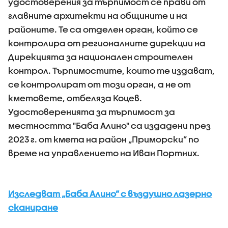
удостоверения за търпимост се прави от
главните архитекти на общините и на
районите. Те са отделен орган, който се
контролира от регионалните дирекции на
Дирекцията за национален строителен
контрол. Търпимостите, които те издават,
се контролират от този орган, а не от
кметовете, отбеляза Коцев.
Удостоверенията за търпимост за
местността "Баба Алино" са издадени през
2023 г. от кмета на район „Приморски” по
време на управлението на Иван Портних.
Изследват „Баба Алино” с въздушно лазерно
сканиране