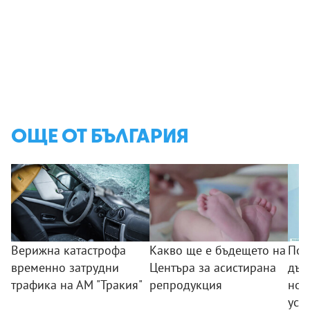
ОЩЕ ОТ БЪЛГАРИЯ
Верижна катастрофа
Какво ще е бъдещето на
Поб
временно затрудни
Центъра за асистирана
дъс
трафика на АМ "Тракия"
репродукция
нов
усп