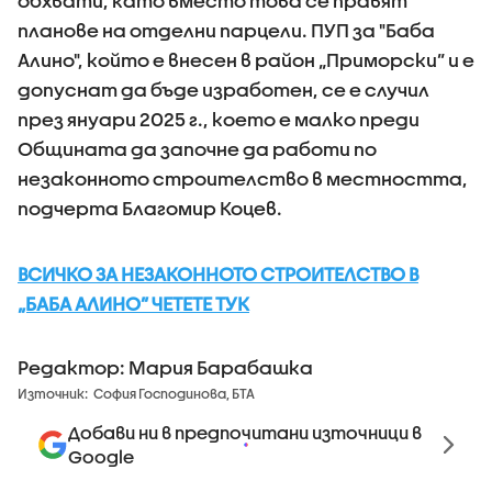
обхвати, като вместо това се правят
планове на отделни парцели. ПУП за "Баба
Алино", който е внесен в район „Приморски” и е
допуснат да бъде изработен, се е случил
през януари 2025 г., което е малко преди
Общината да започне да работи по
незаконното строителство в местността,
подчерта Благомир Коцев.
ВСИЧКО ЗА НЕЗАКОННОТО СТРОИТЕЛСТВО В
„БАБА АЛИНО” ЧЕТЕТЕ ТУК
Редактор: Мария Барабашка
Източник:
София Господинова, БТА
Добави ни в предпочитани източници в
Google