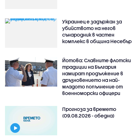
Украинец е задържан за
убийството на негов
сънародник в частен
комплекс в община Несебър
Йотова: Славните флотски
традиции на България
намират продължение в
дръзновението на най-
младото попълнение от
военноморски офицери
Прогноза за времето
(09.08.2026 - обедна)