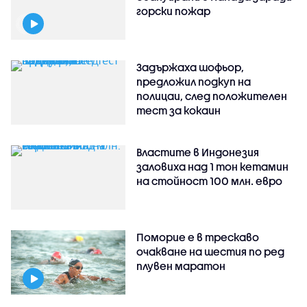
горски пожар
Задържаха шофьор,
предложил подкуп на
полицаи, след положителен
тест за кокаин
Властите в Индонезия
заловиха над 1 тон кетамин
на стойност 100 млн. евро
Поморие е в трескаво
очакване на шестия по ред
плувен маратон