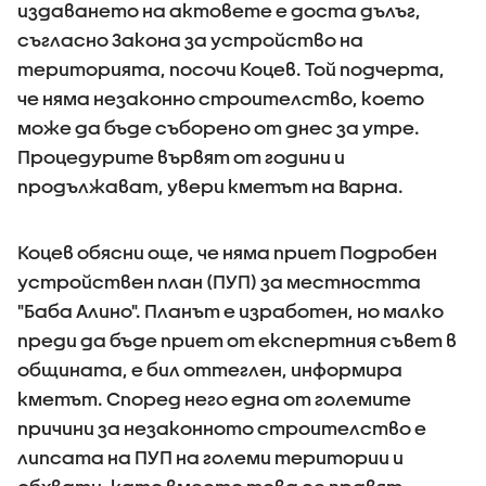
издаването на актовете е доста дълъг,
съгласно Закона за устройство на
територията, посочи Коцев. Той подчерта,
че няма незаконно строителство, което
може да бъде съборено от днес за утре.
Процедурите вървят от години и
продължават, увери кметът на Варна.
Коцев обясни още, че няма приет Подробен
устройствен план (ПУП) за местността
"Баба Алино". Планът е изработен, но малко
преди да бъде приет от експертния съвет в
общината, е бил оттеглен, информира
кметът. Според него една от големите
причини за незаконното строителство е
липсата на ПУП на големи територии и