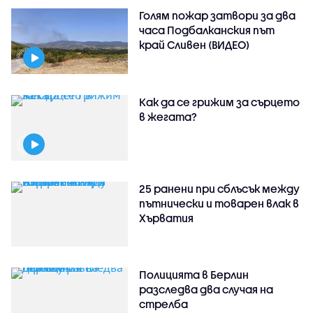
Голям пожар затвори за два
часа Подбалканския път
край Сливен (ВИДЕО)
Как да се грижим за сърцето
в жегата?
25 ранени при сблъсък между
пътнически и товарен влак в
Хърватия
Полицията в Берлин
разследва два случая на
стрелба