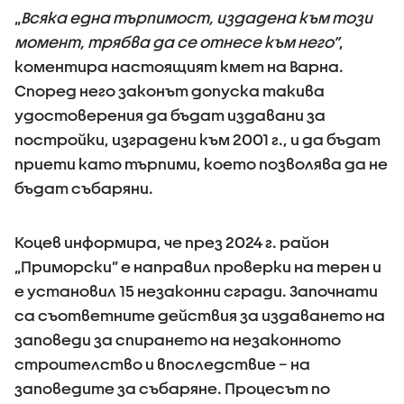
„
Всяка една търпимост, издадена към този
момент, трябва да се отнесе към него”
,
коментира настоящият кмет на Варна.
Според него законът допуска такива
удостоверения да бъдат издавани за
постройки, изградени към 2001 г., и да бъдат
приети като търпими, което позволява да не
бъдат събаряни.
Коцев информира, че през 2024 г. район
„Приморски” е направил проверки на терен и
е установил 15 незаконни сгради. Започнати
са съответните действия за издаването на
заповеди за спирането на незаконното
строителство и впоследствие – на
заповедите за събаряне. Процесът по