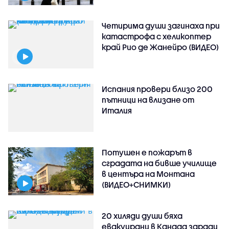
Четирима души загинаха при
катастрофа с хеликоптер
край Рио де Жанейро (ВИДЕО)
Испания провери близо 200
пътници на влизане от
Италия
Потушен е пожарът в
сградата на бивше училище
в центъра на Монтана
(ВИДЕО+СНИМКИ)
20 хиляди души бяха
евакуирани в Канада заради