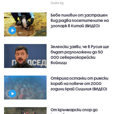
Grabo.bg
Бебе пингвин от застрашен
вид радва посетителите на
зоопарк в Китай (ВИДЕО)
Зеленски заяви, че в Русия ще
бъдат разположени до 50
000 севернокорейски
войници
Откриха останки от римски
кораб на повече от 2000
години край Сицилия (ВИДЕО)
От кръчмарски спор до