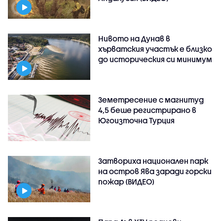
Нивото на Дунав в
хърватския участък е близко
до историческия си минимум
Земетресение с магнитуд
4,5 беше регистрирано в
Югоизточна Турция
Затвориха национален парк
на остров Ява заради горски
пожар (ВИДЕО)