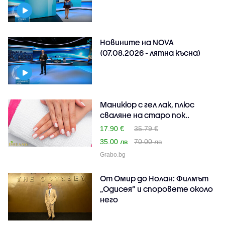
Новините на NOVA
(07.08.2026 - лятна късна)
Маникюр с гел лак, плюс
сваляне на старо пок..
17.90 €
35.79 €
35.00 лв
70.00 лв
Grabo.bg
От Омир до Нолан: Филмът
„Одисея” и споровете около
него