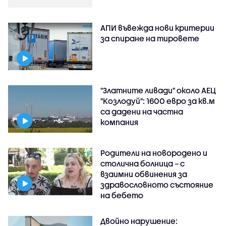
АПИ въвежда нови критерии
за спиране на тировете
"Златните ливади" около АЕЦ
"Козлодуй": 1600 евро за кв.м
са дадени на частна
компания
Родители на новородено и
столична болница – с
взаимни обвинения за
здравословното състояние
на бебето
Двойно нарушение: