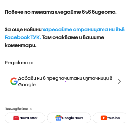
Повече по темата гледайте във видеото.
За още новини
харесайте страницата ни във
Facebook ТУК.
Там очакваме и вашите
коментари.
Редактор:
Добави ни в предпочитани източници в
Google
Последвайте ни
NewsLetter
Google News
Youtube