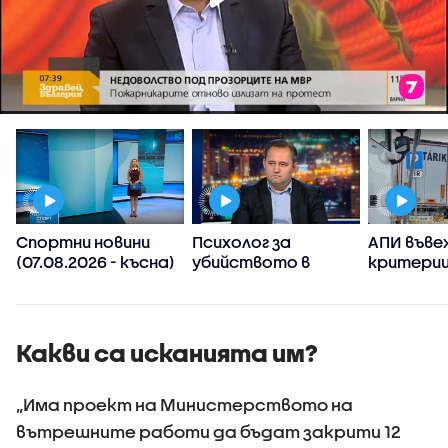
Спортни новини
Психолог за
АПИ въве
(07.08.2026 - късна)
убийството в
критерии
Пловдив:
спиране 
Възрастните
тировет
дадохме
примерите за
Какви са исканията им?
агресивно
поведение
„Има проект на Министерството на
вътрешните работи да бъдат закрити 12