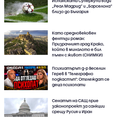
Испанската Суперкупа води
„Реал Мадрид“ и „Барселона“
близо до България
Като средновековен
фентъзи роман:
Призрачният град Крако,
който в миналото е бил
пълен с живот (СНИМКИ)
Психиатърът д-р Веселин
Герев в "Телеграфно
подкастът": Отглеждат се
деца психопати
Сенатът на САЩ прие
законопроект за санкции
срещу Русия и Иран