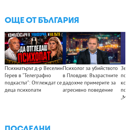
ОЩЕ ОТ БЪЛГАРИЯ
Психиатърът д-р Веселин
Психолог за убийството
Зем
Герев в "Телеграфно
в Пловдив: Възрастните
пои
подкастът": Отглеждат се
дадохме примерите за
ком
деца психопати
агресивно поведение
под
„Мл
ПОСЛЕДНИ