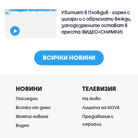
Убитият в Пловдив - горен с
цигари и с обръснати вежди,
заподозрените остават в
ареста (ВИДЕО+СНИМКИ)
ВСИЧКИ НОВИНИ
НОВИНИ
ТЕЛЕВИЗИЯ
Последни
На живо
Всичко от днес
Лицата на NOVA
Моята новина
Предавания и
сериали
Видео