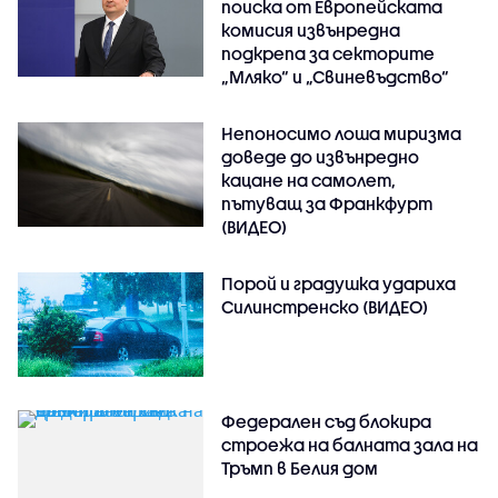
поиска от Европейската
комисия извънредна
подкрепа за секторите
„Мляко“ и „Свиневъдство“
Непоносимо лоша миризма
доведе до извънредно
кацане на самолет,
пътуващ за Франкфурт
(ВИДЕО)
Порой и градушка удариха
Силинстренско (ВИДЕО)
Федерален съд блокира
строежа на балната зала на
Тръмп в Белия дом