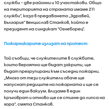
служби – две районни и 10 участакови. Общо
на територията на страната имаме 211
служби”, каза в предаването „Здравей,
България” Венцислав Станков, който е
президент на синдикат "Огнеборец".
Пожарникарите излизат на протест
Той съобщи, че служителите в службите,
които вероятно ще бъдат закрити, ще
бъдат прегрупирани към съседни пожарни.
„Много от тези служители обаче ще
напуснат редиците на пожарната и ще се
получи един вакуум. Влизаме в един
кръговрат и отново ще се стигне до липса на
хора”, смята Станков.