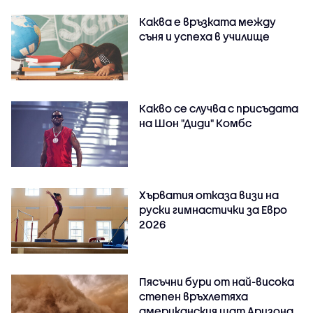
Каква е връзката между
съня и успеха в училище
Какво се случва с присъдата
на Шон "Диди" Комбс
Хърватия отказа визи на
руски гимнастички за Евро
2026
Пясъчни бури от най-висока
степен връхлетяха
американския щат Аризона