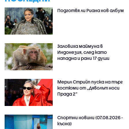
Подготвя ли Риана нов албум
Заловиха маймуна в
Индонезия, след като
нападна и рани 17 души
Мерил Стрийп пуска на търг
костюми от „Дяволът носи
Прада 2“
Спортни новини (07.08.2026 -
късна)