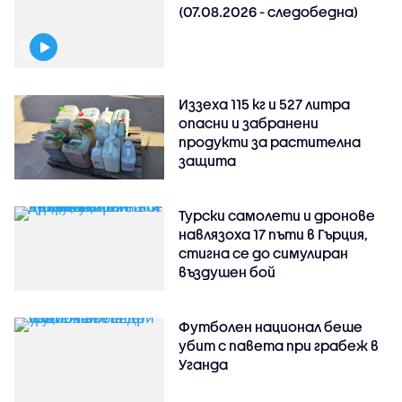
(07.08.2026 - следобедна)
Иззеха 115 кг и 527 литра
опасни и забранени
продукти за растителна
защита
Турски самолети и дронове
навлязоха 17 пъти в Гърция,
стигна се до симулиран
въздушен бой
Футболен национал беше
убит с павета при грабеж в
Уганда