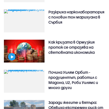
Разкриха нарколаборатория
с половин тон марихуана в
Сърбия
Как кризата в Ормузкия
проток се отразява на
световната икономика
Почина Уилям Орбит -
продуцентът, работил с
Мадона, U2, Роби Уилямс и
много други
Заради жегите и вятъра:
Обявиха екстремен риск от