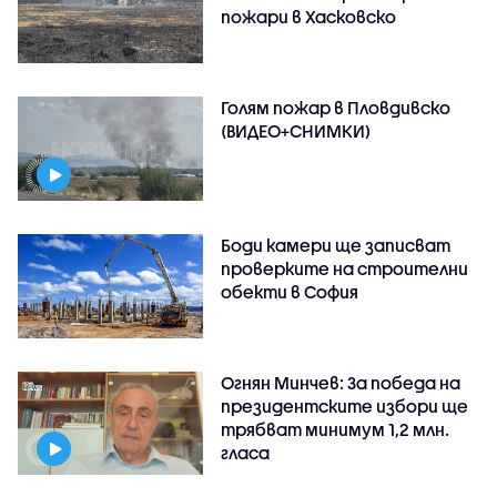
пожари в Хасковско
Голям пожар в Пловдивско
(ВИДЕО+СНИМКИ)
Боди камери ще записват
проверките на строителни
обекти в София
Огнян Минчев: За победа на
президентските избори ще
трябват минимум 1,2 млн.
гласа