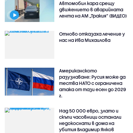
Автомобил кара срещу
движението в аварийната
лента на АМ „Тракия” (ВИДЕО)
Отново отказаха лечение у
нас на Ива Михаилова
Американското
разузнаване: Русия може да
тества НАТО с ограничена
атака от тази есен до 2029
г.
Над 50 000 евро, злато и
скъпи часовници останали
недокоснати в дома на
убития Владимир Янков