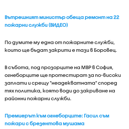
Вътрешният министър обеща ремонт на 22
пожарни служби (ВИДЕО)
По думите му една от пожарните служби,
които ще бъдат закрити е тази в Боровец.
В събота, под прозорците на МВР в София,
огнеборците ще протестират за по-високи
заплати и срещу "неадекватната" според
тях политика, която води до закриване на
районни пожарни служби.
Премиерът към огнеборците: Гасил съм
пожари с брезентова мушама