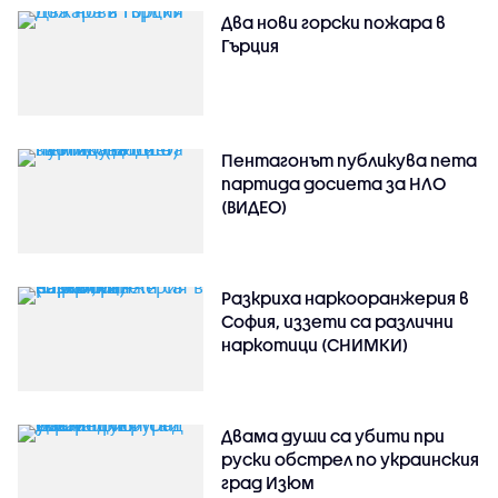
Два нови горски пожара в
Гърция
Пентагонът публикува пета
партида досиета за НЛО
(ВИДЕО)
Разкриха наркооранжерия в
София, иззети са различни
наркотици (СНИМКИ)
Двама души са убити при
руски обстрeл по украинския
град Изюм