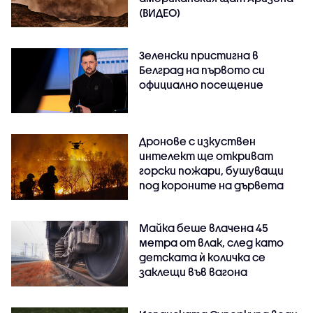
(ВИДЕО)
Зеленски пристигна в
Белград на първото си
официално посещение
Дронове с изкуствен
интелект ще откриват
горски пожари, бушуващи
под короните на дървета
Майка беше влачена 45
метра от влак, след като
детската ѝ количка се
заклещи във вагона