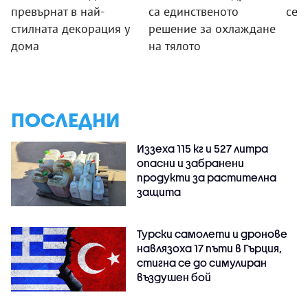
превърнат в най-
са единственото
се 
стилната декорация у
решение за охлаждане
дома
на тялото
ПОСЛЕДНИ
Иззеха 115 кг и 527 литра
опасни и забранени
продукти за растителна
защита
Турски самолети и дронове
навлязоха 17 пъти в Гърция,
стигна се до симулиран
въздушен бой