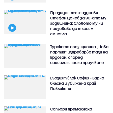
Президентът поздрави
Стефан Цанев за 90-ата му
годишнина: Словото му ни
призовава да търсим
смисъла
Турската опозиционна „Нова
партия“ изпреварва тази на
Ердоган, според
социологическо проучване
Бързият влак София - Варна
блъсна и уби жена край
Павликени
Сапьори премахнаха