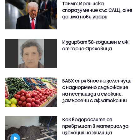
Тръмп: Иран иска
споразумение със САЩ, а не
да има нови удари
Издирват 58-годишен мъж
от Горна Оряховица
БАБХ спря внос на зеленчуци
с наднормено съдържание
на пестициди и смокини,
замърсени с афлатоксини
Как водораслите се
превръщат в материал за
изолация на жилища