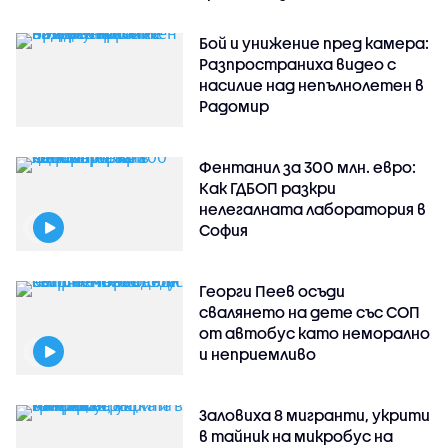
Бой и унижение пред камера:
Разпространиха видео с
насилие над непълнолетен в
Радомир
Фентанил за 300 млн. евро:
Как ГДБОП разкри
нелегалната лаборатория в
София
Георги Пеев осъди
свалянето на дете със СОП
от автобус като неморално
и неприемливо
Заловиха 8 мигранти, укрити
в тайник на микробус на