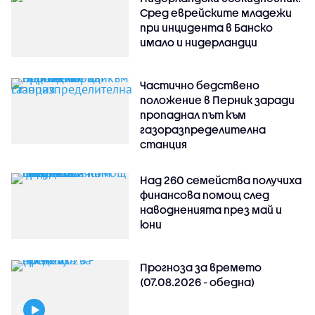
Сред еврейските младежи
при инцидента в Банско
имало и нидерландци
Частично бедствено
положение в Перник заради
пропаднал път към
газоразпределителна
станция
Над 260 семейства получиха
финансова помощ след
наводненията през май и
юни
Прогноза за времето
(07.08.2026 - обедна)