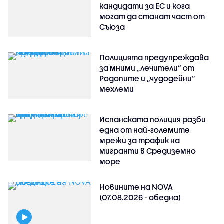
кандидати за ЕС и кога
могат да станат част от
Съюза
Полицията предупреждава
за мними „лечители“ от
Родопите и „чудодейни“
мехлеми
Испанската полиция разби
една от най-големите
мрежи за трафик на
мигранти в Средиземно
море
Новините на NOVA
(07.08.2026 - обедна)