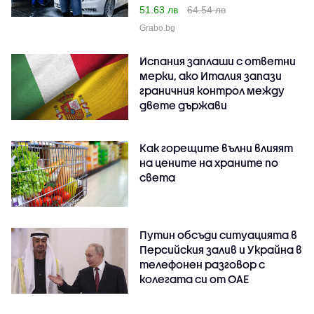
51.63 лв
64.54 лв
Grabo.bg
Испания заплаши с ответни
мерки, ако Италия запази
граничния контрол между
двете държави
Как горещите вълни влияят
на цените на храните по
света
Путин обсъди ситуацията в
Персийския залив и Украйна в
телефонен разговор с
колегата си от ОАЕ