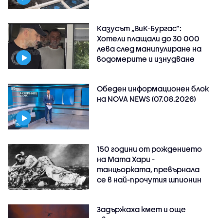
Казусът „ВиК-Бургас“:
Хотели плащали до 30 000
лева след манипулиране на
водомерите и изнудване
Обеден информационен блок
на NOVA NEWS (07.08.2026)
150 години от рождението
на Мата Хари -
танцьорката, превърнала
се в най-прочутия шпионин
Задържаха кмет и още