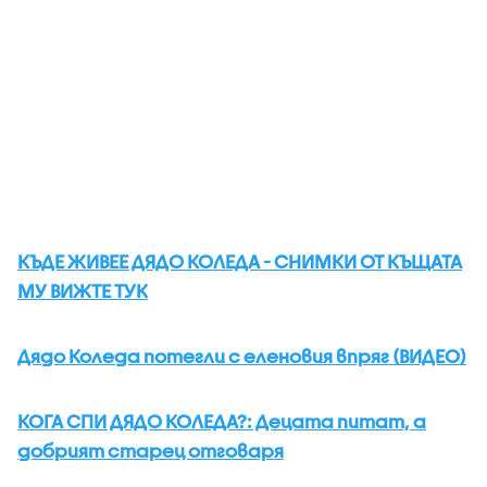
КЪДЕ ЖИВЕЕ ДЯДО КОЛЕДА - СНИМКИ ОТ КЪЩАТА
МУ ВИЖТЕ ТУК
Дядо Коледа потегли с еленовия впряг (ВИДЕО)
КОГА СПИ ДЯДО КОЛЕДА?: Децата питат, а
добрият старец отговаря