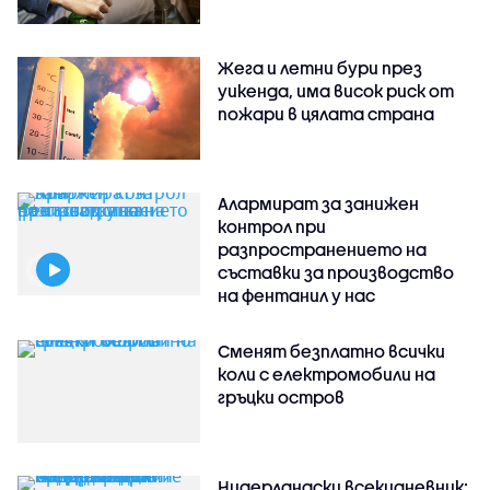
Жега и летни бури през
уикенда, има висок риск от
пожари в цялата страна
Алармират за занижен
контрол при
разпространението на
съставки за производство
на фентанил у нас
Сменят безплатно всички
коли с електромобили на
гръцки остров
Нидерландски всекидневник: