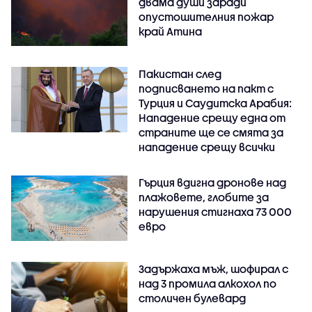
двама души заради
опустошителния пожар
край Атина
Пакистан след
подписването на пакт с
Турция и Саудитска Арабия:
Нападение срещу една от
страните ще се смята за
нападение срещу всички
Гърция вдигна дронове над
плажовете, глобите за
нарушения стигнаха 73 000
евро
Задържаха мъж, шофирал с
над 3 промила алкохол по
столичен булевард