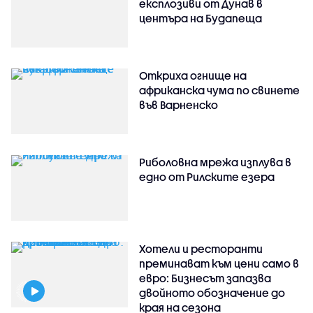
експлозиви от Дунав в
центъра на Будапеща
Откриха огнище на
африканска чума по свинете
във Варненско
Риболовна мрежа изплува в
едно от Рилските езера
Хотели и ресторанти
преминават към цени само в
евро: Бизнесът запазва
двойното обозначение до
края на сезона