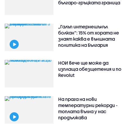
българо-гръцката граница
„Галъп интернешънъл
болкан“: 15% от хората не
знаят каква е външната
политика на България
НОИ вече ще може да
изплаща обезщетения и по
Revolut
На прага на нови
температурни рекорди -
топлата вълна у нас
продължава