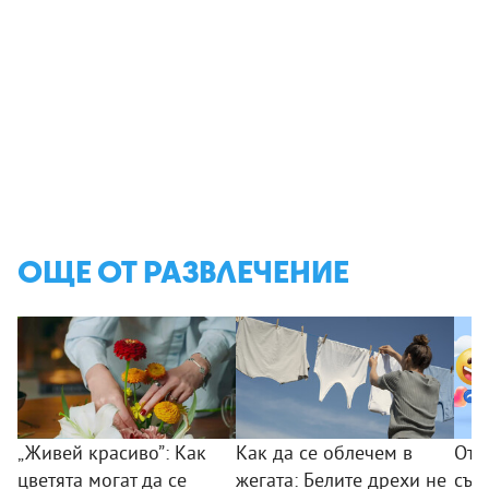
ОЩЕ ОТ РАЗВЛЕЧЕНИЕ
„Живей красиво”: Как
Как да се облечем в
От 
цветята могат да се
жегата: Белите дрехи не
съо