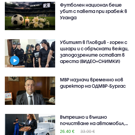
Футболен национал беше
убит с павета при грабеж в
Уганда
Убитият в Пловдив - горен с
цигари и с обръснати вежди,
заподозрените остават в
ареста (ВИДЕО+СНИМКИ)
МВР назначи временно нов
директор на ОДМВР-Бургас
Вътрешно и външно
почистване на автомобил,
п..
26.40 €
33.00 €