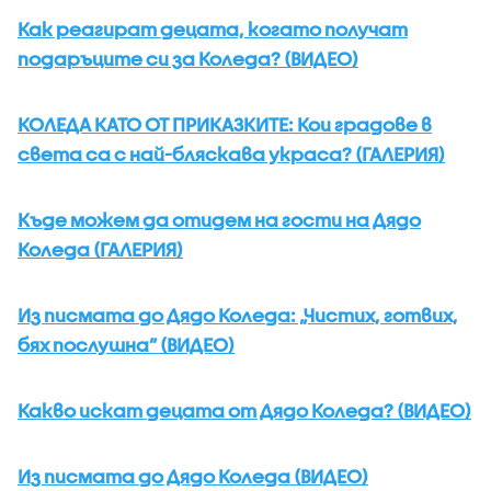
Как реагират децата, когато получат
подаръците си за Коледа? (ВИДЕО)
КОЛЕДА КАТО ОТ ПРИКАЗКИТЕ: Кои градове в
света са с най-бляскава украса? (ГАЛЕРИЯ)
Къде можем да отидем на гости на Дядо
Коледа (ГАЛЕРИЯ)
Из писмата до Дядо Коледа: „Чистих, готвих,
бях послушна” (ВИДЕО)
Какво искат децата от Дядо Коледа? (ВИДЕО)
Из писмата до Дядо Коледа (ВИДЕО)