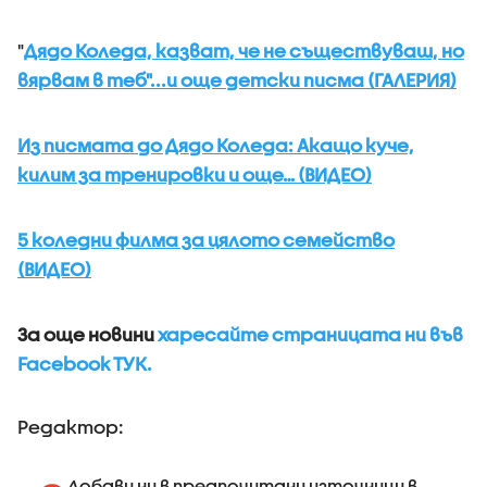
"
Дядо Коледа, казват, че не съществуваш, но
вярвам в теб"...и още детски писма (ГАЛЕРИЯ)
Из писмата до Дядо Коледа: Акащо куче,
килим за тренировки и още… (ВИДЕО)
5 коледни филма за цялото семейство
(ВИДЕО)
За още новини
харесайте страницата ни във
Facebook ТУК.
Редактор:
Добави ни в предпочитани източници в