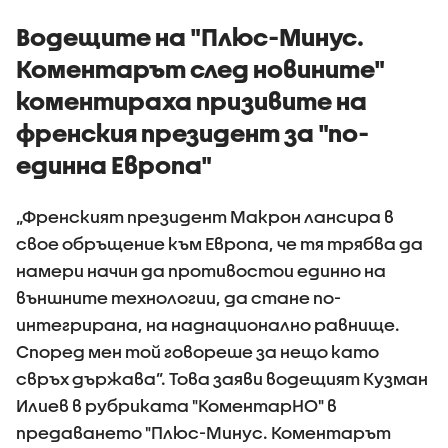
Водещите на "Плюс-Минус.
Коментарът след новините"
коментираха призивите на
френския президент за "по-
единна Европа"
„Френският президент Макрон лансира в
свое обръщение към Европа, че тя трябва да
намери начин да противостои единно на
външните технологии, да стане по-
интегрирана, на наднационално равнище.
Според мен той говореше за нещо като
свръх държава”. Това заяви водещият Кузман
Илиев в рубриката "КоментарНО" в
предаването "Плюс-Минус. Коментарът