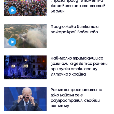
„Прага Прайд“ в памет на
жертвите от атентата в
Берлин
Продължава битката с
пожара край Бобошево
Най-малко трима души са
загинали, а девет са ранени
при руски атаки срещу
Източна Украйна
Ракът на простатата на
Джо Байдън се е
разпространил, съобщи
синът му