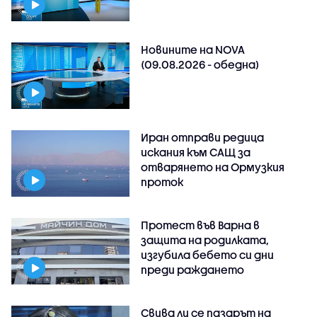
Новините на NOVA
(09.08.2026 - обедна)
Иран отправи редица
искания към САЩ за
отварянето на Ормузкия
проток
Протест във Варна в
защита на родилката,
изгубила бебето си дни
преди раждането
Свива ли се пазарът на