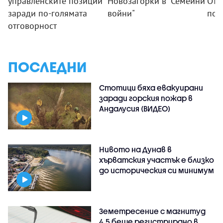
управленските позиции
Новозагорки в "Семейни
Отк
заради по-голямата
войни"
под
отговорност
ПОСЛЕДНИ
Стотици бяха евакуирани
заради горския пожар в
Андалусия (ВИДЕО)
Нивото на Дунав в
хърватския участък е близко
до историческия си минимум
Земетресение с магнитуд
4,5 беше регистрирано в