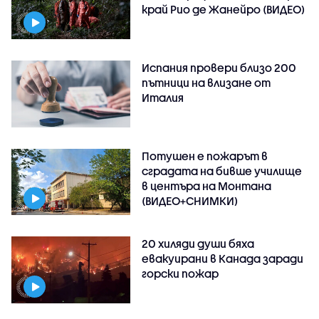
край Рио де Жанейро (ВИДЕО)
Испания провери близо 200
пътници на влизане от
Италия
Потушен е пожарът в
сградата на бивше училище
в центъра на Монтана
(ВИДЕО+СНИМКИ)
20 хиляди души бяха
евакуирани в Канада заради
горски пожар