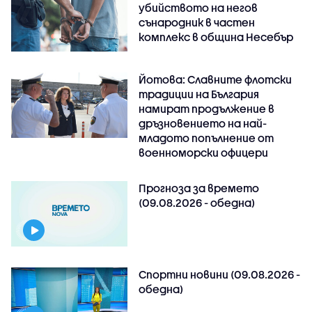
убийството на негов
сънародник в частен
комплекс в община Несебър
Йотова: Славните флотски
традиции на България
намират продължение в
дръзновението на най-
младото попълнение от
военноморски офицери
Прогноза за времето
(09.08.2026 - обедна)
Спортни новини (09.08.2026 -
обедна)