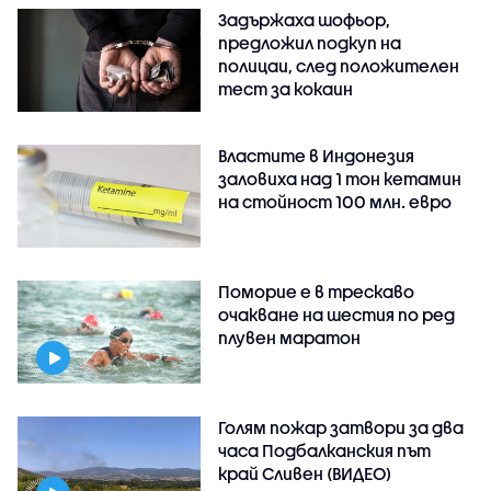
Задържаха шофьор,
предложил подкуп на
полицаи, след положителен
тест за кокаин
Властите в Индонезия
заловиха над 1 тон кетамин
на стойност 100 млн. евро
Поморие е в трескаво
очакване на шестия по ред
плувен маратон
Голям пожар затвори за два
часа Подбалканския път
край Сливен (ВИДЕО)