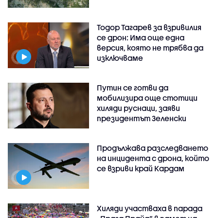
Тодор Тагарев за взривилия
се дрон: Има още една
версия, която не трябва да
изключваме
Путин се готви да
мобилизира още стотици
хиляди руснаци, заяви
президентът Зеленски
Продължава разследването
на инцидента с дрона, който
се взриви край Кардам
Хиляди участваха в парада