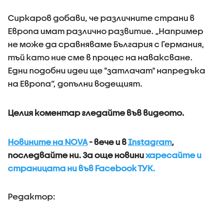
Сиркаров добави, че различните страни в
Европа имат различно развитие. „Например
не може да сравняваме България с Германия,
тъй като ние сме в процес на наваксване.
Едни подобни идеи ще "затлачат" напредъка
на Европа”, допълни водещият.
Целия коментар гледайте във видеото.
Новините на NOVA
- вече и в
Instagram
,
последвайте ни.
За още новини
харесайте и
страницата ни във Facebook ТУК.
Редактор: