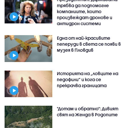
трябва да подпомогне
компаниите, които
произвеждат дронове и
антидрон системи
Една от най-красивите
пеперуди в света се появи в
музея в Пловдив
Историята на „ловците на
педофили” и кога се
прекрачва границата
"Дотам и обратно": Дивият
свят на Женда в Родопите