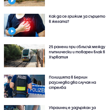
Как да се грижим за сърцето
в жегата?
25 ранени при сблъсък между
пътнически и товарен влак в
Хърватия
Полицията в Берлин
разследва два случая на
стрелба
Украинец е задържан за