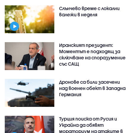
Слънчево време с локални
валежи в неделя
Иранският президент:
Моментът е подходящ за
сключване на споразумение
със САЩ
Дронове са били засечени
над военен обект в Западна
Германия
Турция поиска от Русия и
Украйна да обявят
мораториум на атаките в