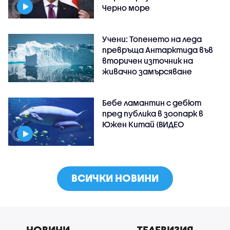
Черно море
Учени: Топенето на леда
превръща Антарктида във
вторичен източник на
живачно замърсяване
Бебе ламантин с дебют
пред публика в зоопарк в
Южен Китай (ВИДЕО
ВСИЧКИ НОВИНИ
НОВИНИ
ТЕЛЕВИЗИЯ