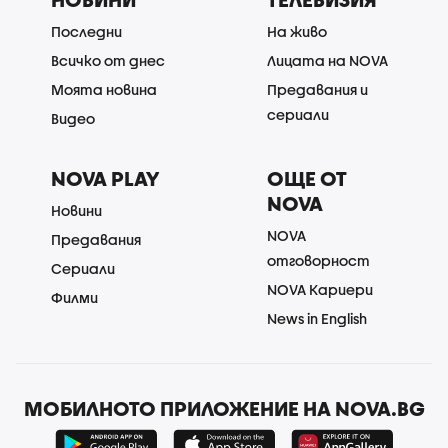
Последни
На живо
Всичко от днес
Лицата на NOVA
Моята новина
Предавания и
сериали
Видео
NOVA PLAY
ОЩЕ ОТ
NOVA
Новини
NOVA
Предавания
отговорност
Сериали
NOVA Кариери
Филми
News in English
МОБИЛНОТО ПРИЛОЖЕНИЕ НА NOVA.BG