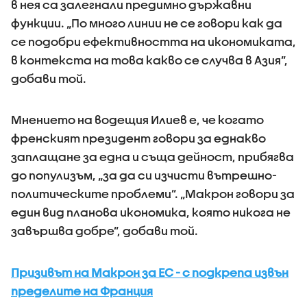
в нея са залегнали предимно държавни
функции. „По много линии не се говори как да
се подобри ефективността на икономиката,
в контекста на това какво се случва в Азия”,
добави той.
Мнението на водещия Илиев е, че когато
френският президент говори за еднакво
заплащане за една и съща дейност, прибягва
до популизъм, „за да си изчисти вътрешно-
политическите проблеми”. „Макрон говори за
един вид планова икономика, която никога не
завършва добре”, добави той.
Призивът на Макрон за ЕС - с подкрепа извън
пределите на Франция