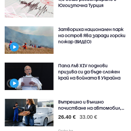
Югоизточна Турция
Затвориха национален парк
на остров Ява заради горски
пожар (ВИДЕО)
Папа Лъв XIV поднови
призива си да бъде сложен
край на войната в Украйна
Вътрешно и външно
почистване на автомобил,
п..
26.40 €
33.00 €
Grabo.bg