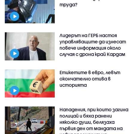
труда?
Лидерът на ГЕРБ настоя
управляващите да изнесат
повече информация около
случая с дрона край Кардам
Етикетите в евро, левът
окончателно отива в
историята
Нападения, при които загина
полицай и бяха ранени
няколко души, белязаха
първия ден от мандата на