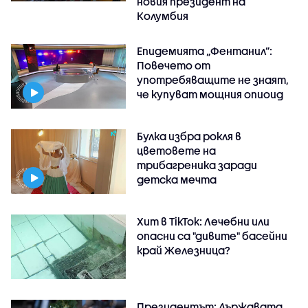
новия президент на
Колумбия
Епидемията „Фентанил”:
Повечето от
употребяващите не знаят,
че купуват мощния опиоид
Булка избра рокля в
цветовете на
трибагреника заради
детска мечта
Хит в TikTok: Лечебни или
опасни са "дивите" басейни
край Железница?
Президентът: Държавата