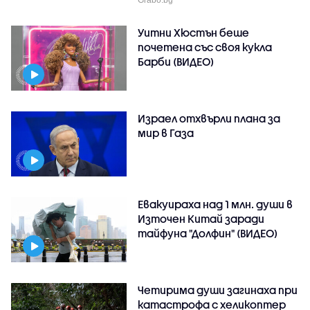
Уитни Хюстън беше
почетена със своя кукла
Барби (ВИДЕО)
Израел отхвърли плана за
мир в Газа
Евакуираха над 1 млн. души в
Източен Китай заради
тайфуна "Долфин" (ВИДЕО)
Четирима души загинаха при
катастрофа с хеликоптер