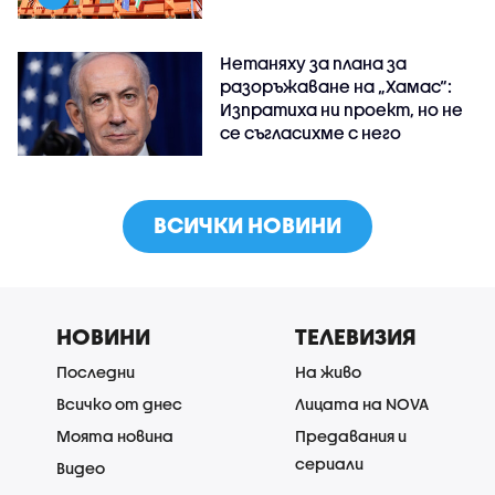
Нетаняху за плана за
разоръжаване на „Хамас“:
Изпратиха ни проект, но не
се съгласихме с него
ВСИЧКИ НОВИНИ
НОВИНИ
ТЕЛЕВИЗИЯ
Последни
На живо
Всичко от днес
Лицата на NOVA
Моята новина
Предавания и
сериали
Видео