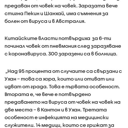
предаван от човек на човек. Заразата вече
стигна Пекин и Шанхай, има съмнения за
болен от вируса и в Австралия.
Китайските власти потвърдиха за 6-ти
починал човек от пневмония след заразяване
с коронавируса. 300 заразени са в болница.
„Над 95 процента от случаите са свързани с
Ухан – това са хора, които или отиват или
идват от града. Това е първата особеност.
Втората е, че вече е потвърдено
предаването на вируса от човек на човек на
две места – в Кантон и в Ухан. Третата
особеност е инфекцията на медицински
служители. 14 медици, които се грижат за