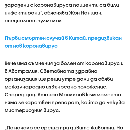
заразени с коронавируса пациенти са били
инфектирани”, обяснява Жон Наншан,
специалист пулмолог.
Първи смъртен случай в Китай, предизвикан
от нов коронавирус
Вече има съмнения за болен от коронавирус и
в Австралия. Световната здравна
организация ще реши утре дали да обяви
международно извънредно положение.
Според доц. Атанас Мангъров към момента
няма лекарствен препарат, който да лекува
мистериозния вирус.
„По начало се среща при дивите животни. Но