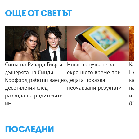
ОЩЕ ОТ СВЕТЪТ
Синът на Ричард Гиър и
Ново проучване за
Кат
дъщерята на Синди
екранното време при
Пуб
Крофорд работят заедно
децата показва
кад
десетилетия след
неочаквани резултати
най
развода на родителите
изо
им
(СН
ПОСЛЕДНИ