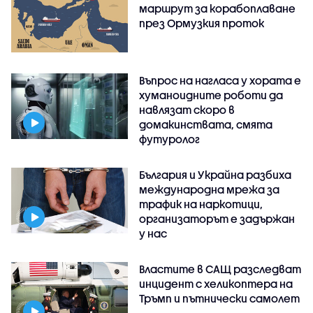
маршрут за корабоплаване
през Ормузкия проток
Въпрос на нагласа у хората е
хуманоидните роботи да
навлязат скоро в
домакинствата, смята
футуролог
България и Украйна разбиха
международна мрежа за
трафик на наркотици,
организаторът е задържан
у нас
Властите в САЩ разследват
инцидент с хеликоптера на
Тръмп и пътнически самолет