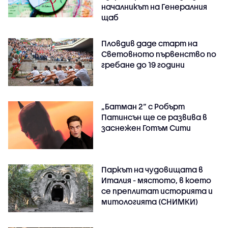
началникът на Генералния
щаб
Пловдив даде старт на
Световното първенство по
гребане до 19 години
„Батман 2“ с Робърт
Патинсън ще се развива в
заснежен Готъм Сити
Паркът на чудовищата в
Италия - мястото, в което
се преплитат историята и
митологията (СНИМКИ)