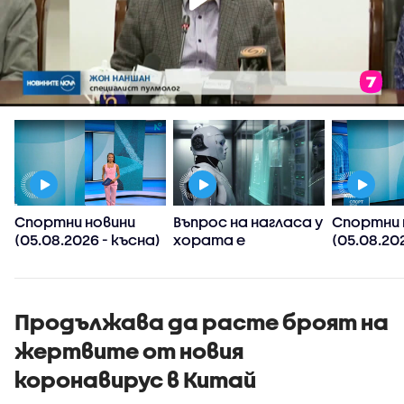
Спортни новини
Въпрос на нагласа у
Спортни 
(05.08.2026 - късна)
хората е
(05.08.202
хуманоидните
следобед
роботи да
и
навлязат скоро в
домакинствата,
Продължава да расте броят на
смята футуролог
жертвите от новия
коронавирус в Китай