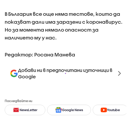
В България все още няма тестове, които да
показват дали има заразени с коронавирус.
Но за момента нямало опасност за
наличието му у нас.
Редактор: Росана Манева
Добави ни в предпочитани източници в
Google
Последвайте ни
NewsLetter
Google News
Youtube