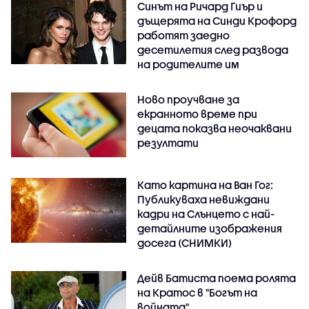
Синът на Ричард Гиър и
дъщерята на Синди Крофорд
работят заедно
десетилетия след развода
на родителите им
Ново проучване за
екранното време при
децата показва неочаквани
резултати
Като картина на Ван Гог:
Публикуваха невиждани
кадри на Слънцето с най-
детайлните изображения
досега (СНИМКИ)
Дейв Батиста поема ролята
на Кратос в "Богът на
войната"