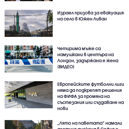
Израел призова за евакуация
на село в Южен Ливан
Четирима мъже са
намушкани в центъра на
Лондон, задържана е жена
(ВИДЕО)
Европейските футболни лиги
няма да подкрепят решения
на ФИФА за промяна на
състезания или създаване на
нови
„Лято на паветата“ намали
азотния диоксид в София с