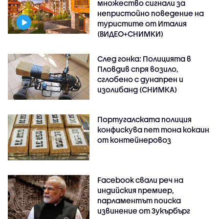
множество сигнали за
непристойно поведение на
туристите от Италия
(ВИДЕО+СНИМКИ)
След гонка: Полицията в
Пловдив спря возило,
сглобено с дунапрен и
изолибанд (СНИМКА)
Португалската полиция
конфискува пет тона кокаин
от контейнеровоз
Facebook свали реч на
индийския премиер,
парламентът поиска
извинение от Зукърбърг