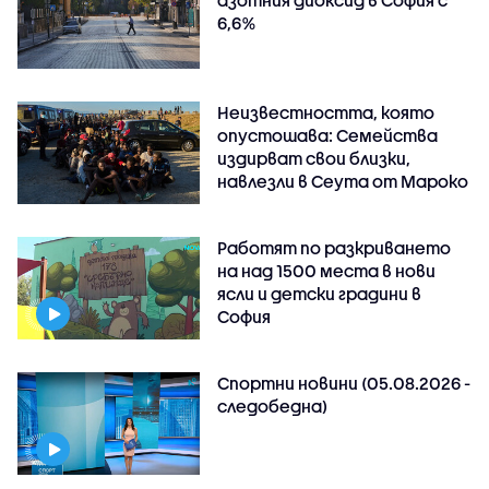
6,6%
Неизвестността, която
опустошава: Семейства
издирват свои близки,
навлезли в Сеута от Мароко
Работят по разкриването
на над 1500 места в нови
ясли и детски градини в
София
Спортни новини (05.08.2026 -
следобедна)