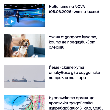
Новините на NOVA
(05.08.2026 - лятна късна)
Учени създадоха кучета,
които не предизвикват
алергии
Йеменските хути
атакуваха два саудитски
петролни танкера
Израелската армия ще
продължи "да действа
изпреварващо" в Газа, заяви