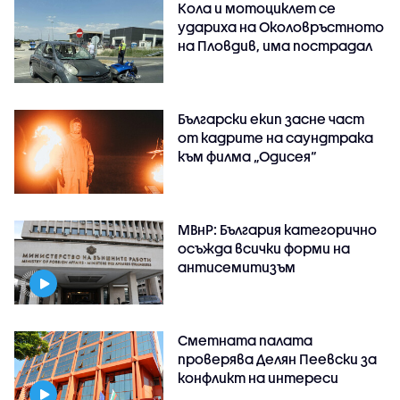
Кола и мотоциклет се
удариха на Околовръстното
на Пловдив, има пострадал
Български екип засне част
от кадрите на саундтрака
към филма „Одисея“
МВнР: България категорично
осъжда всички форми на
антисемитизъм
Сметната палата
проверява Делян Пеевски за
конфликт на интереси