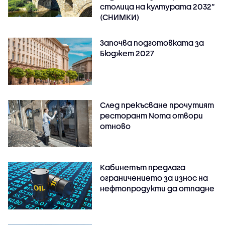
столица на културата 2032“
(СНИМКИ)
Започва подготовката за
Бюджет 2027
След прекъсване прочутият
ресторант Noma отвори
отново
Кабинетът предлага
ограничението за износ на
нефтопродукти да отпадне