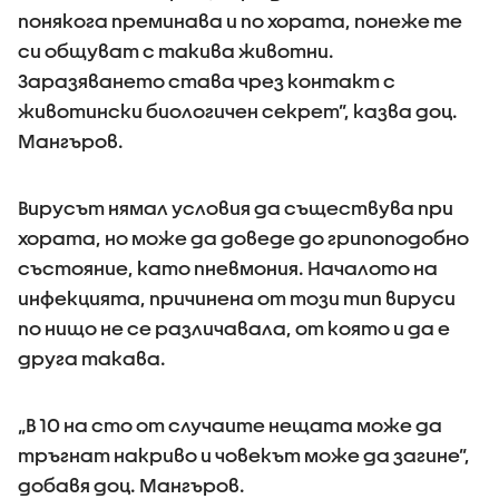
понякога преминава и по хората, понеже те
си общуват с такива животни.
Заразяването става чрез контакт с
животински биологичен секрет”, казва доц.
Мангъров.
Вирусът нямал условия да съществува при
хората, но може да доведе до грипоподобно
състояние, като пневмония. Началото на
инфекцията, причинена от този тип вируси
по нищо не се различавала, от която и да е
друга такава.
„В 10 на сто от случаите нещата може да
тръгнат накриво и човекът може да загине”,
добавя доц. Мангъров.