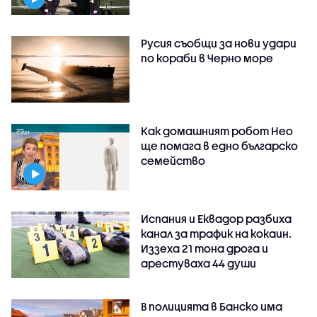
Русия съобщи за нови удари
по кораби в Черно море
Как домашният робот Нео
ще помага в едно българско
семейство
Испания и Еквадор разбиха
канал за трафик на кокаин.
Иззеха 21 тона дрога и
арестуваха 44 души
В полицията в Банско има