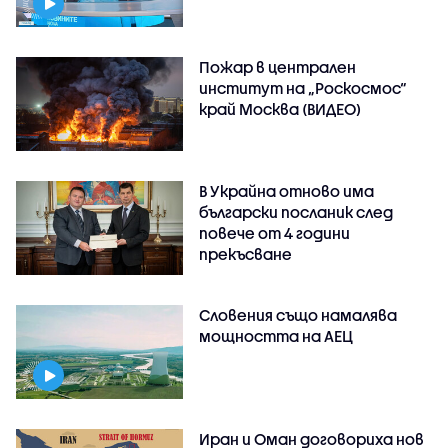
Пожар в централен
институт на „Роскосмос“
край Москва (ВИДЕО)
В Украйна отново има
български посланик след
повече от 4 години
прекъсване
Словения също намалява
мощността на АЕЦ
Иран и Оман договориха нов