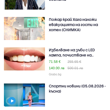
Пожар край Хага наложи
евакуацията на гости на
хотел (СНИМКА)
Избелване на зъби с LED
лампа, почистване на..
71.58 €
255.65 €
140.00 лв
500.01 лв
Grabo.bg
Спортни новини (05.08.2026 -
късна)