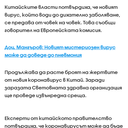
Китайските власти потвърдиха, че новият
вирус, който води до дихателно заболяване,
се предава от човек на човек. Това съобщи
говорител на Европейската комисия.
Доц. Мангъров: Новият мистериозен вирус
може да доведе до пневмония
Продължава да расте броят на жертвите
от новия коронавирус в Китай. Заради
заразата Световната здравна организация
ще проведе извънредна среща.
Експерти от китайското правителство
потвърдиха, че коронавирусът може да бъде