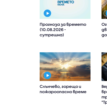
Прогноза за времето
Ог
(10.08.2026 -
дв
сутрешна)
до
Слънчево, горещо и
Ве
пожароопасно време
вр
тр
"Т