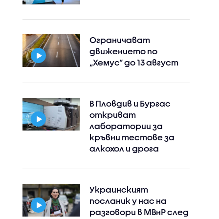
Ограничават
движението по
„Хемус“ до 13 август
В Пловдив и Бургас
откриват
лаборатории за
кръвни тестове за
Instagram
Facebook
алкохол и дрога
Украинският
посланик у нас на
разговори в МВнР след