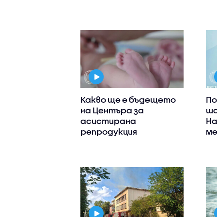
Какво ще е бъдещето
По
на Центъра за
ша
асистирана
На
репродукция
ме