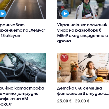
раничават
Украинският посланик
ижението по „Хемус“
у нас на разговори в
 13 август
МВнР след инцидента с
дрона
рижна катастрофа
Детска или семейна
еменно затрудни
фотосесия в студио с
афика на АМ
5 об..
25.00 €
39.00 €
ракия"