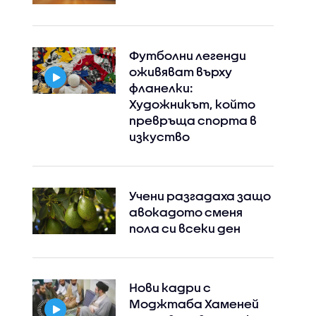
Футболни легенди
оживяват върху
фланелки:
Художникът, който
превръща спорта в
изкуство
Учени разгадаха защо
авокадото сменя
пола си всеки ден
Нови кадри с
Моджтаба Хаменей