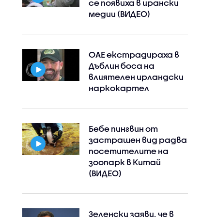
се появиха в ирански
медии (ВИДЕО)
ОАЕ екстрадираха в
Дъблин боса на
влиятелен ирландски
наркокартел
Бебе пингвин от
застрашен вид радва
посетителите на
зоопарк в Китай
(ВИДЕО)
Зеленски заяви, че в