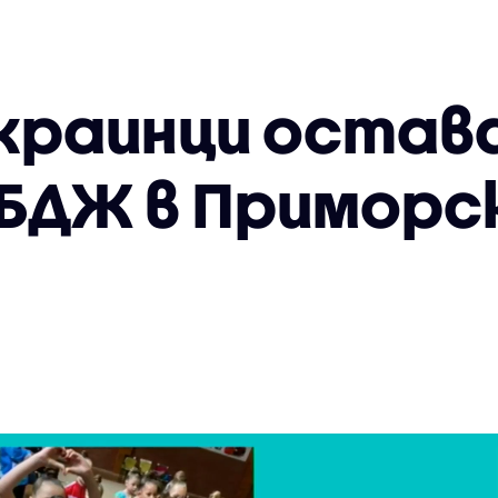
украинци остав
а БДЖ в Приморс