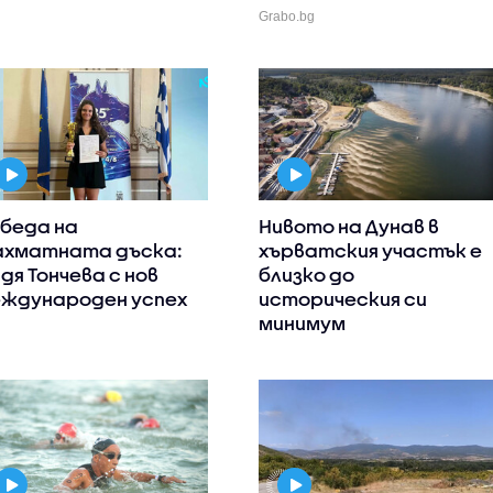
Grabo.bg
беда на
Нивото на Дунав в
хматната дъска:
хърватския участък е
дя Тончева с нов
близко до
ждународен успех
историческия си
минимум