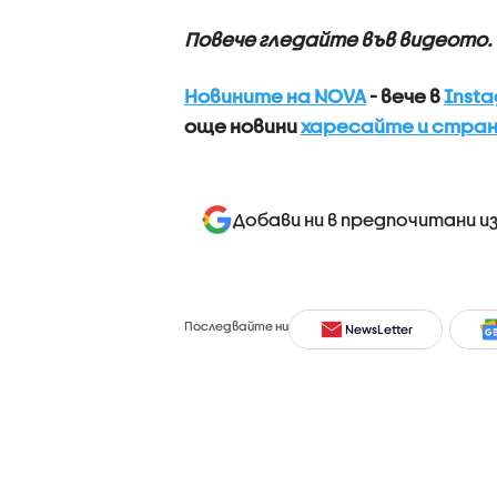
Повече гледайте във видеото.
Новините на NOVA
- вече в
Inst
още новини
харесайте и стран
Добави ни в предпочитани и
Последвайте ни
NewsLetter