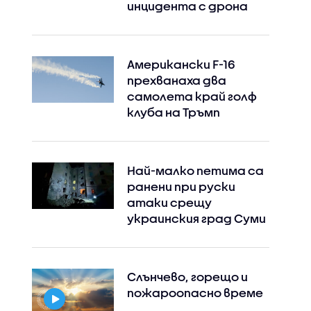
инцидента с дрона
Американски F-16
прехванаха два
самолета край голф
клуба на Тръмп
Най-малко петима са
ранени при руски
атаки срещу
украинския град Суми
Слънчево, горещо и
пожароопасно време