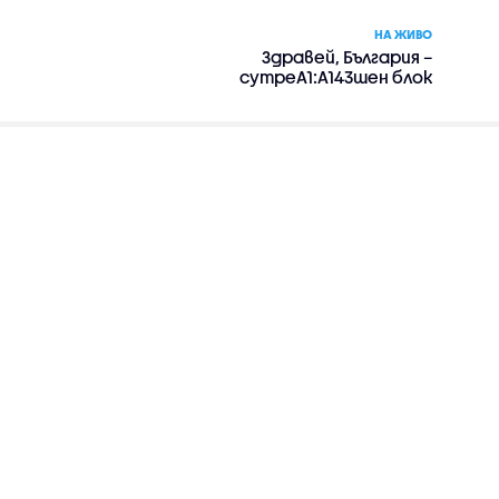
НА ЖИВО
Здравей, България –
сутреA1:A143шен блок