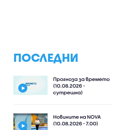
Протест във Варна в
Историята на
чакване
защита на
„ловците на
о ред
родилката, изгубила
педофили” и кога
тон
бебето си дни преди
прекрачва
раждането
границата
ПОСЛЕДНИ
Прогноза за времето
(10.08.2026 -
сутрешна)
Новините на NOVA
(10.08.2026 - 7.00)