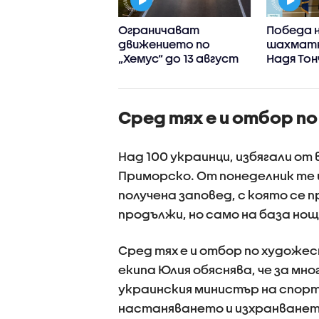
ам и обратно":
Ограничават
Победа 
ят свят на
движението по
шахматн
а в Родопите
„Хемус“ до 13 август
Надя Тон
междуна
Сред тях е и отбор п
Над 100 украинци, избягали от
Приморско. От понеделник те 
получена заповед, с която се 
продължи, но само на база нощ
Сред тях е и отбор по художе
екипа Юлия обяснява, че за мно
украинския министър на спорт
настаняването и изхранването