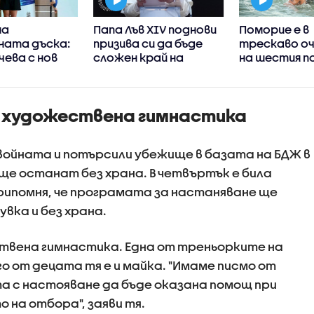
на
Папа Лъв XIV поднови
Поморие е в
ата дъска:
призива си да бъде
трескаво о
чева с нов
сложен край на
на шестия п
роден успех
войната в Украйна
плувен мара
о художествена гимнастика
 войната и потърсили убежище в базата на БДЖ в
ще останат без храна. В четвъртък е била
припомня, че програмата за настаняване ще
увка и без храна.
ствена гимнастика. Една от треньорките на
го от децата тя е и майка. "Имаме писмо от
а с настояване да бъде оказана помощ при
 на отбора", заяви тя.