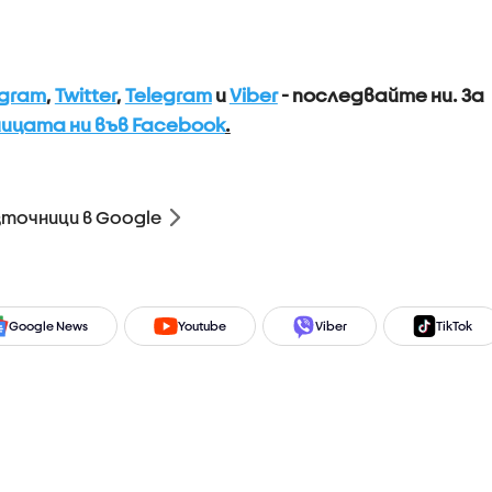
agram
,
Twitter
,
Telegram
и
Viber
- последвайте ни.
За
ицата ни във Facebook
.
зточници в Google
Google News
Youtube
Viber
TikTok