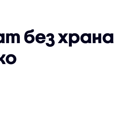
ат без храна
ко