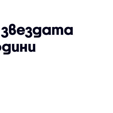
 звездата
одини