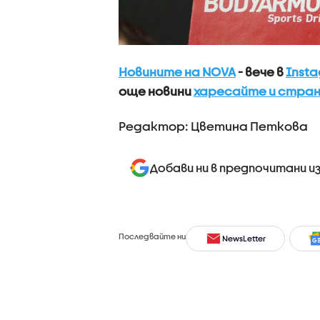
Новините на NOVA
- вече в
Inst
още новини
харесайте и стран
Редактор: Цветина Петкова
Добави ни в предпочитани и
Последвайте ни
NewsLetter