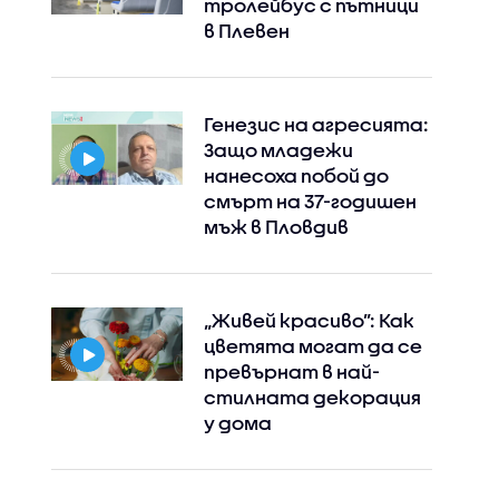
тролейбус с пътници
в Плевен
Генезис на агресията:
Защо младежи
нанесоха побой до
смърт на 37-годишен
мъж в Пловдив
„Живей красиво”: Как
цветята могат да се
превърнат в най-
стилната декорация
у дома