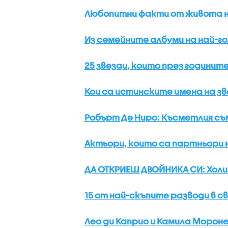
Любопитни факти от живота на
Из семейните албуми на най-го
25 звезди, които през годинит
Кои са истинските имена на зв
Робърт Де Ниро: Късметлия съ
Актьори, които са партньори н
ДА ОТКРИЕШ ДВОЙНИКА СИ: Холи
15 от най-скъпите разводи в с
Лео ди Каприо и Камила Морон