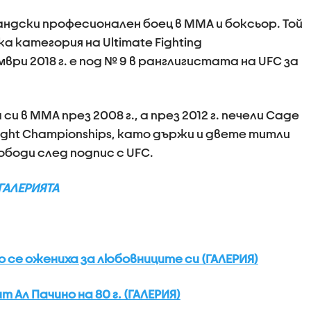
ндски професионален боец в ММА и боксьор. Той
а категория на Ultimate Fighting
мври 2018 г. е под № 9 в ранглигистата на UFC за
 в MMA през 2008 г., а през 2012 г. печели Cage
weight Championships, като държи и двете титли
ободи след подпис с UFC.
 ГАЛЕРИЯТА
о се ожениха за любовниците си (ГАЛЕРИЯ)
 Ал Пачино на 80 г. (ГАЛЕРИЯ)