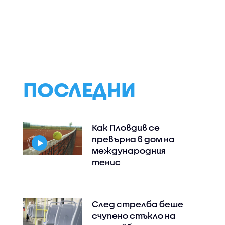
ПОСЛЕДНИ
Как Пловдив се
превърна в дом на
международния
тенис
След стрелба беше
счупено стъкло на