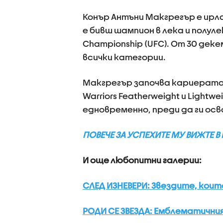
Конър Антъни Макгрегър е ирла
е бивш шампион в лека и полулек
Championship (UFC). От 30 деке
всички категории.
Макгрегър започва кариерата си
Warriors Featherweight и Light
едновременно, преди да ги осв
ПОВЕЧЕ ЗА УСПЕХИТЕ МУ ВИЖТЕ В
И още любопитни галерии:
СЛЕД ИЗНЕВЕРИ: Звездите, коит
РОДИ СЕ ЗВЕЗДА: Емблематичният