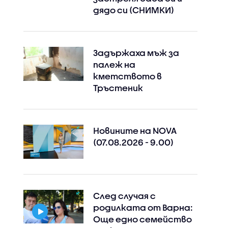
дядо си (СНИМКИ)
Задържаха мъж за
палеж на
кметството в
Тръстеник
Новините на NOVA
(07.08.2026 - 9.00)
След случая с
родилката от Варна:
Още едно семейство