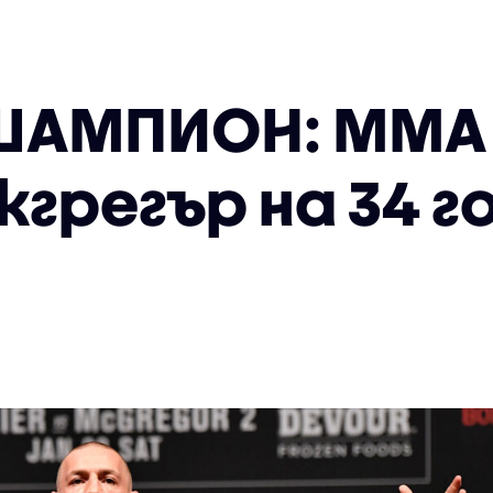
ШАМПИОН: ММА
грегър на 34 г