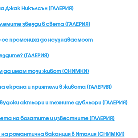
 Джак Никълсън (ГАЛЕРИЯ)
лемите звезди в света (ГАЛЕРИЯ)
е се промениха до неузнаваемост
ездите? (ГАЛЕРИЯ)
м да имам този живот (СНИМКИ)
а екрана и приятели в живота (ГАЛЕРИЯ)
вудски актьори и техните дубльори (ГАЛЕРИЯ)
вета на богатите и известните (ГАЛЕРИЯ)
е на романтична ваканция в Италия (СНИМКИ)