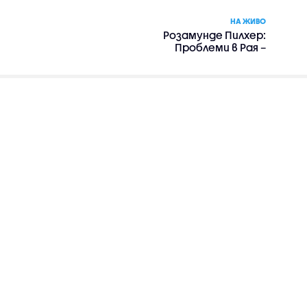
НА ЖИВО
Розамунде Пилхер:
Проблеми в Рая –
романтика, драма