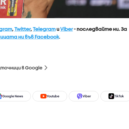
agram
,
Twitter
,
Telegram
и
Viber
- последвайте ни.
За
ицата ни във Facebook
.
зточници в Google
Google News
Youtube
Viber
TikTok