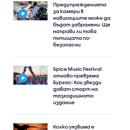
Предупрежденията
за камери в
навигациите може да
бъдат забранени: Ще
направи ли това
пътищата по-
безопасни
Spice Music Festival
отново превзема
Бургас: Кои звезди
дават старт на
тазгодишното
издание
Колко уязвима е