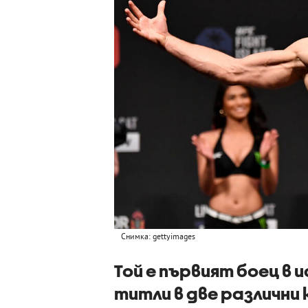
Снимка: gettyimages
Той е първият боец в
титли в две различни