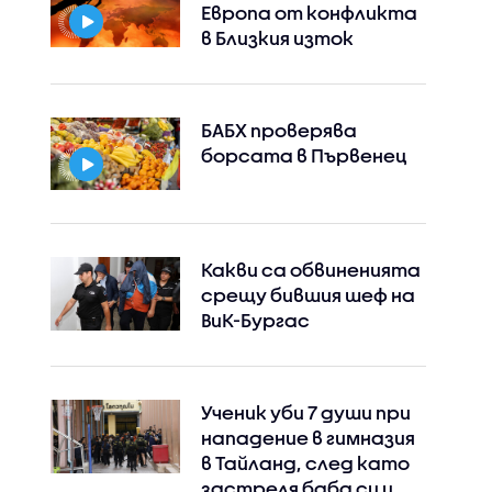
Европа от конфликта
в Близкия изток
БАБХ проверява
борсата в Първенец
Какви са обвиненията
срещу бившия шеф на
ВиК-Бургас
Instagram
Facebook
Ученик уби 7 души при
нападение в гимназия
в Тайланд, след като
застреля баба си и