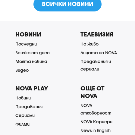
ВСИЧКИ НОВИНИ
НОВИНИ
ТЕЛЕВИЗИЯ
Последни
На живо
Всичко от днес
Лицата на NOVA
Моята новина
Предавания и
сериали
Видео
NOVA PLAY
ОЩЕ ОТ
NOVA
Новини
NOVA
Предавания
отговорност
Сериали
NOVA Кариери
Филми
News in English