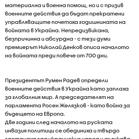
материална и военна помощ, но и с призив
военните действия да бъдат прекратени
управляващите почетоха годишнината на
войната в Украйна. Непредизвикана,
безпричинна и абсурдна - с тези думи
премиерът Николай Денков описа началото
на войната преди повече от 700 дни.
Президентът Румен Радев определи
военните действия в Украйна като заплаха
за глобалния мир. А председателят на
парламента Росен Желязков - като война за
бъдещето на Европа.
Две години след началото на руската
инвазия политици се обединиха и твърдо
застанаха зад украинския народ и държава.