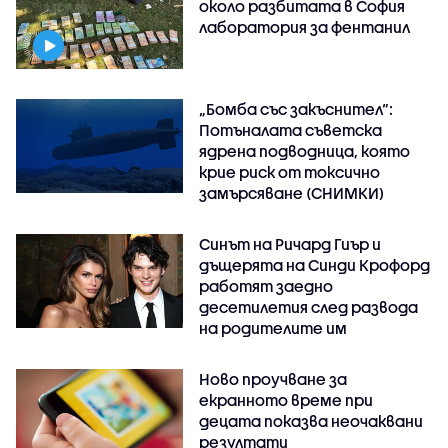
около разбитата в София
лаборатория за фентанил
„Бомба със закъснител“:
Потъналата съветска
ядрена подводница, която
крие риск от токсично
замърсяване (СНИМКИ)
Синът на Ричард Гиър и
дъщерята на Синди Крофорд
работят заедно
десетилетия след развода
на родителите им
Ново проучване за
екранното време при
децата показва неочаквани
резултати