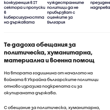
конкуренция в IT
чуждестранните
президе
сектора и пропуски
политици да не
надпрев
в
прибързват с
киберсигурността
оценките за
на държавата
България
Те дадоха обещания за
политическа, хуманитарна,
материална и военна помощ
На втората годишнина от началото на
войната в Украйна българските политици
отново изразиха подкрепата си за
окупираната държава.
С обещание за политическа, хуманитарна,