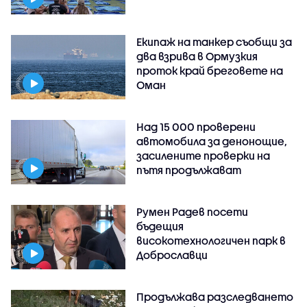
Екипаж на танкер съобщи за
два взрива в Ормузкия
проток край бреговете на
Оман
Над 15 000 проверени
автомобила за денонощие,
засилените проверки на
пътя продължават
Румен Радев посети
бъдещия
високотехнологичен парк в
Доброславци
Продължава разследването