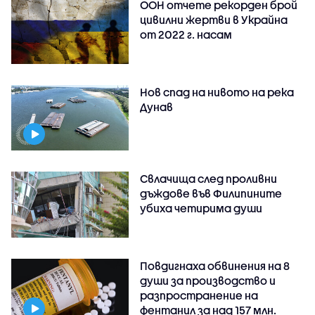
ООН отчете рекорден брой
цивилни жертви в Украйна
от 2022 г. насам
Нов спад на нивото на река
Дунав
Свлачища след проливни
дъждове във Филипините
убиха четирима души
Повдигнаха обвинения на 8
души за производство и
разпространение на
фентанил за над 157 млн.