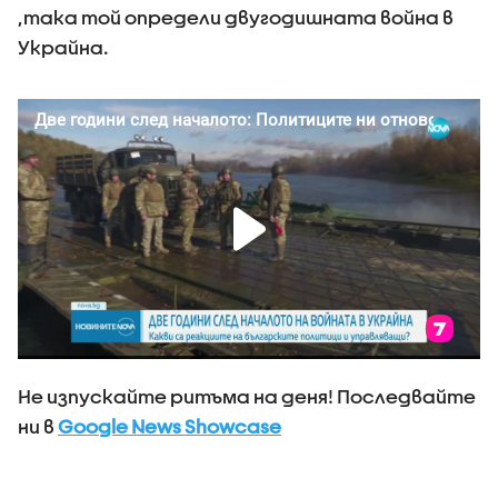
,така той определи двугодишната война в
Украйна.
Не изпускайте ритъма на деня! Последвайте
ни в
Google News Showcase