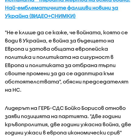
Най-емблематичните фалшиви новини за
Украйна (ВИДЕО+СНИМКИ)
"Не е клише да се каже, че войната, която се
води в Украйна, е война за бъдещето на
Европа и затова общата европейска
политика и политиката на сигурност в
Европа и политиката за отбрана търпи
своите промени за да се адаптира към
обстоятелствата", обясни председателят
на НС.
Лидерът на ГЕРБ-СДС Бойко Борисов отново
заяви позицията на партията. "Две години
кръвопролития, две години ужасна война, две
години ужаси в европа икономически срив"