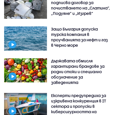
подписва договор за
почистването на „Слатина”,
„Подуяне” и „Изгрев”
Защо България допуска
турска компания в
проучванията за нефт и газ
в Черно море
Държавата обмисля
гарантирани брандове за
родни стоки и специално
обозначение за
заведенията
Експерти предупредиха за
изкривена конкуренция в IT
сектора и пропуски в
киберсигурността на