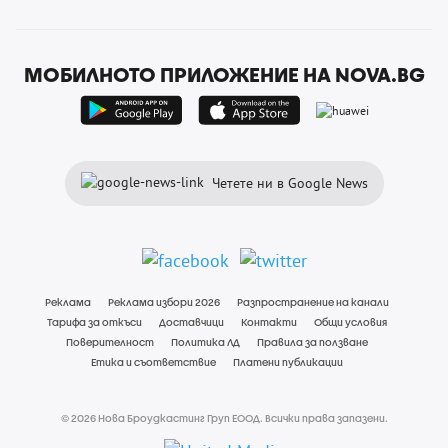
МОБИЛНОТО ПРИЛОЖЕНИЕ НА NOVA.BG
Четете ни в Google News
Реклама
Реклама избори 2026
Разпространение на канали
Тарифа за откъси
Доставчици
Контакти
Общи условия
Поверителност
Политика ЛД
Правила за ползване
Етика и съответствие
Платени публикации
© 2026 Нова Броудкастинг Груп ЕООД. Всички права запазени.