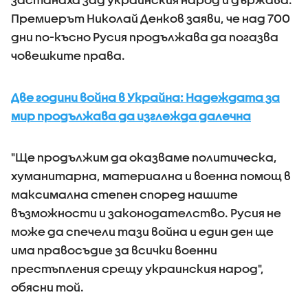
Премиерът Николай Денков заяви, че над 700
дни по-късно Русия продължава да погазва
човешките права.
Две години война в Украйна: Надеждата за
мир продължава да изглежда далечна
"Ще продължим да оказваме политическа,
хуманитарна, материална и военна помощ в
максимална степен според нашите
възможности и законодателство. Русия не
може да спечели тази война и един ден ще
има правосъдие за всички военни
престъпления срещу украинския народ",
обясни той.