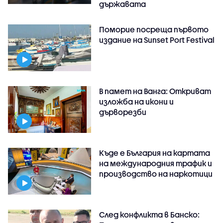
държавата
Поморие посреща първото
издание на Sunset Port Festival
В памет на Ванга: Откриват
изложба на икони и
дърворезби
Къде е България на картата
на международния трафик и
производство на наркотици
След конфликта в Банско: