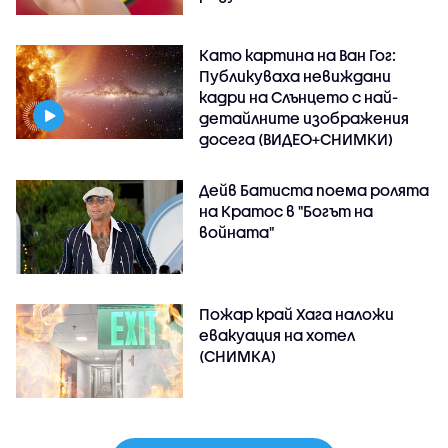
Като картина на Ван Гог:
Публикуваха невиждани
кадри на Слънцето с най-
детайлните изображения
досега (ВИДЕО+СНИМКИ)
Дейв Батиста поема ролята
на Кратос в "Богът на
войната"
Пожар край Хага наложи
евакуация на хотел
(СНИМКА)