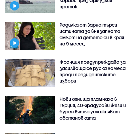
кораби през Ормузкия
проток
Родилка от Варна търси
истината за внезапната
смърт на детето си в края
на 9 месец
Франция предупреждава за
засилваща се руска намеса
преди президентските
избори
Нови огнища пламнаха в
Гърция, 40-градусови жеги и
бурен вятър усложняват
обстановката