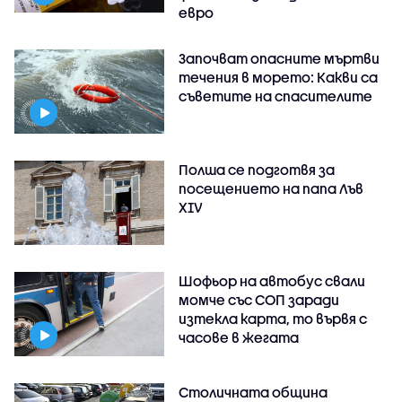
евро
Започват опасните мъртви
течения в морето: Какви са
съветите на спасителите
Полша се подготвя за
посещението на папа Лъв
XIV
Шофьор на автобус свали
момче със СОП заради
изтекла карта, то вървя с
часове в жегата
Столичната община