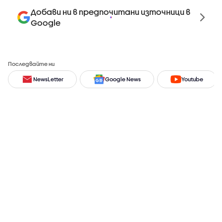
Добави ни в предпочитани източници в
Google
Последвайте ни
NewsLetter
Google News
Youtube