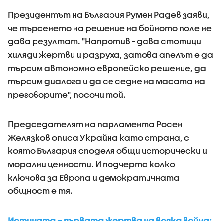
Президентът на България Румен Радев заяви,
че търсенето на решение на бойното поле не
дава резултат. "Напротив - дава стотици
хиляди жертви и разруха, затова апелът е да
търсим автономно европейско решение, да
търсим диалога и да се седне на масата на
преговорите", посочи той.
Председателят на парламента Росен
Желязков описа Украйна като страна, с
която България споделя общи исторически и
морални ценности. И подчерта колко
ключова за Европа и демократичната
общност е тя.
Истината – първата жертва на всяка война: