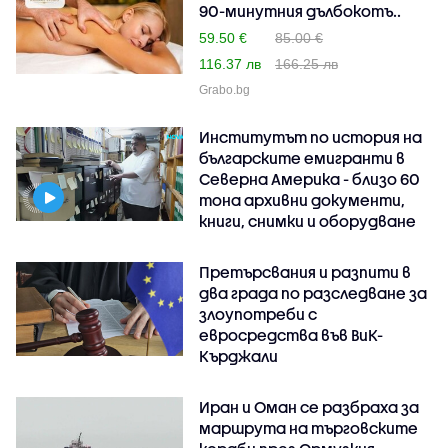
90-минутния дълбокотъ..
59.50 €
85.00 €
116.37 лв
166.25 лв
Grabo.bg
Институтът по история на
българските емигранти в
Северна Америка - близо 60
тона архивни документи,
книги, снимки и оборудване
Претърсвания и разпити в
два града по разследване за
злоупотреби с
евросредства във ВиК-
Кърджали
Иран и Оман се разбраха за
маршрута на търговските