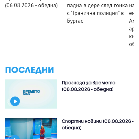
(06.08.2026 - обедна)
падна в дере след гонка
на 
с "Гранична полиция" в
еми
Бургас
Аме
арх
кни
обо
ПОСЛЕДНИ
Прогноза за времето
(06.08.2026 - обедна)
Спортни новини (06.08.2026 -
обедна)