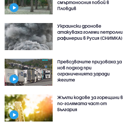
смъртоносния побой в
Пловдив
Украински дронове
атакуваха големи петролни
рафинерии в Русия (СНИМКА)
Превозвачите призоваха за
нов подход при
ограниченията заради
жегите
Жълти кодове за горещини в
по-голямата част от
България