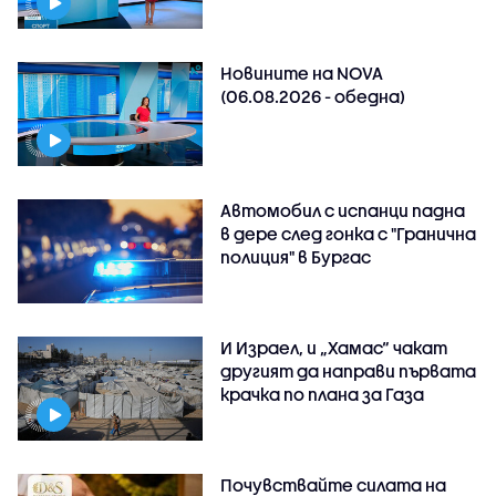
Новините на NOVA
(06.08.2026 - обедна)
Автомобил с испанци падна
в дере след гонка с "Гранична
полиция" в Бургас
И Израел, и „Хамас“ чакат
другият да направи първата
крачка по плана за Газа
Почувствайте силата на