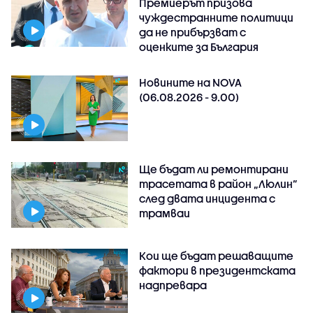
Премиерът призова
чуждестранните политици
да не прибързват с
оценките за България
Новините на NOVA
(06.08.2026 - 9.00)
Ще бъдат ли ремонтирани
трасетата в район „Люлин”
след двата инцидента с
трамваи
Кои ще бъдат решаващите
фактори в президентската
надпревара