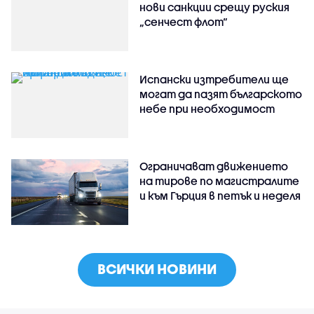
нови санкции срещу руския
„сенчест флот“
Испански изтребители ще
могат да пазят българското
небе при необходимост
Ограничават движението
на тирове по магистралите
и към Гърция в петък и неделя
ВСИЧКИ НОВИНИ