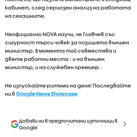
кабинет, след сериозен анализ на работата
на сегашните.
Неофициално NOVA научи, че Главчев със
сигурност търси човек за позицията външен
министър. В момента той съвместява и
двете работни места - и на външен
министър, и на служебен премиер.
Не изпускайте ритъма на деня! Последвайте
ни в
Google News Showcase
Добави ни в предпочитани източници в
Google