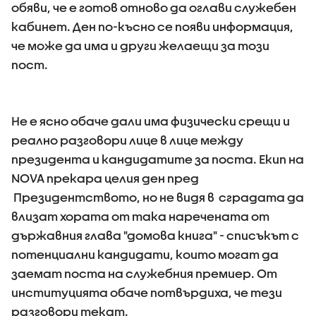
обяви, че е готов отново да оглави служебен
кабинет. Ден по-късно се появи информация,
че може да има и други желаещи за този
пост.
Не е ясно обаче дали има физически срещи и
реално разговори лице в лице между
президента и кандидатите за поста. Екип на
NOVA прекара целия ден пред
Президентството, но не видя в сградата да
влизат хората от така наречената от
държавния глава "домова книга" - списъкът с
потенциални кандидати, които могат да
заемат поста на служебния премиер. От
институцията обаче потвърдиха, че тези
разговори текат.