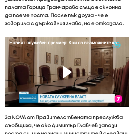
палата Горица Гранчарова също е склонна
да поеме поста. После пък друга - че е
говорила с държавния глава, но е отказала.
За NOVA от Правителствената преслужба
съобщиха, че ако Димитър Главчев запази
поста си, ще назначи министрите в следващ