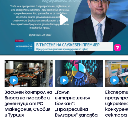
Засилен контрол на
„Галъп
Експерт
вноса на плодове и
интернешънъл
предупре
зеленчуци от РС
болкан“:
изкривен
Македония, Сърбия
„Прогресивна
конкуренц
и Турция
България“ запазва
сектора 
високия си ръст на
в
доверие през
киберси