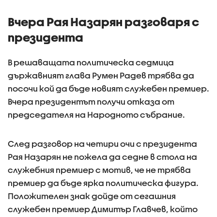
първите 100 дни
на държ
управление
Вчера Рая Назарян разговаря с
президента
В решаващата политическа седмица
държавният глава Румен Радев трябва да
посочи кой да бъде новият служебен премиер.
Вчера президентът получи отказа от
председателя на Народното събрание.
След разговор на четири очи с президента
Рая Назарян не пожела да седне в стола на
служебния премиер с мотив, че не трябва
премиер да бъде ярка политическа фигура.
Положителен знак дойде от сегашния
служебен премиер Димитър Главчев, който