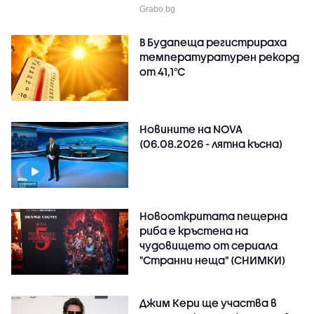
Grabo.bg
В Будапеща регистрираха
температуратурен рекорд
от 41,1°C
Новините на NOVA
(06.08.2026 - лятна късна)
Новооткритата пещерна
риба е кръстена на
чудовището от сериала
"Странни неща" (СНИМКИ)
Джим Кери ще участва в