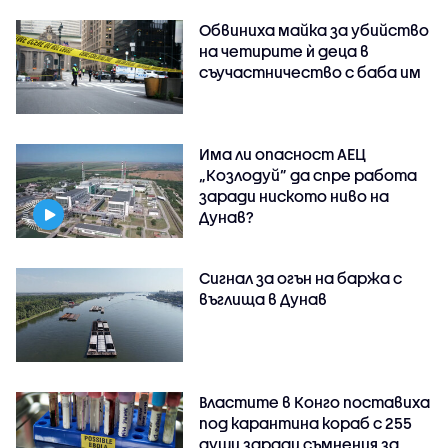
Обвиниха майка за убийство
на четирите ѝ деца в
съучастничество с баба им
Има ли опасност АЕЦ
„Козлодуй” да спре работа
заради ниското ниво на
Дунав?
Сигнал за огън на баржа с
въглища в Дунав
Властите в Конго поставиха
под карантина кораб с 255
души заради съмнения за