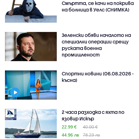
Смъртта, се качи на покрива
на болница в Уелс (СНИМКА)
Зеленски обяви началото на
специални операции срещу
руската военна
промишленост
Спортни новини (06.08.2026 -
късна)
2 часа разходка с яхта по
язовир Искър
22.99 €
40.00 €
44.96 лв
78.23 лв