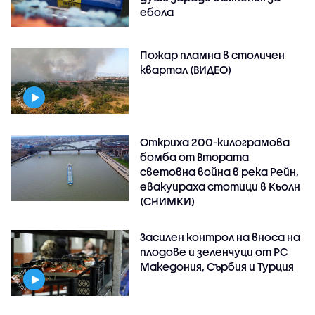
ебола
Пожар пламна в столичен
квартал (ВИДЕО)
Откриха 200-килограмова
бомба от Втората
световна война в река Рейн,
евакуираха стотици в Кьолн
(СНИМКИ)
Засилен контрол на вноса на
плодове и зеленчуци от РС
Македония, Сърбия и Турция