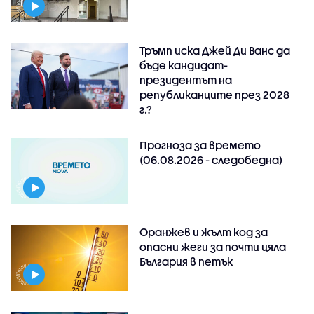
Тръмп иска Джей Ди Ванс да
бъде кандидат-
президентът на
републиканците през 2028
г.?
Прогноза за времето
(06.08.2026 - следобедна)
Оранжев и жълт код за
опасни жеги за почти цяла
България в петък