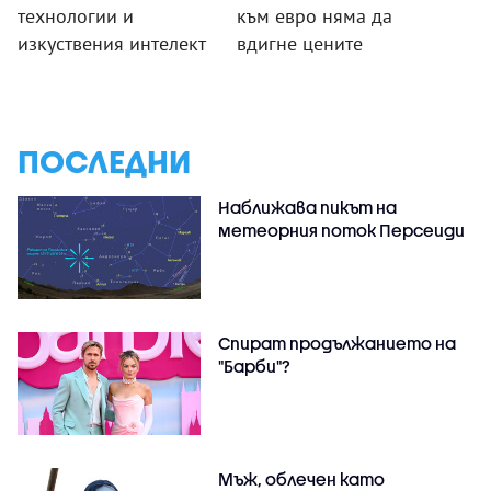
технологии и
към евро няма да
изкуствения интелект
вдигне цените
ПОСЛЕДНИ
Наближава пикът на
метеорния поток Персеиди
Спират продължанието на
"Барби"?
Мъж, облечен като