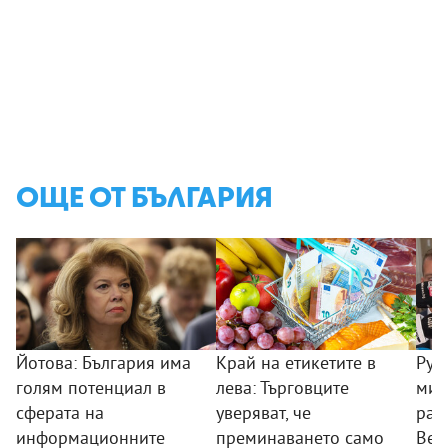
ОЩЕ ОТ БЪЛГАРИЯ
Йотова: България има
Край на етикетите в
Рум
голям потенциал в
лева: Търговците
мин
сферата на
уверяват, че
раб
информационните
преминаването само
Вел