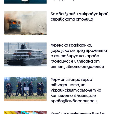
Бомба взриви микробус край
сирийската столица
Френска гражданка,
заразила се през пролетта
с хантавирус на кораба
"Хондиус", е изписана от
интензивното отделение
Германия опроверга
твърдението, че
украинският самолет на
летището в Лайпциг е
превозвал боеприпаси
Край на етикетите в лева: