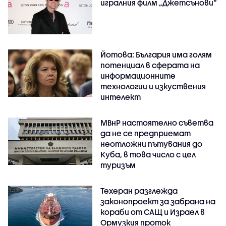
игралния филм „Джетсънови“
Йотова: България има голям
потенциал в сферата на
информационните
технологии и изкуствения
интелект
МВнР настоятелно съветва
да не се предприемат
неотложни пътувания до
Куба, в това число с цел
туризъм
Техеран разглежда
законопроект за забрана на
кораби от САЩ и Израел в
Ормузкия проток