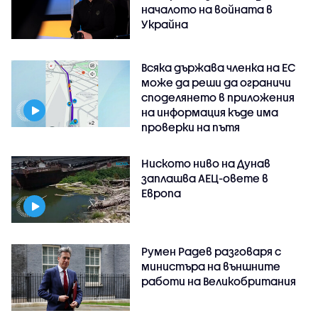
началото на войната в
Украйна
Всяка държава членка на ЕС
може да реши да ограничи
споделянето в приложения
на информация къде има
проверки на пътя
Ниското ниво на Дунав
заплашва АЕЦ-овете в
Европа
Румен Радев разговаря с
министъра на външните
работи на Великобритания