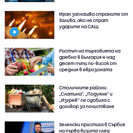
Иран заплашва страните от
Залива, ако не спрат
ударите на САЩ
Ръстът на търговията на
дребно в България е над
десет пъти по-висок от
средния в еврозоната
Столичните райони
„Слатина“, „Подуяне“ и
„Изгрев“ се сдобиха с
договор за почистване
Зеленски пристига в Сърбия
на първа визита след