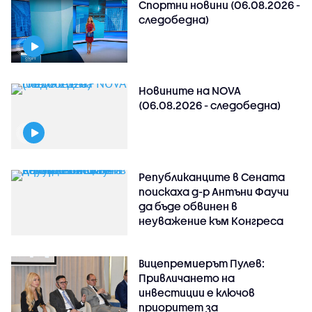
Спортни новини (06.08.2026 -
следобедна)
Новините на NOVA
(06.08.2026 - следобедна)
Републиканците в Сената
поискаха д-р Антъни Фаучи
да бъде обвинен в
неуважение към Конгреса
Вицепремиерът Пулев:
Привличането на
инвестиции е ключов
приоритет за