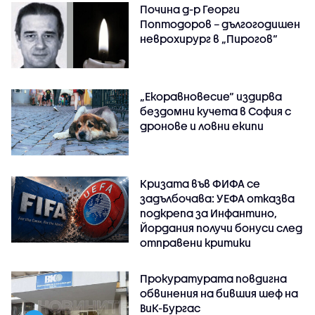
Почина д-р Георги
Поптодоров – дългогодишен
неврохирург в „Пирогов“
„Екоравновесие“ издирва
бездомни кучета в София с
дронове и ловни екипи
Кризата във ФИФА се
задълбочава: УЕФА отказва
подкрепа за Инфантино,
Йордания получи бонуси след
отправени критики
Прокуратурата повдигна
обвинения на бившия шеф на
ВиК-Бургас