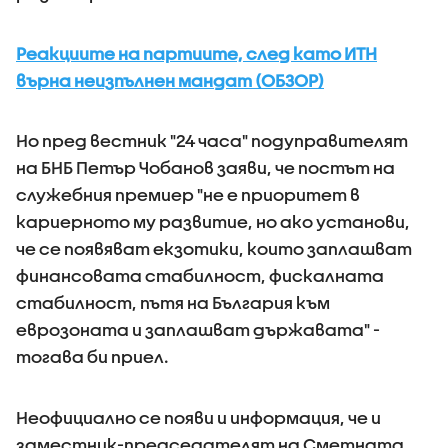
Реакциите на партиите, след като ИТН
върна неизпълнен мандат (ОБЗОР)
Но пред вестник "24 часа" подуправителят
на БНБ Петър Чобанов заяви, че постът на
служебния премиер "не е приоритет в
кариерното му развитие, но ако установи,
че се появяват екзотики, които заплашват
финансовата стабилност, фискалната
стабилност, пътя на България към
еврозоната и заплашват държавата" -
тогава би приел.
Неофициално се появи и информация, че и
заместник-председателят на Сметната