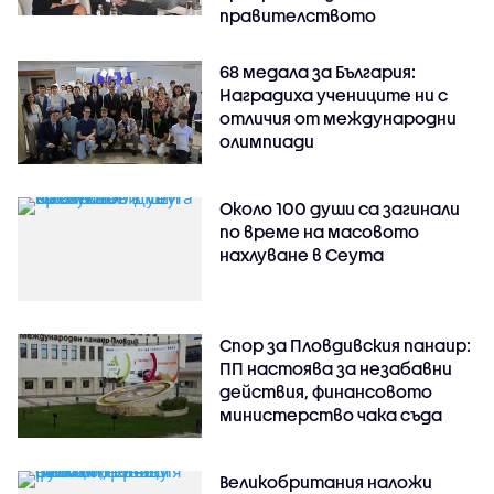
правителството
68 медала за България:
Наградиха учениците ни с
отличия от международни
олимпиади
Около 100 души са загинали
по време на масовото
нахлуване в Сеута
Спор за Пловдивския панаир:
ПП настоява за незабавни
действия, финансовото
министерство чака съда
Великобритания наложи