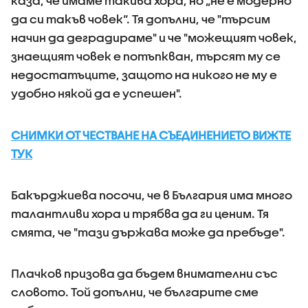
каза, че имаме такива хора, но „не е модерно
да си такъв човек“. Тя допълни, че "търсим
начин да деградираме" и че "можещият човек,
знаещият човек е потъпкван, търсят му се
недостатъците, защото на никого не му е
удобно някой да е успешен".
СНИМКИ ОТ ЧЕСТВАНЕ НА СЪЕДИНЕНИЕТО ВИЖТЕ
ТУК
Бакърджиева посочи, че в България има много
талантливи хора и трябва да ги ценим. Тя
смята, че "тази държава може да пребъде".
Плачков призова да бъдем внимателни със
словото. Той допълни, че българите сме