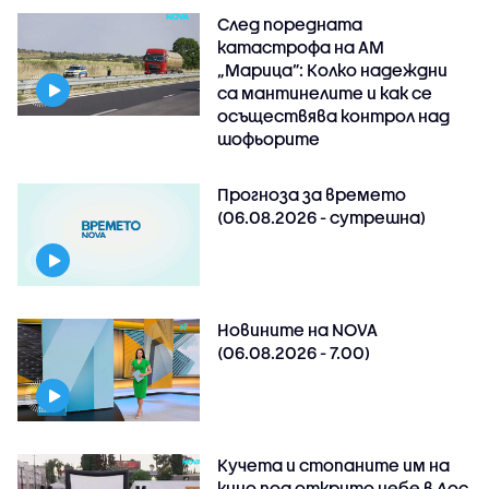
След поредната
катастрофа на АМ
„Марица”: Колко надеждни
са мантинелите и как се
осъществява контрол над
шофьорите
Прогноза за времето
(06.08.2026 - сутрешна)
Новините на NOVA
(06.08.2026 - 7.00)
Кучета и стопаните им на
кино под открито небе в Лос