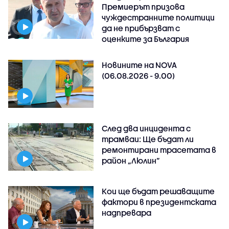
Премиерът призова
чуждестранните политици
да не прибързват с
оценките за България
Новините на NOVA
(06.08.2026 - 9.00)
След два инцидента с
трамваи: Ще бъдат ли
ремонтирани трасетата в
район „Люлин”
Кои ще бъдат решаващите
фактори в президентската
надпревара