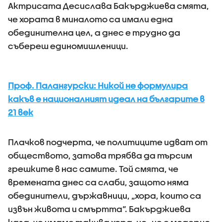
Актрисата Десислава Бакърджиева смята,
че хората в миналото са имали една
обединителна цел, а днес е трудно да
събереш единомишленици.
Проф. Палангурски: Никой не формулира
какъв е националният идеал на българите в
21 век
Плачков подчерта, че политиците идват от
обществото, затова трябва да търсим
грешките в нас самите. Той смята, че
времената днес са слаби, защото няма
обединители, държавници, „хора, които са
извън живота и смъртта“. Бакърджиева