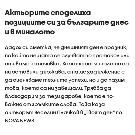
Актьорите споделиха
позициите си за българите днес
и в миналото
Дадох си сметка, че днешният ден е празник,
по който нещата се случват по протокол или
отиваме на почивка. Хората от миналото са
ни оставили държава, а наше задължение е
да оценяваме техните успехи, но и да пазим
това, което са ни завещали. Трябва да
благодарим за тези дарове, което е по-
важно от гръмките слова. Това каза
актьорът Веселин Плачков в „Твоят ден“ по
NOVA NEWS.