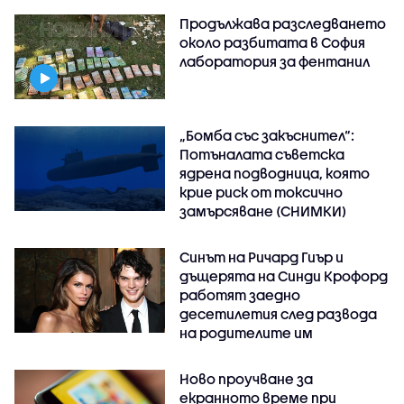
Продължава разследването
около разбитата в София
лаборатория за фентанил
„Бомба със закъснител“:
Потъналата съветска
ядрена подводница, която
крие риск от токсично
замърсяване (СНИМКИ)
Синът на Ричард Гиър и
дъщерята на Синди Крофорд
работят заедно
десетилетия след развода
на родителите им
Ново проучване за
екранното време при