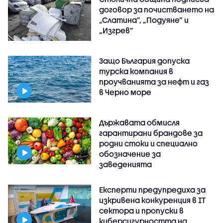
договор за почистването на
„Слатина”, „Подуяне” и
„Изгрев”
Защо България допуска
турска компания в
проучванията за нефт и газ
в Черно море
Държавата обмисля
гарантирани брандове за
родни стоки и специално
обозначение за
заведенията
Експерти предупредиха за
изкривена конкуренция в IT
сектора и пропуски в
киберсигурността на