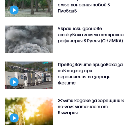
смъртоносния побой в
Пловдив
Украински дронове
атакуваха голяма петролна
рафинерия в Русия (СНИМКА)
Превозвачите призоваха за
нов подход при
ограниченията заради
жегите
Жълти кодове за горещини в
по-голямата част от
България