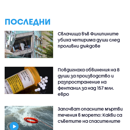
ПОСЛЕДНИ
Свлачища във Филипините
убиха четирима души след
проливни дъждове
Повдигнаха обвинения на 8
души за производство и
разпространение на
фентанил за над 157 млн.
евро
Започват опасните мъртви
течения в морето: Какви са
съветите на спасителите