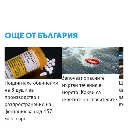
ОЩЕ ОТ БЪЛГАРИЯ
Започват опасните
Повдигнаха обвинения
Шоф
мъртви течения в
на 8 души за
сва
морето: Какви са
производство и
зар
съветите на спасителите
разпространение на
вър
фентанил за над 157
млн. евро