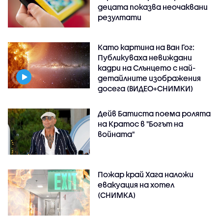
децата показва неочаквани
резултати
Като картина на Ван Гог:
Публикуваха невиждани
кадри на Слънцето с най-
детайлните изображения
досега (ВИДЕО+СНИМКИ)
Дейв Батиста поема ролята
на Кратос в "Богът на
войната"
Пожар край Хага наложи
евакуация на хотел
(СНИМКА)