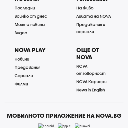
Последни
На живо
Всичко от днес
Лицата на NOVA
Моята новина
Предавания и
сериали
Видео
NOVA PLAY
ОЩЕ ОТ
NOVA
Новини
NOVA
Предавания
отговорност
Сериали
NOVA Кариери
Филми
News in English
МОБИЛНОТО ПРИЛОЖЕНИЕ НА NOVA.BG