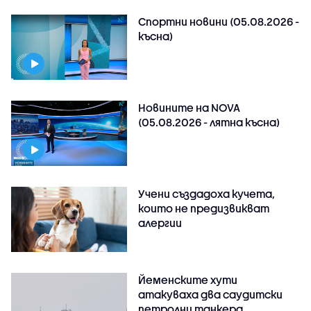
Спортни новини (05.08.2026 -
късна)
Новините на NOVA
(05.08.2026 - лятна късна)
Учени създадоха кучета,
които не предизвикват
алергии
Йеменските хути
атакуваха два саудитски
петролни танкера