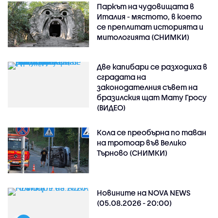
Паркът на чудовищата в
Италия - мястото, в което
се преплитат историята и
митологията (СНИМКИ)
Две капибари се разходиха в
сградата на
законодателния съвет на
бразилския щат Мату Гросу
(ВИДЕО)
Кола се преобърна по таван
на тротоар във Велико
Търново (СНИМКИ)
Новините на NOVA NEWS
(05.08.2026 - 20:00)