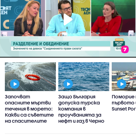
Започват
Защо България
Поморие
опасните мъртви
допуска турска
първото 
течения в морето:
компания в
Sunset Por
Какви са съветите
проучванията за
на спасителите
нефт и газ в Черно
море