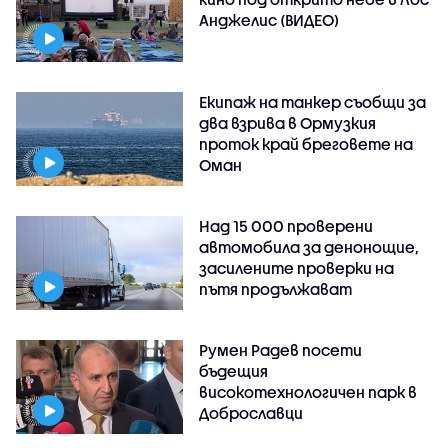
Анджелис (ВИДЕО)
Екипаж на танкер съобщи за
два взрива в Ормузкия
проток край бреговете на
Оман
Над 15 000 проверени
автомобила за денонощие,
засилените проверки на
пътя продължават
Румен Радев посети
бъдещия
високотехнологичен парк в
Доброславци