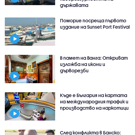
държавата
Поморие посреща първото
издание на Sunset Port Festival
В памет на Ванга: Откриват
изложба на икони и
дърворезби
Къде е България на картата
на международния трафик и
производство на наркотици
След конфликта в Банско: