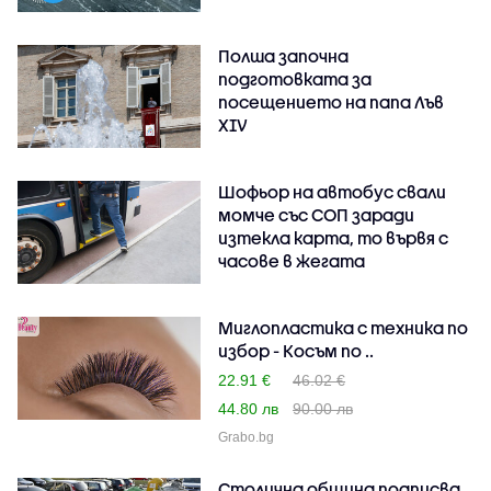
Полша започна
подготовката за
посещението на папа Лъв
XIV
Шофьор на автобус свали
момче със СОП заради
изтекла карта, то вървя с
часове в жегата
Миглопластика с техника по
избор - Косъм по ..
22.91 €
46.02 €
44.80 лв
90.00 лв
Grabo.bg
Столична община подписва