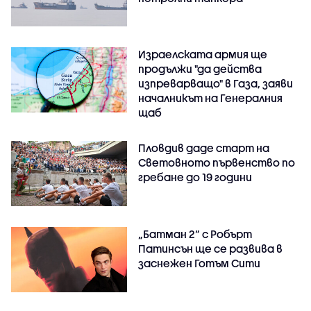
Израелската армия ще
продължи "да действа
изпреварващо" в Газа, заяви
началникът на Генералния
щаб
Пловдив даде старт на
Световното първенство по
гребане до 19 години
„Батман 2“ с Робърт
Патинсън ще се развива в
заснежен Готъм Сити