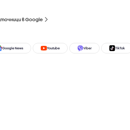
зточници в Google
Google News
Youtube
Viber
TikTok