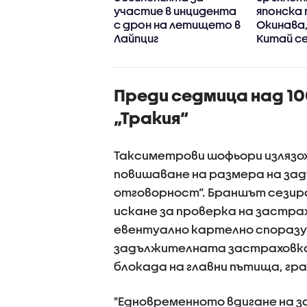
участие в инцидента
японска
с дрон на летището в
Окинава
Лайпциг
Китай се
стихият
Преди седмица над 1
„Тракия“
Таксиметрови шофьори излязо
повишаване на размера на з
отговорност“. Браншът сезира
искане за проверка на застра
евентуално картелно споразу
задължителната застраховка.
блокада на главни пътища, гра
"Едновременното вдигане на з