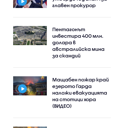
главен прокурор
Пентагонът
инвестира 400 млн.
долара в
Instagram
Facebook
австралийска мина
за скандий
Мащабен пожар край
езерото Гарда
наложи евакуацията
на стотици хора
(ВИДЕО)