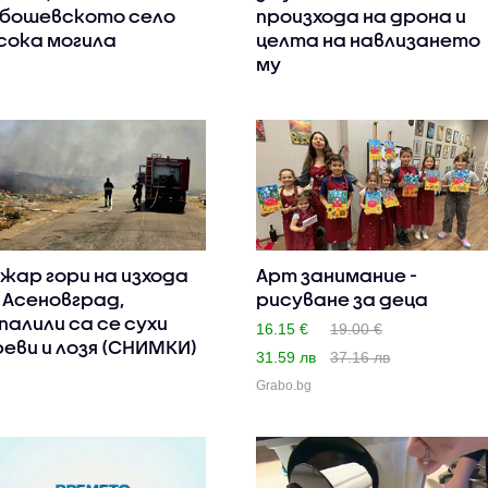
бошевското село
произхода на дрона и
сока могила
целта на навлизането
му
жар гори на изхода
Арт занимание -
 Асеновград,
рисуване за деца
палили са се сухи
16.15 €
19.00 €
еви и лозя (СНИМКИ)
31.59 лв
37.16 лв
Grabo.bg