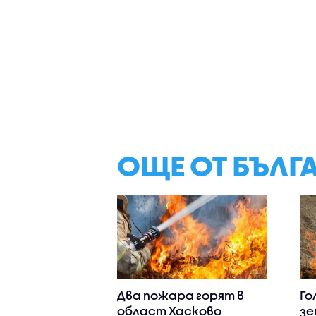
ОЩЕ ОТ БЪЛГ
Два пожара горят в
Го
област Хасково
зе