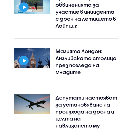
обвиненията за
участие в инцидента
с дрон на летището в
Лайпциг
Магията Лондон:
Английската столица
през погледа на
младите
Депутати настояват
за установяване на
произхода на дрона и
целта на
навлизането му