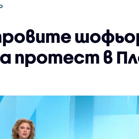
О
тровите шофьо
на протест в П