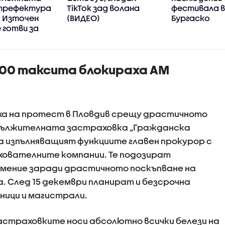
 префектура
TikTok зад волана
фестивала 
, Източен
(ВИДЕО)
Бургаско
 готви за
а
000 таксита блокираха АМ
ха на протест в Пловдив срещу драстичното
адължителната застраховка „Гражданска
 изпълняващият функциите главен прокурор с
хователните компании. Те подозират
мение заради драстичното поскъпване на
 След 15 декември планират и безсрочна
ници и магистрали.
астраховките носи абсолютно всички белези на