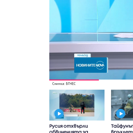
Снимка: БГНЕС
иха ловния сезон
Русия отхвърли
Тайфунъ
релетен дивеч
обвиненията за
връхлет