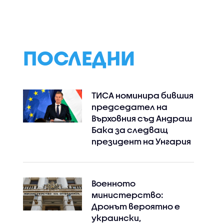
в
треска са хората
находки продъл
над 60 години и тези с
да ни разкрива 
имунен дефицит
Дунав
ПОСЛЕДНИ
ТИСА номинира бившия
председател на
Върховния съд Андраш
Бака за следващ
президент на Унгария
Военното
министерство:
Дронът вероятно е
украински,