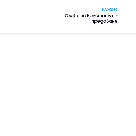
НА ЖИВО
Съдби на кръстопът –
предаване