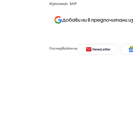
Източник:
БНР
Добави ни в предпочитани и
Последвайте ни
NewsLetter