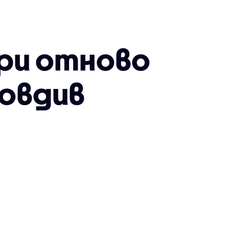
ри отново
ловдив