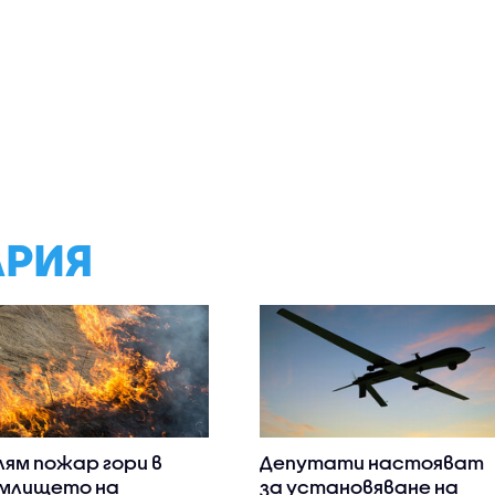
АРИЯ
лям пожар гори в
Депутати настояват
млището на
за установяване на