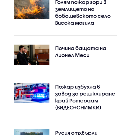
Голям пожар гори в
землището на
бобошевското село
Висока могила
Почина бащата на
Лионел Меси
Пожар избухна в
завод за рециклиране
край Ротердам
(ВИДЕО+СНИМКИ)
Русия отхвърли