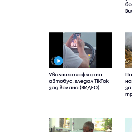
бо
Ви
Уволниха шофьор на
По
автобус, гледал TikTok
на
зад волана (ВИДЕО)
за
тр