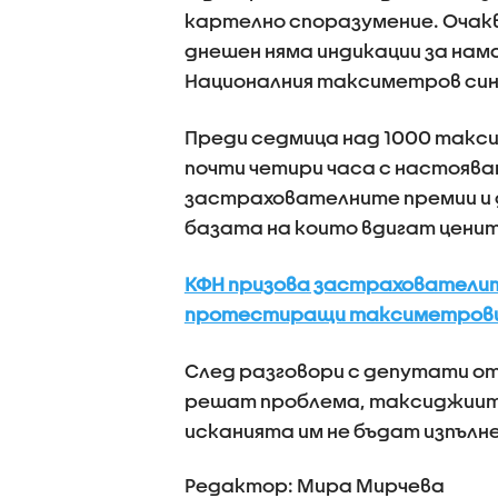
картелно споразумение. Очакв
днешен няма индикации за нам
Националния таксиметров си
Преди седмица над 1000 такси
почти четири часа с настоява
застрахователните премии и д
базата на които вдигат ценит
КФН призова застрахователит
протестиращи таксиметрови
След разговори с депутати от
решат проблема, таксиджиите
исканията им не бъдат изпъл
Редактор: Мира Мирчева