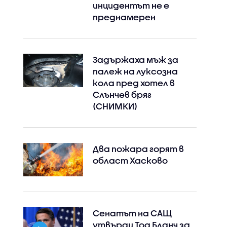
инцидентът не е
преднамерен
Задържаха мъж за
палеж на луксозна
кола пред хотел в
Слънчев бряг
(СНИМКИ)
Два пожара горят в
област Хасково
Сенатът на САЩ
утвърди Тод Бланч за