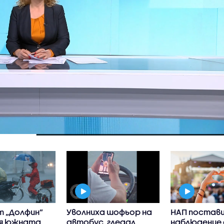
т „Долфин”
Уволниха шофьор на
НАП постави
я южната
автобус, гледал
наблюдение 