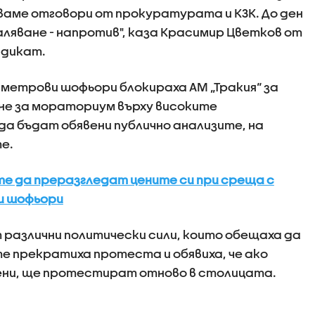
аме отговори от прокуратурата и КЗК. До ден
аляване - напротив", каза Красимир Цветков от
ндикат.
метрови шофьори блокираха АМ „Тракия“ за
не за мораториум върху високите
а бъдат обявени публично анализите, на
е.
е да преразгледат цените си при среща с
 шофьори
 различни политически сили, които обещаха да
 прекратиха протеста и обявиха, че ако
нени, ще протестират отново в столицата.