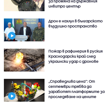
за промяна на държавния
инвитро център
Дрон е нахлул в българското
въздушно пространство
Пожар в рафинерия в руския
Краснодарски край след
украински удар с дронове
„Справедлива цена“: От
септември трябва да
заработят платформите за
проследяване на цените