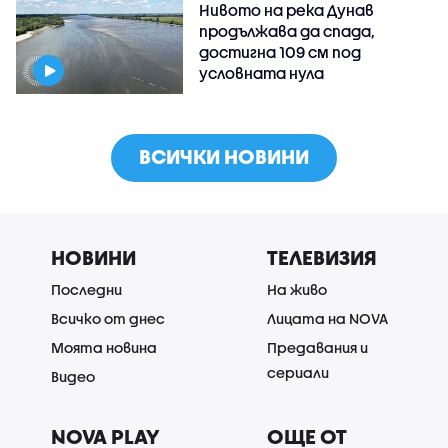
Нивото на река Дунав
продължава да спада,
достигна 109 см под
условната нула
ВСИЧКИ НОВИНИ
НОВИНИ
ТЕЛЕВИЗИЯ
Последни
На живо
Всичко от днес
Лицата на NOVA
Моята новина
Предавания и
сериали
Видео
NOVA PLAY
ОЩЕ ОТ