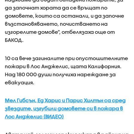
да започнат хората да се връщат по
домовете, които са останали, и да започне
възстановяването, почистването на
изгорелите домове”, отбелязаха още от
БАКОД.
10 са вече загиналите при опустошителните
пожари в Лос Анджелис, щата Калифорния.
Над 180 000 души получиха нареждане за
евакуация.
Мел Гибсън, Ед Харис и Парис Хилтън са сред
звездите, изгубили домовете си в пожара в
Лос Анджелис (ВИДЕО)