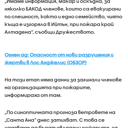
„Имаме информация, макар и оскъдна, за
няколко БАКОД членове, които са евакуирани
по спешност, както и едно семейство, чиято
къща е изгоряла в Ийтън, при пожара край
Алтадена”, съобщи Дружеството.
Огнен ад: Опасност от нови разрушения и
жертви в Лос Анджелис (ОБЗОР)
На този етап няма данни за загинали членове
на организацията при пожарите,
информираха от там.
„По синоптичната прогноза ветровете на
„Санта Ана” днес затихват. С това се
надяваме да бъдат овладени пожарите, за