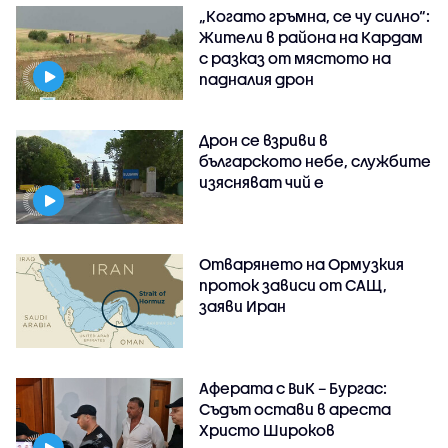
„Когато гръмна, се чу силно“:
Жители в района на Кардам
с разказ от мястото на
падналия дрон
Дрон се взриви в
българското небе, службите
изясняват чий е
Отварянето на Ормузкия
проток зависи от САЩ,
заяви Иран
Аферата с ВиК – Бургас:
Съдът остави в ареста
Христо Широков