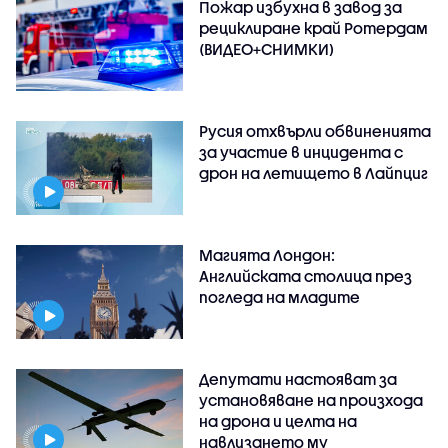
Пожар избухна в завод за
рециклиране край Ротердам
(ВИДЕО+СНИМКИ)
Русия отхвърли обвиненията
за участие в инцидента с
дрон на летището в Лайпциг
Магията Лондон:
Английската столица през
погледа на младите
Депутати настояват за
установяване на произхода
на дрона и целта на
навлизането му