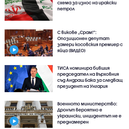
схема за износ на иракски
петрол
С викове „Срам!“:
Опозиционен депутат
замери косовския премиер с
яйца (ВИДЕО)
ТИСА номинира бившия
председател на Върховния
съд Андраш Бака за следващ
президент на Унгария
Военното министерство:
Дронът вероятно е
украински, инцидентът не е
преднамерен