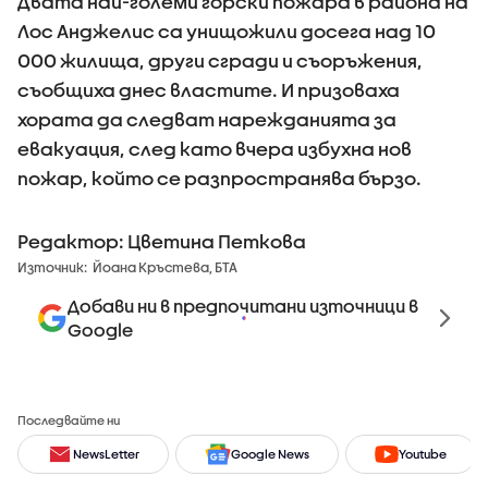
Двата най-големи горски пожара в района на
Лос Анджелис са унищожили досега над 10
000 жилища, други сгради и съоръжения,
съобщиха днес властите. И призоваха
хората да следват нарежданията за
евакуация, след като вчера избухна нов
пожар, който се разпространява бързо.
Редактор: Цветина Петкова
Източник:
Йоана Кръстева, БТА
Добави ни в предпочитани източници в
Google
Последвайте ни
NewsLetter
Google News
Youtube