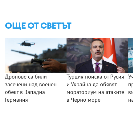
ОЩЕ ОТ СВЕТЪТ
Дронове са били
Турция поиска от Русия
Уче
засечени над военен
и Украйна да обявят
пре
обект в Западна
мораториум на атаките
във
Германия
в Черно море
на 