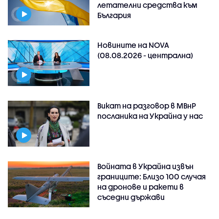
летателни средства към
България
Новините на NOVA
(08.08.2026 - централна)
Викат на разговор в МВнР
посланика на Украйна у нас
Войната в Украйна извън
границите: Близо 100 случая
на дронове и ракети в
съседни държави