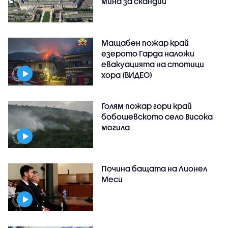
мина за скандий
Мащабен пожар край
езерото Гарда наложи
евакуацията на стотици
хора (ВИДЕО)
Голям пожар гори край
бобошевското село Висока
могила
Почина бащата на Лионел
Меси