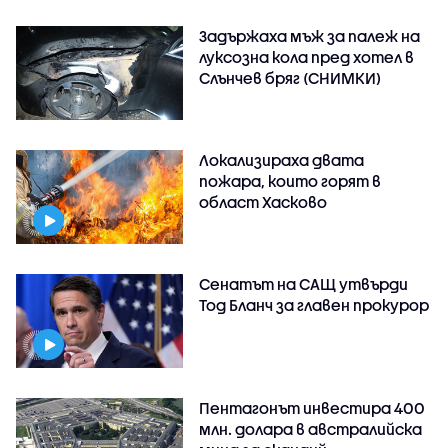
Задържаха мъж за палеж на
луксозна кола пред хотел в
Слънчев бряг (СНИМКИ)
Локализираха двата
пожара, които горят в
област Хасково
Сенатът на САЩ утвърди
Тод Бланч за главен прокурор
Пентагонът инвестира 400
млн. долара в австралийска