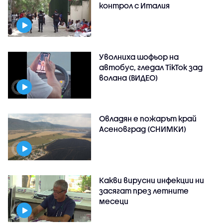
контрол с Италия
Уволниха шофьор на
автобус, гледал TikTok зад
волана (ВИДЕО)
Овладян е пожарът край
Асеновград (СНИМКИ)
Какви вирусни инфекции ни
засягат през летните
месеци