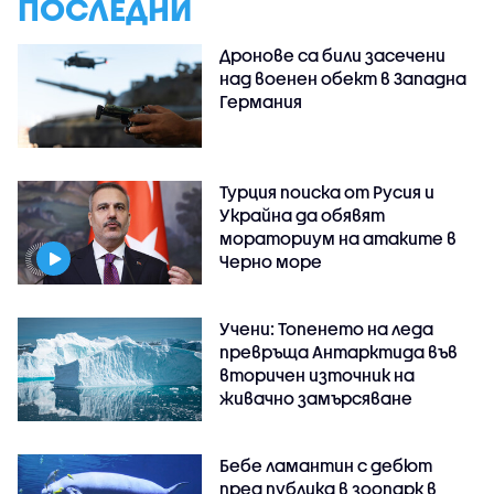
ПОСЛЕДНИ
Дронове са били засечени
над военен обект в Западна
Германия
Турция поиска от Русия и
Украйна да обявят
мораториум на атаките в
Черно море
Учени: Топенето на леда
превръща Антарктида във
вторичен източник на
живачно замърсяване
Бебе ламантин с дебют
пред публика в зоопарк в