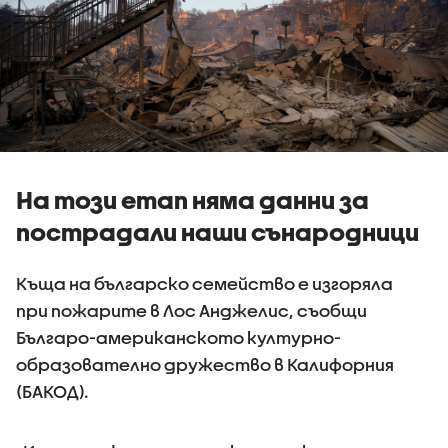
На този етап няма данни за
пострадали наши сънародници
Къща на българско семейство е изгоряла
при пожарите в Лос Анджелис, съобщи
Българо-американското културно-
образователно дружество в Калифорния
(БАКОД).