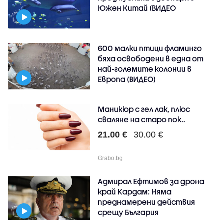
Южен Китай (ВИДЕО
600 малки птици фламинго
бяха освободени в една от
най-големите колонии в
Европа (ВИДЕО)
Маникюр с гел лак, плюс
сваляне на старо пок..
21.00 €
30.00 €
Grabo.bg
Адмирал Ефтимов за дрона
край Кардам: Няма
преднамерени действия
срещу България