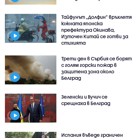
Тайфунът „Долфин” връхлетя
южната японска
префектура Окинава,
Източен Китай се готви за
стихията
Трети ден в Сърбия се борят
с голям горски пожар в
защитена зона около
Белград
Зеленски и Вучич се
срещнаха в Белград
Испания въведе граничен