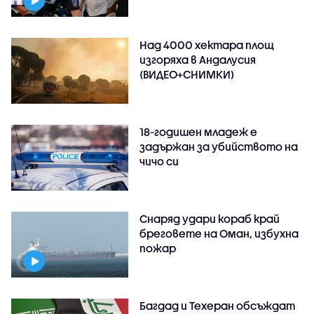
Над 4000 хектара площ
изгоряха в Андалусия
(ВИДЕО+СНИМКИ)
18-годишен младеж е
задържан за убийството на
чичо си
Снаряд удари кораб край
бреговете на Оман, избухна
пожар
Багдад и Техеран обсъждат