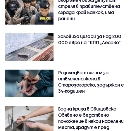
стреля в правителствена
сграда край Банкок, има
ранени
Заловиха цигари за над 200
000 евро на ГКПП „Лесово”
Разследват сигнал за
отвлечена жена в
Старозагорско, задържан е
34-годишен
Водна криза в Свищовско:
Обявено е бедствено
положение в някои населени
места, градът е пред