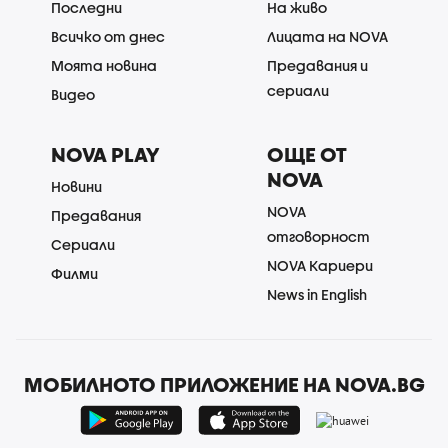
Последни
На живо
Всичко от днес
Лицата на NOVA
Моята новина
Предавания и
сериали
Видео
NOVA PLAY
ОЩЕ ОТ
NOVA
Новини
NOVA
Предавания
отговорност
Сериали
NOVA Кариери
Филми
News in English
МОБИЛНОТО ПРИЛОЖЕНИЕ НА NOVA.BG