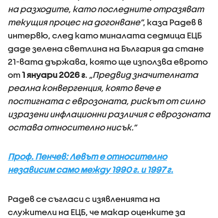
на разходите, като последните отразяват
текущия процес на догонване“
, каза Радев в
интервю, след като миналата седмица ЕЦБ
даде зелена светлина на България да стане
21-вата държава, която ще използва еврото
от
1 януари 2026 г
.
„Предвид значителната
реална конвергенция, която вече е
постигната с еврозоната, рискът от силно
изразени инфлационни различия с еврозоната
остава относително нисък.“
Проф. Пенчев: Левът е относително
независим само между 1990 г. и 1997 г.
Радев се съгласи с изявленията на
служители на ЕЦБ, че макар оценките за