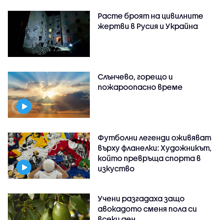
Расте броят на цивилните
жертви в Русия и Украйна
Слънчево, горещо и
пожароопасно време
Футболни легенди оживяват
върху фланелки: Художникът,
който превръща спорта в
изкуство
Учени разгадаха защо
авокадото сменя пола си
всеки ден