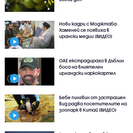
Нови кадри с Моджтаба
Хаменей се появиха в
ирански медии (ВИДЕО)
ОАЕ екстрадираха в Дъблин
боса на влиятелен
ирландски наркокартел
Бебе пингвин от застрашен
вид радва посетителите на
зоопарк в Китай (ВИДЕО)