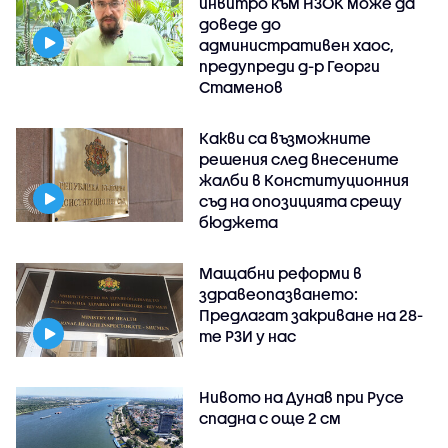
инвитро към НЗОК може да
доведе до
административен хаос,
предупреди д-р Георги
Стаменов
Какви са възможните
решения след внесените
жалби в Конституционния
съд на опозицията срещу
бюджета
Мащабни реформи в
здравеопазването:
Предлагат закриване на 28-
те РЗИ у нас
Нивото на Дунав при Русе
спадна с още 2 см