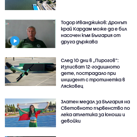
Тодор Иванджиков: Дронът
край Кардам може да е бил
насочен към България от
друга държава
След 10 дни в „Пирогов“:
Изписват 12-годишното
дете, пострадало при
инцидент с тротинетка в
Лясковец
Златен медал за България на
Световното първенство по
лека атлетика за юноши и
девойки