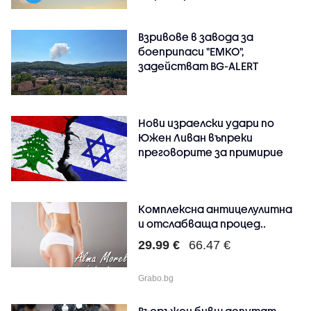
Взривове в завода за
боеприпаси "ЕМКО",
задействат BG-ALERT
Нови израелски удари по
Южен Ливан въпреки
преговорите за примирие
Комплексна антицелулитна
и отслабваща процед..
29.99 €
66.47 €
Grabo.bg
Въоръжен бивш депутат