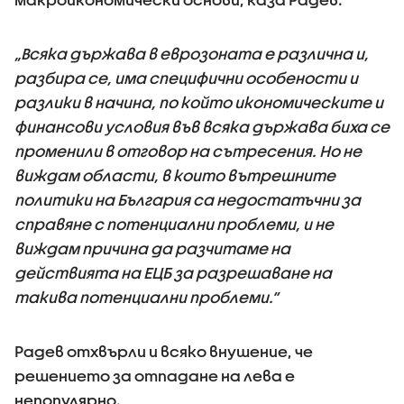
„Всяка държава в еврозоната е различна и,
разбира се, има специфични особености и
разлики в начина, по който икономическите и
финансови условия във всяка държава биха се
променили в отговор на сътресения. Но не
виждам области, в които вътрешните
политики на България са недостатъчни за
справяне с потенциални проблеми, и не
виждам причина да разчитаме на
действията на ЕЦБ за разрешаване на
такива потенциални проблеми.“
Радев отхвърли и всяко внушение, че
решението за отпадане на лева е
непопулярно.