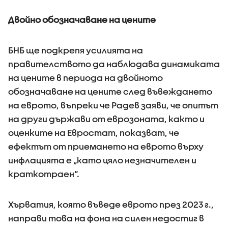
Двойно обозначаване на цените
БНБ ще подкрепя усилията на
правителството да наблюдава динамиката
на цените в периода на двойното
обозначаване на цените след въвеждането
на еврото, въпреки че Радев заяви, че опитът
на други държави от еврозоната, както и
оценките на Евростат, показват, че
ефектът от приемането на еврото върху
инфлацията е „като цяло незначителен и
краткотраен“.
Хърватия, която въведе еврото през 2023 г.,
направи това на фона на силен недостиг в