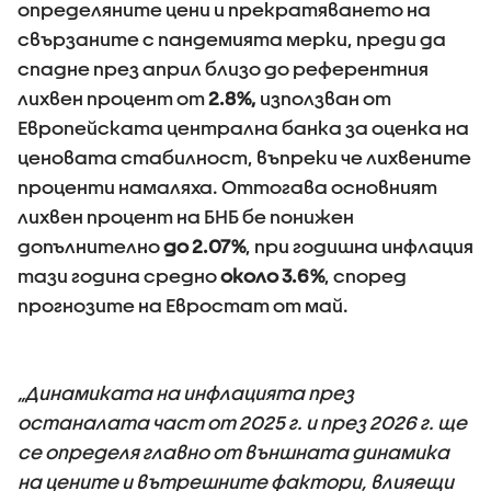
определяните цени и прекратяването на
свързаните с пандемията мерки, преди да
спадне през април близо до референтния
лихвен процент от
2.8%,
използван от
Европейската централна банка за оценка на
ценовата стабилност, въпреки че лихвените
проценти намаляха. Оттогава основният
лихвен процент на БНБ бе понижен
допълнително
до 2.07%
, при годишна инфлация
тази година средно
около 3.6%
, според
прогнозите на Евростат от май.
„Динамиката на инфлацията през
останалата част от 2025 г. и през 2026 г. ще
се определя главно от външната динамика
на цените и вътрешните фактори, влияещи