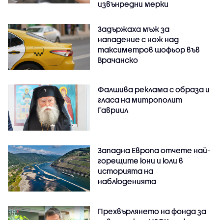
извънредни мерки
Задържаха мъж за
нападение с нож над
таксиметров шофьор във
Врачанско
Фалшива реклама с образа и
гласа на митрополит
Гавриил
Западна Европа отчете най-
горещите юни и юли в
историята на
наблюденията
Прехвърлянето на фонда за