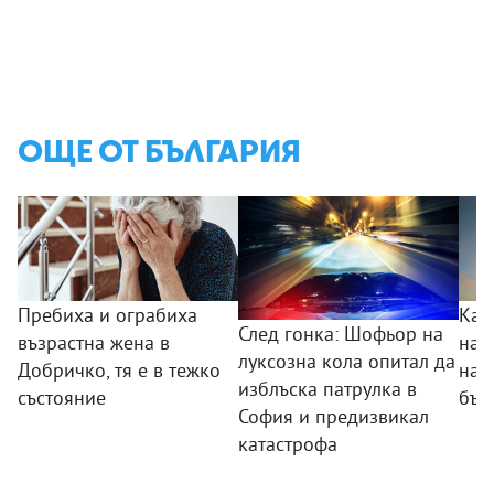
ОЩЕ ОТ БЪЛГАРИЯ
Пребиха и ограбиха
Как
След гонка: Шофьор на
възрастна жена в
на 
луксозна кола опитал да
Добричко, тя е в тежко
нав
изблъска патрулка в
състояние
бъл
София и предизвикал
катастрофа