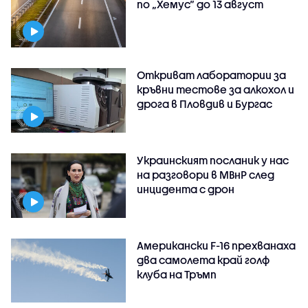
по „Хемус“ до 13 август
Откриват лаборатории за
кръвни тестове за алкохол и
дрога в Пловдив и Бургас
Украинският посланик у нас
на разговори в МВнР след
инцидента с дрон
Американски F-16 прехванаха
два самолета край голф
клуба на Тръмп