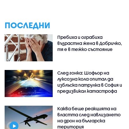
ПОСЛЕДНИ
Пребиха и ограбиха
възрастна жена в Добричко,
тя е в тежко състояние
След гонка: Шофьор на
луксозна кола опитал да
изблъска патрулка в София и
предизвикал катастрофа
Каква беше реакцията на
властта след навлизането
на дрон на българска
територия