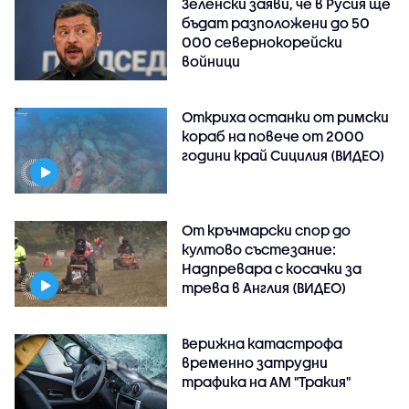
Зеленски заяви, че в Русия ще
бъдат разположени до 50
000 севернокорейски
войници
Откриха останки от римски
кораб на повече от 2000
години край Сицилия (ВИДЕО)
От кръчмарски спор до
култово състезание:
Надпревара с косачки за
трева в Англия (ВИДЕО)
Верижна катастрофа
временно затрудни
трафика на АМ "Тракия"