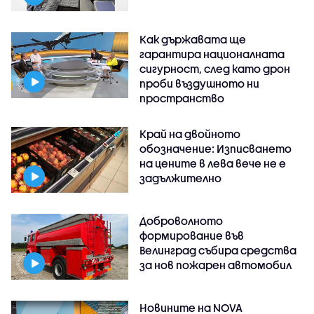
Как държавата ще
гарантира националната
сигурност, след като дрон
проби въздушното ни
пространство
Край на двойното
обозначение: Изписването
на цените в лева вече не е
задължително
Доброволното
формирование във
Велинград събира средства
за нов пожарен автомобил
Новините на NOVA