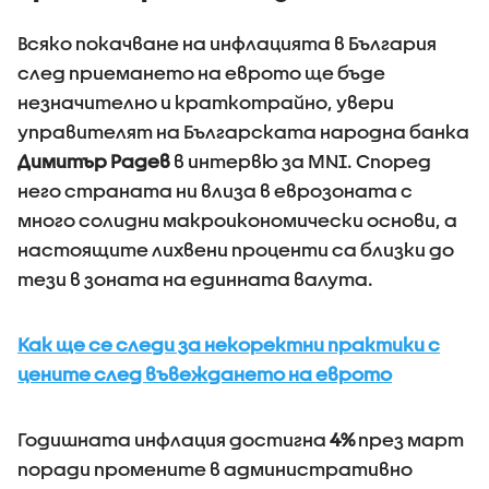
Всяко покачване на инфлацията в България
след приемането на еврото ще бъде
незначително и краткотрайно, увери
управителят на Българската народна банка
Димитър Радев
в интервю за MNI. Според
него страната ни влиза в еврозоната с
много солидни макроикономически основи, а
настоящите лихвени проценти са близки до
тези в зоната на единната валута.
Как ще се следи за некоректни практики с
цените след въвеждането на еврото
Годишната инфлация достигна
4%
през март
поради промените в административно