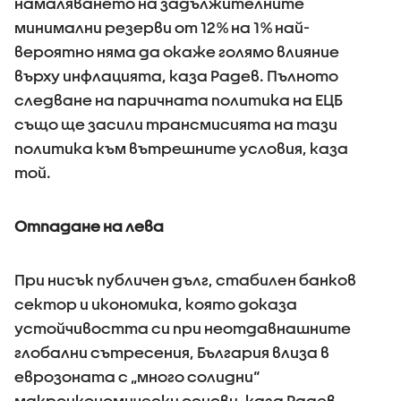
намаляването на задължителните
минимални резерви от 12% на 1% най-
вероятно няма да окаже голямо влияние
върху инфлацията, каза Радев. Пълното
следване на паричната политика на ЕЦБ
също ще засили трансмисията на тази
политика към вътрешните условия, каза
той.
Отпадане на лева
При нисък публичен дълг, стабилен банков
сектор и икономика, която доказа
устойчивостта си при неотдавнашните
глобални сътресения, България влиза в
еврозоната с „много солидни“
макроикономически основи, каза Радев.