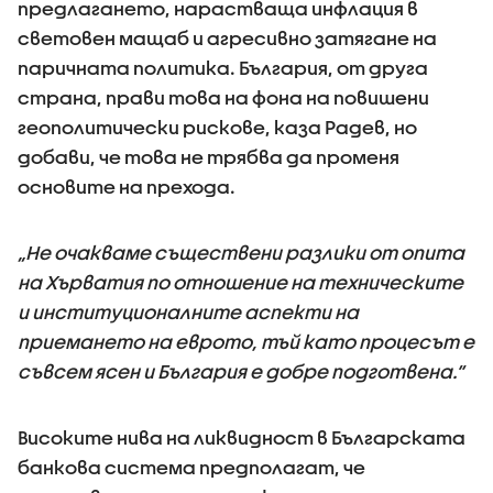
предлагането, нарастваща инфлация в
световен мащаб и агресивно затягане на
паричната политика. България, от друга
страна, прави това на фона на повишени
геополитически рискове, каза Радев, но
добави, че това не трябва да променя
основите на прехода.
„Не очакваме съществени разлики от опита
на Хърватия по отношение на техническите
и институционалните аспекти на
приемането на еврото, тъй като процесът е
съвсем ясен и България е добре подготвена.“
Високите нива на ликвидност в Българската
банкова система предполагат, че