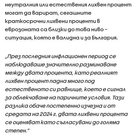
неутралния или естествения лихвен процент
могат да варират, сегашните
краткосрочни лихвени проценти в
еврозоната са близки до това ниво –
ситуация, която е валидна и за България.
„През последния инфлационен период се
наблюдаваше значително разминаване
между двата процента, като реалният
лихвен процент падна много под
естественото си равнище, което е сигнал
за облекчаване на паричните условия. Тази
разлика обаче постепенно изчезна и от
средата на 2024 г. двата лихвени процента
се оценяват като съгласувани до голяма
степен.“