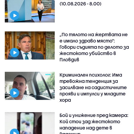
(10.08.2026 - 8.00)
„По тялото на жертвата не
е имало здраво място":
Говори съдията по делото за
жестокото убийство в
Пловдив
Криминален психолог: Има
тревожна тенденция за
засилване на садистичните
прояви и импулси у младите
хора
Бой и унижение пред камера:
Кой стои зад жестокото
нападение над дете в
Радомир