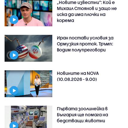
„Новите известни”: Кой е
Михаил Стоянов и защо не
иска да има плочки на
корема
Иран постави условия за
Ормузкия проток. Тръмп:
Водим полупреговори
Новините на NOVA
(10.08.2026 - 9.00)
Първата зоолинейка в
България ще помага на
бедстващи животни