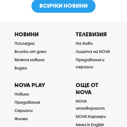
ВСИЧКИ НОВИНИ
НОВИНИ
ТЕЛЕВИЗИЯ
Последни
На живо
Всичко от днес
Лицата на NOVA
Моята новина
Предавания и
сериали
Видео
NOVA PLAY
ОЩЕ ОТ
NOVA
Новини
NOVA
Предавания
отговорност
Сериали
NOVA Кариери
Филми
News in English