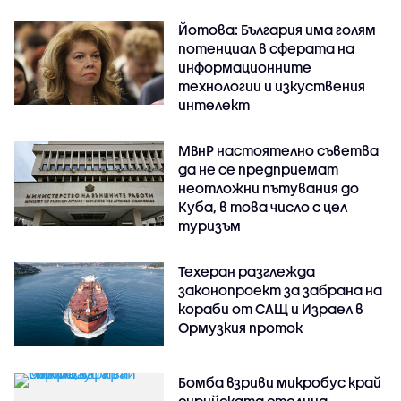
Йотова: България има голям
потенциал в сферата на
информационните
технологии и изкуствения
интелект
МВнР настоятелно съветва
да не се предприемат
неотложни пътувания до
Куба, в това число с цел
туризъм
Техеран разглежда
законопроект за забрана на
кораби от САЩ и Израел в
Ормузкия проток
Бомба взриви микробус край