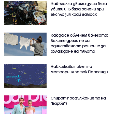
Най-малко двама души бяха
убити и 13 бяха ранени при
експлозия край Дамаск
Как да се облечем в жегата:
Белите дрехи не са
единственото решение за
охлаждане на тялото
Наближава пикът на
метеорния поток Персеиди
Спират продължанието на
"Барби"?