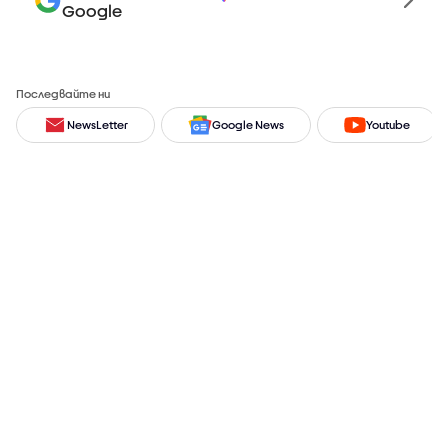
Google
Последвайте ни
NewsLetter
Google News
Youtube