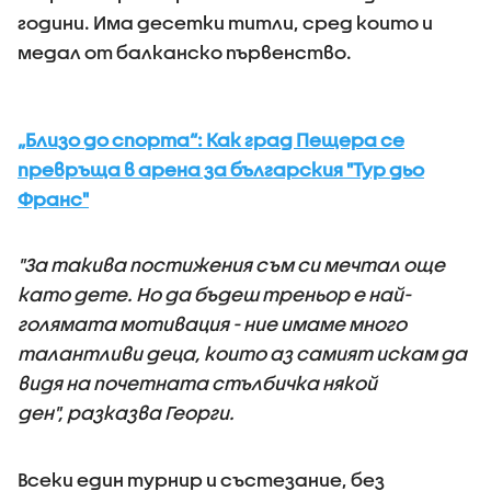
години. Има десетки титли, сред които и
медал от балканско първенство.
„Близо до спорта“: Как град Пещера се
превръща в арена за българския "Тур дьо
Франс"
"За такива постижения съм си мечтал още
като дете. Но да бъдеш треньор е най-
голямата мотивация - ние имаме много
талантливи деца, които аз самият искам да
видя на почетната стълбичка някой
ден", разказва Георги.
Всеки един турнир и състезание, без