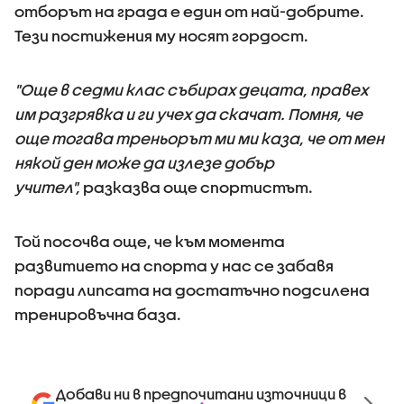
отборът на града е един от най-добрите.
Тези постижения му носят гордост.
"Още в седми клас събирах децата, правех
им разгрявка и ги учех да скачат. Помня, че
още тогава треньорът ми ми каза, че от мен
някой ден може да излезе добър
учител",
разказва още спортистът.
Той посочва още, че към момента
развитието на спорта у нас се забавя
поради липсата на достатъчно подсилена
тренировъчна база.
Добави ни в предпочитани източници в