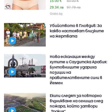
15.00 €
50.00 €
29.34 лв
97.79 лв
Grabo.bg
Убийството в Пловдив: За
какво настояват близките
на жертвата
Нова ескалация между
хутите и Саудитска Арабия:
Бунтовниците удариха
позиции на
правителствените сили в
Йемен
Екипи следят за повторно
възникване на огнища след
пожара, който затвори
„Тракия“