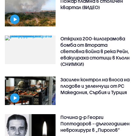
Пожар пламна в столичен
квартал (ВИДЕО)
Откриха 200-килограмова
бомба от Втората
световна война в река Рейн,
евакуираха стотици в Кьолн
(СНИМКИ)
Засилен контрол на вноса на
плодове и зеленчуци от РС
Македония, Сърбия и Турция
Почина д-р Георги
Поптодоров – дългогодишен
неврохирург в „Пирогов“