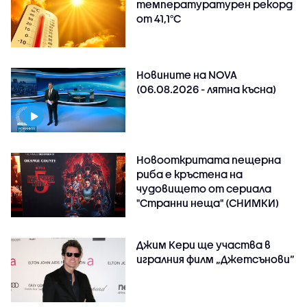
температуратурен рекорд
от 41,1°C
Новините на NOVA
(06.08.2026 - лятна късна)
Новооткритата пещерна
риба е кръстена на
чудовището от сериала
"Странни неща" (СНИМКИ)
Джим Кери ще участва в
игралния филм „Джетсънови“