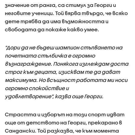
значение от ранга, са стимул за Георги и
неговите ученици. Той вярва твърдо, че всяко
дете трябва да има възможността и
свободата да покаже какво умее.
"Дори да не бъдеш шампион стъпването на
почетната стълбичка е огромно
възнаграждение. Понякога изглеждам доста
строг към децата, изисквам те да дават
максимума. Но всъщност работата ми носи
огромно спокойствие и
удовлетворение", казва още Георги.
Страстта и изборът на този спорт идват
още от детството на Георги, прекарано в
Сандански. Той разказва, че към момента