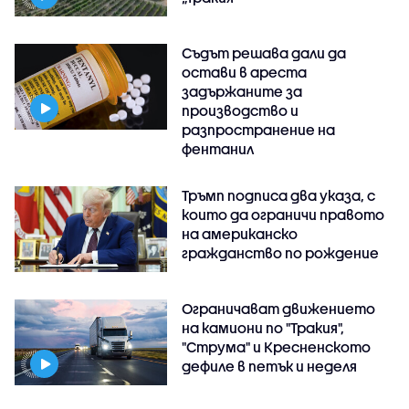
Съдът решава дали да
остави в ареста
задържаните за
производство и
разпространение на
фентанил
Тръмп подписа два указа, с
които да ограничи правото
на американско
гражданство по рождение
Ограничават движението
на камиони по "Тракия",
"Струма" и Кресненското
дефиле в петък и неделя