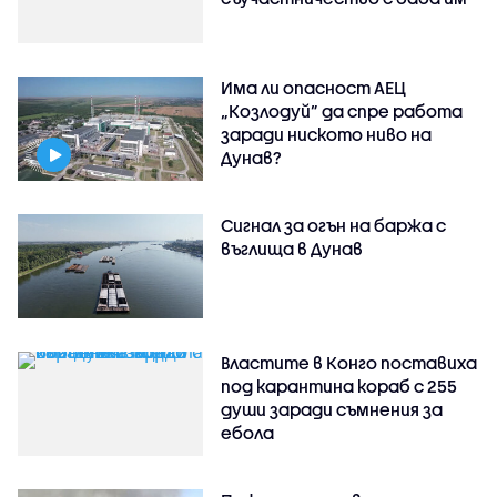
Има ли опасност АЕЦ
„Козлодуй” да спре работа
заради ниското ниво на
Дунав?
Сигнал за огън на баржа с
въглища в Дунав
Властите в Конго поставиха
под карантина кораб с 255
души заради съмнения за
ебола