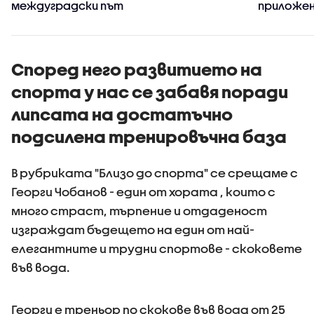
междуградски път
приложен
информац
има пров
пътя
Според него развитието на
спорта у нас се забавя поради
липсата на достатъчно
подсилена тренировъчна база
В рубриката "Близо до спорта" се срещаме с
Георги Чобанов - един от хората , които с
много страст, търпение и отдаденост
изграждат бъдещето на един от най-
елегантните и трудни спортове - скоковете
във вода.
Георги е треньор по скокове във вода от 25