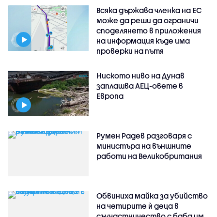
Всяка държава членка на ЕС
може да реши да ограничи
споделянето в приложения
на информация къде има
проверки на пътя
Ниското ниво на Дунав
заплашва АЕЦ-овете в
Европа
Румен Радев разговаря с
министъра на външните
работи на Великобритания
Обвиниха майка за убийство
на четирите ѝ деца в
съучастничество с баба им