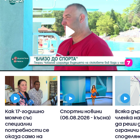
Как 17-годишно
Спортни новини
Всяка дъ
момче със
(06.08.2026 - късна)
членка н
специални
да реши 
потребности се
ограничи
оказа само на
споделян