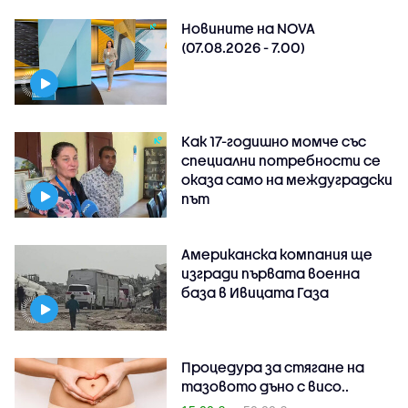
Новините на NOVA
(07.08.2026 - 7.00)
Как 17-годишно момче със
специални потребности се
оказа само на междуградски
път
Американска компания ще
изгради първата военна
база в Ивицата Газа
Процедура за стягане на
тазовото дъно с висо..