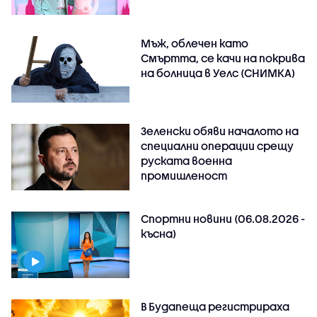
Мъж, облечен като
Смъртта, се качи на покрива
на болница в Уелс (СНИМКА)
Зеленски обяви началото на
специални операции срещу
руската военна
промишленост
Спортни новини (06.08.2026 -
късна)
В Будапеща регистрираха