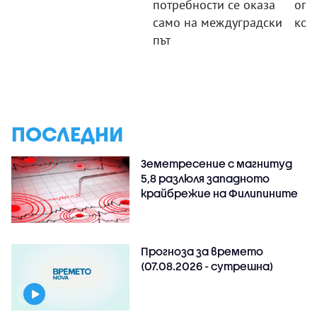
потребности се оказа
огн
само на междуградски
кой
път
ПОСЛЕДНИ
Земетресение с магнитуд
5,8 разлюля западното
крайбрежие на Филипините
Прогноза за времето
(07.08.2026 - сутрешна)