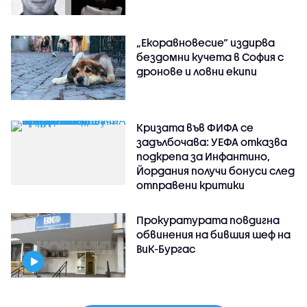
„Екоравновесие“ издирва
бездомни кучета в София с
дронове и ловни екипи
Кризата във ФИФА се
задълбочава: УЕФА отказва
подкрепа за Инфантино,
Йордания получи бонуси след
отправени критики
Прокуратурата повдигна
обвинения на бившия шеф на
ВиК-Бургас