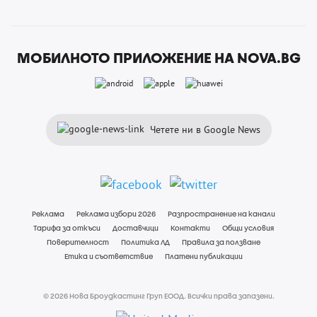
МОБИЛНОТО ПРИЛОЖЕНИЕ НА NOVA.BG
Четете ни в Google News
Реклама
Реклама избори 2026
Разпространение на канали
Тарифа за откъси
Доставчици
Контакти
Общи условия
Поверителност
Политика ЛД
Правила за ползване
Етика и съответствие
Платени публикации
© 2026 Нова Броудкастинг Груп ЕООД. Всички права запазени.