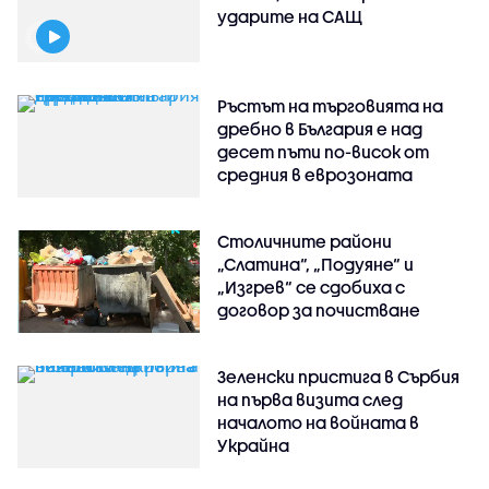
ударите на САЩ
Ръстът на търговията на
дребно в България е над
десет пъти по-висок от
средния в еврозоната
Столичните райони
„Слатина“, „Подуяне“ и
„Изгрев“ се сдобиха с
договор за почистване
Зеленски пристига в Сърбия
на първа визита след
началото на войната в
Украйна