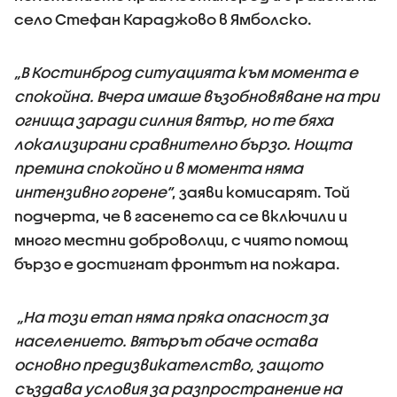
село Стефан Караджово в Ямболско.
„В Костинброд ситуацията към момента е
спокойна. Вчера имаше възобновяване на три
огнища заради силния вятър, но те бяха
локализирани сравнително бързо. Нощта
премина спокойно и в момента няма
интензивно горене“
, заяви комисарят. Той
подчерта, че в гасенето са се включили и
много местни доброволци, с чиято помощ
бързо е достигнат фронтът на пожара.
„На този етап няма пряка опасност за
населението. Вятърът обаче остава
основно предизвикателство, защото
създава условия за разпространение на