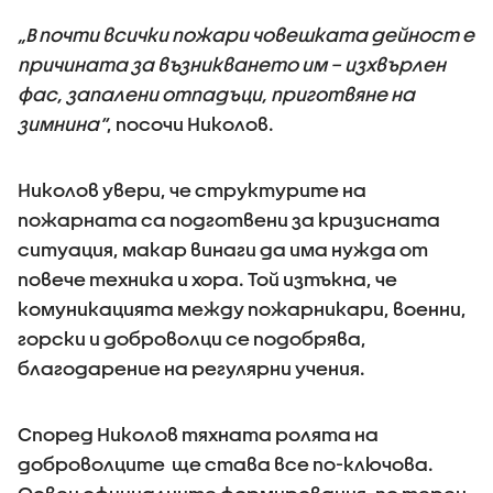
„В почти всички пожари човешката дейност е
причината за възникването им – изхвърлен
фас, запалени отпадъци, приготвяне на
зимнина“
, посочи Николов.
Николов увери, че структурите на
пожарната са подготвени за кризисната
ситуация, макар винаги да има нужда от
повече техника и хора. Той изтъкна, че
комуникацията между пожарникари, военни,
горски и доброволци се подобрява,
благодарение на регулярни учения.
Според Николов тяхната ролята на
доброволците ще става все по-ключова.