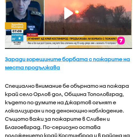
Заради горещините борбата с пожарите на
места продължава
Специално внимание бе обърнато на пожара
край село Орлов дол, Община Тополовград,
където по думите на Джартов огънят е
локализиран и под денонощно наблюдение.
Същото важи за пожарите в Сливен и
Благоевград. По-сериозно остава
положението край Костинброд и в района на