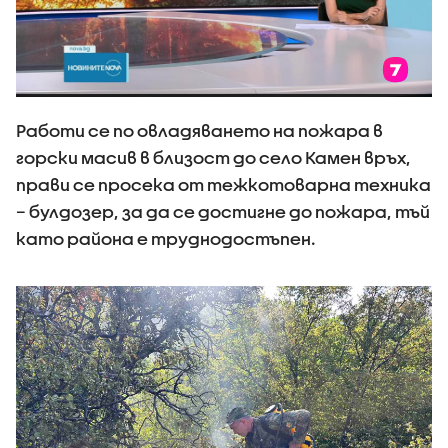
Работи се по овладяването на пожара в
горски масив в близост до село Камен връх,
прави се просека от тежкотоварна техника
– булдозер, за да се достигне до пожара, тъй
като района е труднодостъпен.