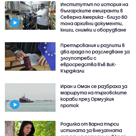
Институтът по история на
българските емигранти в
Северна Америка - близо 60
тона архивни документи,
книги, снимки и оборудване
Претърсвания и разпити в
два града по разследване за
злоупотреби с
евросредства във ВиК-
Кърджали
Иран и Оман се разбраха за
маршрута на търговските
кораби през Ормузкия
проток
Родилка от Варна търси
истината за внезапната