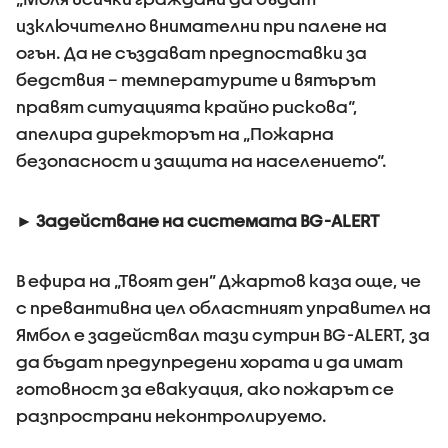
изключително внимателни при палене на
огън. Да не създават предпоставки за
бедствия – температурите и вятърът
правят ситуацията крайно рискова“,
апелира директорът на „Пожарна
безопасност и защита на населението“.
►
Задействане на системата BG-ALERT
В ефира на „Твоят ден” Джартов каза още, че
с превантивна цел областният управител на
Ямбол е задействал тази сутрин BG-ALERT, за
да бъдат предупредени хората и да имат
готовност за евакуация, ако пожарът се
разпространи неконтролируемо.