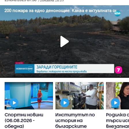
| Обновена 16:09
Спортни новини
Институтът по
Родилка 
а
(06.08.2026 -
история на
търси ис
обедна)
българските
внезапн