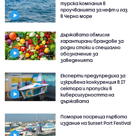
турска компания в
проучванията за нефт и газ
в Черно море
Държавата обмисля
гарантирани брандове за
родни стоки и специално
обозначение за
заведенията
Експерти предупредиха за
изкривена конкуренция в IT
сектора и пропуски в
киберсигурността на
държавата
Поморие посреща първото
издание на Sunset Port Festival