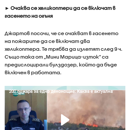
► Очаква се хеликоптери да се включат в
гасенето на огъня
Джартов посочи, че се очакват в гасенето
на пожарите да се включат два
хеликоптера. Те трябва да излетят след 9 ч.
Също така от „Мини Марица-изток” са
предислоцирали булздозер, който да бъде
включен в работата.