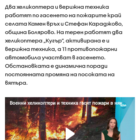
Два хеликоптера и верижна техника
работят по гасенето на пожарите край
селата Камен връх и Стефан Караджово,
община Болярово. На терен работят два
хеликоптера „Кугър“, активирана е и
верижна техника, а 11 противопожарни
автомобила участват в гасенето.
Обстановката е динамична поради
постоянната промяна на посоката на
вятъра.