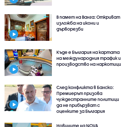
В памет на Ванга: Откриват
изложба на икони и
дърворезби
Къде е България на картата
на международния трафик и
производство на наркотици
След конфликта в Банско:
Премиерът призова
чуждестранните политици
да не прибързват с
оценките за България
Новините на NOVA