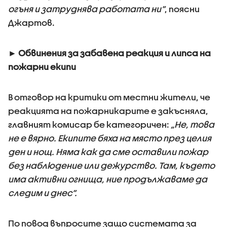
огъня и затруднява работата ни“
, поясни
Джартов.
► Обвинения за забавена реакция и липса на
пожарни екипи
В отговор на критики от местни жители, че
реакцията на пожарникарите е закъсняла,
главният комисар бе категоричен:
„Не, това
не е вярно. Екипите бяха на място през целия
ден и нощ. Няма как да сме оставили пожар
без наблюдение или дежурство. Там, където
има активни огнища, ние продължаваме да
следим и днес“.
По повод въпросите защо системата за