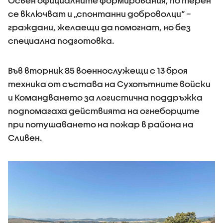
Освен официалните формирования, по терен
се включват и „спонтанни доброволци“ –
граждани, желаещи да помогнат, но без
специална подготовка.
Във вторник 85 военнослужещи с 13 броя
техника от състава на Сухопътните войски
и Командването за логистична поддръжка
подпомагаха действията на огнеборците
при потушаването на пожар в района на
Сливен.