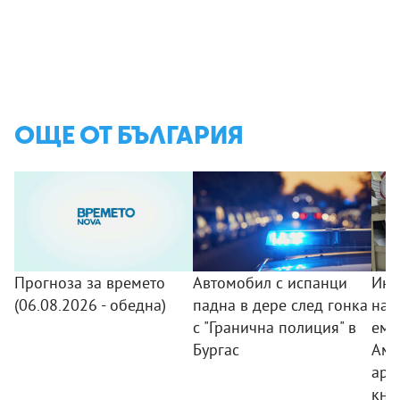
ОЩЕ ОТ БЪЛГАРИЯ
Прогноза за времето
Автомобил с испанци
Инс
(06.08.2026 - обедна)
падна в дере след гонка
на 
с "Гранична полиция" в
еми
Бургас
Аме
арх
кни