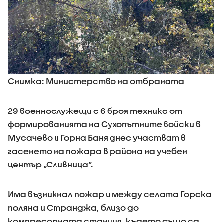
Снимка: Министерство на отбраната
29 военнослужещи с 6 броя техника от
формированията на Сухопътните войски в
Мусачево и Горна Баня днес участват в
гасенето на пожара в района на учебен
център „Сливница“.
Има възникнал пожар и между селата Горска
поляна и Странджа, близо до
компресорната станция, където също са