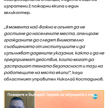
изпратени 2 пожарни екипа и един
хеликоптер.
„В момента най-важно е огънят да не
достигне до населените места, апелирам
гражданите да следят внимателно
съобщенията от институциите и да
изпълняват дадените указания, както и да не
предприемат действия, които могат да
застрашат тяхната безопасност и тази на
работещите на място екипи!“
, каза
областният управител Николай Костадинов.