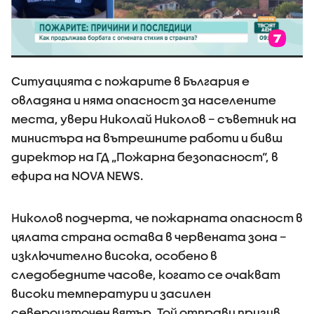
Ситуацията с пожарите в България е
овладяна и няма опасност за населените
места, увери Николай Николов – съветник на
министъра на вътрешните работи и бивш
директор на ГД „Пожарна безопасност“, в
ефира на NOVA NEWS.
Николов подчерта, че пожарната опасност в
цялата страна остава в червената зона –
изключително висока, особено в
следобедните часове, когато се очакват
високи температури и засилен
североизточен вятър. Той отправи призив