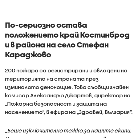
емигранти в
на детет
Северна Америка -
края на 9
близо 60 тона
архивни документи,
По-сериозно остава
книги, снимки и
положението край Костинброд
оборудване
и в района на село Стефан
Караджово
200 пожара са регистрирани и овладени на
територията на страната през
изминалото денонощие. Това съобщи главен
комисар Александър Джартов, директор на
„Пожарна безопасност и защита на
населението“, в ефира на „Здравей, България“.
„Беше изключително тежко за нашите екипи.