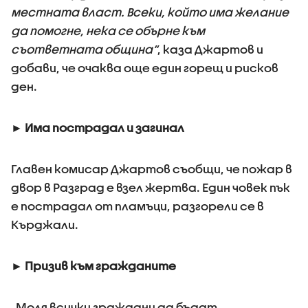
местната власт. Всеки, който има желание
да помогне, нека се обърне към
съответната община“
, каза Джартов и
добави, че очаква още един горещ и рисков
ден.
► Има пострадал и загинал
Главен комисар Джартов съобщи, че пожар в
двор в Разград е взел жертва. Един човек пък
е пострадал от пламъци, разгорели се в
Кърджали.
► Призив към гражданите
„Моля всички граждани да бъдат