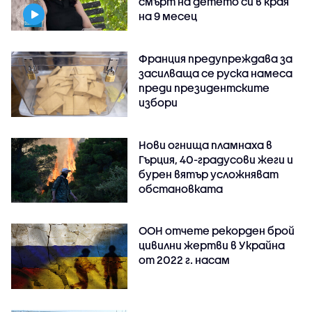
смърт на детето си в края
на 9 месец
Франция предупреждава за
засилваща се руска намеса
преди президентските
избори
Нови огнища пламнаха в
Гърция, 40-градусови жеги и
бурен вятър усложняват
обстановката
ООН отчете рекорден брой
цивилни жертви в Украйна
от 2022 г. насам