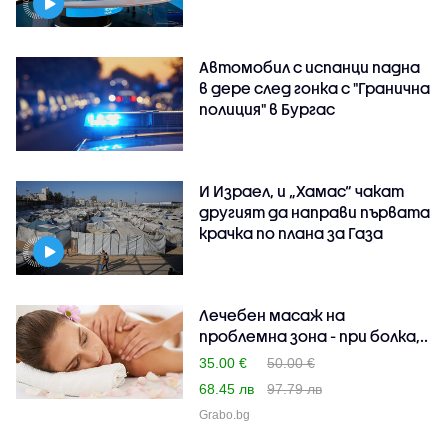
Автомобил с испанци падна
в дере след гонка с "Гранична
полиция" в Бургас
И Израел, и „Хамас“ чакат
другият да направи първата
крачка по плана за Газа
Лечебен масаж на
проблемна зона - при болка,..
35.00 €
50.00 €
68.45 лв
97.79 лв
Grabo.bg