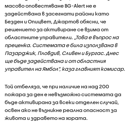
масово оповестяване BG-Alert не е
задействана в засегнати райони като
Безден и Опицвет, Джартов обясни, че
решението за активиране се взима от
областните управители.
„Това е въпрос на
преценка. Системата е била използвана в
Пазарджик, Пловдив, Сливен и Бургас. Днес
ще бъде задействана и от областния
управител на Ямбол“, каза главният комисар.
Той отбеляза, че при наличие на над 200
пожара за ден е невъзможно системата да
бъде активирана за всеки отделен случай,
освен ако не възникне реална опасност за
живота и здравето на хората.