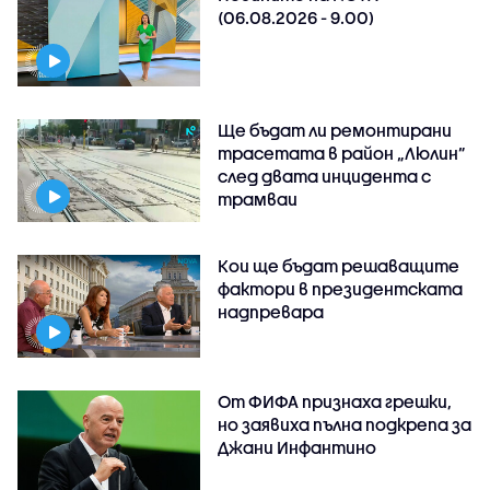
(06.08.2026 - 9.00)
Ще бъдат ли ремонтирани
трасетата в район „Люлин”
след двата инцидента с
трамваи
Кои ще бъдат решаващите
фактори в президентската
надпревара
От ФИФА признаха грешки,
но заявиха пълна подкрепа за
Джани Инфантино