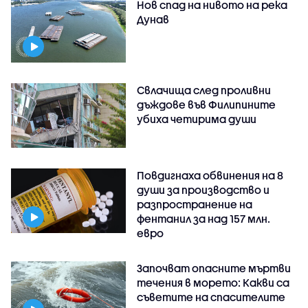
Нов спад на нивото на река
Дунав
Свлачища след проливни
дъждове във Филипините
убиха четирима души
Повдигнаха обвинения на 8
души за производство и
разпространение на
фентанил за над 157 млн.
евро
Започват опасните мъртви
течения в морето: Какви са
съветите на спасителите