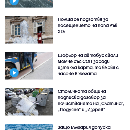
Полша се подготвя за
посещението на папа Лъв
XIV
Шофьор на автобус свали
момче със СОП заради
изтекла карта, то вървя с
часове в жегата
Столичната община
подписва договор за
почистването на „Слатина”,
„Подуяне” и „Изгрев”
Защо България допуска