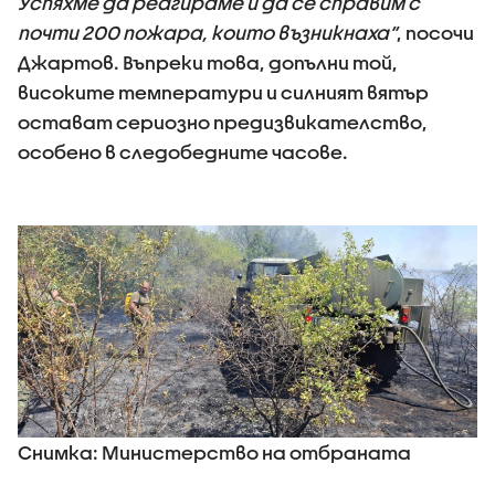
Успяхме да реагираме и да се справим с
почти 200 пожара, които възникнаха“
, посочи
Джартов. Въпреки това, допълни той,
високите температури и силният вятър
остават сериозно предизвикателство,
особено в следобедните часове.
Снимка: Министерство на отбраната