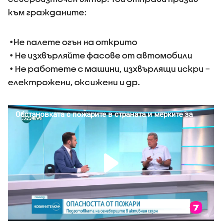
към гражданите:
•Не палете огън на открито
• Не изхвърляйте фасове от автомобили
• Не работете с машини, изхвърлящи искри –
електрожени, оксижени и др.