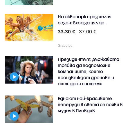
На аквапарк през целия
сезон: Вход за цял де..
33.30 €
37.00 €
Grabo.bg
Президентът: Държавата
трябва да подпомогне
компаниите, които
произвеждат дронове и
антидрон системи
Една от най-красивите
пеперуди в света се появи в
музея в Пловдив