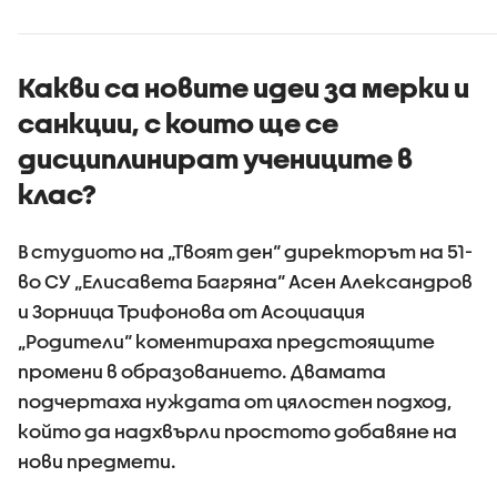
Какви са новите идеи за мерки и
санкции, с които ще се
дисциплинират учениците в
клас?
В студиото на „Твоят ден“ директорът на 51-
во СУ „Елисавета Багряна“ Асен Александров
и Зорница Трифонова от Асоциация
„Родители“ коментираха предстоящите
промени в образованието. Двамата
подчертаха нуждата от цялостен подход,
който да надхвърли простото добавяне на
нови предмети.