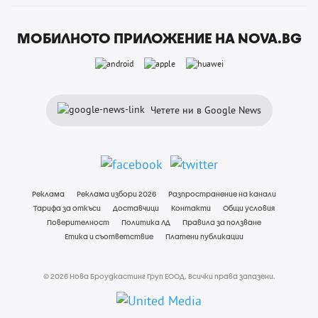
МОБИЛНОТО ПРИЛОЖЕНИЕ НА NOVA.BG
Четете ни в Google News
Реклама
Реклама избори 2026
Разпространение на канали
Тарифа за откъси
Доставчици
Контакти
Общи условия
Поверителност
Политика ЛД
Правила за ползване
Етика и съответствие
Платени публикации
© 2026 Нова Броудкастинг Груп ЕООД. Всички права запазени.