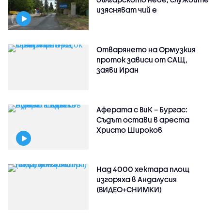
изясняват чий е
Отварянето на Ормузкия
проток зависи от САЩ,
заяви Иран
Аферата с ВиК – Бургас:
Съдът остави в ареста
Христо Широков
Над 4000 хектара площ
изгоряха в Андалусия
(ВИДЕО+СНИМКИ)