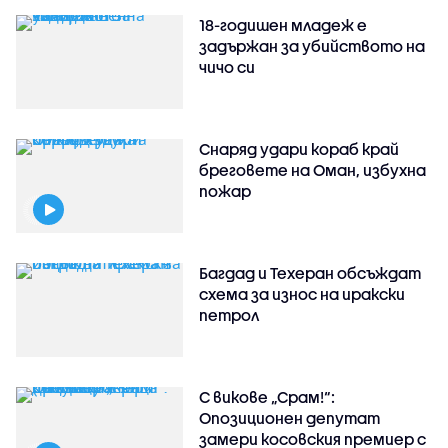
18-годишен младеж е
задържан за убийството на
чичо си
Снаряд удари кораб край
бреговете на Оман, избухна
пожар
Багдад и Техеран обсъждат
схема за износ на иракски
петрол
С викове „Срам!“:
Опозиционен депутат
замери косовския премиер с