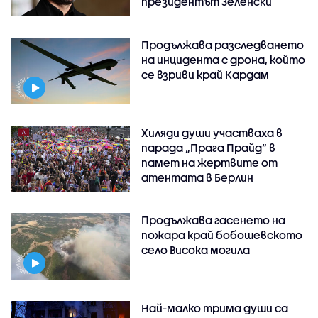
президентът Зеленски
Продължава разследването
на инцидента с дрона, който
се взриви край Кардам
Хиляди души участваха в
парада „Прага Прайд“ в
памет на жертвите от
атентата в Берлин
Продължава гасенето на
пожара край бобошевското
село Висока могила
Най-малко трима души са