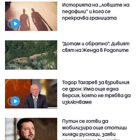
Историята на „ловците на
педофили” и кога се
прекрачва границата
"Дотам и обратно": Дивият
свят на Женда в Родопите
Тодор Тагарев за взривилия
се дрон: Има още една
версия, която не трябва да
изключваме
Путин се готви да
мобилизира още стотици
хиляди руснаци, заяви