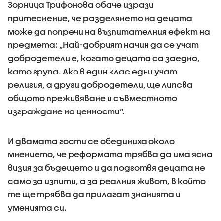
Зорница Трифонова обаче изрази
притеснение, че разделянето на децата
може да попречи на възпитателния ефект на
предмета: „Най-добрият начин да се учат
добродетели е, когато децата са заедно,
като група. Ако в един клас едни учат
религия, а други добродетели, ще липсва
общото преживяване и съвместното
изграждане на ценности“.
И двамата гости се обединиха около
мнението, че реформата трябва да има ясна
визия за бъдещето и да подготвя децата не
само за изпити, а за реалния живот, в който
те ще трябва да прилагат знанията и
уменията си.