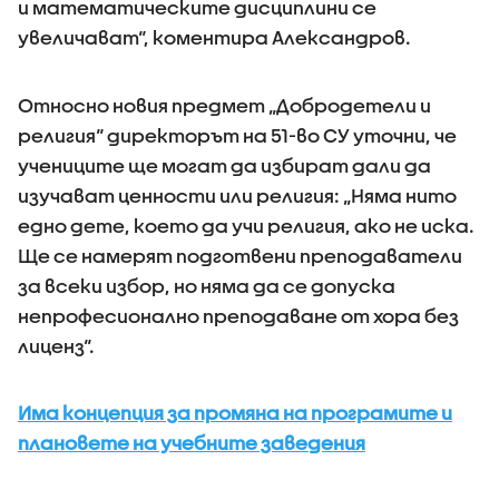
и математическите дисциплини се
увеличават“, коментира Александров.
Относно новия предмет „Добродетели и
религия“ директорът на 51-во СУ уточни, че
учениците ще могат да избират дали да
изучават ценности или религия: „Няма нито
едно дете, което да учи религия, ако не иска.
Ще се намерят подготвени преподаватели
за всеки избор, но няма да се допуска
непрофесионално преподаване от хора без
лиценз“.
Има концепция за промяна на програмите и
плановете на учебните заведения