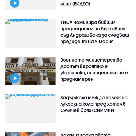
яйца (ВИДЕО)
ТИСА номинира бившия
председател на Върховния
съд Андраш Бака за следващ
президент на Унгария
Военното министерство:
Дронът вероятно е
украински, инцидентът не е
преднамерен
Задържаха мъж за палеж на
луксозна кола пред хотел в
Слънчев бряг (СНИМКИ)
Локализираха двата