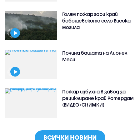
Голям пожар гори край
бобошевското село Висока
могила
Почина бащата на Лионел
Меси
Пожар избухна в завод за
рециклиране край Ротердам
(ВИДЕО+СНИМКИ)
ВСИЧКИ НОВИНИ