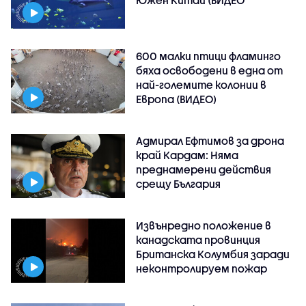
Южен Китай (ВИДЕО
600 малки птици фламинго
бяха освободени в една от
най-големите колонии в
Европа (ВИДЕО)
Адмирал Ефтимов за дрона
край Кардам: Няма
преднамерени действия
срещу България
Извънредно положение в
канадската провинция
Британска Колумбия заради
неконтролируем пожар