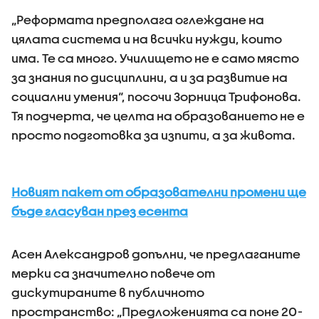
„Реформата предполага оглеждане на
цялата система и на всички нужди, които
има. Те са много. Училището не е само място
за знания по дисциплини, а и за развитие на
социални умения“, посочи Зорница Трифонова.
Тя подчерта, че целта на образованието не е
просто подготовка за изпити, а за живота.
Новият пакет от образователни промени ще
бъде гласуван през есента
Асен Александров допълни, че предлаганите
мерки са значително повече от
дискутираните в публичното
пространство: „Предложенията са поне 20-