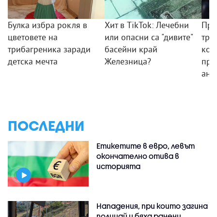
Булка избра рокля в
Хит в TikTok: Лечебни
Пре
цветовете на
или опасни са "дивите"
тря
трибагреника заради
басейни край
ком
детска мечта
Железница?
про
ант
ПОСЛЕДНИ
Етикетите в евро, левът
окончателно отива в
историята
Нападения, при които загина
полицай и бяха ранени