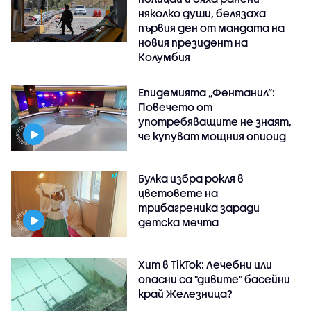
няколко души, белязаха
първия ден от мандата на
новия президент на
Колумбия
Епидемията „Фентанил”:
Повечето от
употребяващите не знаят,
че купуват мощния опиоид
Булка избра рокля в
цветовете на
трибагреника заради
детска мечта
Хит в TikTok: Лечебни или
опасни са "дивите" басейни
край Железница?