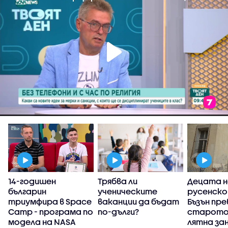
14-годишен
Трябва ли
Децата н
българин
ученическите
русенско
триумфира в Space
ваканции да бъдат
Бъзън пр
Camp - програма по
по-дълги?
старото 
модела на NASA
лятна за