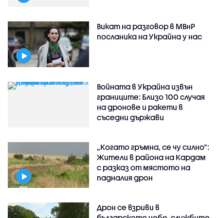
Викат на разговор в МВнР
посланика на Украйна у нас
Войната в Украйна извън
границите: Близо 100 случая
на дронове и ракети в
съседни държави
„Когато гръмна, се чу силно“:
Жители в района на Кардам
с разказ от мястото на
падналия дрон
Дрон се взриви в
българското небе, службите