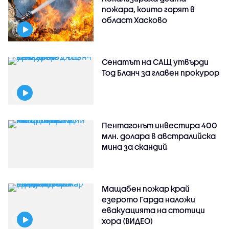
пожара, които горят в
област Хасково
Сенатът на САЩ утвърди
Тод Бланч за главен прокурор
Пентагонът инвестира 400
млн. долара в австралийска
мина за скандий
Мащабен пожар край
езерото Гарда наложи
евакуацията на стотици
хора (ВИДЕО)