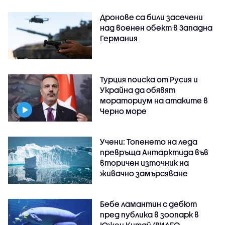
Дронове са били засечени
над военен обект в Западна
Германия
Турция поиска от Русия и
Украйна да обявят
мораториум на атаките в
Черно море
Учени: Топенето на леда
превръща Антарктида във
вторичен източник на
живачно замърсяване
Бебе ламантин с дебют
пред публика в зоопарк в