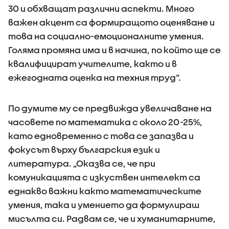
30 и обхващат различни аспекти. Много
важен акцент са формиращото оценяване и
това на социално-емоционалните умения.
Голяма промяна има и в начина, по който ще се
квалифицират учителите, както и в
ежегодната оценка на техния труд“.
По думите му се предвижда увеличаване на
часовете по математика с около 20-25%,
като едновременно с това се запазва и
фокусът върху българския език и
литература. „Оказва се, че при
комуникацията с изкуствен интелект са
еднакво важни както математическите
умения, така и умението да формулираш
мисълта си. Радвам се, че и хуманитарните,