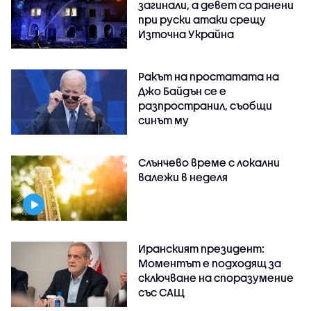
загинали, а девет са ранени
при руски атаки срещу
Източна Украйна
Ракът на простатата на
Джо Байдън се е
разпространил, съобщи
синът му
Слънчево време с локални
валежи в неделя
Иранският президент:
Моментът е подходящ за
сключване на споразумение
със САЩ