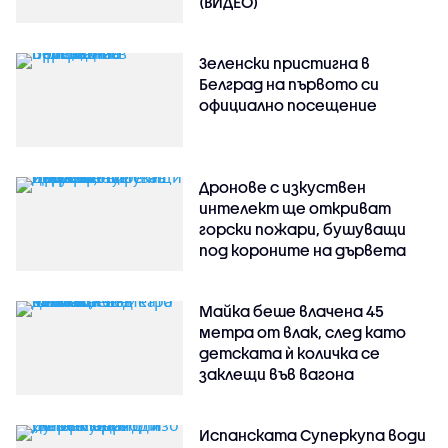
(ВИДЕО)
Зеленски пристигна в
Белград на първото си
официално посещение
Дронове с изкуствен
интелект ще откриват
горски пожари, бушуващи
под короните на дървета
Майка беше влачена 45
метра от влак, след като
детската ѝ количка се
заклещи във вагона
Испанската Суперкупа води