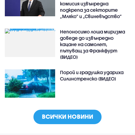
комисия извънредна
подкрепа за секторите
„Мляко“ и „Свиневъдство“
Непоносимо лоша миризма
доведе до извънредно
кацане на самолет,
пътуващ за Франкфурт
(ВИДЕО)
Порой и градушка удариха
Силинстренско (ВИДЕО)
ВСИЧКИ НОВИНИ