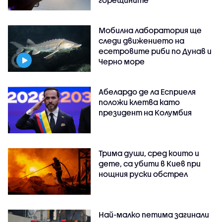
горещините
Мобилна лаборатория ще
следи движението на
есетровите риби по Дунав и
Черно море
Абелардо де ла Есприеля
положи клетва като
президент на Колумбия
Трима души, сред които и
дете, са убити в Киев при
нощния руски обстрел
Най-малко петима загинали