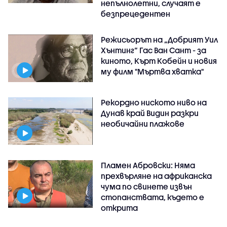
непълнолетни, случаят е
безпрецедентен
Режисьорът на „Добрият Уил
Хънтинг“ Гас Ван Сант - за
киното, Кърт Кобейн и новия
му филм "Мъртва хватка"
Рекордно ниското ниво на
Дунав край Видин разкри
необичайни плажове
Пламен Абровски: Няма
прехвърляне на африканска
чума по свинете извън
стопанствата, където е
открита