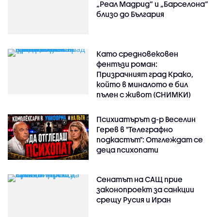
„Реал Мадрид“ и „Барселона“
близо до България
Като средновековен
фентъзи роман:
Призрачният град Крако,
който в миналото е бил
пълен с живот (СНИМКИ)
Психиатърът д-р Веселин
Герев в "Телеграфно
подкастът": Отглеждат се
деца психопати
Сенатът на САЩ прие
законопроект за санкции
срещу Русия и Иран