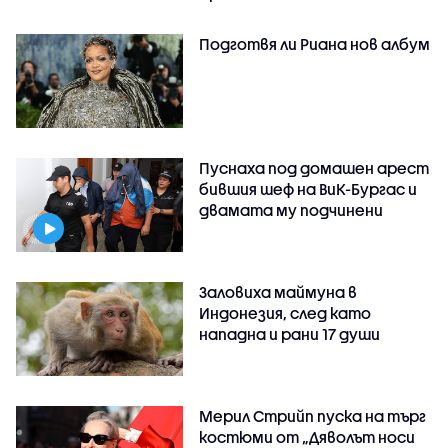
Подготвя ли Риана нов албум
Пуснаха под домашен арест
бившия шеф на ВиК-Бургас и
двамата му подчинени
Заловиха маймуна в
Индонезия, след като
нападна и рани 17 души
Мерил Стрийп пуска на търг
костюми от „Дяволът носи