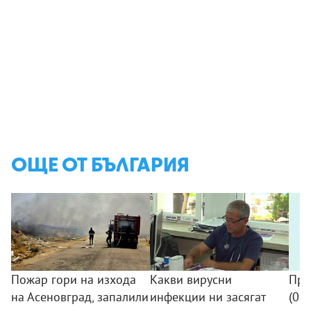
ОЩЕ ОТ БЪЛГАРИЯ
Пожар гори на изхода
Какви вирусни
Про
на Асеновград, запалили
инфекции ни засягат
(08