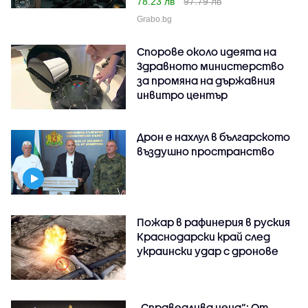
78.23 лв
97.79 лв
Grabo.bg
Спорове около идеята на
Здравното министерство
за промяна на държавния
инвитро център
Дрон е нахлул в българското
въздушно пространство
Пожар в рафинерия в руския
Краснодарски край след
украински удар с дронове
„Справедлива цена“: От