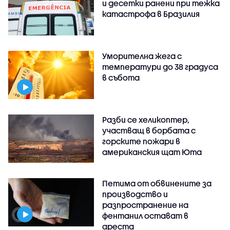
и десетки ранени при тежка
катастрофа в Бразилия
Уморителна жега с
температури до 38 градуса
в събота
Разби се хеликоптер,
участващ в борбата с
горските пожари в
американския щат Юта
Петима от обвинените за
производство и
разпространение на
фентанил остават в
ареста