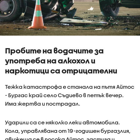
Пробите на водачите за
употреба на алкохол и
наркотици са отрицателни
Тежка катастрофа е станала на пътя
Айтос
- Бургас край село Съдиево в петък вечер.
Има жертва и пострадал.
Ударили са се няколко леки автомобила.
Кола, управлявана от 19-годишен бургазлия,
движеща се в посока Айтос, застига и