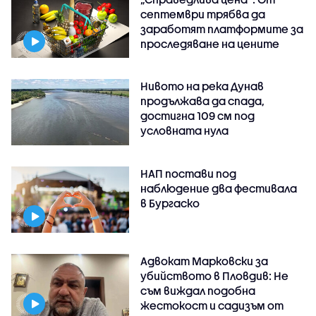
септември трябва да
заработят платформите за
проследяване на цените
Нивото на река Дунав
продължава да спада,
достигна 109 см под
условната нула
НАП постави под
наблюдение два фестивала
в Бургаско
Адвокат Марковски за
убийството в Пловдив: Не
съм виждал подобна
жестокост и садизъм от