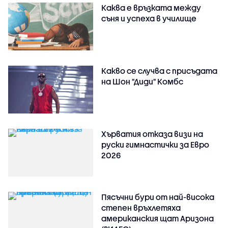
Каква е връзката между
съня и успеха в училище
Какво се случва с присъдата
на Шон "Диди" Комбс
Хърватия отказа визи на
руски гимнастички за Евро
2026
Пясъчни бури от най-висока
степен връхлетяха
американския щат Аризона