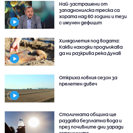
Най-застрашени от
западнонилска треска са
хората над 60 години и тези
с имунен дефицит
Хилядолетия под водата:
Какви находки продължава
да ни разкрива река Дунав
Откриха ловния сезон за
прелетен дивеч
Столичната община ще
раздава безплатна вода и
през почивните дни заради