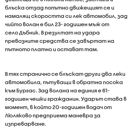
блъска отзад попътно движещият се и
намалящ скоростта си лек автомобил, зад
чийто волан е бил 23- годишен мъж от
село Дъбник. В резултат на удара
превозните средства се завъртат на
пътното платно и остават там.
В тях странично се блъскат други два леки
автомобила, пътуващи в обратна посока
към Бургас. Зад волана на единия е 61-
годишен чешки гражданин. Ударът става в
момент, в който 20-годишен водач от
Люляково
предприема маневра за
изпреварване.