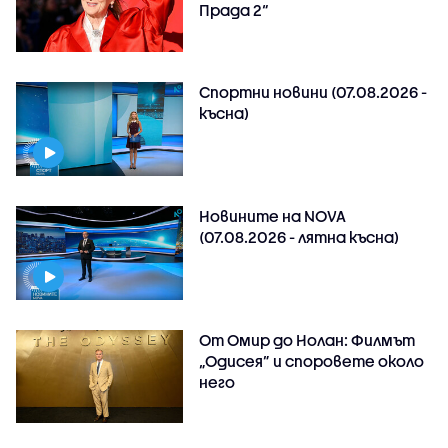
Прада 2“
Спортни новини (07.08.2026 -
късна)
Новините на NOVA
(07.08.2026 - лятна късна)
От Омир до Нолан: Филмът
„Одисея” и споровете около
него