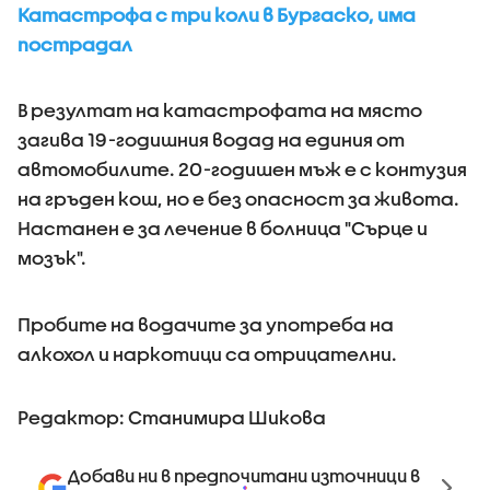
Катастрофа с три коли в Бургаско, има
пострадал
В резултат на катастрофата на място
загива 19-годишния водад на единия от
автомобилите. 20-годишен мъж е с контузия
на гръден кош, но е без опасност за живота.
Настанен е за лечение в болница "Сърце и
мозък".
Пробите на водачите за употреба на
алкохол и наркотици са отрицателни.
Редактор: Станимира Шикова
Добави ни в предпочитани източници в