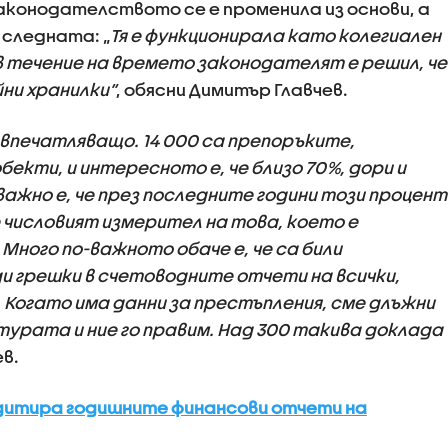
аконодателството се е променила из основи, а
следната: „
Тя е функционирала като колегиален
о в течение на времето законодателят е решил, че
ни хранилки“
, обясни Димитър Главчев.
 впечатляващо. 14 000 са препоръките,
кти, и интересното е, че близо 70%, дори и
 важно е, че през последните години този процент
 числовият измерител на това, което е
ного по-важното обаче е, че са били
 грешки в счетоводните отчети на всички,
 Когато има данни за престъпления, сме длъжни
турата и ние го правим. Над 300 такива доклада
ев.
дитира годишните финансови отчети на