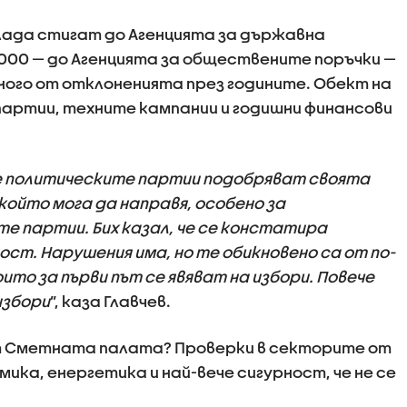
клада стигат до Агенцията за държавна
1000 — до Агенцията за обществените поръчки —
ного от отклоненията през годините. Обект на
партии, техните кампании и годишни финансови
че политическите партии подобряват своята
който мога да направя, особено за
 партии. Бих казал, че се констатира
ст. Нарушения има, но те обикновено са от по-
ито за първи път се явяват на избори. Повече
избори
”, каза Главчев.
т Сметната палата? Проверки в секторите от
ка, енергетика и най-вече сигурност, че не се