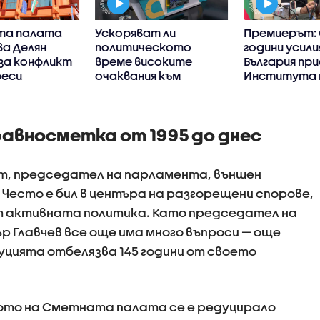
та палата
Ускоряват ли
Премиерът: 
а Делян
политическото
години усили
за конфликт
време високите
България пр
реси
очаквания към
Института 
кабинета „Радев“
история на
българскат
емиграция в
авносметка от 1995 до днес
Америка
ат, председател на парламента, външен
 Често е бил в центъра на разгорещени спорове,
от активната политика. Като председател на
Главчев все още има много въпроси — още
уцията отбелязва 145 години от своето
вото на Сметната палата се е редуцирало