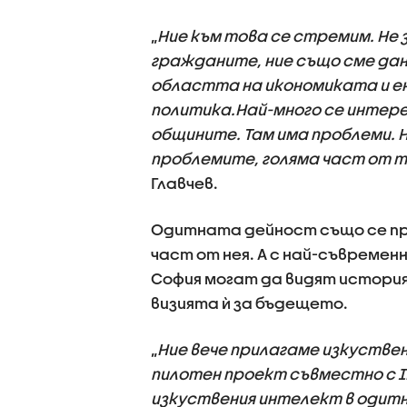
„
Ние към това се стремим. Не 
гражданите, ние също сме дан
областта на икономиката и е
политика.Най-много се интер
общините. Там има проблеми. Н
проблемите, голяма част от т
Главчев.
Одитната дейност също се про
част от нея. А с най-съвреме
София могат да видят истори
визията ѝ за бъдещето.
„
Ние вече прилагаме изкуствен
пилотен проект съвместно с IN
изкуствения интелект в одитна