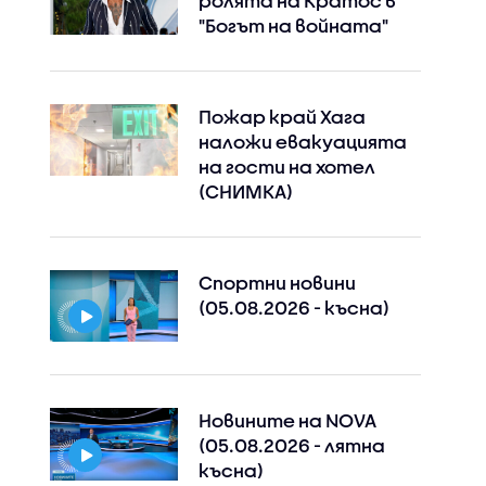
ролята на Кратос в
"Богът на войната"
Пожар край Хага
наложи евакуацията
на гости на хотел
(СНИМКА)
Спортни новини
(05.08.2026 - късна)
Новините на NOVA
(05.08.2026 - лятна
късна)