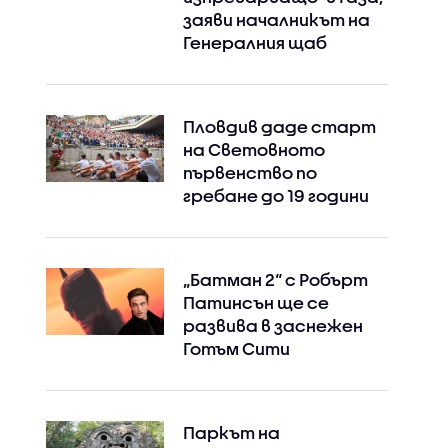
заяви началникът на
Генералния щаб
Пловдив даде старт
на Световното
първенство по
гребане до 19 години
„Батман 2“ с Робърт
Патинсън ще се
развива в заснежен
Готъм Сити
Паркът на