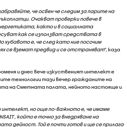
забравяйте, че освен че следим за парите на
ъкоплатци. Очакват проверки повече в
нергетиката, както и в социалната
есуват как се използват средствата в
о хубавото е, че след като ние посочим
ях се вземат предвид и се отстраняват
”, каза
меня и днес вече изкуственият интелект е
нните технологии тази вечер гражданите на
ята на Сметната палата, нейното настояще и
 интелект, но още по-важното е, че имаме
SAIT , който е точно за внедряване на
та дейност. Той е почти готов и ще се прилага