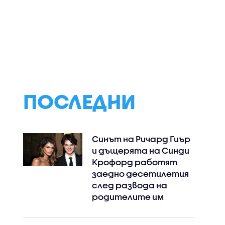
След 15
Тръмп с
Министерският
я
предупреждение към
съвет дава ста
идоби
Иран - или отваря
бюджетната
по
Ормузкия проток, или
процедура за 202
ще последва силен
а
удар
 Северна
ПОСЛЕДНИ
Синът на Ричард Гиър
и дъщерята на Синди
Крофорд работят
заедно десетилетия
след развода на
родителите им