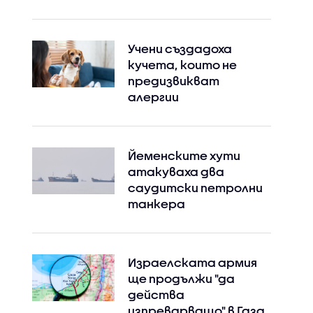
Учени създадоха
кучета, които не
предизвикват
алергии
Йеменските хути
атакуваха два
саудитски петролни
танкера
Израелската армия
ще продължи "да
действа
изпреварващо" в Газа,