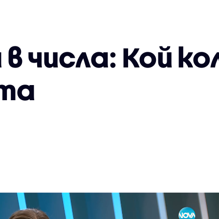
в числа: Кой ко
та