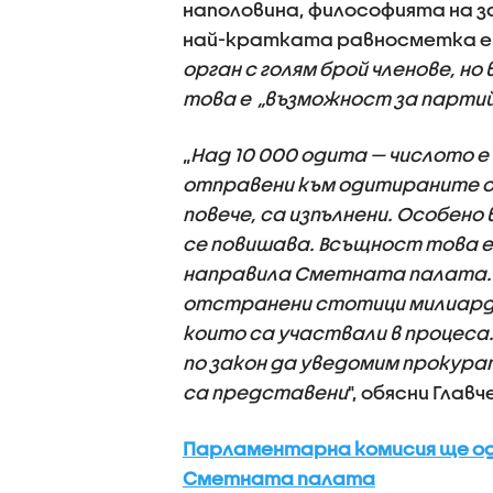
наполовина, философията на з
най-кратката равносметка е 
орган с голям брой членове, н
това е „възможност за партий
„
Над 10 000 одита — числото е
отправени към одитираните обе
повече, са изпълнени. Особено
се повишава. Всъщност това е
направила Сметната палата. М
отстранени стотици милиарди
които са участвали в процеса.
по закон да уведомим прокура
са представени
", обясни Главч
Парламентарна комисия ще о
Сметната палата