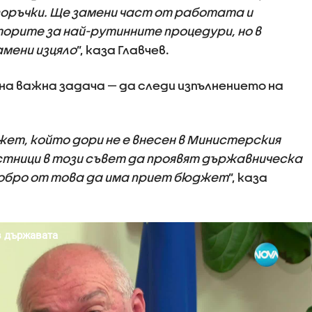
оръчки. Ще замени част от работата и
орите за най-рутинните процедури, но в
амени изцяло
”, каза Главчев.
а важна задача — да следи изпълнението на
ет, който дори не е внесен в Министерския
стници в този съвет да проявят държавническа
добро от това да има приет бюджет
”, каза