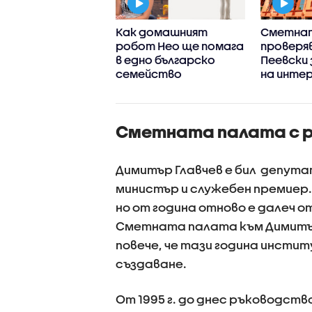
тната палата
Как домашният
Сметна
ва дали да
робот Нео ще помага
проверяв
зува процедура
в едно българско
Пеевски 
онфликт на
семейство
на инте
реси срещу
ски
Сметната палата с р
Димитър Главчев е бил депут
министър и служебен премиер.
но от година отново е далеч 
Сметната палата към Димитър 
повече, че тази година инстит
създаване.
От 1995 г. до днес ръководст