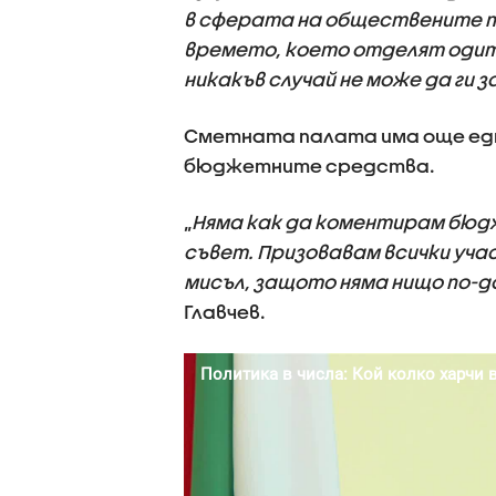
в сферата на обществените п
времето, което отделят одит
никакъв случай не може да ги з
Сметната палата има още едн
бюджетните средства.
„
Няма как да коментирам бюдж
съвет. Призовавам всички уча
мисъл, защото няма нищо по-
Главчев.