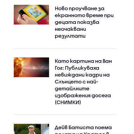
Ново проучване за
екранното време при
децата показва
неочаквани
резултати
Като картина на Ван
Гог: Публикуваха
невиждани кадри на
Слънцето с най-
детайлните
изображения досега
(СНИМКИ)
Дейв Батиста поема