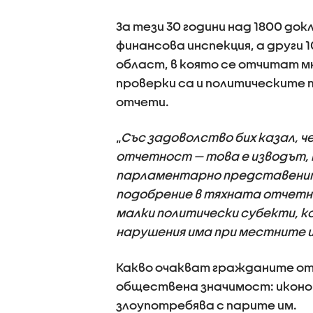
За тези 30 години над 1800 до
финансова инспекция, а други 
област, в която се отчитат м
проверки са и политическите 
отчети.
„
Със задоволство бих казал, 
отчетност — това е изводът, 
парламентарно представените
подобрение в тяхната отчетно
малки политически субекти, ко
нарушения има при местните 
Какво очакват гражданите о
обществена значимост: икономи
злоупотребява с парите им.