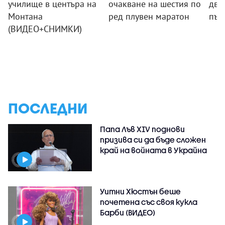
училище в центъра на
очакване на шестия по
два
Монтана
ред плувен маратон
път
(ВИДЕО+СНИМКИ)
ПОСЛЕДНИ
Папа Лъв XIV поднови
призива си да бъде сложен
край на войната в Украйна
Уитни Хюстън беше
почетена със своя кукла
Барби (ВИДЕО)