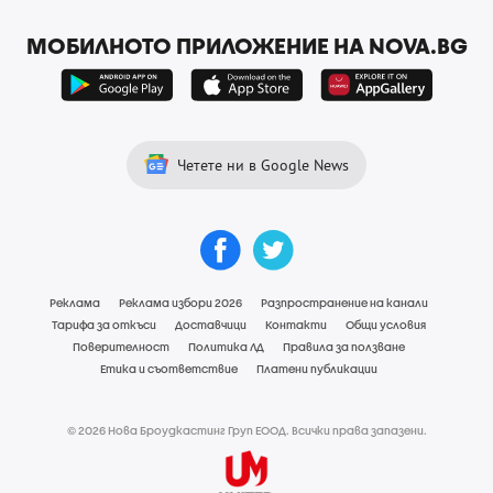
МОБИЛНОТО ПРИЛОЖЕНИЕ НА NOVA.BG
Четете ни в Google News
Реклама
Реклама избори 2026
Разпространение на канали
Тарифа за откъси
Доставчици
Контакти
Общи условия
Поверителност
Политика ЛД
Правила за ползване
Етика и съответствие
Платени публикации
© 2026 Нова Броудкастинг Груп ЕООД. Всички права запазени.