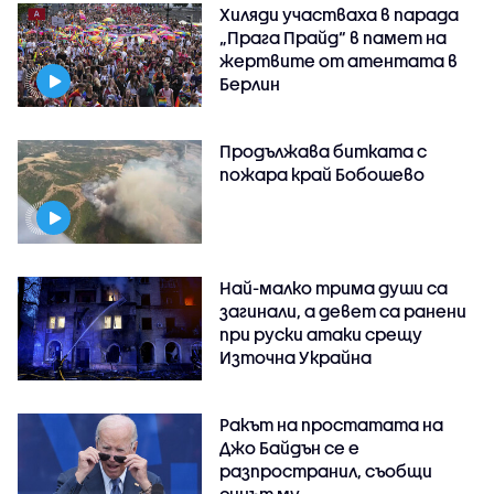
Хиляди участваха в парада
„Прага Прайд“ в памет на
жертвите от атентата в
Берлин
Продължава битката с
пожара край Бобошево
Най-малко трима души са
загинали, а девет са ранени
при руски атаки срещу
Източна Украйна
Ракът на простатата на
Джо Байдън се е
разпространил, съобщи