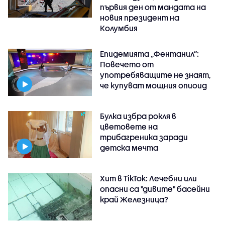
първия ден от мандата на
новия президент на
Колумбия
Епидемията „Фентанил”:
Повечето от
употребяващите не знаят,
че купуват мощния опиоид
Булка избра рокля в
цветовете на
трибагреника заради
детска мечта
Хит в TikTok: Лечебни или
опасни са "дивите" басейни
край Железница?