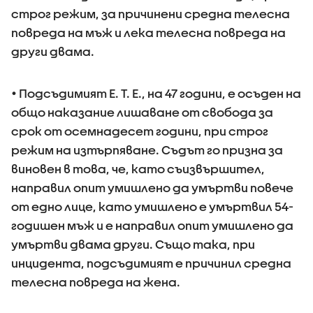
строг режим, за причинени средна телесна
повреда на мъж и лека телесна повреда на
други двама.
• Подсъдимият Е. Т. Е., на 47 години, е осъден на
общо наказание лишаване от свобода за
срок от осемнадесет години, при строг
режим на изтърпяване. Съдът го призна за
виновен в това, че, като съизвършител,
направил опит умишлено да умъртви повече
от едно лице, като умишлено е умъртвил 54-
годишен мъж и е направил опит умишлено да
умъртви двама други. Също така, при
инцидента, подсъдимият е причинил средна
телесна повреда на жена.