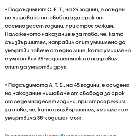
• Подсъдимият С. Е. Т., на 24 години, е осъден
на лишаване от свобода за срок от
осемнадесет години, при строг режим.
Наложеното наказание е за това, че, като
съизвършител, направил опит умишлено да
умъртви повече от едно лице, като умишлено
е умъртвил 36-годишен мъж и е направил
опит да умъртви друг.
• Подсъдимата А. Т. Е., на 45 години, е осъдена
на наказание лишаване от свобода за срок
от седемнадесет години, при строг режим,
за това, че, като съизвършител, умишлено е
умъртвила 36-годишен мъж.