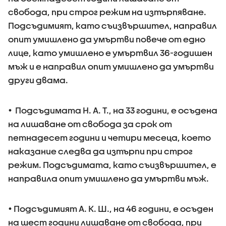
свобода, при строг режим на изтърпяване.
Подсъдимият, като съизвършител, направил
опит умишлено да умъртви повече от едно
лице, като умишлено е умъртвил 36-годишен
мъж и е направил опит умишлено да умъртви
други двама.
• Подсъдимата Н. А. Т., на 33 години, е осъдена
на лишаване от свобода за срок от
петнадесет години и четири месеца, което
наказание следва да изтърпи при строг
режим. Подсъдимата, като съизвършител, е
направила опит умишлено да умъртви мъж.
• Подсъдимият А. К. Ш., на 46 години, е осъден
на шест години лишаване от свобода, при