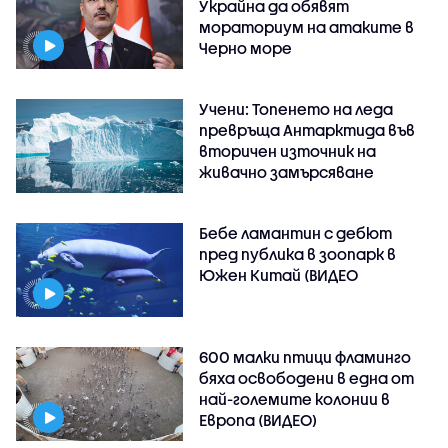
Украйна да обявят
мораториум на атаките в
Черно море
Учени: Топенето на леда
превръща Антарктида във
вторичен източник на
живачно замърсяване
Бебе ламантин с дебют
пред публика в зоопарк в
Южен Китай (ВИДЕО
600 малки птици фламинго
бяха освободени в една от
най-големите колонии в
Европа (ВИДЕО)