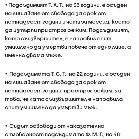
• Подсъдимият Т. А. Т., на 36 години, е осъден
на лишаване от свобода за срок от
петнадесет години и четири месеца, което
да изтърпи при строг режим. Подсъдимият,
като съизвършител, е направил опит
умишлено да умъртви повече от едно лице, а
именно двама мъже.
• Подсъдимата Т. С. Т., на 22 години, е осъден
на лишаване от свобода за срок от
петнадесет години, при строг режим, за
това, че като съизвършител е направила
опит умишлено да умъртви мъж.
• Съдът освободи от наказателна
отговорност подсъдимата Ф. М. Г., на 46