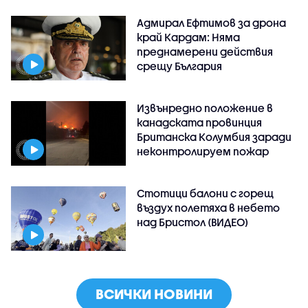
Адмирал Ефтимов за дрона
край Кардам: Няма
преднамерени действия
срещу България
Извънредно положение в
канадската провинция
Британска Колумбия заради
неконтролируем пожар
Стотици балони с горещ
въздух полетяха в небето
над Бристол (ВИДЕО)
ВСИЧКИ НОВИНИ