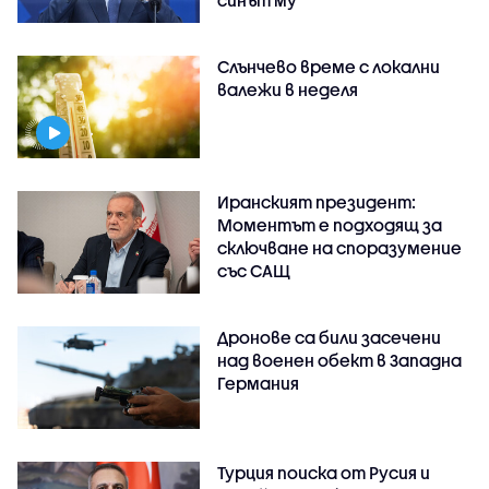
синът му
Слънчево време с локални
валежи в неделя
Иранският президент:
Моментът е подходящ за
сключване на споразумение
със САЩ
Дронове са били засечени
над военен обект в Западна
Германия
Турция поиска от Русия и