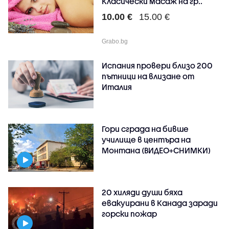
Класически масаж на гр..
10.00 €
15.00 €
Grabo.bg
Испания провери близо 200
пътници на влизане от
Италия
Гори сграда на бивше
училище в центъра на
Монтана (ВИДЕО+СНИМКИ)
20 хиляди души бяха
евакуирани в Канада заради
горски пожар