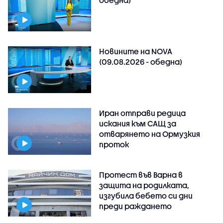
обедна)
Новините на NOVA
(09.08.2026 - обедна)
Иран отправи редица
искания към САЩ за
отварянето на Ормузкия
проток
Протест във Варна в
защита на родилката,
изгубила бебето си дни
преди раждането