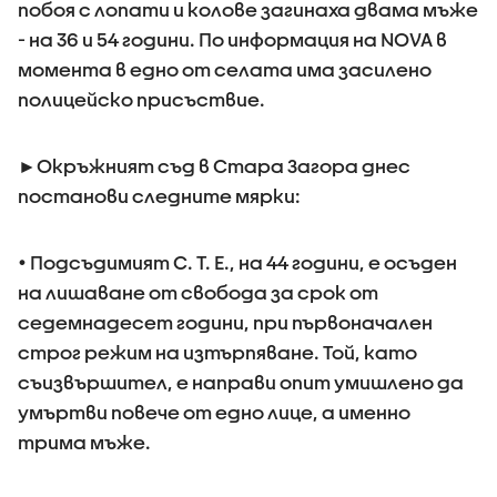
побоя с лопати и колове загинаха двама мъже
- на 36 и 54 години. По информация на NOVA в
момента в едно от селата има засилено
полицейско присъствие.
►Окръжният съд в Стара Загора днес
постанови следните мярки:
• Подсъдимият С. Т. Е., на 44 години, е осъден
на лишаване от свобода за срок от
седемнадесет години, при първоначален
строг режим на изтърпяване. Той, като
съизвършител, е направи опит умишлено да
умъртви повече от едно лице, а именно
трима мъже.