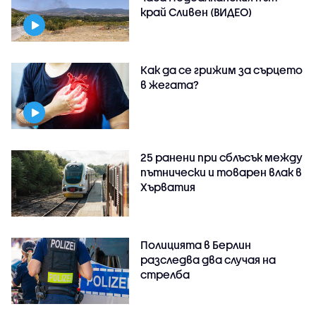
край Сливен (ВИДЕО)
Как да се грижим за сърцето
в жегата?
25 ранени при сблъсък между
пътнически и товарен влак в
Хърватия
Полицията в Берлин
разследва два случая на
стрелба