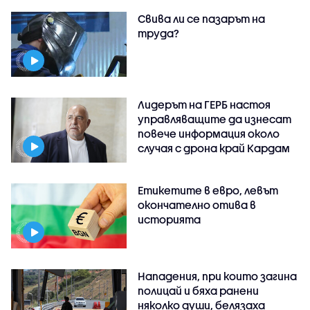
Свива ли се пазарът на
труда?
Лидерът на ГЕРБ настоя
управляващите да изнесат
повече информация около
случая с дрона край Кардам
Етикетите в евро, левът
окончателно отива в
историята
Нападения, при които загина
полицай и бяха ранени
няколко души, белязаха