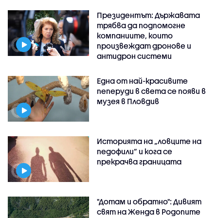
Президентът: Държавата
трябва да подпомогне
компаниите, които
произвеждат дронове и
антидрон системи
Една от най-красивите
пеперуди в света се появи в
музея в Пловдив
Историята на „ловците на
педофили” и кога се
прекрачва границата
"Дотам и обратно": Дивият
свят на Женда в Родопите