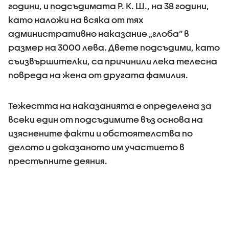
години, и подсъдимата Р. К. Ш., на 38 години,
като наложи на всяка от тях
административно наказание „глоба“ в
размер на 3000 лева. Двете подсъдими, като
съизвършителки, са причинили лека телесна
повреда на жена от другата фамилия.
Тежестта на наказанията е определена за
всеки един от подсъдимите въз основа на
изяснените факти и обстоятелства по
делото и доказаното им участието в
престъпнитe деяния.