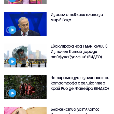
Израел отхвърли плана за
мир в Газа
Евакуираха над 1 млн. души в
Източен Китай заради
тайфуна "Долфин" (ВИДЕО)
Четирима души загинаха при
катастрофа с хеликоптер
край Рио де Жанейро (ВИДЕО)
Блаженство за тялото: