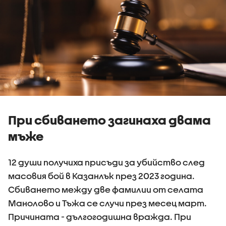
При сбиването загинаха двама
мъже
12 души получиха присъди за убийство след
масовия бой в Казанлък през 2023 година.
Сбиването между две фамилии от селата
Манолово и Тъжа се случи през месец март.
Причината - дългогодишна вражда. При