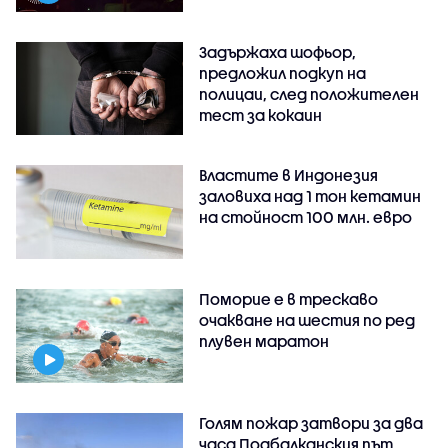
Задържаха шофьор,
предложил подкуп на
полицаи, след положителен
тест за кокаин
Властите в Индонезия
заловиха над 1 тон кетамин
на стойност 100 млн. евро
Поморие е в трескаво
очакване на шестия по ред
плувен маратон
Голям пожар затвори за два
часа Подбалканския път