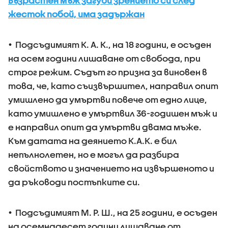
Възрастен мъж загуби зрението си след
жесток побой, има задържан
• Подсъдимият К. А. К., на 18 години, е осъден
на осем години лишаване от свобода, при
строг режим. Съдът го призна за виновен в
това, че, като съизвършител, направил опит
умишлено да умъртви повече от едно лице,
като умишлено е умъртвил 36-годишен мъж и
е направил опит да умъртви двама мъже.
Към датата на деянието К.А.К. е бил
непълнолетен, но е могъл да разбира
свойството и значението на извършеното и
да ръководи постъпките си.
• Подсъдимият М. Р. Ш., на 25 години, е осъден
на осемнадесет години лишаване от