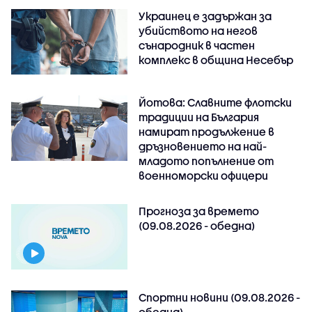
Украинец е задържан за
убийството на негов
сънародник в частен
комплекс в община Несебър
Йотова: Славните флотски
традиции на България
намират продължение в
дръзновението на най-
младото попълнение от
военноморски офицери
Прогноза за времето
(09.08.2026 - обедна)
Спортни новини (09.08.2026 -