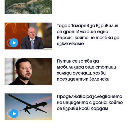
Тодор Тагарев за взривилия
се дрон: Има още една
версия, която не трябва да
изключваме
Путин се готви да
мобилизира още стотици
хиляди руснаци, заяви
президентът Зеленски
Продължава разследването
на инцидента с дрона, който
се взриви край Кардам