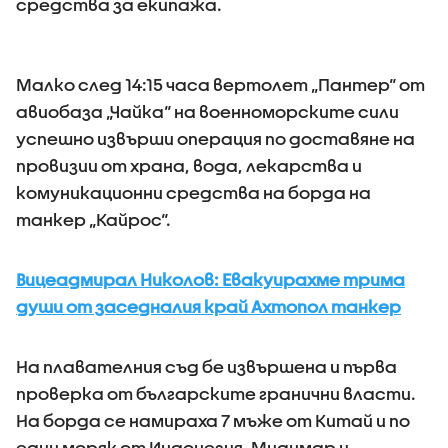
средства за екипажа.
Малко след 14:15 часа вертолет „Пантер“ от
авиобаза „Чайка“ на военноморските сили
успешно извърши операция по доставяне на
провизии от храна, вода, лекарства и
комуникационни средства на борда на
танкер „Кайрос“.
Вицеадмирал Николов: Евакуирахме трима
души от заседналия край Ахтопол танкер
На плавателния съд бе извършена и първа
проверка от българските гранични власти.
На борда се намираха 7 мъже от Китай и по
един моряк от Индонезия, Мианмар и