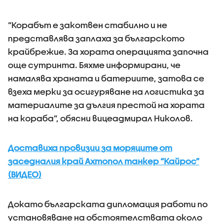
“Корабът е закотвен стабилно и не
представлява заплаха за българското
крайбрежие. За хората операцията започна
още сутринта. Бяхме информирани, че
намалява храната и батериите, затова се
взеха мерки за осигуряване на логистика за
материалите за дългия престой на хората
на кораба”, обясни вицеадмирал Николов.
Доставиха провизии за моряците от
заседналия край Ахтопол танкер “Кайрос”
(ВИДЕО)
Докато българската дипломация работи по
установяване на обстоятелствата около