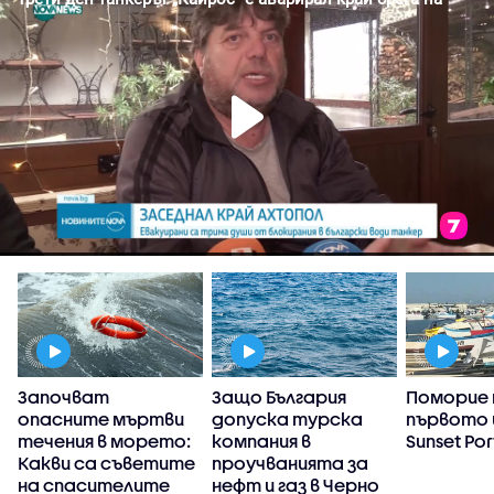
Започват
Защо България
Поморие
опасните мъртви
допуска турска
първото 
течения в морето:
компания в
Sunset Por
Какви са съветите
проучванията за
на спасителите
нефт и газ в Черно