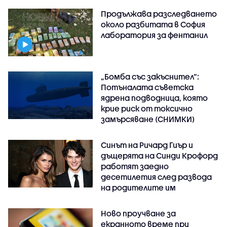
Продължава разследването
около разбитата в София
лаборатория за фентанил
„Бомба със закъснител“:
Потъналата съветска
ядрена подводница, която
крие риск от токсично
замърсяване (СНИМКИ)
Синът на Ричард Гиър и
дъщерята на Синди Крофорд
работят заедно
десетилетия след развода
на родителите им
Ново проучване за
екранното време при