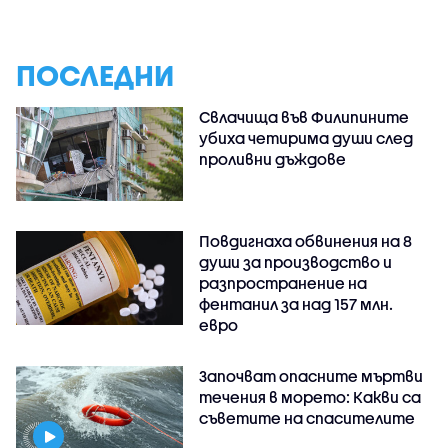
ПОСЛЕДНИ
Свлачища във Филипините
убиха четирима души след
проливни дъждове
Повдигнаха обвинения на 8
души за производство и
разпространение на
фентанил за над 157 млн.
евро
Започват опасните мъртви
течения в морето: Какви са
съветите на спасителите