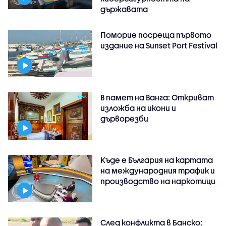
държавата
Поморие посреща първото
издание на Sunset Port Festival
В памет на Ванга: Откриват
изложба на икони и
дърворезби
Къде е България на картата
на международния трафик и
производство на наркотици
След конфликта в Банско: