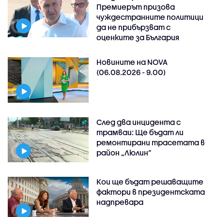
Премиерът призова
чуждестранните политици
да не прибързват с
оценките за България
Новините на NOVA
(06.08.2026 - 9.00)
След два инцидента с
трамваи: Ще бъдат ли
ремонтирани трасетата в
район „Люлин”
Кои ще бъдат решаващите
фактори в президентската
надпревара