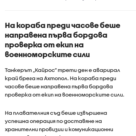
море
На кораба преди часове беше
направена първа бордова
проверка от екип на
военноморските сили
Танкерът „Кайрос“ трети ден е аварирал
край брега на Ахтопол. На кораба преди
часове беше направена първа бордова
проверка от екип на военноморските сили.
На плавателния съд беше извършена
успешна операция по доставяне на
хранителни провизии и комуникационни