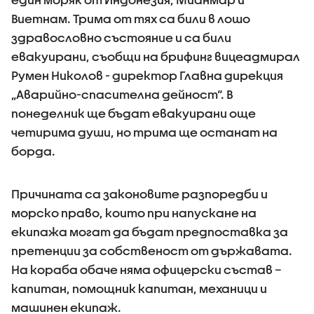
Виетнам. Трима от тях са били в лошо
здравословно състояние и са били
евакуирани, съобщи на брифинг вицеадмирал
Румен Николов - директор Главна дирекция
„Аварийно-спасителна дейност“. В
понеделник ще бъдат евакуирани още
четирима души, но трима ще останат на
борда.
Причината са законовите разпоредби и
морско право, които при напускане на
екипажа могат да бъдат предпоставка за
претенции за собственост от държавата.
На кораба обаче няма офицерски състав –
капитан, помощник капитан, механици и
машинен екипаж.