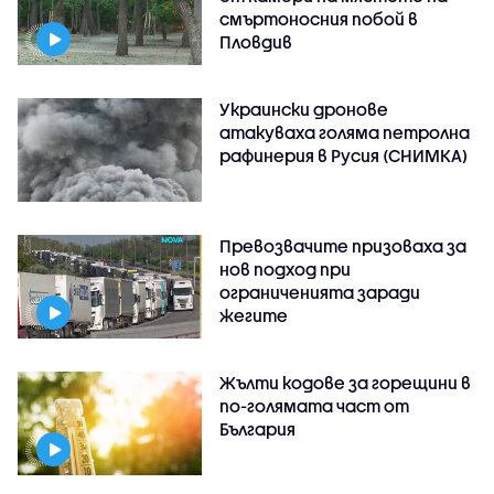
смъртоносния побой в
Пловдив
Украински дронове
атакуваха голяма петролна
рафинерия в Русия (СНИМКА)
Превозвачите призоваха за
нов подход при
ограниченията заради
жегите
Жълти кодове за горещини в
по-голямата част от
България