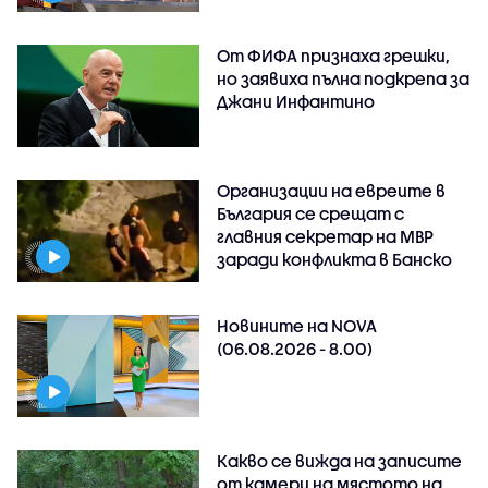
От ФИФА признаха грешки,
но заявиха пълна подкрепа за
Джани Инфантино
Организации на евреите в
България се срещат с
главния секретар на МВР
заради конфликта в Банско
Новините на NOVA
(06.08.2026 - 8.00)
Какво се вижда на записите
от камери на мястото на