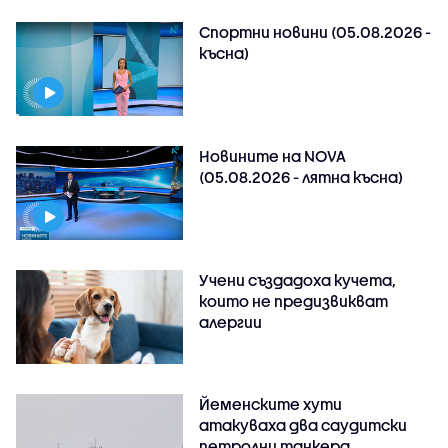
Спортни новини (05.08.2026 -
късна)
Новините на NOVA
(05.08.2026 - лятна късна)
Учени създадоха кучета,
които не предизвикват
алергии
Йеменските хути
атакуваха два саудитски
петролни танкера