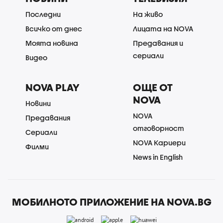
Последни
На живо
Всичко от днес
Лицата на NOVA
Моята новина
Предавания и
сериали
Видео
NOVA PLAY
ОЩЕ ОТ
NOVA
Новини
NOVA
Предавания
отговорност
Сериали
NOVA Кариери
Филми
News in English
МОБИЛНОТО ПРИЛОЖЕНИЕ НА NOVA.BG