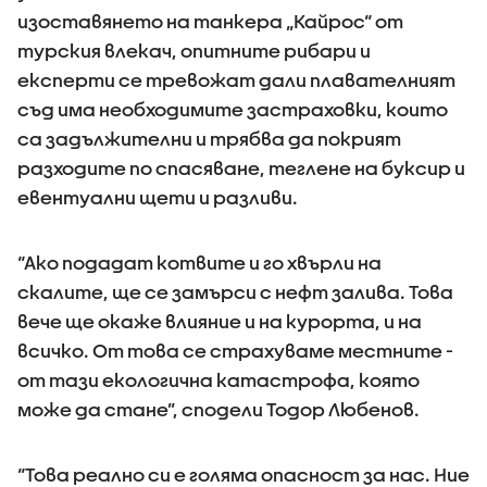
изоставянето на танкера „Кайрос“ от
турския влекач, опитните рибари и
експерти се тревожат дали плавателният
съд има необходимите застраховки, които
са задължителни и трябва да покрият
разходите по спасяване, теглене на буксир и
евентуални щети и разливи.
“Ако подадат котвите и го хвърли на
скалите, ще се замърси с нефт залива. Това
вече ще окаже влияние и на курорта, и на
всичко. От това се страхуваме местните -
от тази екологична катастрофа, която
може да стане”, сподели Тодор Любенов.
“Това реално си е голяма опасност за нас. Ние