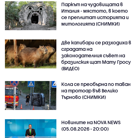
Паркът на чудовищата в
Италия - мястото, в което
се преплитат историята и
митологията (СНИМКИ)
Две капибари се разходиха в
сградата на
законодателния съвет на
бразилския щат Мату Гросу
(ВИДЕО)
Кола се преобърна по таван
на тротоар във Велико
Търново (СНИМКИ)
Новините на NOVA NEWS
(05.08.2026 - 20:00)