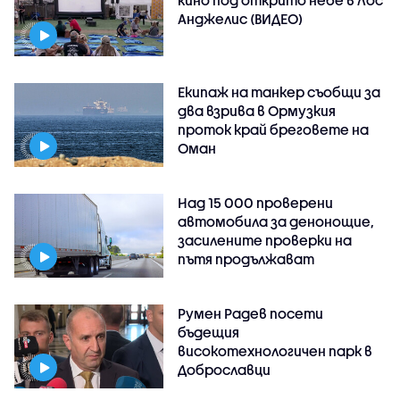
кино под открито небе в Лос
Анджелис (ВИДЕО)
Екипаж на танкер съобщи за
два взрива в Ормузкия
проток край бреговете на
Оман
Над 15 000 проверени
автомобила за денонощие,
засилените проверки на
пътя продължават
Румен Радев посети
бъдещия
високотехнологичен парк в
Доброславци