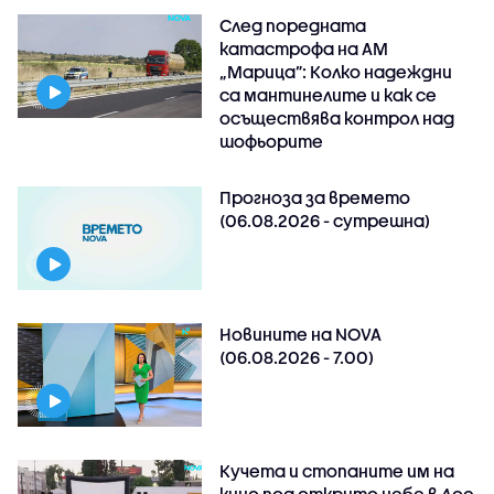
След поредната
катастрофа на АМ
„Марица”: Колко надеждни
са мантинелите и как се
осъществява контрол над
шофьорите
Прогноза за времето
(06.08.2026 - сутрешна)
Новините на NOVA
(06.08.2026 - 7.00)
Кучета и стопаните им на