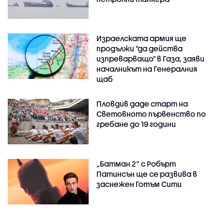
Израелската армия ще
продължи "да действа
изпреварващо" в Газа, заяви
началникът на Генералния
щаб
Пловдив даде старт на
Световното първенство по
гребане до 19 години
„Батман 2“ с Робърт
Патинсън ще се развива в
заснежен Готъм Сити