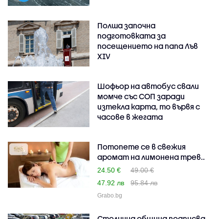
Полша започна
подготовката за
посещението на папа Лъв
XIV
Шофьор на автобус свали
момче със СОП заради
изтекла карта, то вървя с
часове в жегата
Потопете се в свежия
аромат на лимонена трев..
24.50 €
49.00 €
47.92 лв
95.84 лв
Grabo.bg
Столична община подписва