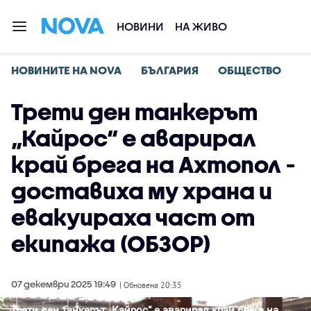
НОВИНИ
НА ЖИВО
НОВИНИТЕ НА NOVA
БЪЛГАРИЯ
ОБЩЕСТВО
Трети ден танкерът
„Кайрос“ е аварирал
край брега на Ахтопол -
доставиха му храна и
евакуираха част от
екипажа (ОБЗОР)
07 декември 2025 19:49
| Обновена 20:35