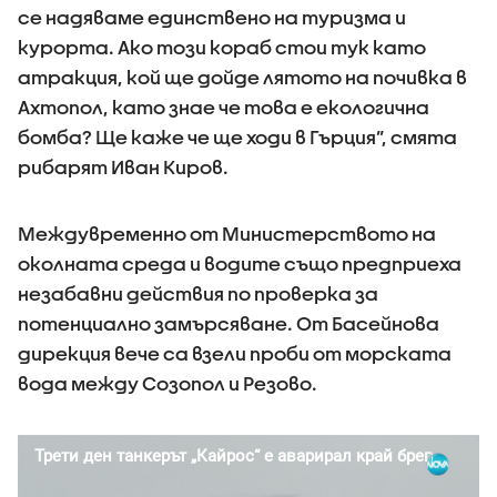
се надяваме единствено на туризма и
курорта. Ако този кораб стои тук като
атракция, кой ще дойде лятото на почивка в
Ахтопол, като знае че това е екологична
бомба? Ще каже че ще ходи в Гърция”, смята
рибарят Иван Киров.
Междувременно от Министерството на
околната среда и водите също предприеха
незабавни действия по проверка за
потенциално замърсяване. От Басейнова
дирекция вече са взели проби от морската
вода между Созопол и Резово.