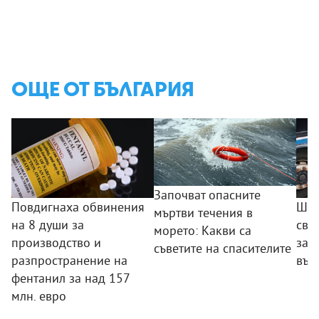
ОЩЕ ОТ БЪЛГАРИЯ
Започват опасните
Повдигнаха обвинения
Шоф
мъртви течения в
на 8 души за
сва
морето: Какви са
производство и
зар
съветите на спасителите
разпространение на
вър
фентанил за над 157
млн. евро