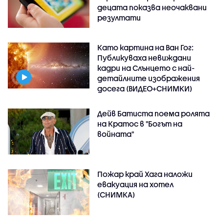
децата показва неочаквани
резултати
Като картина на Ван Гог:
Публикуваха невиждани
кадри на Слънцето с най-
детайлните изображения
досега (ВИДЕО+СНИМКИ)
Дейв Батиста поема ролята
на Кратос в "Богът на
войната"
Пожар край Хага наложи
евакуация на хотел
(СНИМКА)