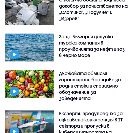
договор за почистването на
„Слатина”, „Подуяне” и
„Изгрев”
Защо България допуска
турска компания в
проучванията за нефт и газ
в Черно море
Държавата обмисля
гарантирани брандове за
родни стоки и специално
обозначение за
заведенията
Експерти предупредиха за
изкривена конкуренция в IT
сектора и пропуски в
киберсигурността на