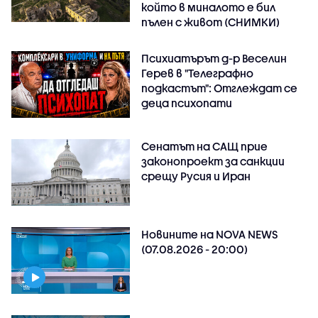
който в миналото е бил
пълен с живот (СНИМКИ)
Психиатърът д-р Веселин
Герев в "Телеграфно
подкастът": Отглеждат се
деца психопати
Сенатът на САЩ прие
законопроект за санкции
срещу Русия и Иран
Новините на NOVA NEWS
(07.08.2026 - 20:00)