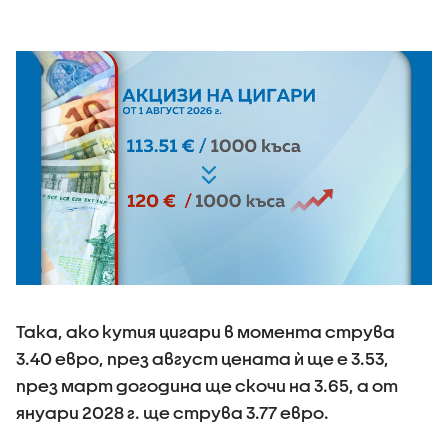
Така, ако кутия цигари в момента струва
3.40 евро, през август цената ѝ ще е 3.53,
през март догодина ще скочи на 3.65, а от
януари 2028 г. ще струва 3.77 евро.