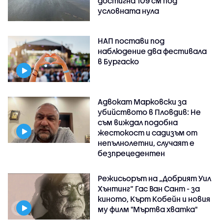
достигна 109 см под
условната нула
НАП постави под
наблюдение два фестивала
в Бургаско
Адвокат Марковски за
убийството в Пловдив: Не
съм виждал подобна
жестокост и садизъм от
непълнолетни, случаят е
безпрецедентен
Режисьорът на „Добрият Уил
Хънтинг“ Гас Ван Сант - за
киното, Кърт Кобейн и новия
му филм "Мъртва хватка"