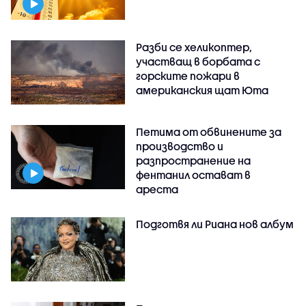
Разби се хеликоптер,
участващ в борбата с
горските пожари в
американския щат Юта
Петима от обвинените за
производство и
разпространение на
фентанил остават в
ареста
Подготвя ли Риана нов албум