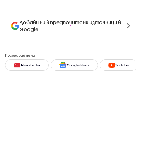
Добави ни в предпочитани източници в
Google
Последвайте ни
NewsLetter
Google News
Youtube