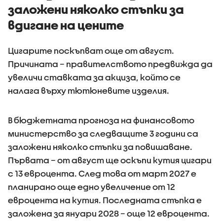
заложени няколко стъпки за
вдигане на цените
Цигарите поскъпват още от август.
Причината – правителството предвижда да
увеличи ставката за акциза, който се
налага върху тютюневите изделия.
В бюджетната прогноза на финансовото
министерство за следващите 3 години са
заложени няколко стъпки за повишаване.
Първата – от август ще оскъпи кутия цигари
с 13 евроцента. След това от март 2027 е
планирано още едно увеличение от 12
евроцента на кутия. Последната стъпка е
заложена за януари 2028 – още 12 евроцента.