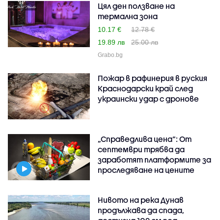
Цял ден ползване на
термална зона
10.17 €
12.78 €
19.89 лв
25.00 лв
Grabo.bg
Пожар в рафинерия в руския
Краснодарски край след
украински удар с дронове
„Справедлива цена“: От
септември трябва да
заработят платформите за
проследяване на цените
Нивото на река Дунав
продължава да спада,