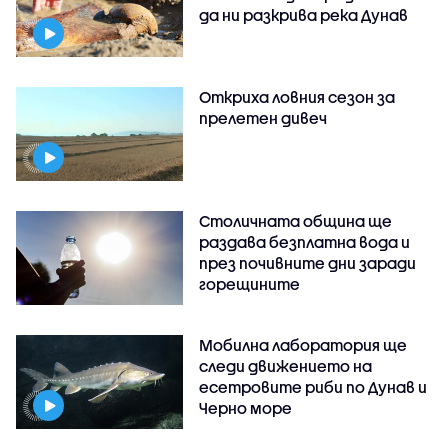
да ни разкрива река Дунав
Откриха ловния сезон за
прелетен дивеч
Столичната община ще
раздава безплатна вода и
през почивните дни заради
горещините
Мобилна лаборатория ще
следи движението на
есетровите риби по Дунав и
Черно море