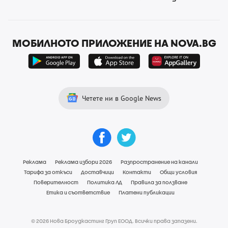
МОБИЛНОТО ПРИЛОЖЕНИЕ НА NOVA.BG
Четете ни в Google News
Реклама
Реклама избори 2026
Разпространение на канали
Тарифа за откъси
Доставчици
Контакти
Общи условия
Поверителност
Политика ЛД
Правила за ползване
Етика и съответствие
Платени публикации
© 2026 Нова Броудкастинг Груп ЕООД. Всички права запазени.