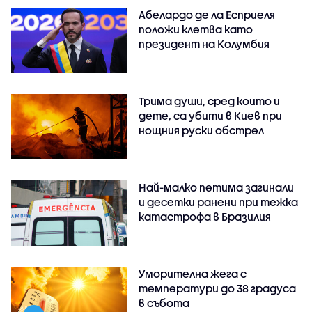
Абелардо де ла Есприеля
положи клетва като
президент на Колумбия
Трима души, сред които и
дете, са убити в Киев при
нощния руски обстрел
Най-малко петима загинали
и десетки ранени при тежка
катастрофа в Бразилия
Уморителна жега с
температури до 38 градуса
в събота