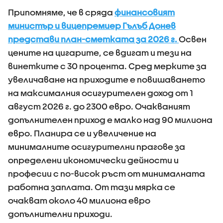
Припомняме, че в сряда
финансовият
министър и вицепремиер Гълъб Донев
представи план-сметката за 2026 г.
Освен
цените на цигарите, се вдигат и тези на
винетките с 30 процента. Сред мерките за
увеличаване на приходите е повишаването
на максималния осигурителен доход от 1
август 2026 г. до 2300 евро. Очакваният
допълнителен приход е малко над 90 милиона
евро. Планира се и увеличение на
минималните осигурителни прагове за
определени икономически дейности и
професии с по-висок ръст от минималната
работна заплата. От тази мярка се
очакват около 40 милиона евро
допълнителни приходи.