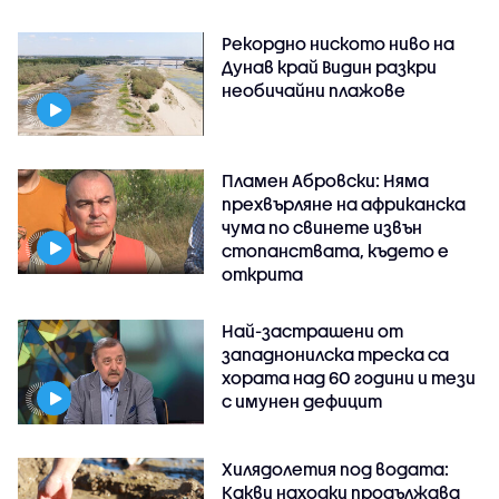
Рекордно ниското ниво на
Дунав край Видин разкри
необичайни плажове
Пламен Абровски: Няма
прехвърляне на африканска
чума по свинете извън
стопанствата, където е
открита
Най-застрашени от
западнонилска треска са
хората над 60 години и тези
с имунен дефицит
Хилядолетия под водата:
Какви находки продължава