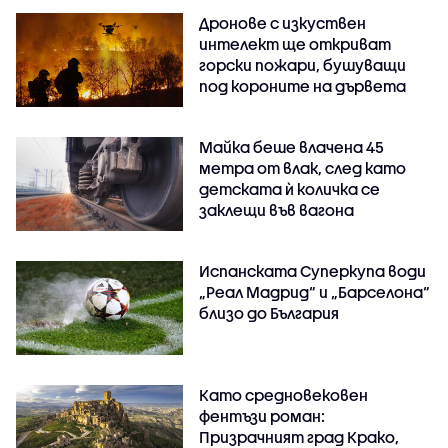
Дронове с изкуствен
интелект ще откриват
горски пожари, бушуващи
под короните на дървета
Майка беше влачена 45
метра от влак, след като
детската ѝ количка се
заклещи във вагона
Испанската Суперкупа води
„Реал Мадрид“ и „Барселона“
близо до България
Като средновековен
фентъзи роман:
Призрачният град Крако,