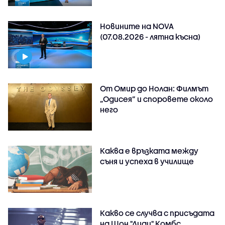
Новините на NOVA
(07.08.2026 - лятна късна)
От Омир до Нолан: Филмът
„Одисея” и споровете около
него
Каква е връзката между
съня и успеха в училище
Какво се случва с присъдата
на Шон "Диди" Комбс