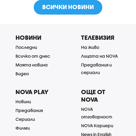
ВСИЧКИ НОВИНИ
НОВИНИ
ТЕЛЕВИЗИЯ
Последни
На живо
Всичко от днес
Лицата на NOVA
Моята новина
Предавания и
сериали
Видео
NOVA PLAY
ОЩЕ ОТ
NOVA
Новини
NOVA
Предавания
отговорност
Сериали
NOVA Кариери
Филми
News in English