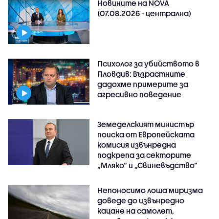
Новините на NOVA
(07.08.2026 - централна)
Психолог за убийството в
Пловдив: Възрастните
дадохме примерите за
агресивно поведение
Земеделският министър
поиска от Европейската
комисия извънредна
подкрепа за секторите
„Мляко“ и „Свиневъдство“
Непоносимо лоша миризма
доведе до извънредно
кацане на самолет,