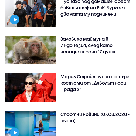
Пуснаха под домашен арест
бившия шеф на ВиК-Бургас и
двамата му подчинени
Заловиха маймуна в
Индонезия, след като
нападна и рани 17 души
Мерил Стрийп пуска на търг
костюми от „Дяволът носи
Прада 2“
Спортни новини (07.08.2026 -
късна)