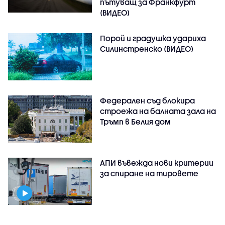
пътуващ за Франкфурт
(ВИДЕО)
Порой и градушка удариха
Силинстренско (ВИДЕО)
Федерален съд блокира
строежа на балната зала на
Тръмп в Белия дом
АПИ въвежда нови критерии
за спиране на тировете