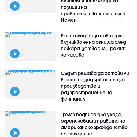
Бунтовниците удариха
позиции на
правителствените сили в
Йемен
Екипи следят за повторно
възникване на огнища след
пожара, затворил „Тракия“
за часове
Съдът решава да остави ли
в ареста задържаните за
производство и
разпространение на
фентанил
Тръмп подписа два указа,
ограничаващи правото на
американско гражданство
по рождение