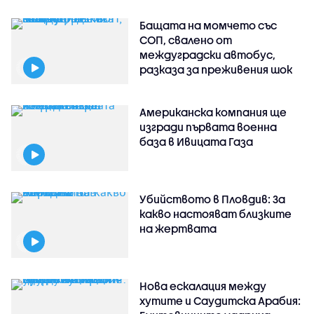
Бащата на момчето със
СОП, свалено от
междуградски автобус,
разказа за преживения шок
Американска компания ще
изгради първата военна
база в Ивицата Газа
Убийството в Пловдив: За
какво настояват близките
на жертвата
Нова ескалация между
хутите и Саудитска Арабия: