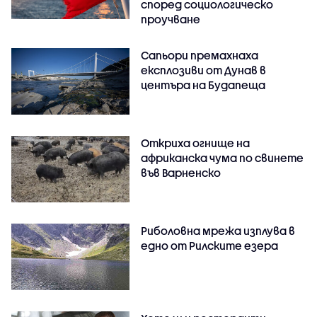
според социологическо
проучване
Сапьори премахнаха
експлозиви от Дунав в
центъра на Будапеща
Откриха огнище на
африканска чума по свинете
във Варненско
Риболовна мрежа изплува в
едно от Рилските езера