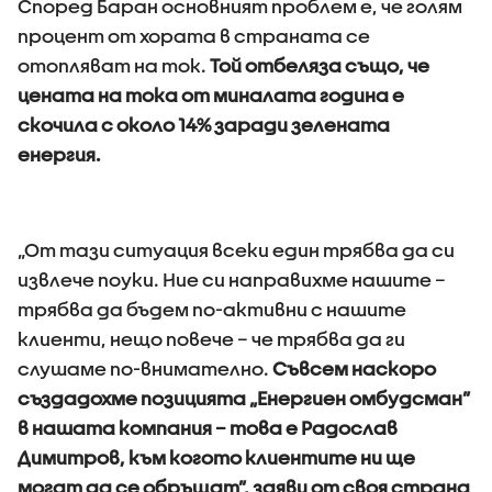
Според Баран основният проблем е, че голям
процент от хората в страната се
отопляват на ток.
Той отбеляза също, че
цената на тока от миналата година е
скочила с около 14% заради зелената
енергия.
„От тази ситуация всеки един трябва да си
извлече поуки. Ние си направихме нашите –
трябва да бъдем по-активни с нашите
клиенти, нещо повече – че трябва да ги
слушаме по-внимателно.
Съвсем наскоро
създадохме позицията „Енергиен омбудсман”
в нашата компания – това е Радослав
Димитров, към когото клиентите ни ще
могат да се обръщат”, заяви от своя страна