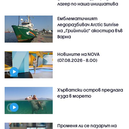
лагер по наша инициатива
Емблематичният
ледоразбивач Arctic Sunrise
на „Грийнпийс” акостира във
Варна
Новините на NOVA
(07.08.2026 - 8.00)
Хърватски остров предлага
езда в морето
Променя ли се пазарът на