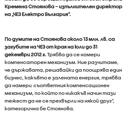
Кремена Стоянова – изпълнителен директор
на „ЧЕЗ Електро България”.
По думите на Стоянова около 13 млн. лв. са
загубите на ЧЕЗ от края на юли до 31
декември 2012 г.
Трябва да се намери
компенсаторен механизъм. Ние разчитаме,
че държавата, решавайки да поощрява един
бизнес, какъвто е залената енергия, трябва
да намери съответния компенсационен
механизъм, по който по никакъв начин тази
тежест да не се прехвърли на някой друг”,
категорична бе Стоянова.