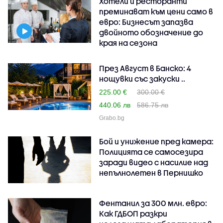
Хотели и ресторанти
преминават към цени само в
евро: Бизнесът запазва
двойното обозначение до
края на сезона
През Август в Банско: 4
нощувки със закуски ..
225.00 €
300.00 €
440.06 лв
586.75 лв
Grabo.bg
Бой и унижение пред камера:
Полицията се самосезира
заради видео с насилие над
непълнолетен в Пернишко
Фентанил за 300 млн. евро:
Как ГДБОП разкри