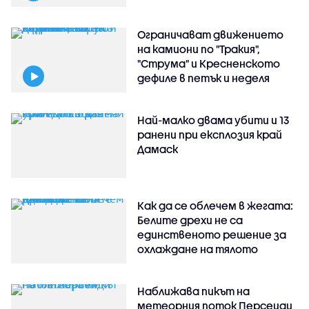
Ограничават движението
на камиони по "Тракия",
"Струма" и Кресненското
дефиле в петък и неделя
Най-малко двама убити и 13
ранени при експлозия край
Дамаск
Как да се облечем в жегата:
Белите дрехи не са
единственото решение за
охлаждане на тялото
Наближава пикът на
метеорния поток Персеиди