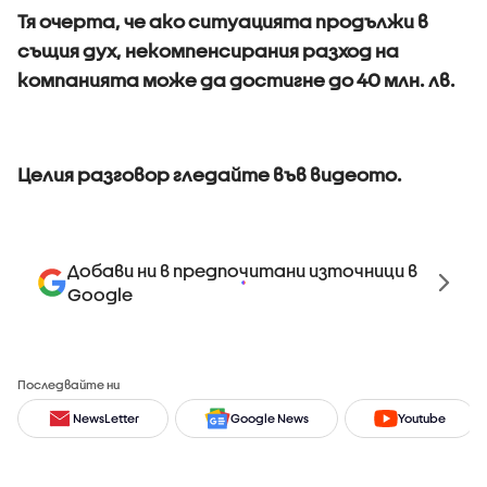
Тя очерта, че ако ситуацията продължи в
същия дух, некомпенсирания разход на
компанията може да достигне до 40 млн. лв.
Целия разговор гледайте във видеото.
Добави ни в предпочитани източници в
Google
Последвайте ни
NewsLetter
Google News
Youtube