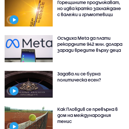
Горещините продължават,
но идва кратко захлаждане
с валежи и гръмотевици
Осъдиха Meta да плати
рекордните 942 млн. долара
заради вредите върху деца
Задава ли се бурна
политическа есен?
Как Пловдив се превърна в
дом на международния
тенис