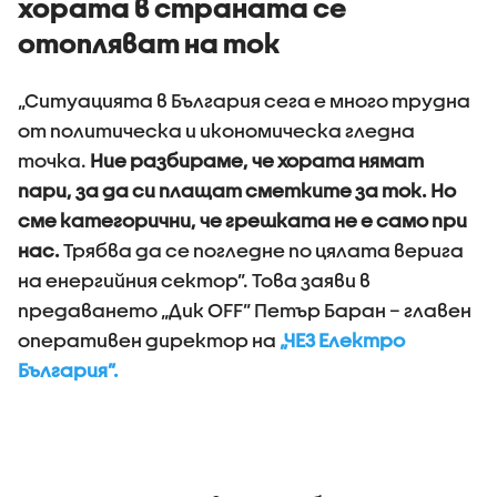
хората в страната се
отопляват на ток
„Ситуацията в България сега е много трудна
от политическа и икономическа гледна
точка.
Ние разбираме, че хората нямат
пари, за да си плащат сметките за ток. Но
сме категорични, че грешката не е само при
нас.
Трябва да се погледне по цялата верига
на енергийния сектор”. Това заяви в
предаването „Дик OFF” Петър Баран – главен
оперативен директор на
„ЧЕЗ Електро
България”.