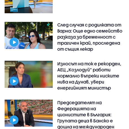
След случая с родилката от
Варна: Още едно семейство
разказа за бременност с
трагичен край, проследена
от същия лекар
Износът на ток е рекорден,
АЕЦ „Козлодуй“ работи
нормално въпреки ниските
нива на Дунав, увери
енергийният министър
Председателят на
Федерацията на
ционистите в България:
Групата деца в Банско е
дошла на международен