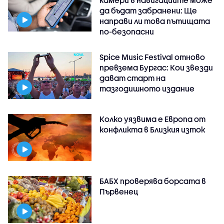
камери в навигациите може
да бъдат забранени: Ще
направи ли това пътищата
по-безопасни
Spice Music Festival отново
превзема Бургас: Кои звезди
дават старт на
тазгодишното издание
Колко уязвима е Европа от
конфликта в Близкия изток
БАБХ проверява борсата в
Първенец