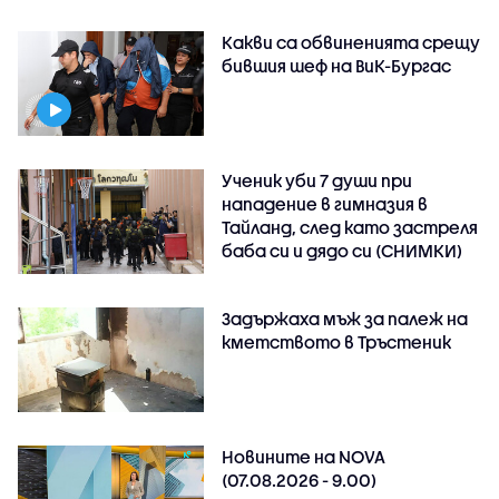
Какви са обвиненията срещу
бившия шеф на ВиК-Бургас
Ученик уби 7 души при
нападение в гимназия в
Тайланд, след като застреля
баба си и дядо си (СНИМКИ)
Задържаха мъж за палеж на
кметството в Тръстеник
Новините на NOVA
(07.08.2026 - 9.00)