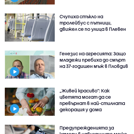
Счупиха стъкло на
тролейбус с пътници,
движел се по улица в Плевен
Генезис на агресията: Защо
младежи пребиха до смърт
на 37-годишен мъж в Пловдив
„Живей красиво”: Как
цветята могат да се
превърнат в най-стилната
декорация у дома
Предупрежденията за