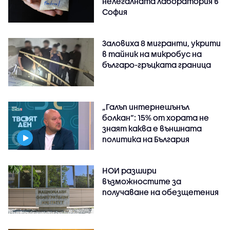
нелегалната лаборатория в
София
Заловиха 8 мигранти, укрити
в тайник на микробус на
българо-гръцката граница
„Галъп интернешънъл
болкан“: 15% от хората не
знаят каква е външната
политика на България
НОИ разшири
възможностите за
получаване на обезщетения