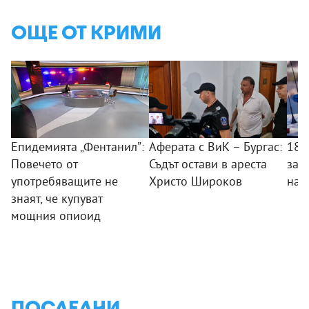
ОЩЕ ОТ КРИМИ
Епидемията „Фентанил”:
Аферата с ВиК – Бургас:
18-
Повечето от
Съдът остави в ареста
зад
употребяващите не
Христо Широков
на 
знаят, че купуват
мощния опиоид
ПОСЛЕДНИ