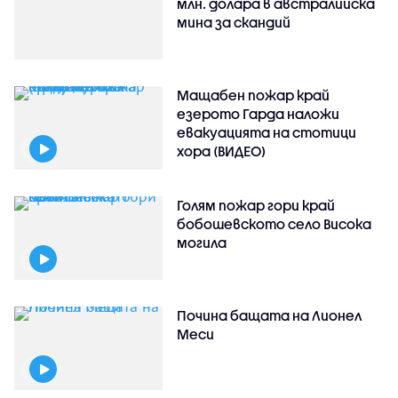
млн. долара в австралийска
мина за скандий
Мащабен пожар край
езерото Гарда наложи
евакуацията на стотици
хора (ВИДЕО)
Голям пожар гори край
бобошевското село Висока
могила
Почина бащата на Лионел
Меси