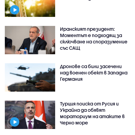
Иранският президент:
Моментът е подходящ за
сключване на споразумение
със САЩ
Дронове са били засечени
над военен обект в Западна
Германия
Турция поиска от Русия и
Украйна да обявят
мораториум на атаките в
Черно море