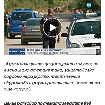
„
А дали полицията ще доразплете случая, не
е ясно. Дано да стане така, защото всяко
подобно неразкрито престъпление
окуражава и други престъпници
”, коментира
още Радулов.
Целия разговор по темата гледайте във