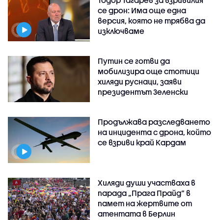
Тодор Тагарев за взривилия
се дрон: Има още една
версия, която не трябва да
изключваме
Путин се готви да
мобилизира още стотици
хиляди руснаци, заяви
президентът Зеленски
Продължава разследването
на инцидента с дрона, който
се взриви край Кардам
Хиляди души участваха в
парада „Прага Прайд“ в
памет на жертвите от
атентата в Берлин