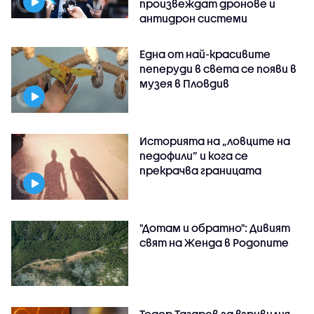
произвеждат дронове и
антидрон системи
Една от най-красивите
пеперуди в света се появи в
музея в Пловдив
Историята на „ловците на
педофили” и кога се
прекрачва границата
"Дотам и обратно": Дивият
свят на Женда в Родопите