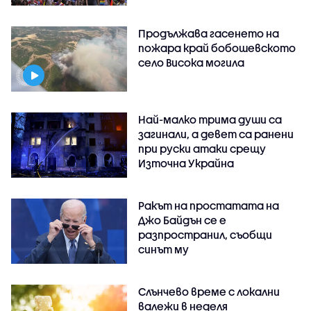
Продължава гасенето на
пожара край бобошевското
село Висока могила
Най-малко трима души са
загинали, а девет са ранени
при руски атаки срещу
Източна Украйна
Ракът на простатата на
Джо Байдън се е
разпространил, съобщи
синът му
Слънчево време с локални
валежи в неделя