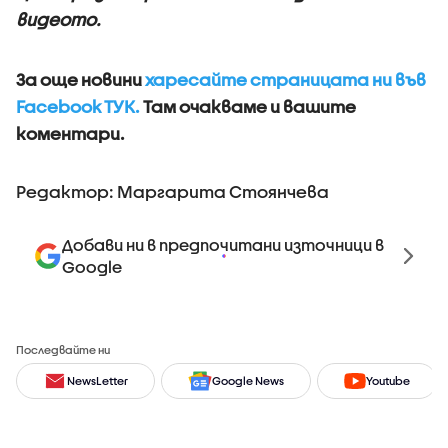
видеото.
За още новини
харесайте страницата ни във
Facebook ТУК.
Там очакваме и вашите
коментари.
Редактор: Маргарита Стоянчева
Добави ни в предпочитани източници в
Google
Последвайте ни
NewsLetter
Google News
Youtube