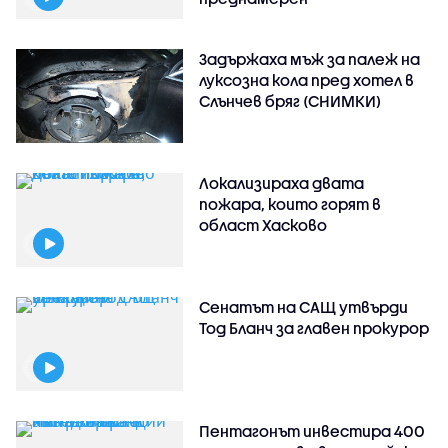
Задържаха мъж за палеж на
луксозна кола пред хотел в
Слънчев бряг (СНИМКИ)
Локализираха двата
пожара, които горят в
област Хасково
Сенатът на САЩ утвърди
Тод Бланч за главен прокурор
Пентагонът инвестира 400