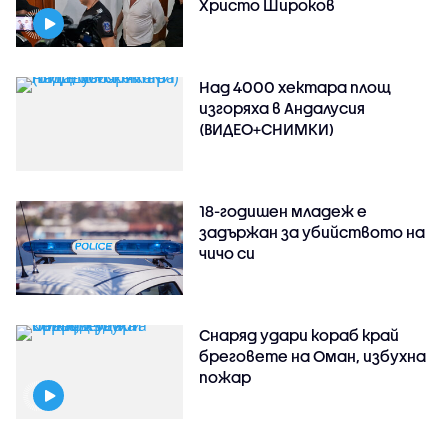
Христо Широков
Над 4000 хектара площ
изгоряха в Андалусия
(ВИДЕО+СНИМКИ)
18-годишен младеж е
задържан за убийството на
чичо си
Снаряд удари кораб край
бреговете на Оман, избухна
пожар