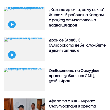
„Когато гръмна, се чу силно“:
Жители в района на Кардам
с разказ от мястото на
падналия дрон
Дрон се взриви в
българското небе, службите
изясняват чий е
Отварянето на Ормузкия
проток зависи от САЩ,
заяви Иран
Аферата с ВиК – Бургас:
Съдът остави в ареста