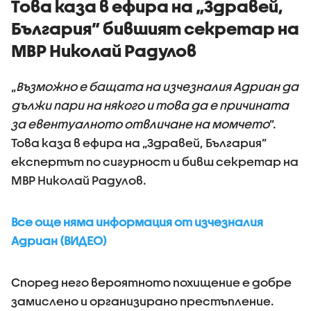
Това каза в ефира на „Здравей,
България” бившият секретар на
МВР Николай Радулов
„
Възможно е бащата на изчезналия Адриан да
дължи пари на някого и това да е причината
за евентуалното отвличане на момчето
”.
Това каза в ефира на „Здравей, България”
експертът по сигурност и бивш секретар на
МВР Николай Радулов.
Все още няма информация от изчезналия
Адриан (ВИДЕО)
Според него вероятното похищение е добре
замислено и организирано престъпление.