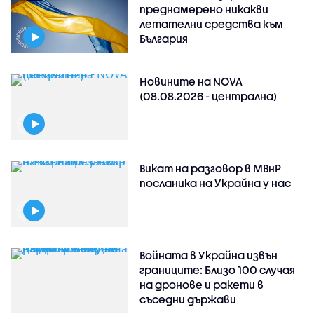
преднамерено никакви
летателни средства към
България
Новините на NOVA
(08.08.2026 - централна)
Викат на разговор в МВнР
посланика на Украйна у нас
Войната в Украйна извън
границите: Близо 100 случая
на дронове и ракети в
съседни държави