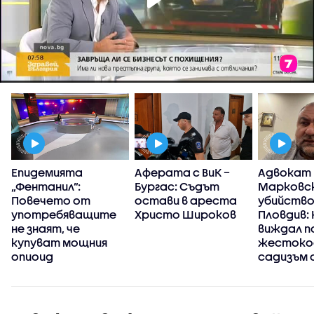
Епидемията
Аферата с ВиК –
Адвокат
П
„Фентанил”:
Бургас: Съдът
Марковск
Повечето от
остави в ареста
убийство
употребяващите
Христо Широков
Пловдив: 
не знаят, че
виждал п
купуват мощния
жестоко
опиоид
садизъм 
непълнол
случаят 
безпрец