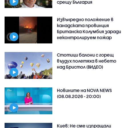
срещу България
Извънредно положение в
канадската провинция
Британска Колумбия заради
неконтролируем пожар
Стотици балони с горещ
въздух полетяха в небето
над Бристол (ВИДЕО)
Новините на NOVA NEWS
(08.08.2026 - 20:00)
Киев: Не сме изпращали