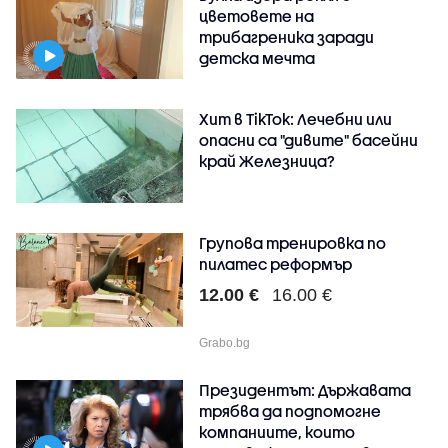
цветовете на
трибагреника заради
детска мечта
Хит в TikTok: Лечебни или
опасни са "дивите" басейни
край Железница?
Групова тренировка по
пилатес реформър
12.00 €
16.00 €
Grabo.bg
Президентът: Държавата
трябва да подпомогне
компаниите, които