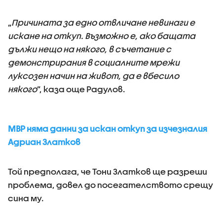
„
Причината за едно отвличане невинаги е
искане на откуп. Възможно е, ако бащата
дължи нещо на някого, в съчетание с
демонстрирания в социалните мрежи
луксозен начин на живот, да е вбесило
някого
”, каза още Радулов.
МВР няма данни за искан откуп за изчезналия
Адриан Златков
Той предполага, че Тони Златков ще разреши
проблема, довел до посегателството срещу
сина му.