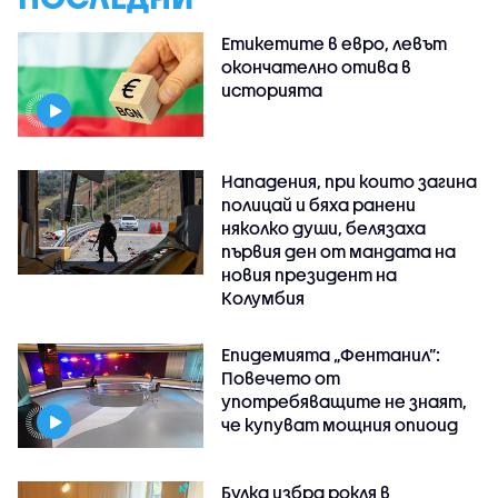
Етикетите в евро, левът
окончателно отива в
историята
Нападения, при които загина
полицай и бяха ранени
няколко души, белязаха
първия ден от мандата на
новия президент на
Колумбия
Епидемията „Фентанил”:
Повечето от
употребяващите не знаят,
че купуват мощния опиоид
Булка избра рокля в