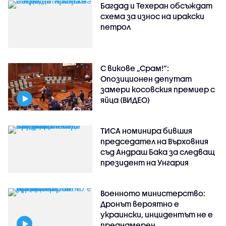
Багдад и Техеран обсъждат
схема за износ на иракски
петрол
С викове „Срам!“:
Опозиционен депутат
замери косовския премиер с
яйца (ВИДЕО)
ТИСА номинира бившия
председател на Върховния
съд Андраш Бака за следващ
президент на Унгария
Военното министерство:
Дронът вероятно е
украински, инцидентът не е
преднамерен