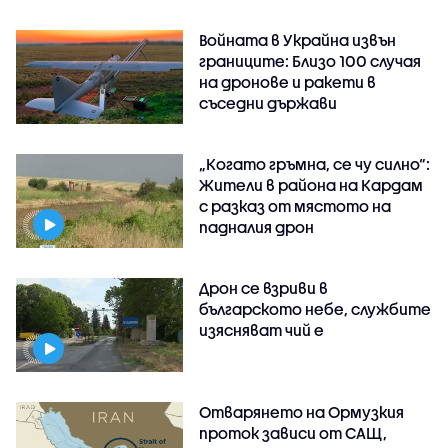
Войната в Украйна извън
границите: Близо 100 случая
на дронове и ракети в
съседни държави
„Когато гръмна, се чу силно“:
Жители в района на Кардам
с разказ от мястото на
падналия дрон
Дрон се взриви в
българското небе, службите
изясняват чий е
Отварянето на Ормузкия
проток зависи от САЩ,