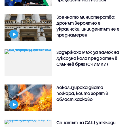
Военното министерство:
Дронът вероятно е
украински, инцидентът не е
преднамерен
Задържаха мъж за палеж на
луксозна кола пред хотел в
Слънчев бряг (СНИМКИ)
Локализираха двата
пожара, които горят в
област Хасково
Сенатът на САЩ утвърди