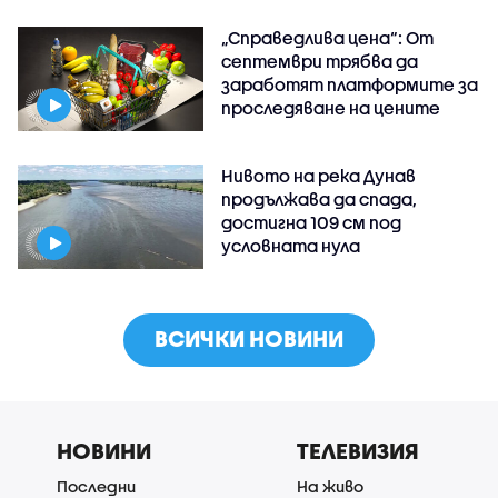
„Справедлива цена“: От
септември трябва да
заработят платформите за
проследяване на цените
Нивото на река Дунав
продължава да спада,
достигна 109 см под
условната нула
ВСИЧКИ НОВИНИ
НОВИНИ
ТЕЛЕВИЗИЯ
Последни
На живо