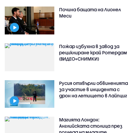
Почина бащата на Лионел
Меси
Пожар избухна в завод за
рециклиране край Ротердам
(ВИДЕО+СНИМКИ)
Русия отхвърли обвиненията
за участие в инцидента с
дрон на летището в Лайпциг
Магията Лондон:
Английската столица през
погледа на младите