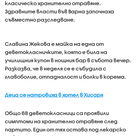
класическо хранително отравяне.
Здравните власти във Варна започнаха
съвместно разследване.
Славина Жекова е майка на една от
деветокласничките, която е била на
училищния купон в нощния бар в събота вечер.
Разказва, че в неделя се е събудила с
главоболие, отпадналост и болки в корема.
Деца се натровиха в хотел в Хисаря
Общо 68 деветокласници са проявили
симптоми на хранително отравяне след
партито. Един от тях остава под лекарско