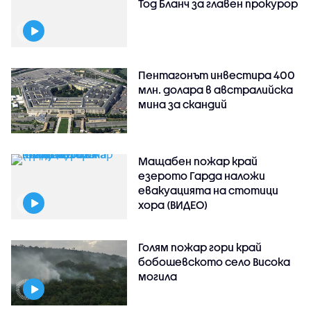
Тод Бланч за главен прокурор
Пентагонът инвестира 400
млн. долара в австралийска
мина за скандий
Мащабен пожар край
езерото Гарда наложи
евакуацията на стотици
хора (ВИДЕО)
Голям пожар гори край
бобошевското село Висока
могила