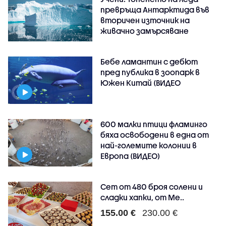
превръща Антарктида във
вторичен източник на
живачно замърсяване
Бебе ламантин с дебют
пред публика в зоопарк в
Южен Китай (ВИДЕО
600 малки птици фламинго
бяха освободени в една от
най-големите колонии в
Европа (ВИДЕО)
Сет от 480 броя солени и
сладки хапки, от Ме..
155.00 €
230.00 €