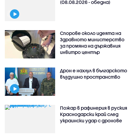
(08.08.2026 - обедна)
Спорове около идеята на
Здравното министерство
за промяна на държавния
инвитро център
Дрон е нахлул в българското
въздушно пространство
Пожар в рафинерия в руския
Краснодарски край след
украински удар с дронове