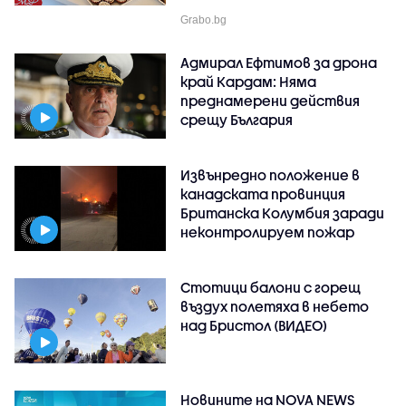
Grabo.bg
Адмирал Ефтимов за дрона
край Кардам: Няма
преднамерени действия
срещу България
Извънредно положение в
канадската провинция
Британска Колумбия заради
неконтролируем пожар
Стотици балони с горещ
въздух полетяха в небето
над Бристол (ВИДЕО)
Новините на NOVA NEWS