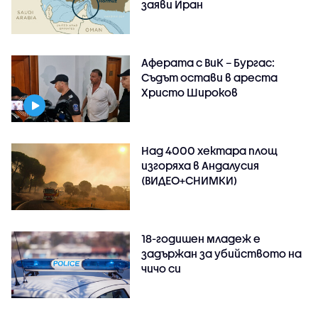
заяви Иран
Аферата с ВиК – Бургас:
Съдът остави в ареста
Христо Широков
Над 4000 хектара площ
изгоряха в Андалусия
(ВИДЕО+СНИМКИ)
18-годишен младеж е
задържан за убийството на
чичо си