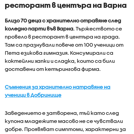
ресторант в центъра на Варна
Близо 70 деца с хранително отравяне след
коледно парти във Варна
. Тържеството се
провело в ресторант в центъра на града.
Там са празнували повече от 100 ученици от
Пета езикова гимназия. Консумирали са
коктейлни хапки и сладка, които са били
доставени от кетърингова фирма.
Съмнения за хранително натравяне на
ученици в Добринище
Заведението е затворена, тъй като след
купона младежите масово не се чувствали
добре. Проявяват симптоми, характерни за