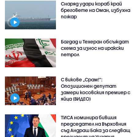
Снаряд удари кораб край
бреговете на Оман, избухна
пожар
Багдад и Техеран обсъждат
схема за износ на иракски
петрол
С викове „Срам!“:
Опозиционен депутат
замери косовския премиер с
яйца (ВИДЕО)
ТИСА номинира бившия
председател на Върховния
съд Андраш Бака за следващ
президент на Унгария