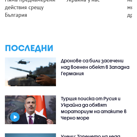
действия срещу
мяс
България
дро
ПОСЛЕДНИ
Дронове са били засечени
над военен обект в Западна
Германия
Турция поиска от Русия и
Украйна да обявят
мораториум на атаките в
Черно море
Учени: Топенето на леда