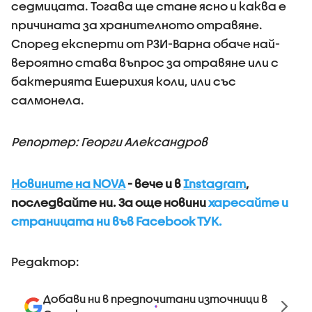
седмицата. Тогава ще стане ясно и каква е
причината за хранителното отравяне.
Според експерти от РЗИ-Варна обаче най-
вероятно става въпрос за отравяне или с
бактерията Ешерихия коли, или със
салмонела.
Репортер: Георги Александров
Новините на NOVA
- вече и в
Instagram
,
последвайте ни.
За още новини
харесайте и
страницата ни във Facebook ТУК.
Редактор:
Добави ни в предпочитани източници в