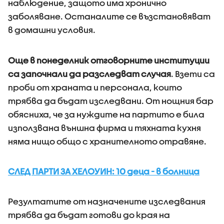
наблюдение, защото има хронично
заболяване. Останалите се възстановяват
в домашни условия.
Още в понеделник отговорните институции
са започнали да разследват случая
. Взети са
проби от храната и персонала, които
трябва да бъдат изследвани. От нощния бар
обясниха, че за нуждите на партито е била
използвана външна фирма и тяхната кухня
няма нищо общо с хранителното отравяне.
СЛЕД ПАРТИ ЗА ХЕЛОУИН: 10 деца - в болница
Резултатите от назначените изследвания
трябва да бъдат готови до края на