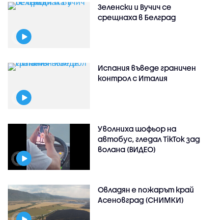
Зеленски и Вучич се
срещнаха в Белград
Испания въведе граничен
контрол с Италия
Уволниха шофьор на
автобус, гледал TikTok зад
волана (ВИДЕО)
Овладян е пожарът край
Асеновград (СНИМКИ)