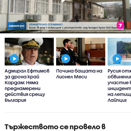
Адмирал Ефтимов
Почина бащата на
Русия от
за дрона край
Лионел Меси
обвинени
Кардам: Няма
участие 
преднамерени
инцидент
действия срещу
на летищ
България
Лайпциг
Тържеството се провело в