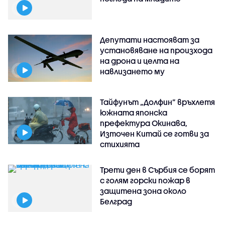
Депутати настояват за
установяване на произхода
на дрона и целта на
навлизането му
Тайфунът „Долфин” връхлетя
южната японска
префектура Окинава,
Източен Китай се готви за
стихията
Трети ден в Сърбия се борят
с голям горски пожар в
защитена зона около
Белград