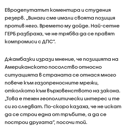
Евродепутатът коментира и студения
резерв. „Винаги сме имали своята позиция
против него. Времето му дойде. Най-сетне
ГЕРБ разбраха, че не трябва да се правят
компромиси с ДПС”.
Джамбазки изрази мнение, че позицията на
Американското посолство относно
ситуацията в страната се отнася много
повече към газопреносните мрежи,
отколкото към върховенството на закона.
„Това е техен геополитически интерес и те
си го следват. По-скоро казаха, че не искат
да се строи една от тръбите, а да се
построи другата”, посочи той.