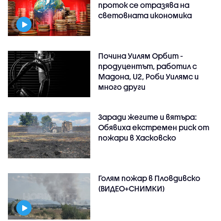
проток се отразява на
световната икономика
Почина Уилям Орбит -
продуцентът, работил с
Мадона, U2, Роби Уилямс и
много други
Заради жегите и вятъра:
Обявиха екстремен риск от
пожари в Хасковско
Голям пожар в Пловдивско
(ВИДЕО+СНИМКИ)