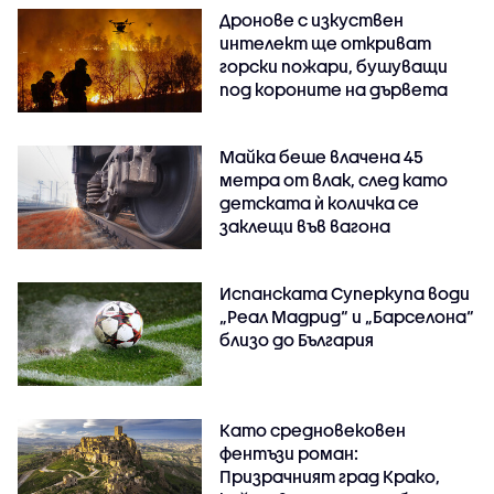
Дронове с изкуствен
интелект ще откриват
горски пожари, бушуващи
под короните на дървета
Майка беше влачена 45
метра от влак, след като
детската ѝ количка се
заклещи във вагона
Испанската Суперкупа води
„Реал Мадрид“ и „Барселона“
близо до България
Като средновековен
фентъзи роман:
Призрачният град Крако,