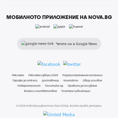
МОБИЛНОТО ПРИЛОЖЕНИЕ НА NOVA.BG
Четете ни в Google News
Реклама
Реклама избори 2026
Разпространение на канали
Тарифа за откъси
Доставчици
Контакти
Общи условия
Поверителност
Политика ЛД
Правила за ползване
Етика и съответствие
Платени публикации
© 2026 Нова Броудкастинг Груп ЕООД. Всички права запазени.