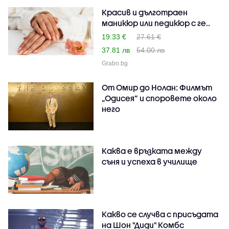
Красив и дълготраен
маникюр или педикюр с ге..
19.33 €
27.61 €
37.81 лв
54.00 лв
Grabo.bg
От Омир до Нолан: Филмът
„Одисея” и споровете около
него
Каква е връзката между
съня и успеха в училище
Какво се случва с присъдата
на Шон "Диди" Комбс