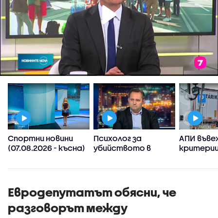
Спортни новини
Психолог за
АПИ въве
(07.08.2026 - късна)
убийството в
критерии
Пловдив:
спиране 
Възрастните
тировет
дадохме
примерите за
Евродепутатът обясни, че
агресивно
разговорът между
поведение