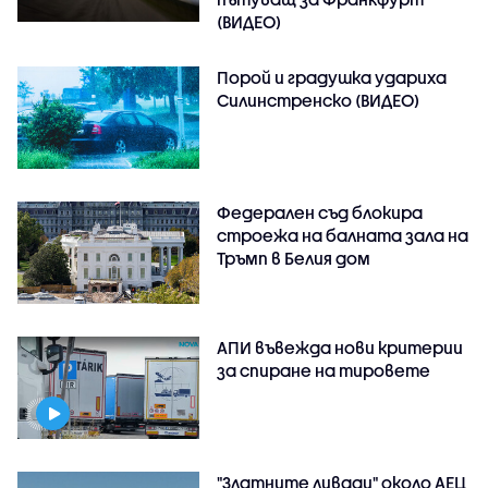
(ВИДЕО)
Порой и градушка удариха
Силинстренско (ВИДЕО)
Федерален съд блокира
строежа на балната зала на
Тръмп в Белия дом
АПИ въвежда нови критерии
за спиране на тировете
"Златните ливади" около АЕЦ