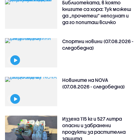
Библиотеката, в която
книгите са хора: Тук можеш
да „прочетеш“ непознат и
да го попиташ всичко
Спортни новини (07.08.2026 -
следобедна)
Новините на NOVA
(07.08.2026 - следобедна)
Иззеха 115 кг и 527 литра
опасни и забранени
продукти за растителна
защита