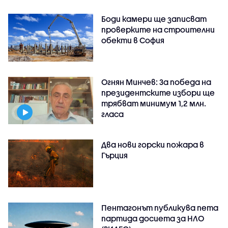
Боди камери ще записват
проверките на строителни
обекти в София
Огнян Минчев: За победа на
президентските избори ще
трябват минимум 1,2 млн.
гласа
Два нови горски пожара в
Гърция
Пентагонът публикува пета
партида досиета за НЛО