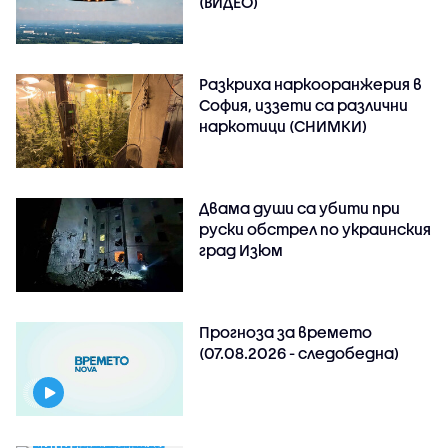
(ВИДЕО)
Разкриха наркооранжерия в
София, иззети са различни
наркотици (СНИМКИ)
Двама души са убити при
руски обстрeл по украинския
град Изюм
Прогноза за времето
(07.08.2026 - следобедна)