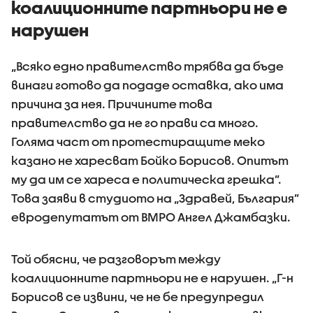
коалиционните партньори не е
нарушен
„Всяко едно правителство трябва да бъде
винаги готово да подаде оставка, ако има
причина за нея. Причините това
правителство да не го прави са много.
Голяма част от протестиращите меко
казано не харесват Бойко Борисов. Oпитът
му да им се хареса е политическа грешка”.
Това заяви в студиото на „Здравей, България”
евродепутатът от ВМРО Ангел Джамбазки.
Той обясни, че разговорът между
коалиционните партньори не е нарушен. „Г-н
Борисов се извини, че не бе предупредил