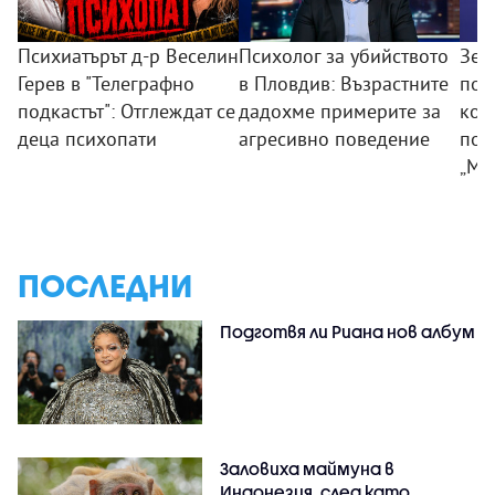
Психиатърът д-р Веселин
Психолог за убийството
Зем
Герев в "Телеграфно
в Пловдив: Възрастните
пои
подкастът": Отглеждат се
дадохме примерите за
ком
деца психопати
агресивно поведение
под
„Мл
ПОСЛЕДНИ
Подготвя ли Риана нов албум
Заловиха маймуна в
Индонезия, след като