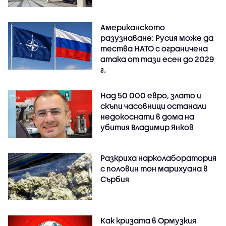
Американското
разузнаване: Русия може да
тества НАТО с ограничена
атака от тази есен до 2029
г.
Над 50 000 евро, злато и
скъпи часовници останали
недокоснати в дома на
убития Владимир Янков
Разкриха нарколаборатория
с половин тон марихуана в
Сърбия
Как кризата в Ормузкия