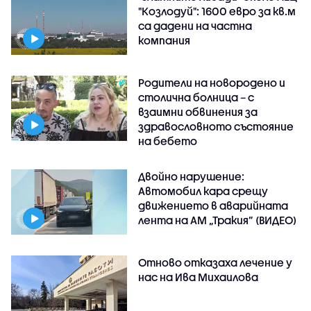
"Козлодуй": 1600 евро за кв.м
са дадени на частна
компания
Родители на новородено и
столична болница – с
взаимни обвинения за
здравословното състояние
на бебето
Двойно нарушение:
Автомобил кара срещу
движението в аварийната
лента на АМ „Тракия” (ВИДЕО)
Отново отказаха лечение у
нас на Ива Михаилова