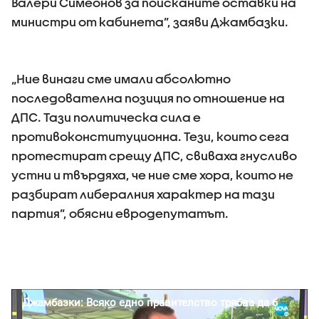
Валери Симеонов за поисканите оставки на
министри от кабинета”, заяви Джамбазки.
„Ние винаги сме имали абсолютно
последователна позиция по отношение на
ДПС. Тази политическа сила е
противоконституционна. Тези, които сега
протестират срещу ДПС, свиваха гнусливо
устни и твърдяха, че ние сме хора, които не
разбират либералния характер на тази
партия”, обясни евродепутатът.