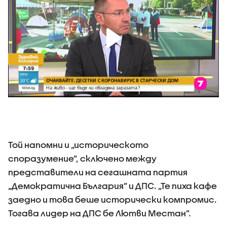
Той напомни и „историческото
споразумение”, сключено между
представители на сегашната партия
„Демократична България” и ДПС. „Те пиха кафе
заедно и това беше исторически компромис.
Тогава лидер на ДПС бе Лютви Местан”.