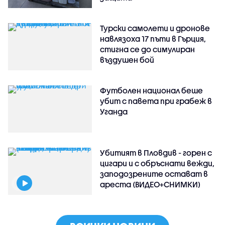
Турски самолети и дронове
навлязоха 17 пъти в Гърция,
стигна се до симулиран
въздушен бой
Футболен национал беше
убит с павета при грабеж в
Уганда
Убитият в Пловдив - горен с
цигари и с обръснати вежди,
заподозрените остават в
ареста (ВИДЕО+СНИМКИ)