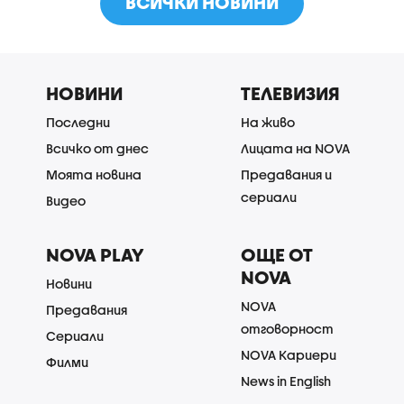
ВСИЧКИ НОВИНИ
НОВИНИ
ТЕЛЕВИЗИЯ
Последни
На живо
Всичко от днес
Лицата на NOVA
Моята новина
Предавания и
сериали
Видео
NOVA PLAY
ОЩЕ ОТ
NOVA
Новини
NOVA
Предавания
отговорност
Сериали
NOVA Кариери
Филми
News in English