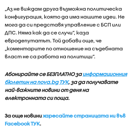
„Аз не виждам друга възможна политическа
конфигурация, която да има нашите идеи. Не
мога да си представя управление с БСП или
ДПС. Няма как да се случи”, каза
евродепутатът. Той добави още, че
„коментарите по отношение на съдебната
власт не са работа на политици”.
Абонирайте се БЕЗПЛАТНО за
информационния
бюлетин на nova.bg ТУК
, за да получавате
най-важните новини от деня на
електронната си поща.
За още новини
харесайте страницата ни във
Facebook ТУК
.