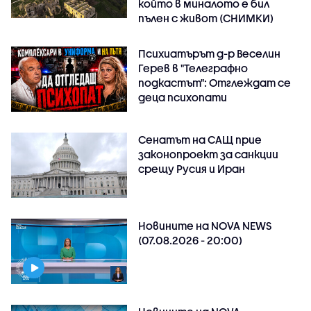
който в миналото е бил
пълен с живот (СНИМКИ)
Психиатърът д-р Веселин
Герев в "Телеграфно
подкастът": Отглеждат се
деца психопати
Сенатът на САЩ прие
законопроект за санкции
срещу Русия и Иран
Новините на NOVA NEWS
(07.08.2026 - 20:00)