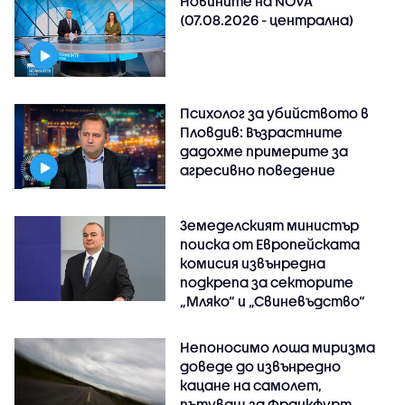
Новините на NOVA
(07.08.2026 - централна)
Психолог за убийството в
Пловдив: Възрастните
дадохме примерите за
агресивно поведение
Земеделският министър
поиска от Европейската
комисия извънредна
подкрепа за секторите
„Мляко“ и „Свиневъдство“
Непоносимо лоша миризма
доведе до извънредно
кацане на самолет,
пътуващ за Франкфурт