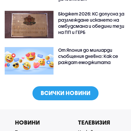
Бюджет 2026: КС допусна за
разглеждане искането на
омбудсмана и обедини тези
на ПП и ГЕРБ
От Япония до милиарди
съобщения дневно: Как се
раждат емоджитата
ВСИЧКИ НОВИНИ
НОВИНИ
ТЕЛЕВИЗИЯ