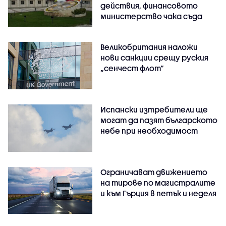
действия, финансовото
министерство чака съда
Великобритания наложи
нови санкции срещу руския
„сенчест флот“
Испански изтребители ще
могат да пазят българското
небе при необходимост
Ограничават движението
на тирове по магистралите
и към Гърция в петък и неделя