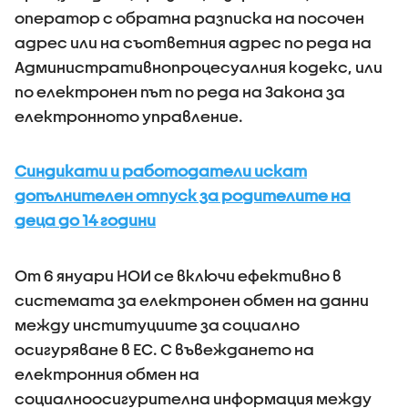
оператор с обратна разписка на посочен
адрес или на съответния адрес по реда на
Административнопроцесуалния кодекс, или
по електронен път по реда на Закона за
електронното управление.
Синдикати и работодатели искат
допълнителен отпуск за родителите на
деца до 14 години
От 6 януари НОИ се включи ефективно в
системата за електронен обмен на данни
между институциите за социално
осигуряване в ЕС. С въвеждането на
електронния обмен на
социалноосигурителна информация между