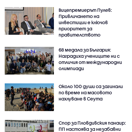
Вицепремиерът Пулев:
Привличането на
инвестиции е ключов
приоритет за
правителството
68 медала за България:
Наградиха учениците ни с
отличия от международни
олимпиади
Около 100 души са загинали
по време на масовото
нахлуване в Сеута
Спор за Пловдивския панаир:
ПП настоява за незабавни