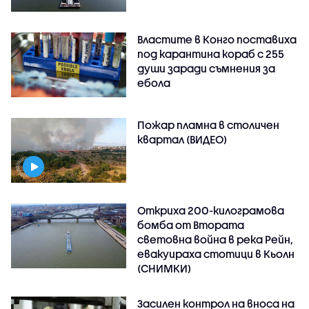
Властите в Конго поставиха
под карантина кораб с 255
души заради съмнения за
ебола
Пожар пламна в столичен
квартал (ВИДЕО)
Откриха 200-килограмова
бомба от Втората
световна война в река Рейн,
евакуираха стотици в Кьолн
(СНИМКИ)
Засилен контрол на вноса на