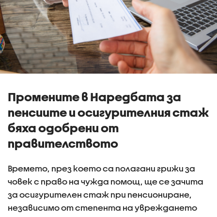
Промените в Наредбата за
пенсиите и осигурителния стаж
бяха одобрени от
правителството
Времето, през което са полагани грижи за
човек с право на чужда помощ, ще се зачита
за осигурителен стаж при пенсиониране,
независимо от степента на увреждането