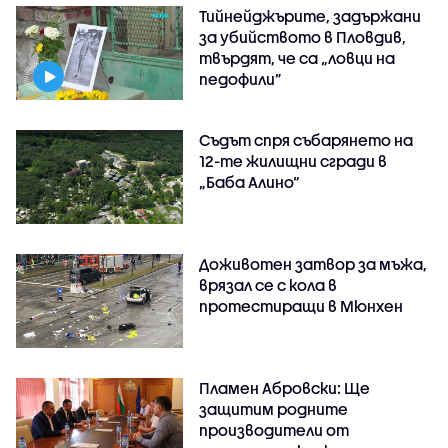
Тийнейджърите, задържани
за убийството в Пловдив,
твърдят, че са „ловци на
педофили”
Съдът спря събарянето на
12-те жилищни сгради в
„Баба Алино“
Доживотен затвор за мъжа,
врязал се с кола в
протестиращи в Мюнхен
Пламен Абровски: Ще
защитим родните
производители от