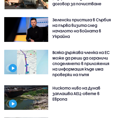
договор за почистване
Зеленски пристига в Сърбия
на първа визита след
началото на войната в
Украйна
Всяка държава членка на ЕС
може да реши да ограничи
споделянето в приложения
на информация къде има
проверки на пътя
Ниското ниво на Дунав
заплашва АЕЦ-овете в
Европа