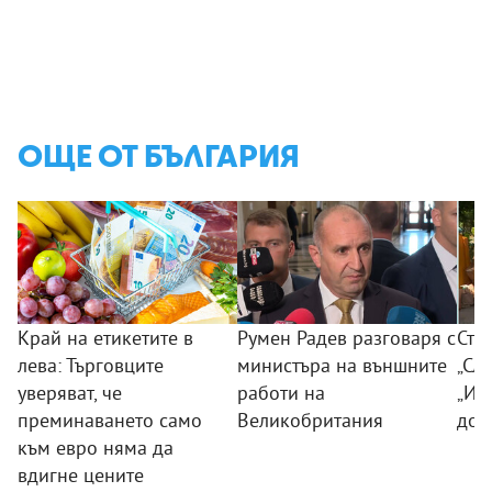
ОЩЕ ОТ БЪЛГАРИЯ
Край на етикетите в
Румен Радев разговаря с
Сто
лева: Търговците
министъра на външните
„Сла
уверяват, че
работи на
„Из
преминаването само
Великобритания
дог
към евро няма да
вдигне цените