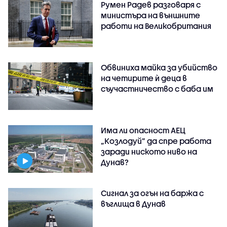
Румен Радев разговаря с
министъра на външните
работи на Великобритания
Обвиниха майка за убийство
на четирите ѝ деца в
съучастничество с баба им
Има ли опасност АЕЦ
„Козлодуй” да спре работа
заради ниското ниво на
Дунав?
Сигнал за огън на баржа с
въглища в Дунав