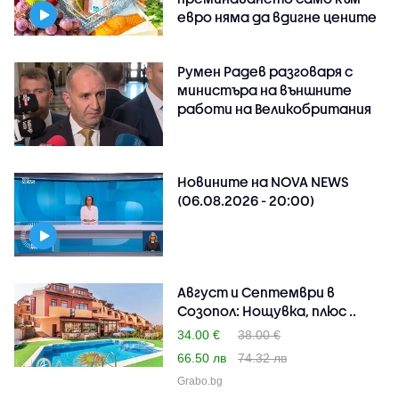
евро няма да вдигне цените
Румен Радев разговаря с
министъра на външните
работи на Великобритания
Новините на NOVA NEWS
(06.08.2026 - 20:00)
Август и Септември в
Созопол: Нощувка, плюс ..
34.00 €
38.00 €
66.50 лв
74.32 лв
Grabo.bg