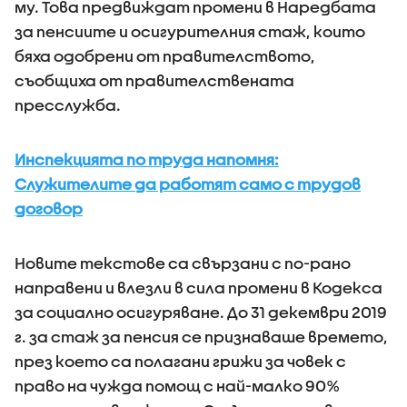
му. Това предвиждат промени в Наредбата
за пенсиите и осигурителния стаж, които
бяха одобрени от правителството,
съобщиха от правителствената
пресслужба.
Инспекцията по труда напомня:
Служителите да работят само с трудов
договор
Новите текстове са свързани с по-рано
направени и влезли в сила промени в Кодекса
за социално осигуряване. До 31 декември 2019
г. за стаж за пенсия се признаваше времето,
през което са полагани грижи за човек с
право на чужда помощ с най-малко 90%