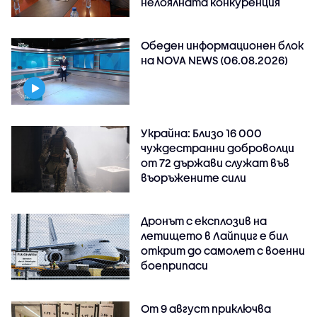
нелоялната конкуренция
Обеден информационен блок
на NOVA NEWS (06.08.2026)
Украйна: Близо 16 000
чуждестранни доброволци
от 72 държави служат във
въоръжените сили
Дронът с експлозив на
летището в Лайпциг е бил
открит до самолет с военни
боеприпаси
От 9 август приключва