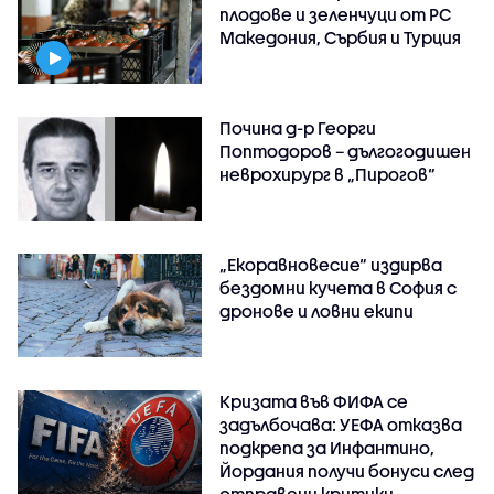
плодове и зеленчуци от РС
Македония, Сърбия и Турция
Почина д-р Георги
Поптодоров – дългогодишен
неврохирург в „Пирогов“
„Екоравновесие“ издирва
бездомни кучета в София с
дронове и ловни екипи
Кризата във ФИФА се
задълбочава: УЕФА отказва
подкрепа за Инфантино,
Йордания получи бонуси след