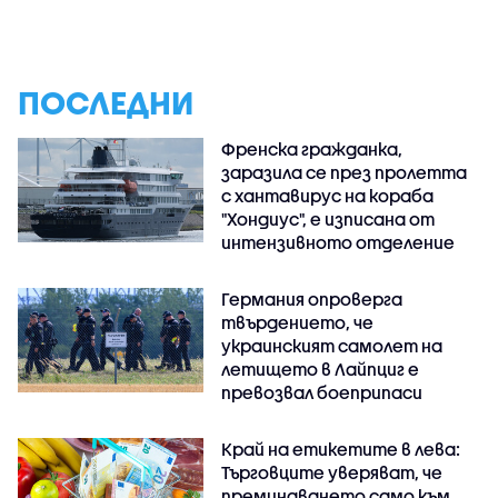
ПОСЛЕДНИ
Френска гражданка,
заразила се през пролетта
с хантавирус на кораба
"Хондиус", е изписана от
интензивното отделение
Германия опроверга
твърдението, че
украинският самолет на
летището в Лайпциг е
превозвал боеприпаси
Край на етикетите в лева:
Търговците уверяват, че
преминаването само към