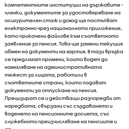
компетентните институции на държавите -
членки, документите за удостоверяване на
осигурителен стаж и доход ще постъпват
електронно чрез националното приложение,
като прикачени файлове към съответното
заявление за пенсия. Това ще замени текущия
обмен на документи на хартия. В тази връзка
се предлагат промени, които водят до
намаляване на административната
тежест за лицата, работили в
съответните страни, които подават
документи за отпускане на пенсия.
Прецизират се и действащи разпоредби от
наредбата, свързани със създаването и
воденето на пенсионните досиета, със
служебното преизчисляване на пенсиите и