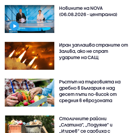
Новините на NOVA
(06.08.2026 - централна)
Иран заплашва страните от
Залива, ако не спрат
ударите на САЩ
Ръстът на търговията на
дребно в България е над
десет пъти по-висок от
средния в еврозоната
Столичните райони
„Слатина“, „Подуяне“ и
„Изгрев“ се сдобиха с