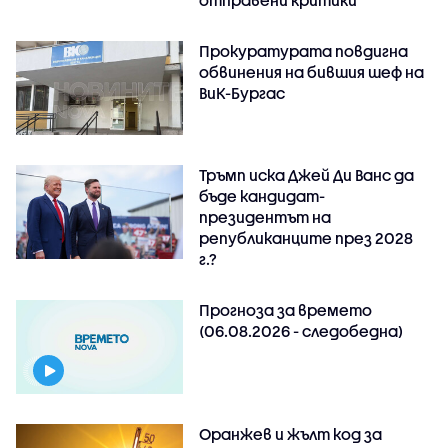
отправени критики
Прокуратурата повдигна
обвинения на бившия шеф на
ВиК-Бургас
Тръмп иска Джей Ди Ванс да
бъде кандидат-
президентът на
републиканците през 2028
г.?
Прогноза за времето
(06.08.2026 - следобедна)
Оранжев и жълт код за