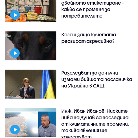
двойното етикетиране -
какво се променя за
потребителите
Кога и защо кучетата
реагират агресивно?
Разследват за данъчни
измами бившата посланичка
на Украйна в САЩ
Инж. Иван Иванов: Ниските
нива на Дунав са последица
от климатичните промени,
такива явления ще
зачестяват