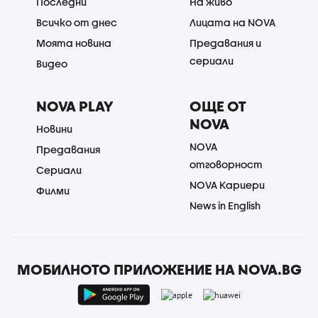
Последни
На живо
Всичко от днес
Лицата на NOVA
Моята новина
Предавания и
сериали
Видео
NOVA PLAY
ОЩЕ ОТ
NOVA
Новини
NOVA
Предавания
отговорност
Сериали
NOVA Кариери
Филми
News in English
МОБИЛНОТО ПРИЛОЖЕНИЕ НА NOVA.BG