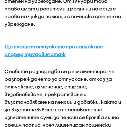
степен на увреждане. От 1 януари това
право имат и родители и роднини на деца с
право на чужда помощ и с по-ниска степен на
увреждане.
Ще плащат отпуските при напускане
според трудовия стаж
С новите разпоредби се регламентира, че
разпореждането за отпускане, отказ за
отпускане, изменение, спиране,
възобновяване, прекратяване и
възстановяване на пенсии и добавки, както и
за възстановяване на неоснователно
изплатените суми за пенсии се връчва лично
срещу подпис, чрез лицензиран пощенски