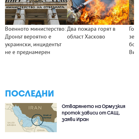
Военното министерство:
Два пожара горят в
Гол
Дронът вероятно е
област Хасково
зем
украински, инцидентът
боб
не е преднамерен
Вис
ПОСЛЕДНИ
Отварянето на Ормузкия
проток зависи от САЩ,
заяви Иран