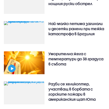
нощния руски обстрел
Най-малко петима загинали
и десетки ранени при тежка
катастрофа в Бразилия
Уморителна жега с
температури до 38 градуса
в събота
Разби се хеликоптер,
участващ в борбата с
горските пожари в
американския щат Юта