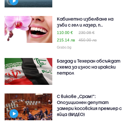
Kабинетно избелване на
зъби с гел и лазер, п..
110.00 €
230.08 €
215.14 лв
450.00 лв
Grabo.bg
Багдад и Техеран обсъждат
схема за износ на иракски
петрол
С викове „Срам!“:
Опозиционен депутат
замери косовския премиер с
яйца (ВИДЕО)