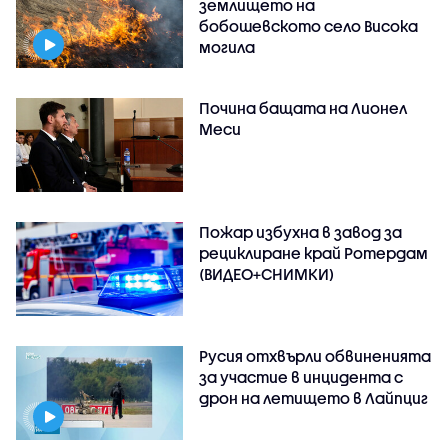
землището на
бобошевското село Висока
могила
Почина бащата на Лионел
Меси
Пожар избухна в завод за
рециклиране край Ротердам
(ВИДЕО+СНИМКИ)
Русия отхвърли обвиненията
за участие в инцидента с
дрон на летището в Лайпциг