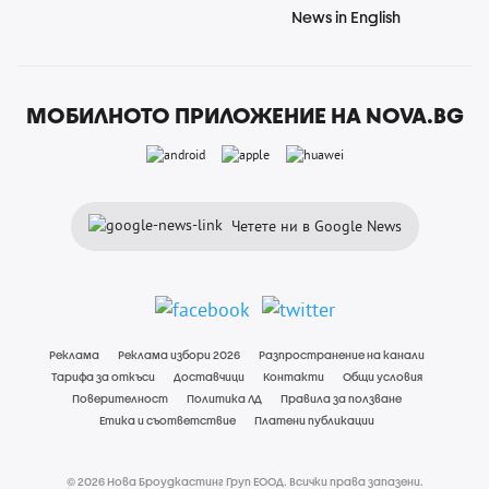
News in English
МОБИЛНОТО ПРИЛОЖЕНИЕ НА NOVA.BG
Четете ни в Google News
Реклама
Реклама избори 2026
Разпространение на канали
Тарифа за откъси
Доставчици
Контакти
Общи условия
Поверителност
Политика ЛД
Правила за ползване
Етика и съответствие
Платени публикации
© 2026 Нова Броудкастинг Груп ЕООД. Всички права запазени.