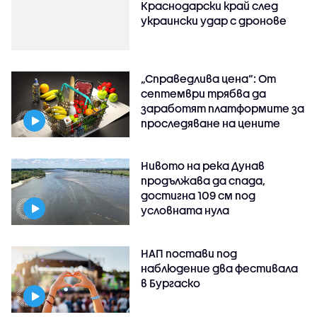
Краснодарски край след
украински удар с дронове
„Справедлива цена“: От
септември трябва да
заработят платформите за
проследяване на цените
Нивото на река Дунав
продължава да спада,
достигна 109 см под
условната нула
НАП постави под
наблюдение два фестивала
в Бургаско