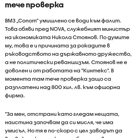
тече проверка
ВМЗ „Сопот” умишлено се води към фалит.
Това обяви пред NOVA, служебният министър
на икономиката Никола Стоянов. По думите
му, това е и причината за рокадите в
ръководството на държавното дружество,
а не политически реваншизъм. Стоянов не е
доволен и от работата на "Кинтекс". В
момента там тече проверка защо са
разплатени над 800 хил. лв. към офшорна
фирма.
"За мен, отстрани като гледам нещата,
наистина започвам да си мисля, че има
умисъл. Но тя е по-скоро с цел заводът да