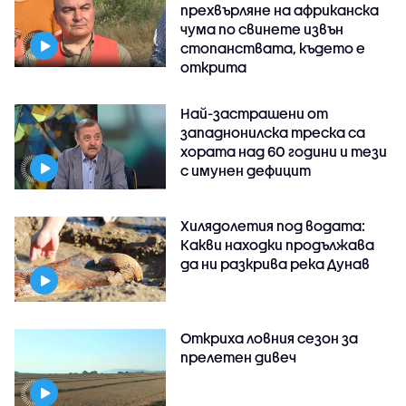
прехвърляне на африканска
чума по свинете извън
стопанствата, където е
открита
Най-застрашени от
западнонилска треска са
хората над 60 години и тези
с имунен дефицит
Хилядолетия под водата:
Какви находки продължава
да ни разкрива река Дунав
Откриха ловния сезон за
прелетен дивеч