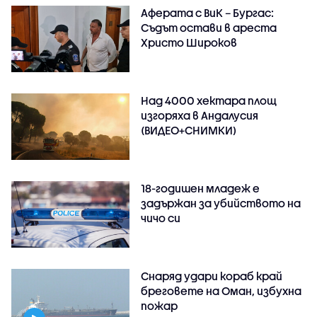
Аферата с ВиК – Бургас:
Съдът остави в ареста
Христо Широков
Над 4000 хектара площ
изгоряха в Андалусия
(ВИДЕО+СНИМКИ)
18-годишен младеж е
задържан за убийството на
чичо си
Снаряд удари кораб край
бреговете на Оман, избухна
пожар