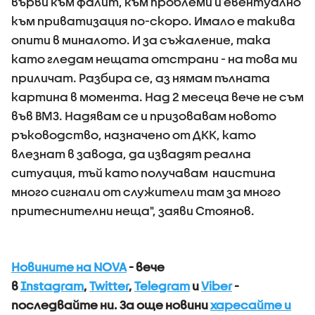
върви към фалит, към проблеми и евентуално
към приватизация по-скоро. Имало е такива
опити в миналото. И за съжаление, така
като гледам нещата отстрани - на това ми
приличат. Разбира се, аз нямам пълната
картина в момента. Над 2 месеца вече не съм
във ВМЗ. Надявам се и призовавам новото
ръководство, назначено от ДКК, като
влезнат в завода, да извадят реална
ситуация, тъй като получавам наистина
много сигнали от служители там за много
притеснителни неща", заяви Стоянов.
Новините на NOVA
- вече
в
Instagram
,
Twitter
,
Telegram
и
Viber
-
последвайте ни.
За още новини
харесайте и