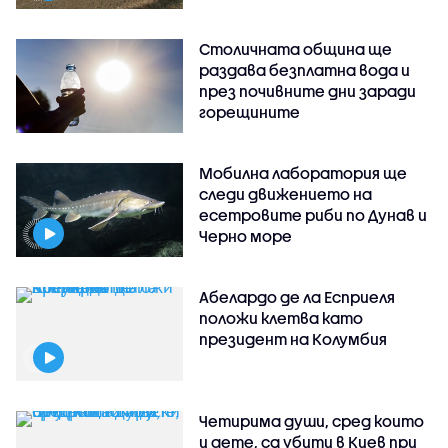
Столичната община ще
раздава безплатна вода и
през почивните дни заради
горещините
Мобилна лаборатория ще
следи движението на
есетровите риби по Дунав и
Черно море
Абелардо де ла Есприеля
положи клетва като
президент на Колумбия
Четирима души, сред които
и дете, са убити в Киев при