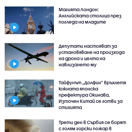
Магията Лондон:
Английската столица през
погледа на младите
Депутати настояват за
установяване на произхода
на дрона и целта на
навлизането му
Тайфунът „Долфин” връхлетя
южната японска
префектура Окинава,
Източен Китай се готви за
стихията
Трети ден в Сърбия се борят
с голям горски пожар в