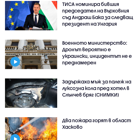
ТИСА номинира бившия
председател на Върховния
съд Андраш Бака за следващ
президент на Унгария
Военното министерство:
Дронът вероятно е
украински, инцидентът не е
преднамерен
Задържаха мъж за палеж на
луксозна кола пред хотел в
Слънчев бряг (СНИМКИ)
Два пожара горят в област
Хасково