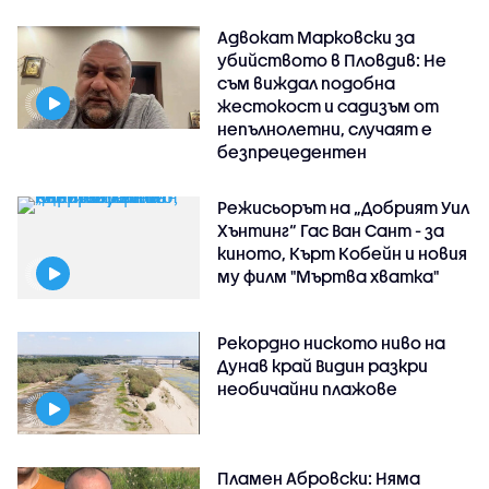
Адвокат Марковски за
убийството в Пловдив: Не
съм виждал подобна
жестокост и садизъм от
непълнолетни, случаят е
безпрецедентен
Режисьорът на „Добрият Уил
Хънтинг“ Гас Ван Сант - за
киното, Кърт Кобейн и новия
му филм "Мъртва хватка"
Рекордно ниското ниво на
Дунав край Видин разкри
необичайни плажове
Пламен Абровски: Няма