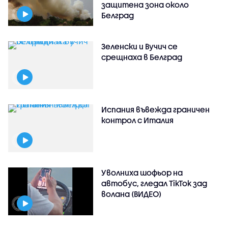
защитена зона около
Белград
Зеленски и Вучич се
срещнаха в Белград
Испания въвежда граничен
контрол с Италия
Уволниха шофьор на
автобус, гледал TikTok зад
волана (ВИДЕО)