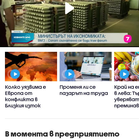
Колко уязвима е
Променя ли се
Край на 
Европа от
пазарът на труда
в лева: Т
Ц
конфликта в
уверяват
Близкия изток
премина
само към
да вдигн
В момента в предприятието