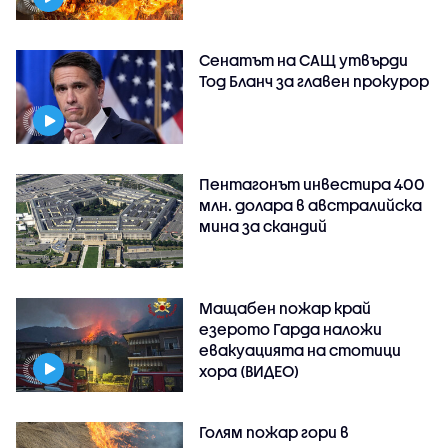
Сенатът на САЩ утвърди
Тод Бланч за главен прокурор
Пентагонът инвестира 400
млн. долара в австралийска
мина за скандий
Мащабен пожар край
езерото Гарда наложи
евакуацията на стотици
хора (ВИДЕО)
Голям пожар гори в